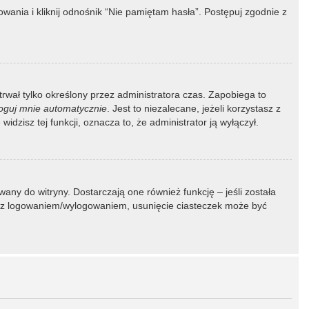
ania i kliknij odnośnik “Nie pamiętam hasła”. Postępuj zgodnie z
 trwał tylko określony przez administratora czas. Zapobiega to
oguj mnie automatycznie
. Jest to niezalecane, jeżeli korzystasz z
idzisz tej funkcji, oznacza to, że administrator ją wyłączył.
ny do witryny. Dostarczają one również funkcję – jeśli została
my z logowaniem/wylogowaniem, usunięcie ciasteczek może być