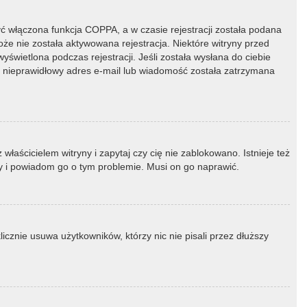
ć włączona funkcja COPPA, a w czasie rejestracji została podana
oże nie została aktywowana rejestracja. Niektóre witryny przed
świetlona podczas rejestracji. Jeśli została wysłana do ciebie
ny nieprawidłowy adres e-mail lub wiadomość została zatrzymana
łaścicielem witryny i zapytaj czy cię nie zablokowano. Istnieje też
ny i powiadom go o tym problemie. Musi on go naprawić.
icznie usuwa użytkowników, którzy nic nie pisali przez dłuższy