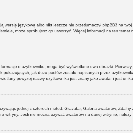
ją wersję językową albo nikt jeszcze nie przetłumaczył phpBB3 na twój 
e istnieje, może spróbujesz go utworzyć. Więcej informacji na ten tema
informacje o użytkowniku, mogą być wyświetlane dwa obrazki. Pierwszy
pokazujących, jak dużo postów zostało napisanych przez użytkownika lub
ietlany powyżej nazwy użytkownika jest znany jako awatar i jest unik
 używając jednej z czterech metod: Gravatar, Galeria awatarów, Zdalny
ra witryny. Jeśli nie można używać awatarów na danej witrynie, należy 