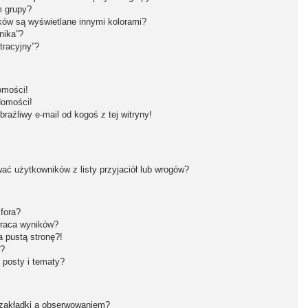
m grupy?
ków są wyświetlane innymi kolorami?
nika”?
tracyjny”?
omości!
domości!
aźliwy e-mail od kogoś z tej witryny!
ć użytkowników z listy przyjaciół lub wrogów?
fora?
wraca wyników?
 pustą stronę?!
w?
 posty i tematy?
 zakładki a obserwowaniem?