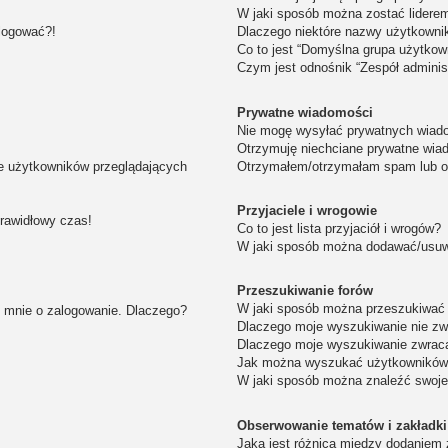
W jaki sposób można zostać lidere
alogować?!
Dlaczego niektóre nazwy użytkowni
Co to jest “Domyślna grupa użytkow
Czym jest odnośnik “Zespół adminis
Prywatne wiadomości
Nie mogę wysyłać prywatnych wiad
Otrzymuję niechciane prywatne wia
ie użytkowników przeglądających
Otrzymałem/otrzymałam spam lub obr
Przyjaciele i wrogowie
prawidłowy czas!
Co to jest lista przyjaciół i wrogów?
W jaki sposób można dodawać/usuwa
Przeszukiwanie forów
W jaki sposób można przeszukiwać 
i mnie o zalogowanie. Dlaczego?
Dlaczego moje wyszukiwanie nie z
Dlaczego moje wyszukiwanie zwraca
Jak można wyszukać użytkownikó
W jaki sposób można znaleźć swoje
Obserwowanie tematów i zakładki
Jaka jest różnica między dodaniem