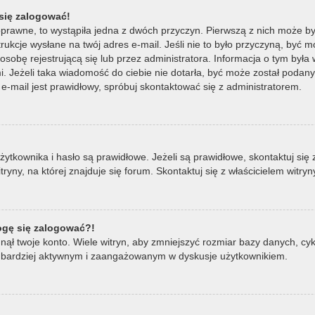
się zalogować!
oprawne, to wystąpiła jedna z dwóch przyczyn. Pierwszą z nich może by
ukcje wysłane na twój adres e-mail. Jeśli nie to było przyczyną, być m
bę rejestrującą się lub przez administratora. Informacja o tym była wy
mi. Jeżeli taka wiadomość do ciebie nie dotarła, być może został poda
e-mail jest prawidłowy, spróbuj skontaktować się z administratorem.
ownika i hasło są prawidłowe. Jeżeli są prawidłowe, skontaktuj się z w
ny, na której znajduje się forum. Skontaktuj się z właścicielem witry
mogę się zalogować?!
ął twoje konto. Wiele witryn, aby zmniejszyć rozmiar bazy danych, cykl
ądź bardziej aktywnym i zaangażowanym w dyskusje użytkownikiem.