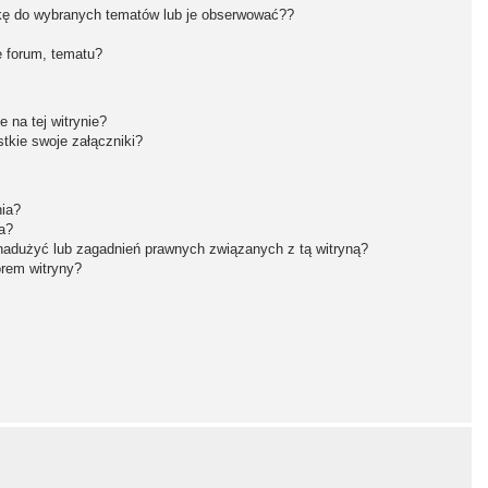
kę do wybranych tematów lub je obserwować??
 forum, tematu?
 na tej witrynie?
tkie swoje załączniki?
nia?
a?
nadużyć lub zagadnień prawnych związanych z tą witryną?
orem witryny?