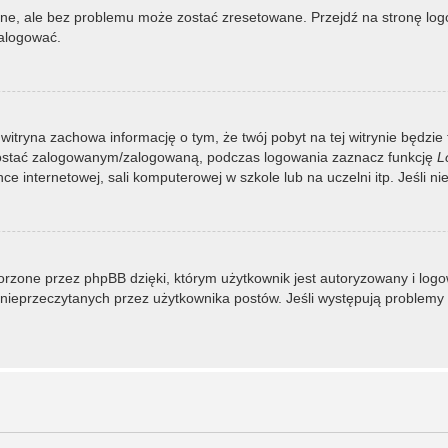
, ale bez problemu może zostać zresetowane. Przejdź na stronę logow
zalogować.
 witryna zachowa informację o tym, że twój pobyt na tej witrynie będzie
zostać zalogowanym/zalogowaną, podczas logowania zaznacz funkcję
L
 internetowej, sali komputerowej w szkole lub na uczelni itp. Jeśli nie w
rzone przez phpBB dzięki, którym użytkownik jest autoryzowany i logowa
 i nieprzeczytanych przez użytkownika postów. Jeśli występują proble