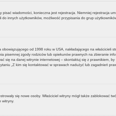
by pisać wiadomości, konieczna jest rejestracja. Niemniej rejestracja u
i do innych użytkowników, możliwość przypisania do grup użytkowników it
a obowiązującego od 1998 roku w USA, nakładającego na właścicieli st
nia pisemnej zgody rodziców lub opiekunów prawnych na zbieranie infor
 się na danej witrynie internetowej – skontaktuj się z prawnikiem, by u
taniu „Z kim się kontaktować w sprawach nadużyć lub zagadnień prawn
ejestrowały się nowe osoby. Właściciel witryny mógł także zablokować tw
 witryny.