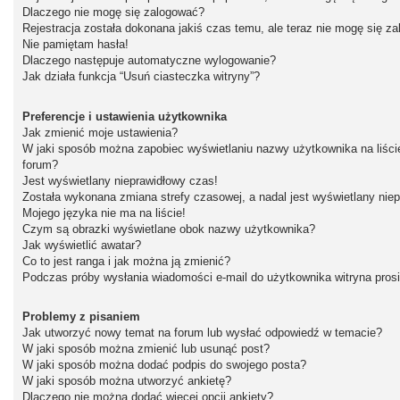
Dlaczego nie mogę się zalogować?
Rejestracja została dokonana jakiś czas temu, ale teraz nie mogę się z
Nie pamiętam hasła!
Dlaczego następuje automatyczne wylogowanie?
Jak działa funkcja “Usuń ciasteczka witryny”?
Preferencje i ustawienia użytkownika
Jak zmienić moje ustawienia?
W jaki sposób można zapobiec wyświetlaniu nazwy użytkownika na liśc
forum?
Jest wyświetlany nieprawidłowy czas!
Została wykonana zmiana strefy czasowej, a nadal jest wyświetlany nie
Mojego języka nie ma na liście!
Czym są obrazki wyświetlane obok nazwy użytkownika?
Jak wyświetlić awatar?
Co to jest ranga i jak można ją zmienić?
Podczas próby wysłania wiadomości e-mail do użytkownika witryna pros
Problemy z pisaniem
Jak utworzyć nowy temat na forum lub wysłać odpowiedź w temacie?
W jaki sposób można zmienić lub usunąć post?
W jaki sposób można dodać podpis do swojego posta?
W jaki sposób można utworzyć ankietę?
Dlaczego nie można dodać więcej opcji ankiety?