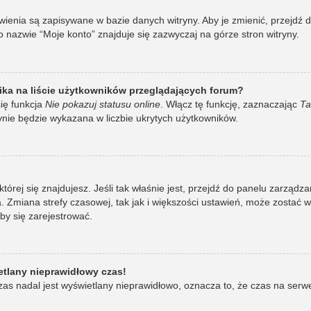
awienia są zapisywane w bazie danych witryny. Aby je zmienić, przej
 nazwie “Moje konto” znajduje się zazwyczaj na górze stron witryny.
ka na liście użytkowników przeglądających forum?
ię funkcja
Nie pokazuj statusu online
. Włącz tę funkcję, zaznaczając
Ta
ynie będzie wykazana w liczbie ukrytych użytkowników.
w której się znajdujesz. Jeśli tak właśnie jest, przejdź do panelu zarzą
 Zmiana strefy czasowej, tak jak i większości ustawień, może zostać 
by się zarejestrować.
etlany nieprawidłowy czas!
as nadal jest wyświetlany nieprawidłowo, oznacza to, że czas na serw