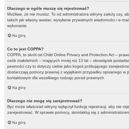
Dlaczego w ogóle muszę się rejestrować?
Możliwe, że nie musisz. To od administratora witryny zależy czy, a
takich jak własny awatar, wysyłanie prywatnych wiadomości i e-mail
wykonanie.
Na górę
Co to jest COPPA?
COPPA, to skrót od Child Online Privacy and Protection Act – praw
osób małoletnich – mających mniej niż 13 lat – obowiązek posiada
pewności czy to dotyczy ciebie jako kogoś próbującego zarejestrować
dostarczają pomocy prawnej z wyjątkiem przypadku opisanego w py
kontaktowym dla wszelkiego rodzaju porad prawnych.
Na górę
Dlaczego nie mogę się zarejestrować?
Być może właściciel witryny wyłączył funkcję rejestracji, aby nie r
zarejestrować. W sprawie pomocy, skontaktuj się z administratorem
Na górę