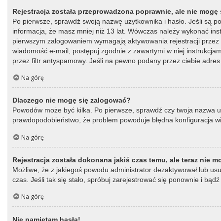
Rejestracja została przeprowadzona poprawnie, ale nie mogę 
Po pierwsze, sprawdź swoją nazwę użytkownika i hasło. Jeśli są p
informacja, że masz mniej niż 13 lat. Wówczas należy wykonać instr
pierwszym zalogowaniem wymagają aktywowania rejestracji przez oso
wiadomość e-mail, postępuj zgodnie z zawartymi w niej instrukcja
przez filtr antyspamowy. Jeśli na pewno podany przez ciebie adres 
Na górę
Dlaczego nie mogę się zalogować?
Powodów może być kilka. Po pierwsze, sprawdź czy twoja nazwa użytk
prawdopodobieństwo, że problem powoduje błędna konfiguracja witry
Na górę
Rejestracja została dokonana jakiś czas temu, ale teraz nie 
Możliwe, że z jakiegoś powodu administrator dezaktywował lub usun
czas. Jeśli tak się stało, spróbuj zarejestrować się ponownie i b
Na górę
Nie pamiętam hasła!