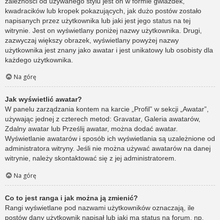
zależności od używanego stylu jest on w formie gwiazdek,
kwadracików lub kropek pokazujących, jak dużo postów zostało
napisanych przez użytkownika lub jaki jest jego status na tej
witrynie. Jest on wyświetlany poniżej nazwy użytkownika. Drugi,
zazwyczaj większy obrazek, wyświetlany powyżej nazwy
użytkownika jest znany jako awatar i jest unikatowy lub osobisty dla
każdego użytkownika.
Na górę
Jak wyświetlić awatar?
W panelu zarządzania kontem na karcie „Profil” w sekcji „Awatar”,
używając jednej z czterech metod: Gravatar, Galeria awatarów,
Zdalny awatar lub Prześlij awatar, można dodać awatar.
Wyświetlanie awatarów i sposób ich wyświetlania są uzależnione od
administratora witryny. Jeśli nie można używać awatarów na danej
witrynie, należy skontaktować się z jej administratorem.
Na górę
Co to jest ranga i jak można ją zmienić?
Rangi wyświetlane pod nazwami użytkowników oznaczają, ile
postów dany użytkownik napisał lub jaki ma status na forum, np.