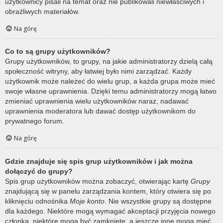
użytkownicy pisali na temat oraz nie publikowali niewłaściwych i
obraźliwych materiałów.
Na górę
Co to są grupy użytkowników?
Grupy użytkowników, to grupy, na jakie administratorzy dzielą całą
społeczność witryny, aby łatwiej było nimi zarządzać. Każdy
użytkownik może należeć do wielu grup, a każda grupa może mieć
swoje własne uprawnienia. Dzięki temu administratorzy mogą łatwo
zmieniać uprawnienia wielu użytkowników naraz, nadawać
uprawnienia moderatora lub dawać dostęp użytkownikom do
prywatnego forum.
Na górę
Gdzie znajduje się spis grup użytkowników i jak można
dołączyć do grupy?
Spis grup użytkowników można zobaczyć, otwierając kartę
Grupy
znajdującą się w panelu zarządzania kontem, który otwiera się po
kliknięciu odnośnika
Moje konto
. Nie wszystkie grupy są dostępne
dla każdego. Niektóre mogą wymagać akceptacji przyjęcia nowego
członka, niektóre mogą być zamknięte, a jeszcze inne mogą mieć