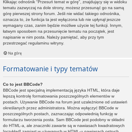
Klikając odnośnik “Przesuń temat w górę”, znajdujący się w widoku
tematu zazwyczaj na dole strony, możesz przesunąć go na samą
górę pierwszej strony forum. Jeśli nie widać takiego odnośnika,
oznacza to, że funkcja ta jest wyłączona lub nie upłynął jeszcze
wymagany czas, zanim będzie możliwe użycie tej funkcji. Innym,
łatwym sposobem na przesunięcie tematu na początek, jest
napisanie w nim posta. Należy pamiętać, aby przy tym
przestrzegać regulaminu witryny.
Na górę
Formatowanie i typy tematów
Co to jest BBCode?
BBCode jest specjalną implementacją języka HTML, która daje
lepszą kontrolę formatowania poszczególnych elementów w
postach. Używanie BBCode na forum jest uzależnione od ustawień
określanych przez administratora. Można wyłączyć BBCode w
poszczególnych postach, zaznaczając odpowiednią funkcję w
formularzu tworzenia posta. Sam BBCode jest podobny w składni
do HTML-a, ale znaczniki zawarte są w nawiasach kwadratowych
[przykład] zamiast w używanych w HTML-u nawiasach ostrych