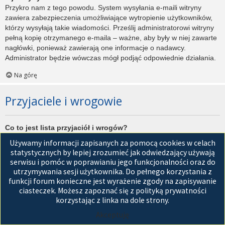
Przykro nam z tego powodu. System wysyłania e-maili witryny
zawiera zabezpieczenia umożliwiające wytropienie użytkowników,
którzy wysyłają takie wiadomości. Prześlij administratorowi witryny
pełną kopię otrzymanego e-maila – ważne, aby były w niej zawarte
nagłówki, ponieważ zawierają one informacje o nadawcy.
Administrator będzie wówczas mógł podjąć odpowiednie działania.
Na górę
Przyjaciele i wrogowie
Co to jest lista przyjaciół i wrogów?
Jest to lista, którą można użyć do organizowania różnych
Używamy informacji zapisanych za pomocą cookies w celach
użytkowników witryny. Użytkownicy dodani do listy przyjaciół będą
statystycznych by lepiej zrozumieć jak odwiedzający używają
wyświetleni na karcie
Przyjaciele
znajdującej się w panelu
serwisu i pomóc w poprawianiu jego funkcjonalności oraz do
zarządzania kontem. Z tego poziomu można szybko sprawdzić ich
utrzymywania sesji użytkownika. Do pełnego korzystania z
status, a także wysłać prywatną wiadomość. Zależnie od
funkcji forum konieczne jest wyrażenie zgody na zapisywanie
używanego stylu witryny, posty tych użytkowników mogą być
ciasteczek. Możesz zapoznać się z polityką prywatności
wyróżniane. Jeśli użytkownik zostanie dodany do listy wrogów,
korzystając z linka na dole strony.
wszystkie posty przez niego napisane domyślnie nie będą
Akceptuję
wyświetlane.