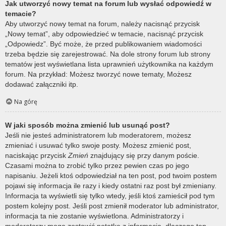
Jak utworzyć nowy temat na forum lub wysłać odpowiedź w
temacie?
Aby utworzyć nowy temat na forum, należy nacisnąć przycisk
„Nowy temat”, aby odpowiedzieć w temacie, nacisnąć przycisk
„Odpowiedz”. Być może, że przed publikowaniem wiadomości
trzeba będzie się zarejestrować. Na dole strony forum lub strony
tematów jest wyświetlana lista uprawnień użytkownika na każdym
forum. Na przykład: Możesz tworzyć nowe tematy, Możesz
dodawać załączniki itp.
Na górę
W jaki sposób można zmienić lub usunąć post?
Jeśli nie jesteś administratorem lub moderatorem, możesz
zmieniać i usuwać tylko swoje posty. Możesz zmienić post,
naciskając przycisk
Zmień
znajdujący się przy danym poście.
Czasami można to zrobić tylko przez pewien czas po jego
napisaniu. Jeżeli ktoś odpowiedział na ten post, pod twoim postem
pojawi się informacja ile razy i kiedy ostatni raz post był zmieniany.
Informacja ta wyświetli się tylko wtedy, jeśli ktoś zamieścił pod tym
postem kolejny post. Jeśli post zmienił moderator lub administrator,
informacja ta nie zostanie wyświetlona. Administratorzy i
moderatorzy mogą zostawić notatkę z informacją, dlaczego ten