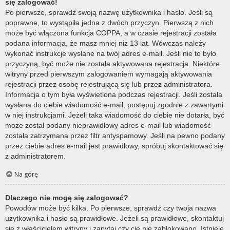
się zalogować!
Po pierwsze, sprawdź swoją nazwę użytkownika i hasło. Jeśli są
poprawne, to wystąpiła jedna z dwóch przyczyn. Pierwszą z nich
może być włączona funkcja COPPA, a w czasie rejestracji została
podana informacja, że masz mniej niż 13 lat. Wówczas należy
wykonać instrukcje wysłane na twój adres e-mail. Jeśli nie to było
przyczyną, być może nie została aktywowana rejestracja. Niektóre
witryny przed pierwszym zalogowaniem wymagają aktywowania
rejestracji przez osobę rejestrującą się lub przez administratora.
Informacja o tym była wyświetlona podczas rejestracji. Jeśli została
wysłana do ciebie wiadomość e-mail, postępuj zgodnie z zawartymi
w niej instrukcjami. Jeżeli taka wiadomość do ciebie nie dotarła, być
może został podany nieprawidłowy adres e-mail lub wiadomość
została zatrzymana przez filtr antyspamowy. Jeśli na pewno podany
przez ciebie adres e-mail jest prawidłowy, spróbuj skontaktować się
z administratorem.
Na górę
Dlaczego nie mogę się zalogować?
Powodów może być kilka. Po pierwsze, sprawdź czy twoja nazwa
użytkownika i hasło są prawidłowe. Jeżeli są prawidłowe, skontaktuj
się z właścicielem witryny i zapytaj czy cię nie zablokowano. Istnieje