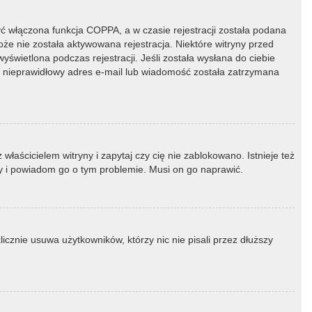
ć włączona funkcja COPPA, a w czasie rejestracji została podana
oże nie została aktywowana rejestracja. Niektóre witryny przed
świetlona podczas rejestracji. Jeśli została wysłana do ciebie
ny nieprawidłowy adres e-mail lub wiadomość została zatrzymana
łaścicielem witryny i zapytaj czy cię nie zablokowano. Istnieje też
ny i powiadom go o tym problemie. Musi on go naprawić.
icznie usuwa użytkowników, którzy nic nie pisali przez dłuższy