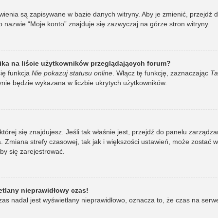
awienia są zapisywane w bazie danych witryny. Aby je zmienić, przej
 nazwie “Moje konto” znajduje się zazwyczaj na górze stron witryny.
ka na liście użytkowników przeglądających forum?
ię funkcja
Nie pokazuj statusu online
. Włącz tę funkcję, zaznaczając
Ta
ynie będzie wykazana w liczbie ukrytych użytkowników.
w której się znajdujesz. Jeśli tak właśnie jest, przejdź do panelu zarzą
 Zmiana strefy czasowej, tak jak i większości ustawień, może zostać 
by się zarejestrować.
etlany nieprawidłowy czas!
as nadal jest wyświetlany nieprawidłowo, oznacza to, że czas na serw