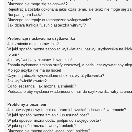
Dlaczego nie mogę się zalogować?
Rejestracja została dokonana jakiś czas temu, ale teraz nie mogę się z
Nie pamiętam hasła!
Dlaczego następuje automatyczne wylogowanie?
Jak działa funkcja “Usuń ciasteczka witryny”?
Preferencje i ustawienia użytkownika
Jak zmienić moje ustawienia?
W jaki sposób można zapobiec wyświetlaniu nazwy użytkownika na liśc
forum?
Jest wyświetlany nieprawidłowy czas!
Została wykonana zmiana strefy czasowej, a nadal jest wyświetlany nie
Mojego języka nie ma na liście!
Czym są obrazki wyświetlane obok nazwy użytkownika?
Jak wyświetlić awatar?
Co to jest ranga i jak można ją zmienić?
Podczas próby wysłania wiadomości e-mail do użytkownika witryna pros
Problemy z pisaniem
Jak utworzyć nowy temat na forum lub wysłać odpowiedź w temacie?
W jaki sposób można zmienić lub usunąć post?
W jaki sposób można dodać podpis do swojego posta?
W jaki sposób można utworzyć ankietę?
Dlaczego nie można dodać więcej opcji ankiety?