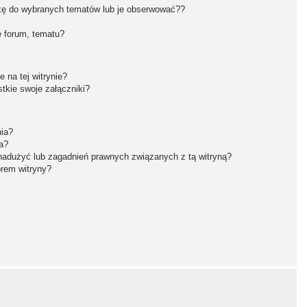
kę do wybranych tematów lub je obserwować??
 forum, tematu?
 na tej witrynie?
tkie swoje załączniki?
nia?
a?
nadużyć lub zagadnień prawnych związanych z tą witryną?
orem witryny?