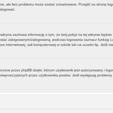
, ale bez problemu może zostać zresetowane. Przejdź na stronę logow
zalogować.
 witryna zachowa informację o tym, że twój pobyt na tej witrynie będzie
zostać zalogowanym/zalogowaną, podczas logowania zaznacz funkcję
L
 internetowej, sali komputerowej w szkole lub na uczelni itp. Jeśli nie w
rzone przez phpBB dzięki, którym użytkownik jest autoryzowany i logowa
 i nieprzeczytanych przez użytkownika postów. Jeśli występują proble