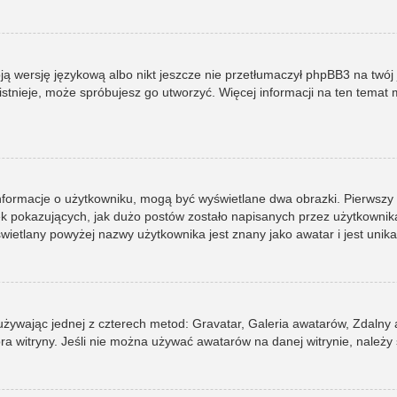
ją wersję językową albo nikt jeszcze nie przetłumaczył phpBB3 na twój 
e istnieje, może spróbujesz go utworzyć. Więcej informacji na ten tema
informacje o użytkowniku, mogą być wyświetlane dwa obrazki. Pierwszy
pokazujących, jak dużo postów zostało napisanych przez użytkownika lub
ietlany powyżej nazwy użytkownika jest znany jako awatar i jest unik
 używając jednej z czterech metod: Gravatar, Galeria awatarów, Zdalny
ra witryny. Jeśli nie można używać awatarów na danej witrynie, należy 