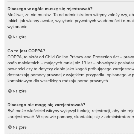
Dlaczego w ogóle muszę się rejestrować?
Możliwe, że nie musisz. To od administratora witryny zależy czy, a
takich jak własny awatar, wysyłanie prywatnych wiadomości i e-mail
wykonanie.
Na górę
Co to jest COPPA?
COPPA, to skrót od Child Online Privacy and Protection Act – praw
osób małoletnich – mających mniej niż 13 lat – obowiązek posiada
pewności czy to dotyczy ciebie jako kogoś próbującego zarejestrować
dostarczają pomocy prawnej z wyjątkiem przypadku opisanego w py
kontaktowym dla wszelkiego rodzaju porad prawnych.
Na górę
Dlaczego nie mogę się zarejestrować?
Być może właściciel witryny wyłączył funkcję rejestracji, aby nie r
zarejestrować. W sprawie pomocy, skontaktuj się z administratorem
Na górę