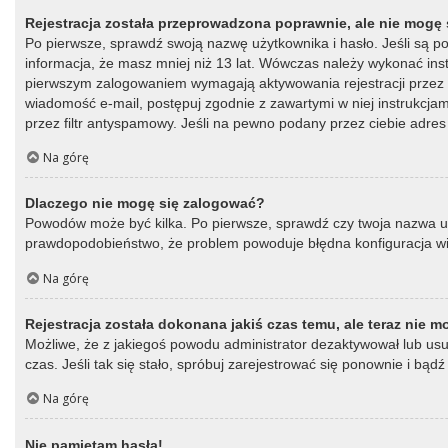
Rejestracja została przeprowadzona poprawnie, ale nie mogę 
Po pierwsze, sprawdź swoją nazwę użytkownika i hasło. Jeśli są p
informacja, że masz mniej niż 13 lat. Wówczas należy wykonać instr
pierwszym zalogowaniem wymagają aktywowania rejestracji przez oso
wiadomość e-mail, postępuj zgodnie z zawartymi w niej instrukcja
przez filtr antyspamowy. Jeśli na pewno podany przez ciebie adres 
Na górę
Dlaczego nie mogę się zalogować?
Powodów może być kilka. Po pierwsze, sprawdź czy twoja nazwa użytk
prawdopodobieństwo, że problem powoduje błędna konfiguracja witry
Na górę
Rejestracja została dokonana jakiś czas temu, ale teraz nie 
Możliwe, że z jakiegoś powodu administrator dezaktywował lub usun
czas. Jeśli tak się stało, spróbuj zarejestrować się ponownie i b
Na górę
Nie pamiętam hasła!