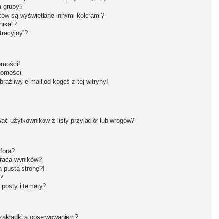
m grupy?
ków są wyświetlane innymi kolorami?
nika”?
tracyjny”?
omości!
domości!
aźliwy e-mail od kogoś z tej witryny!
ć użytkowników z listy przyjaciół lub wrogów?
fora?
wraca wyników?
 pustą stronę?!
w?
 posty i tematy?
 zakładki a obserwowaniem?