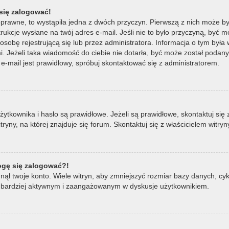
się zalogować!
oprawne, to wystąpiła jedna z dwóch przyczyn. Pierwszą z nich może by
ukcje wysłane na twój adres e-mail. Jeśli nie to było przyczyną, być m
bę rejestrującą się lub przez administratora. Informacja o tym była wy
mi. Jeżeli taka wiadomość do ciebie nie dotarła, być może został poda
e-mail jest prawidłowy, spróbuj skontaktować się z administratorem.
ownika i hasło są prawidłowe. Jeżeli są prawidłowe, skontaktuj się z w
ny, na której znajduje się forum. Skontaktuj się z właścicielem witry
mogę się zalogować?!
ął twoje konto. Wiele witryn, aby zmniejszyć rozmiar bazy danych, cykl
ądź bardziej aktywnym i zaangażowanym w dyskusje użytkownikiem.