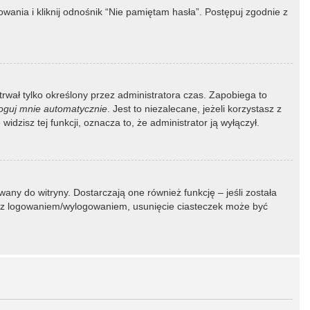
ania i kliknij odnośnik “Nie pamiętam hasła”. Postępuj zgodnie z
 trwał tylko określony przez administratora czas. Zapobiega to
oguj mnie automatycznie
. Jest to niezalecane, jeżeli korzystasz z
idzisz tej funkcji, oznacza to, że administrator ją wyłączył.
ny do witryny. Dostarczają one również funkcję – jeśli została
my z logowaniem/wylogowaniem, usunięcie ciasteczek może być