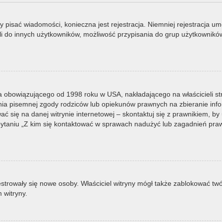
by pisać wiadomości, konieczna jest rejestracja. Niemniej rejestracja u
i do innych użytkowników, możliwość przypisania do grup użytkowników it
a obowiązującego od 1998 roku w USA, nakładającego na właścicieli st
nia pisemnej zgody rodziców lub opiekunów prawnych na zbieranie infor
 się na danej witrynie internetowej – skontaktuj się z prawnikiem, by u
taniu „Z kim się kontaktować w sprawach nadużyć lub zagadnień prawn
ejestrowały się nowe osoby. Właściciel witryny mógł także zablokować tw
 witryny.