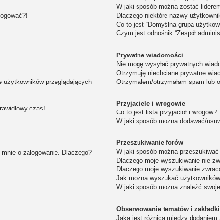
W jaki sposób można zostać lidere
alogować?!
Dlaczego niektóre nazwy użytkowni
Co to jest “Domyślna grupa użytkow
Czym jest odnośnik “Zespół adminis
Prywatne wiadomości
Nie mogę wysyłać prywatnych wiad
Otrzymuję niechciane prywatne wia
ie użytkowników przeglądających
Otrzymałem/otrzymałam spam lub obr
Przyjaciele i wrogowie
prawidłowy czas!
Co to jest lista przyjaciół i wrogów?
W jaki sposób można dodawać/usuwa
Przeszukiwanie forów
W jaki sposób można przeszukiwać 
i mnie o zalogowanie. Dlaczego?
Dlaczego moje wyszukiwanie nie z
Dlaczego moje wyszukiwanie zwraca
Jak można wyszukać użytkownikó
W jaki sposób można znaleźć swoje
Obserwowanie tematów i zakładki
Jaka jest różnica między dodaniem