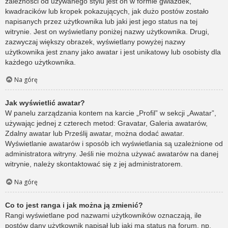
zależności od używanego stylu jest on w formie gwiazdek,
kwadracików lub kropek pokazujących, jak dużo postów zostało
napisanych przez użytkownika lub jaki jest jego status na tej
witrynie. Jest on wyświetlany poniżej nazwy użytkownika. Drugi,
zazwyczaj większy obrazek, wyświetlany powyżej nazwy
użytkownika jest znany jako awatar i jest unikatowy lub osobisty dla
każdego użytkownika.
Na górę
Jak wyświetlić awatar?
W panelu zarządzania kontem na karcie „Profil” w sekcji „Awatar”,
używając jednej z czterech metod: Gravatar, Galeria awatarów,
Zdalny awatar lub Prześlij awatar, można dodać awatar.
Wyświetlanie awatarów i sposób ich wyświetlania są uzależnione od
administratora witryny. Jeśli nie można używać awatarów na danej
witrynie, należy skontaktować się z jej administratorem.
Na górę
Co to jest ranga i jak można ją zmienić?
Rangi wyświetlane pod nazwami użytkowników oznaczają, ile
postów dany użytkownik napisał lub jaki ma status na forum, np.