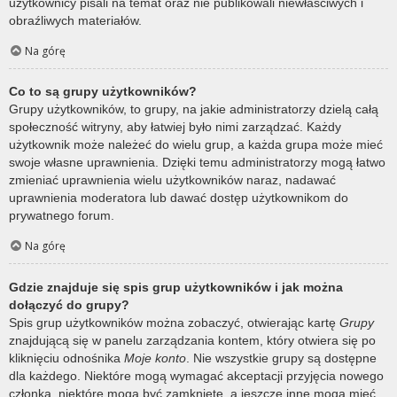
użytkownicy pisali na temat oraz nie publikowali niewłaściwych i
obraźliwych materiałów.
Na górę
Co to są grupy użytkowników?
Grupy użytkowników, to grupy, na jakie administratorzy dzielą całą
społeczność witryny, aby łatwiej było nimi zarządzać. Każdy
użytkownik może należeć do wielu grup, a każda grupa może mieć
swoje własne uprawnienia. Dzięki temu administratorzy mogą łatwo
zmieniać uprawnienia wielu użytkowników naraz, nadawać
uprawnienia moderatora lub dawać dostęp użytkownikom do
prywatnego forum.
Na górę
Gdzie znajduje się spis grup użytkowników i jak można
dołączyć do grupy?
Spis grup użytkowników można zobaczyć, otwierając kartę
Grupy
znajdującą się w panelu zarządzania kontem, który otwiera się po
kliknięciu odnośnika
Moje konto
. Nie wszystkie grupy są dostępne
dla każdego. Niektóre mogą wymagać akceptacji przyjęcia nowego
członka, niektóre mogą być zamknięte, a jeszcze inne mogą mieć