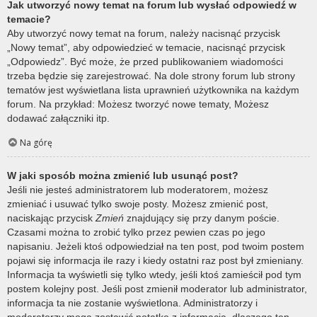
Jak utworzyć nowy temat na forum lub wysłać odpowiedź w
temacie?
Aby utworzyć nowy temat na forum, należy nacisnąć przycisk
„Nowy temat”, aby odpowiedzieć w temacie, nacisnąć przycisk
„Odpowiedz”. Być może, że przed publikowaniem wiadomości
trzeba będzie się zarejestrować. Na dole strony forum lub strony
tematów jest wyświetlana lista uprawnień użytkownika na każdym
forum. Na przykład: Możesz tworzyć nowe tematy, Możesz
dodawać załączniki itp.
Na górę
W jaki sposób można zmienić lub usunąć post?
Jeśli nie jesteś administratorem lub moderatorem, możesz
zmieniać i usuwać tylko swoje posty. Możesz zmienić post,
naciskając przycisk
Zmień
znajdujący się przy danym poście.
Czasami można to zrobić tylko przez pewien czas po jego
napisaniu. Jeżeli ktoś odpowiedział na ten post, pod twoim postem
pojawi się informacja ile razy i kiedy ostatni raz post był zmieniany.
Informacja ta wyświetli się tylko wtedy, jeśli ktoś zamieścił pod tym
postem kolejny post. Jeśli post zmienił moderator lub administrator,
informacja ta nie zostanie wyświetlona. Administratorzy i
moderatorzy mogą zostawić notatkę z informacją, dlaczego ten