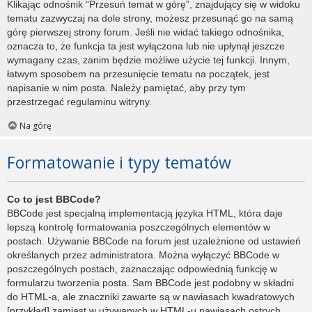
Klikając odnośnik “Przesuń temat w górę”, znajdujący się w widoku
tematu zazwyczaj na dole strony, możesz przesunąć go na samą
górę pierwszej strony forum. Jeśli nie widać takiego odnośnika,
oznacza to, że funkcja ta jest wyłączona lub nie upłynął jeszcze
wymagany czas, zanim będzie możliwe użycie tej funkcji. Innym,
łatwym sposobem na przesunięcie tematu na początek, jest
napisanie w nim posta. Należy pamiętać, aby przy tym
przestrzegać regulaminu witryny.
Na górę
Formatowanie i typy tematów
Co to jest BBCode?
BBCode jest specjalną implementacją języka HTML, która daje
lepszą kontrolę formatowania poszczególnych elementów w
postach. Używanie BBCode na forum jest uzależnione od ustawień
określanych przez administratora. Można wyłączyć BBCode w
poszczególnych postach, zaznaczając odpowiednią funkcję w
formularzu tworzenia posta. Sam BBCode jest podobny w składni
do HTML-a, ale znaczniki zawarte są w nawiasach kwadratowych
[przykład] zamiast w używanych w HTML-u nawiasach ostrych