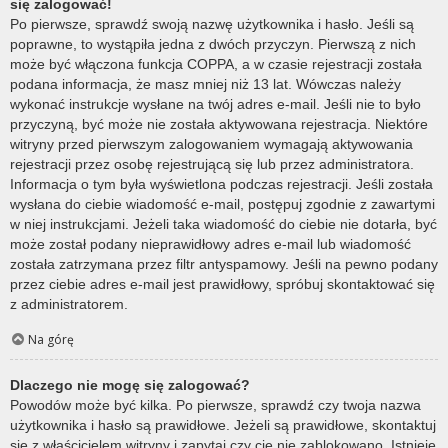
się zalogować!
Po pierwsze, sprawdź swoją nazwę użytkownika i hasło. Jeśli są
poprawne, to wystąpiła jedna z dwóch przyczyn. Pierwszą z nich
może być włączona funkcja COPPA, a w czasie rejestracji została
podana informacja, że masz mniej niż 13 lat. Wówczas należy
wykonać instrukcje wysłane na twój adres e-mail. Jeśli nie to było
przyczyną, być może nie została aktywowana rejestracja. Niektóre
witryny przed pierwszym zalogowaniem wymagają aktywowania
rejestracji przez osobę rejestrującą się lub przez administratora.
Informacja o tym była wyświetlona podczas rejestracji. Jeśli została
wysłana do ciebie wiadomość e-mail, postępuj zgodnie z zawartymi
w niej instrukcjami. Jeżeli taka wiadomość do ciebie nie dotarła, być
może został podany nieprawidłowy adres e-mail lub wiadomość
została zatrzymana przez filtr antyspamowy. Jeśli na pewno podany
przez ciebie adres e-mail jest prawidłowy, spróbuj skontaktować się
z administratorem.
Na górę
Dlaczego nie mogę się zalogować?
Powodów może być kilka. Po pierwsze, sprawdź czy twoja nazwa
użytkownika i hasło są prawidłowe. Jeżeli są prawidłowe, skontaktuj
się z właścicielem witryny i zapytaj czy cię nie zablokowano. Istnieje