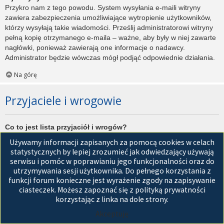
Przykro nam z tego powodu. System wysyłania e-maili witryny
zawiera zabezpieczenia umożliwiające wytropienie użytkowników,
którzy wysyłają takie wiadomości. Prześlij administratorowi witryny
pełną kopię otrzymanego e-maila – ważne, aby były w niej zawarte
nagłówki, ponieważ zawierają one informacje o nadawcy.
Administrator będzie wówczas mógł podjąć odpowiednie działania.
Na górę
Przyjaciele i wrogowie
Co to jest lista przyjaciół i wrogów?
Jest to lista, którą można użyć do organizowania różnych
Używamy informacji zapisanych za pomocą cookies w celach
użytkowników witryny. Użytkownicy dodani do listy przyjaciół będą
statystycznych by lepiej zrozumieć jak odwiedzający używają
wyświetleni na karcie
Przyjaciele
znajdującej się w panelu
serwisu i pomóc w poprawianiu jego funkcjonalności oraz do
zarządzania kontem. Z tego poziomu można szybko sprawdzić ich
utrzymywania sesji użytkownika. Do pełnego korzystania z
status, a także wysłać prywatną wiadomość. Zależnie od
funkcji forum konieczne jest wyrażenie zgody na zapisywanie
używanego stylu witryny, posty tych użytkowników mogą być
ciasteczek. Możesz zapoznać się z polityką prywatności
wyróżniane. Jeśli użytkownik zostanie dodany do listy wrogów,
korzystając z linka na dole strony.
wszystkie posty przez niego napisane domyślnie nie będą
Akceptuję
wyświetlane.