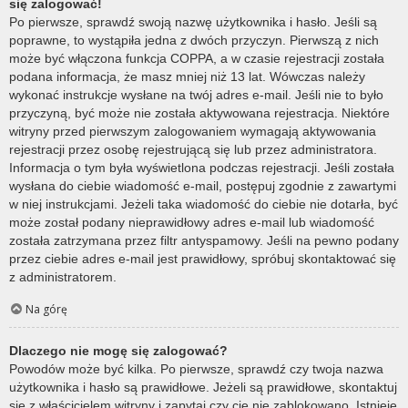
się zalogować!
Po pierwsze, sprawdź swoją nazwę użytkownika i hasło. Jeśli są
poprawne, to wystąpiła jedna z dwóch przyczyn. Pierwszą z nich
może być włączona funkcja COPPA, a w czasie rejestracji została
podana informacja, że masz mniej niż 13 lat. Wówczas należy
wykonać instrukcje wysłane na twój adres e-mail. Jeśli nie to było
przyczyną, być może nie została aktywowana rejestracja. Niektóre
witryny przed pierwszym zalogowaniem wymagają aktywowania
rejestracji przez osobę rejestrującą się lub przez administratora.
Informacja o tym była wyświetlona podczas rejestracji. Jeśli została
wysłana do ciebie wiadomość e-mail, postępuj zgodnie z zawartymi
w niej instrukcjami. Jeżeli taka wiadomość do ciebie nie dotarła, być
może został podany nieprawidłowy adres e-mail lub wiadomość
została zatrzymana przez filtr antyspamowy. Jeśli na pewno podany
przez ciebie adres e-mail jest prawidłowy, spróbuj skontaktować się
z administratorem.
Na górę
Dlaczego nie mogę się zalogować?
Powodów może być kilka. Po pierwsze, sprawdź czy twoja nazwa
użytkownika i hasło są prawidłowe. Jeżeli są prawidłowe, skontaktuj
się z właścicielem witryny i zapytaj czy cię nie zablokowano. Istnieje