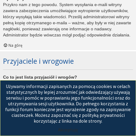
Przykro nam z tego powodu. System wysyłania e-maili witryny
zawiera zabezpieczenia umożliwiające wytropienie użytkowników,
którzy wysyłają takie wiadomości. Prześlij administratorowi witryny
pełną kopię otrzymanego e-maila – ważne, aby były w niej zawarte
nagłówki, ponieważ zawierają one informacje o nadawcy.
Administrator będzie wówczas mógł podjąć odpowiednie działania.
Na górę
Przyjaciele i wrogowie
Co to jest lista przyjaciół i wrogów?
Jest to lista, którą można użyć do organizowania różnych
Używamy informacji zapisanych za pomocą cookies w celach
użytkowników witryny. Użytkownicy dodani do listy przyjaciół będą
statystycznych by lepiej zrozumieć jak odwiedzający używają
wyświetleni na karcie
Przyjaciele
znajdującej się w panelu
serwisu i pomóc w poprawianiu jego funkcjonalności oraz do
zarządzania kontem. Z tego poziomu można szybko sprawdzić ich
utrzymywania sesji użytkownika. Do pełnego korzystania z
status, a także wysłać prywatną wiadomość. Zależnie od
funkcji forum konieczne jest wyrażenie zgody na zapisywanie
używanego stylu witryny, posty tych użytkowników mogą być
ciasteczek. Możesz zapoznać się z polityką prywatności
wyróżniane. Jeśli użytkownik zostanie dodany do listy wrogów,
korzystając z linka na dole strony.
wszystkie posty przez niego napisane domyślnie nie będą
Akceptuję
wyświetlane.