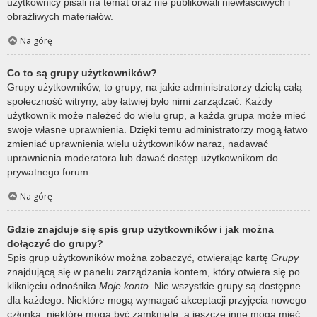
użytkownicy pisali na temat oraz nie publikowali niewłaściwych i
obraźliwych materiałów.
Na górę
Co to są grupy użytkowników?
Grupy użytkowników, to grupy, na jakie administratorzy dzielą całą
społeczność witryny, aby łatwiej było nimi zarządzać. Każdy
użytkownik może należeć do wielu grup, a każda grupa może mieć
swoje własne uprawnienia. Dzięki temu administratorzy mogą łatwo
zmieniać uprawnienia wielu użytkowników naraz, nadawać
uprawnienia moderatora lub dawać dostęp użytkownikom do
prywatnego forum.
Na górę
Gdzie znajduje się spis grup użytkowników i jak można
dołączyć do grupy?
Spis grup użytkowników można zobaczyć, otwierając kartę
Grupy
znajdującą się w panelu zarządzania kontem, który otwiera się po
kliknięciu odnośnika
Moje konto
. Nie wszystkie grupy są dostępne
dla każdego. Niektóre mogą wymagać akceptacji przyjęcia nowego
członka, niektóre mogą być zamknięte, a jeszcze inne mogą mieć