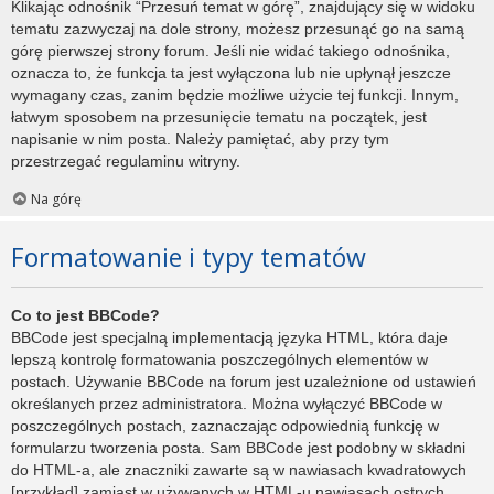
Klikając odnośnik “Przesuń temat w górę”, znajdujący się w widoku
tematu zazwyczaj na dole strony, możesz przesunąć go na samą
górę pierwszej strony forum. Jeśli nie widać takiego odnośnika,
oznacza to, że funkcja ta jest wyłączona lub nie upłynął jeszcze
wymagany czas, zanim będzie możliwe użycie tej funkcji. Innym,
łatwym sposobem na przesunięcie tematu na początek, jest
napisanie w nim posta. Należy pamiętać, aby przy tym
przestrzegać regulaminu witryny.
Na górę
Formatowanie i typy tematów
Co to jest BBCode?
BBCode jest specjalną implementacją języka HTML, która daje
lepszą kontrolę formatowania poszczególnych elementów w
postach. Używanie BBCode na forum jest uzależnione od ustawień
określanych przez administratora. Można wyłączyć BBCode w
poszczególnych postach, zaznaczając odpowiednią funkcję w
formularzu tworzenia posta. Sam BBCode jest podobny w składni
do HTML-a, ale znaczniki zawarte są w nawiasach kwadratowych
[przykład] zamiast w używanych w HTML-u nawiasach ostrych