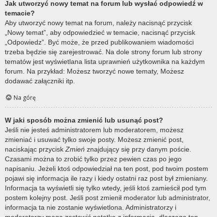
Jak utworzyć nowy temat na forum lub wysłać odpowiedź w
temacie?
Aby utworzyć nowy temat na forum, należy nacisnąć przycisk
„Nowy temat”, aby odpowiedzieć w temacie, nacisnąć przycisk
„Odpowiedz”. Być może, że przed publikowaniem wiadomości
trzeba będzie się zarejestrować. Na dole strony forum lub strony
tematów jest wyświetlana lista uprawnień użytkownika na każdym
forum. Na przykład: Możesz tworzyć nowe tematy, Możesz
dodawać załączniki itp.
Na górę
W jaki sposób można zmienić lub usunąć post?
Jeśli nie jesteś administratorem lub moderatorem, możesz
zmieniać i usuwać tylko swoje posty. Możesz zmienić post,
naciskając przycisk
Zmień
znajdujący się przy danym poście.
Czasami można to zrobić tylko przez pewien czas po jego
napisaniu. Jeżeli ktoś odpowiedział na ten post, pod twoim postem
pojawi się informacja ile razy i kiedy ostatni raz post był zmieniany.
Informacja ta wyświetli się tylko wtedy, jeśli ktoś zamieścił pod tym
postem kolejny post. Jeśli post zmienił moderator lub administrator,
informacja ta nie zostanie wyświetlona. Administratorzy i
moderatorzy mogą zostawić notatkę z informacją, dlaczego ten