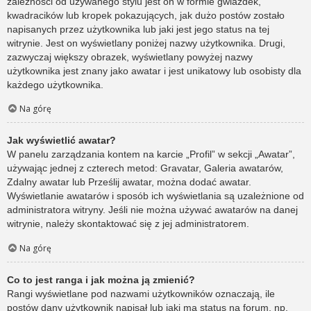
zależności od używanego stylu jest on w formie gwiazdek,
kwadracików lub kropek pokazujących, jak dużo postów zostało
napisanych przez użytkownika lub jaki jest jego status na tej
witrynie. Jest on wyświetlany poniżej nazwy użytkownika. Drugi,
zazwyczaj większy obrazek, wyświetlany powyżej nazwy
użytkownika jest znany jako awatar i jest unikatowy lub osobisty dla
każdego użytkownika.
Na górę
Jak wyświetlić awatar?
W panelu zarządzania kontem na karcie „Profil” w sekcji „Awatar”,
używając jednej z czterech metod: Gravatar, Galeria awatarów,
Zdalny awatar lub Prześlij awatar, można dodać awatar.
Wyświetlanie awatarów i sposób ich wyświetlania są uzależnione od
administratora witryny. Jeśli nie można używać awatarów na danej
witrynie, należy skontaktować się z jej administratorem.
Na górę
Co to jest ranga i jak można ją zmienić?
Rangi wyświetlane pod nazwami użytkowników oznaczają, ile
postów dany użytkownik napisał lub jaki ma status na forum, np.