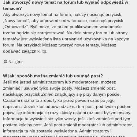
Jak utworzyć nowy temat na forum lub wysłać odpowiedź w
temacie?
Aby utworzyć nowy temat na forum, należy nacisnąć przycisk
„Nowy temat”, aby odpowiedzieć w temacie, nacisnąć przycisk
„Odpowiedz”. Być może, że przed publikowaniem wiadomości
trzeba będzie się zarejestrować. Na dole strony forum lub strony
tematów jest wyświetlana lista uprawnień użytkownika na każdym
forum. Na przykład: Możesz tworzyć nowe tematy, Możesz
dodawać załączniki itp.
Na górę
W jaki sposób można zmienić lub usunąć post?
Jeśli nie jesteś administratorem lub moderatorem, możesz
zmieniać i usuwać tylko swoje posty. Możesz zmienić post,
naciskając przycisk
Zmień
znajdujący się przy danym poście.
Czasami można to zrobić tylko przez pewien czas po jego
napisaniu. Jeżeli ktoś odpowiedział na ten post, pod twoim postem
pojawi się informacja ile razy i kiedy ostatni raz post był zmieniany.
Informacja ta wyświetli się tylko wtedy, jeśli ktoś zamieścił pod tym
postem kolejny post. Jeśli post zmienił moderator lub administrator,
informacja ta nie zostanie wyświetlona. Administratorzy i
moderatorzy mogą zostawić notatkę z informacją, dlaczego ten