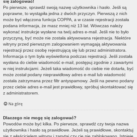
się zalogować!
Po pierwsze, sprawdź swoją nazwę użytkownika i hasło. Jeśli są
poprawne, to wystąpiła jedna z dwóch przyczyn. Pierwszą z nich
może być włączona funkcja COPPA, a w czasie rejestracji została
podana informacja, że masz mniej niż 13 lat. Wówczas należy
wykonać instrukcje wysłane na twój adres e-mail. Jeśli nie to było
przyczyną, być może nie została aktywowana rejestracja. Niektóre
witryny przed pierwszym zalogowaniem wymagają aktywowania
rejestracji przez osobę rejestrującą się lub przez administratora.
Informacja o tym była wyświetlona podczas rejestracji. Jeśli została
wysłana do ciebie wiadomość e-mail, postępuj zgodnie z zawartymi
w niej instrukcjami. Jeżeli taka wiadomość do ciebie nie dotarła, być
może został podany nieprawidłowy adres e-mail lub wiadomość
została zatrzymana przez filtr antyspamowy. Jeśli na pewno podany
przez ciebie adres e-mail jest prawidłowy, spróbuj skontaktować się
z administratorem.
Na górę
Dlaczego nie mogę się zalogować?
Powodów może być kilka. Po pierwsze, sprawdź czy twoja nazwa
użytkownika i hasło są prawidłowe. Jeżeli są prawidłowe, skontaktuj
się z właścicielem witryny i zapytaj czy cię nie zablokowano. Istnieje