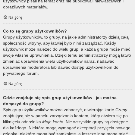
użytkownicy pisali na temat oraz nie publikowali niewłaściwych i
obraźliwych materiałów.
Na górę
Co to są grupy użytkowników?
Grupy użytkowników, to grupy, na jakie administratorzy dzielą całą
społeczność witryny, aby łatwiej było nimi zarządzać. Każdy
użytkownik może należeć do wielu grup, a każda grupa może mieć
swoje własne uprawnienia. Dzięki temu administratorzy mogą łatwo
zmieniać uprawnienia wielu użytkowników naraz, nadawać
uprawnienia moderatora lub dawać dostęp użytkownikom do
prywatnego forum.
Na górę
Gdzie znajduje się spis grup użytkowników i jak można
dołączyć do grupy?
Spis grup użytkowników można zobaczyć, otwierając kartę
Grupy
znajdującą się w panelu zarządzania kontem, który otwiera się po
kliknięciu odnośnika
Moje konto
. Nie wszystkie grupy są dostępne
dla każdego. Niektóre mogą wymagać akceptacji przyjęcia nowego
członka, niektóre mogą być zamknięte, a jeszcze inne mogą mieć