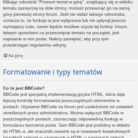
Klikając odnośnik “Przesuń temat w górę”, znajdujący się w widoku
tematu zazwyczaj na dole strony, możesz przesunąć go na samą
górę pierwszej strony forum. Jeśli nie widać takiego odnośnika,
oznacza to, że funkcja ta jest wyłączona lub nie upłynął jeszcze
wymagany czas, zanim będzie możliwe użycie tej funkcji. Innym,
łatwym sposobem na przesunięcie tematu na początek, jest
napisanie w nim posta. Należy pamiętać, aby przy tym
przestrzegać regulaminu witryny.
Na górę
Formatowanie i typy tematów
Co to jest BBCode?
BBCode jest specjalną implementacją języka HTML, która daje
lepszą kontrolę formatowania poszczególnych elementów w
postach. Używanie BBCode na forum jest uzależnione od ustawień
określanych przez administratora. Można wyłączyć BBCode w
poszczególnych postach, zaznaczając odpowiednią funkcję w
formularzu tworzenia posta. Sam BBCode jest podobny w składni
do HTML-a, ale znaczniki zawarte są w nawiasach kwadratowych
[przykład] zamiast w używanych w HTML-u nawiasach ostrych