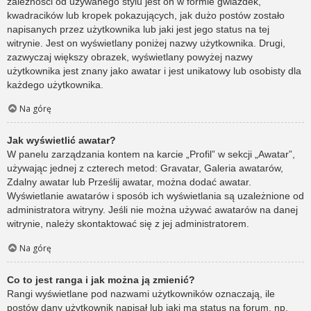
zależności od używanego stylu jest on w formie gwiazdek,
kwadracików lub kropek pokazujących, jak dużo postów zostało
napisanych przez użytkownika lub jaki jest jego status na tej
witrynie. Jest on wyświetlany poniżej nazwy użytkownika. Drugi,
zazwyczaj większy obrazek, wyświetlany powyżej nazwy
użytkownika jest znany jako awatar i jest unikatowy lub osobisty dla
każdego użytkownika.
Na górę
Jak wyświetlić awatar?
W panelu zarządzania kontem na karcie „Profil” w sekcji „Awatar”,
używając jednej z czterech metod: Gravatar, Galeria awatarów,
Zdalny awatar lub Prześlij awatar, można dodać awatar.
Wyświetlanie awatarów i sposób ich wyświetlania są uzależnione od
administratora witryny. Jeśli nie można używać awatarów na danej
witrynie, należy skontaktować się z jej administratorem.
Na górę
Co to jest ranga i jak można ją zmienić?
Rangi wyświetlane pod nazwami użytkowników oznaczają, ile
postów dany użytkownik napisał lub jaki ma status na forum, np.