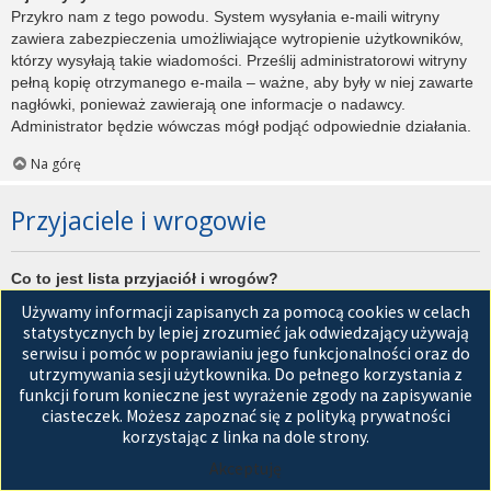
Przykro nam z tego powodu. System wysyłania e-maili witryny
zawiera zabezpieczenia umożliwiające wytropienie użytkowników,
którzy wysyłają takie wiadomości. Prześlij administratorowi witryny
pełną kopię otrzymanego e-maila – ważne, aby były w niej zawarte
nagłówki, ponieważ zawierają one informacje o nadawcy.
Administrator będzie wówczas mógł podjąć odpowiednie działania.
Na górę
Przyjaciele i wrogowie
Co to jest lista przyjaciół i wrogów?
Jest to lista, którą można użyć do organizowania różnych
Używamy informacji zapisanych za pomocą cookies w celach
użytkowników witryny. Użytkownicy dodani do listy przyjaciół będą
statystycznych by lepiej zrozumieć jak odwiedzający używają
wyświetleni na karcie
Przyjaciele
znajdującej się w panelu
serwisu i pomóc w poprawianiu jego funkcjonalności oraz do
zarządzania kontem. Z tego poziomu można szybko sprawdzić ich
utrzymywania sesji użytkownika. Do pełnego korzystania z
status, a także wysłać prywatną wiadomość. Zależnie od
funkcji forum konieczne jest wyrażenie zgody na zapisywanie
używanego stylu witryny, posty tych użytkowników mogą być
ciasteczek. Możesz zapoznać się z polityką prywatności
wyróżniane. Jeśli użytkownik zostanie dodany do listy wrogów,
korzystając z linka na dole strony.
wszystkie posty przez niego napisane domyślnie nie będą
Akceptuję
wyświetlane.