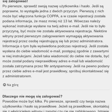
się zalogować!
Po pierwsze, sprawdź swoją nazwę użytkownika i hasło. Jeśli są
poprawne, to wystąpiła jedna z dwóch przyczyn. Pierwszą z nich
może być włączona funkcja COPPA, a w czasie rejestracji została
podana informacja, że masz mniej niż 13 lat. Wówczas należy
wykonać instrukcje wysłane na twój adres e-mail. Jeśli nie to było
przyczyną, być może nie została aktywowana rejestracja. Niektóre
witryny przed pierwszym zalogowaniem wymagają aktywowania
rejestracji przez osobę rejestrującą się lub przez administratora.
Informacja o tym była wyświetlona podczas rejestracji. Jeśli została
wysłana do ciebie wiadomość e-mail, postępuj zgodnie z zawartymi
w niej instrukcjami. Jeżeli taka wiadomość do ciebie nie dotarła, być
może został podany nieprawidłowy adres e-mail lub wiadomość
została zatrzymana przez filtr antyspamowy. Jeśli na pewno podany
przez ciebie adres e-mail jest prawidłowy, spróbuj skontaktować się
z administratorem.
Na górę
Dlaczego nie mogę się zalogować?
Powodów może być kilka. Po pierwsze, sprawdź czy twoja nazwa
użytkownika i hasło są prawidłowe. Jeżeli są prawidłowe, skontaktuj
się z właścicielem witryny i zapytaj czy cię nie zablokowano. Istnieje