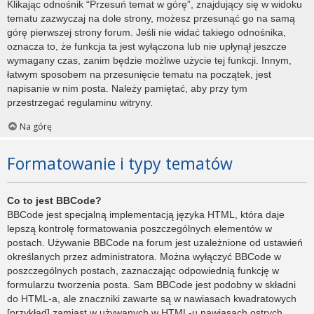
Klikając odnośnik “Przesuń temat w górę”, znajdujący się w widoku
tematu zazwyczaj na dole strony, możesz przesunąć go na samą
górę pierwszej strony forum. Jeśli nie widać takiego odnośnika,
oznacza to, że funkcja ta jest wyłączona lub nie upłynął jeszcze
wymagany czas, zanim będzie możliwe użycie tej funkcji. Innym,
łatwym sposobem na przesunięcie tematu na początek, jest
napisanie w nim posta. Należy pamiętać, aby przy tym
przestrzegać regulaminu witryny.
Na górę
Formatowanie i typy tematów
Co to jest BBCode?
BBCode jest specjalną implementacją języka HTML, która daje
lepszą kontrolę formatowania poszczególnych elementów w
postach. Używanie BBCode na forum jest uzależnione od ustawień
określanych przez administratora. Można wyłączyć BBCode w
poszczególnych postach, zaznaczając odpowiednią funkcję w
formularzu tworzenia posta. Sam BBCode jest podobny w składni
do HTML-a, ale znaczniki zawarte są w nawiasach kwadratowych
[przykład] zamiast w używanych w HTML-u nawiasach ostrych