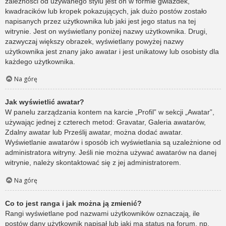
zależności od używanego stylu jest on w formie gwiazdek,
kwadracików lub kropek pokazujących, jak dużo postów zostało
napisanych przez użytkownika lub jaki jest jego status na tej
witrynie. Jest on wyświetlany poniżej nazwy użytkownika. Drugi,
zazwyczaj większy obrazek, wyświetlany powyżej nazwy
użytkownika jest znany jako awatar i jest unikatowy lub osobisty dla
każdego użytkownika.
Na górę
Jak wyświetlić awatar?
W panelu zarządzania kontem na karcie „Profil” w sekcji „Awatar”,
używając jednej z czterech metod: Gravatar, Galeria awatarów,
Zdalny awatar lub Prześlij awatar, można dodać awatar.
Wyświetlanie awatarów i sposób ich wyświetlania są uzależnione od
administratora witryny. Jeśli nie można używać awatarów na danej
witrynie, należy skontaktować się z jej administratorem.
Na górę
Co to jest ranga i jak można ją zmienić?
Rangi wyświetlane pod nazwami użytkowników oznaczają, ile
postów dany użytkownik napisał lub jaki ma status na forum, np.