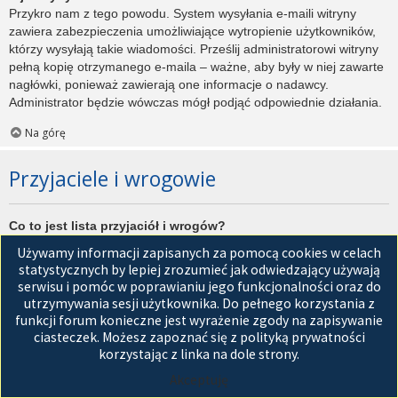
Przykro nam z tego powodu. System wysyłania e-maili witryny
zawiera zabezpieczenia umożliwiające wytropienie użytkowników,
którzy wysyłają takie wiadomości. Prześlij administratorowi witryny
pełną kopię otrzymanego e-maila – ważne, aby były w niej zawarte
nagłówki, ponieważ zawierają one informacje o nadawcy.
Administrator będzie wówczas mógł podjąć odpowiednie działania.
Na górę
Przyjaciele i wrogowie
Co to jest lista przyjaciół i wrogów?
Jest to lista, którą można użyć do organizowania różnych
Używamy informacji zapisanych za pomocą cookies w celach
użytkowników witryny. Użytkownicy dodani do listy przyjaciół będą
statystycznych by lepiej zrozumieć jak odwiedzający używają
wyświetleni na karcie
Przyjaciele
znajdującej się w panelu
serwisu i pomóc w poprawianiu jego funkcjonalności oraz do
zarządzania kontem. Z tego poziomu można szybko sprawdzić ich
utrzymywania sesji użytkownika. Do pełnego korzystania z
status, a także wysłać prywatną wiadomość. Zależnie od
funkcji forum konieczne jest wyrażenie zgody na zapisywanie
używanego stylu witryny, posty tych użytkowników mogą być
ciasteczek. Możesz zapoznać się z polityką prywatności
wyróżniane. Jeśli użytkownik zostanie dodany do listy wrogów,
korzystając z linka na dole strony.
wszystkie posty przez niego napisane domyślnie nie będą
Akceptuję
wyświetlane.