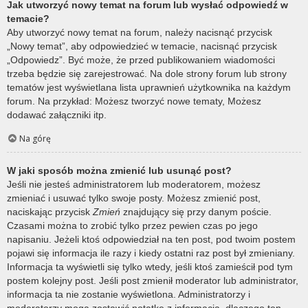
Jak utworzyć nowy temat na forum lub wysłać odpowiedź w
temacie?
Aby utworzyć nowy temat na forum, należy nacisnąć przycisk
„Nowy temat”, aby odpowiedzieć w temacie, nacisnąć przycisk
„Odpowiedz”. Być może, że przed publikowaniem wiadomości
trzeba będzie się zarejestrować. Na dole strony forum lub strony
tematów jest wyświetlana lista uprawnień użytkownika na każdym
forum. Na przykład: Możesz tworzyć nowe tematy, Możesz
dodawać załączniki itp.
Na górę
W jaki sposób można zmienić lub usunąć post?
Jeśli nie jesteś administratorem lub moderatorem, możesz
zmieniać i usuwać tylko swoje posty. Możesz zmienić post,
naciskając przycisk
Zmień
znajdujący się przy danym poście.
Czasami można to zrobić tylko przez pewien czas po jego
napisaniu. Jeżeli ktoś odpowiedział na ten post, pod twoim postem
pojawi się informacja ile razy i kiedy ostatni raz post był zmieniany.
Informacja ta wyświetli się tylko wtedy, jeśli ktoś zamieścił pod tym
postem kolejny post. Jeśli post zmienił moderator lub administrator,
informacja ta nie zostanie wyświetlona. Administratorzy i
moderatorzy mogą zostawić notatkę z informacją, dlaczego ten