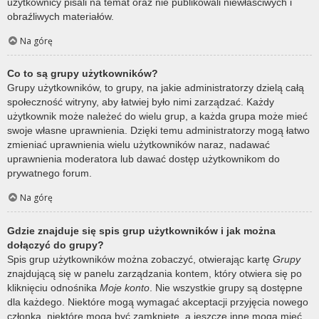
użytkownicy pisali na temat oraz nie publikowali niewłaściwych i
obraźliwych materiałów.
Na górę
Co to są grupy użytkowników?
Grupy użytkowników, to grupy, na jakie administratorzy dzielą całą
społeczność witryny, aby łatwiej było nimi zarządzać. Każdy
użytkownik może należeć do wielu grup, a każda grupa może mieć
swoje własne uprawnienia. Dzięki temu administratorzy mogą łatwo
zmieniać uprawnienia wielu użytkowników naraz, nadawać
uprawnienia moderatora lub dawać dostęp użytkownikom do
prywatnego forum.
Na górę
Gdzie znajduje się spis grup użytkowników i jak można
dołączyć do grupy?
Spis grup użytkowników można zobaczyć, otwierając kartę
Grupy
znajdującą się w panelu zarządzania kontem, który otwiera się po
kliknięciu odnośnika
Moje konto
. Nie wszystkie grupy są dostępne
dla każdego. Niektóre mogą wymagać akceptacji przyjęcia nowego
członka, niektóre mogą być zamknięte, a jeszcze inne mogą mieć