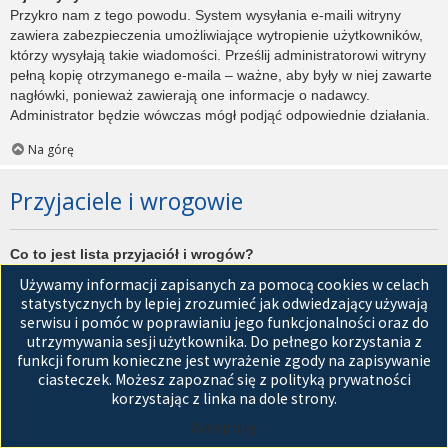
Przykro nam z tego powodu. System wysyłania e-maili witryny
zawiera zabezpieczenia umożliwiające wytropienie użytkowników,
którzy wysyłają takie wiadomości. Prześlij administratorowi witryny
pełną kopię otrzymanego e-maila – ważne, aby były w niej zawarte
nagłówki, ponieważ zawierają one informacje o nadawcy.
Administrator będzie wówczas mógł podjąć odpowiednie działania.
Na górę
Przyjaciele i wrogowie
Co to jest lista przyjaciół i wrogów?
Jest to lista, którą można użyć do organizowania różnych
Używamy informacji zapisanych za pomocą cookies w celach
użytkowników witryny. Użytkownicy dodani do listy przyjaciół będą
statystycznych by lepiej zrozumieć jak odwiedzający używają
wyświetleni na karcie
Przyjaciele
znajdującej się w panelu
serwisu i pomóc w poprawianiu jego funkcjonalności oraz do
zarządzania kontem. Z tego poziomu można szybko sprawdzić ich
utrzymywania sesji użytkownika. Do pełnego korzystania z
status, a także wysłać prywatną wiadomość. Zależnie od
funkcji forum konieczne jest wyrażenie zgody na zapisywanie
używanego stylu witryny, posty tych użytkowników mogą być
ciasteczek. Możesz zapoznać się z polityką prywatności
wyróżniane. Jeśli użytkownik zostanie dodany do listy wrogów,
korzystając z linka na dole strony.
wszystkie posty przez niego napisane domyślnie nie będą
Akceptuję
wyświetlane.