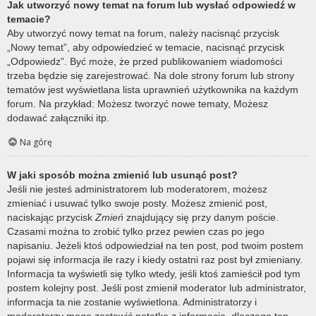
Jak utworzyć nowy temat na forum lub wysłać odpowiedź w
temacie?
Aby utworzyć nowy temat na forum, należy nacisnąć przycisk
„Nowy temat”, aby odpowiedzieć w temacie, nacisnąć przycisk
„Odpowiedz”. Być może, że przed publikowaniem wiadomości
trzeba będzie się zarejestrować. Na dole strony forum lub strony
tematów jest wyświetlana lista uprawnień użytkownika na każdym
forum. Na przykład: Możesz tworzyć nowe tematy, Możesz
dodawać załączniki itp.
Na górę
W jaki sposób można zmienić lub usunąć post?
Jeśli nie jesteś administratorem lub moderatorem, możesz
zmieniać i usuwać tylko swoje posty. Możesz zmienić post,
naciskając przycisk
Zmień
znajdujący się przy danym poście.
Czasami można to zrobić tylko przez pewien czas po jego
napisaniu. Jeżeli ktoś odpowiedział na ten post, pod twoim postem
pojawi się informacja ile razy i kiedy ostatni raz post był zmieniany.
Informacja ta wyświetli się tylko wtedy, jeśli ktoś zamieścił pod tym
postem kolejny post. Jeśli post zmienił moderator lub administrator,
informacja ta nie zostanie wyświetlona. Administratorzy i
moderatorzy mogą zostawić notatkę z informacją, dlaczego ten