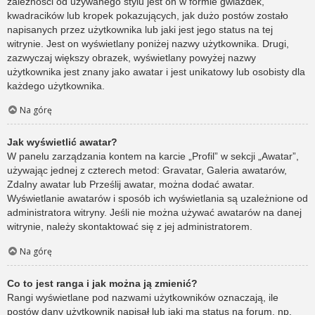
zależności od używanego stylu jest on w formie gwiazdek,
kwadracików lub kropek pokazujących, jak dużo postów zostało
napisanych przez użytkownika lub jaki jest jego status na tej
witrynie. Jest on wyświetlany poniżej nazwy użytkownika. Drugi,
zazwyczaj większy obrazek, wyświetlany powyżej nazwy
użytkownika jest znany jako awatar i jest unikatowy lub osobisty dla
każdego użytkownika.
Na górę
Jak wyświetlić awatar?
W panelu zarządzania kontem na karcie „Profil” w sekcji „Awatar”,
używając jednej z czterech metod: Gravatar, Galeria awatarów,
Zdalny awatar lub Prześlij awatar, można dodać awatar.
Wyświetlanie awatarów i sposób ich wyświetlania są uzależnione od
administratora witryny. Jeśli nie można używać awatarów na danej
witrynie, należy skontaktować się z jej administratorem.
Na górę
Co to jest ranga i jak można ją zmienić?
Rangi wyświetlane pod nazwami użytkowników oznaczają, ile
postów dany użytkownik napisał lub jaki ma status na forum, np.