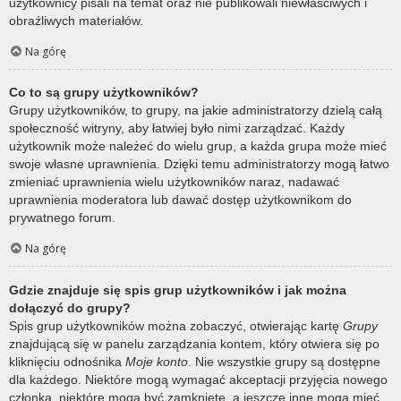
użytkownicy pisali na temat oraz nie publikowali niewłaściwych i
obraźliwych materiałów.
Na górę
Co to są grupy użytkowników?
Grupy użytkowników, to grupy, na jakie administratorzy dzielą całą
społeczność witryny, aby łatwiej było nimi zarządzać. Każdy
użytkownik może należeć do wielu grup, a każda grupa może mieć
swoje własne uprawnienia. Dzięki temu administratorzy mogą łatwo
zmieniać uprawnienia wielu użytkowników naraz, nadawać
uprawnienia moderatora lub dawać dostęp użytkownikom do
prywatnego forum.
Na górę
Gdzie znajduje się spis grup użytkowników i jak można
dołączyć do grupy?
Spis grup użytkowników można zobaczyć, otwierając kartę
Grupy
znajdującą się w panelu zarządzania kontem, który otwiera się po
kliknięciu odnośnika
Moje konto
. Nie wszystkie grupy są dostępne
dla każdego. Niektóre mogą wymagać akceptacji przyjęcia nowego
członka, niektóre mogą być zamknięte, a jeszcze inne mogą mieć