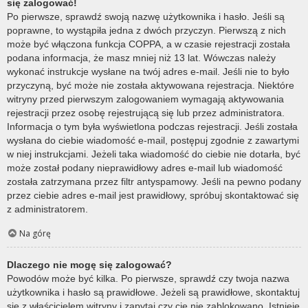
się zalogować!
Po pierwsze, sprawdź swoją nazwę użytkownika i hasło. Jeśli są
poprawne, to wystąpiła jedna z dwóch przyczyn. Pierwszą z nich
może być włączona funkcja COPPA, a w czasie rejestracji została
podana informacja, że masz mniej niż 13 lat. Wówczas należy
wykonać instrukcje wysłane na twój adres e-mail. Jeśli nie to było
przyczyną, być może nie została aktywowana rejestracja. Niektóre
witryny przed pierwszym zalogowaniem wymagają aktywowania
rejestracji przez osobę rejestrującą się lub przez administratora.
Informacja o tym była wyświetlona podczas rejestracji. Jeśli została
wysłana do ciebie wiadomość e-mail, postępuj zgodnie z zawartymi
w niej instrukcjami. Jeżeli taka wiadomość do ciebie nie dotarła, być
może został podany nieprawidłowy adres e-mail lub wiadomość
została zatrzymana przez filtr antyspamowy. Jeśli na pewno podany
przez ciebie adres e-mail jest prawidłowy, spróbuj skontaktować się
z administratorem.
Na górę
Dlaczego nie mogę się zalogować?
Powodów może być kilka. Po pierwsze, sprawdź czy twoja nazwa
użytkownika i hasło są prawidłowe. Jeżeli są prawidłowe, skontaktuj
się z właścicielem witryny i zapytaj czy cię nie zablokowano. Istnieje