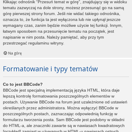
Klikając odnośnik “Przesuń temat w górę”, znajdujący się w widoku
tematu zazwyczaj na dole strony, możesz przesunąć go na samą
górę pierwszej strony forum. Jeśli nie widać takiego odnośnika,
oznacza to, że funkcja ta jest wyłączona lub nie upłynął jeszcze
wymagany czas, zanim będzie możliwe użycie tej funkcji. Innym,
łatwym sposobem na przesunięcie tematu na początek, jest
napisanie w nim posta. Należy pamiętać, aby przy tym
przestrzegać regulaminu witryny.
Na górę
Formatowanie i typy tematów
Co to jest BBCode?
BBCode jest specjalną implementacją języka HTML, która daje
lepszą kontrolę formatowania poszczególnych elementów w
postach. Używanie BBCode na forum jest uzależnione od ustawień
określanych przez administratora. Można wyłączyć BBCode w
poszczególnych postach, zaznaczając odpowiednią funkcję w
formularzu tworzenia posta. Sam BBCode jest podobny w składni
do HTML-a, ale znaczniki zawarte są w nawiasach kwadratowych
[przykład] zamiast w używanych w HTML-u nawiasach ostrych