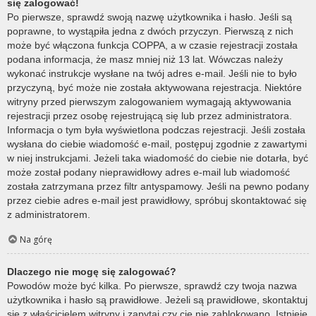
się zalogować!
Po pierwsze, sprawdź swoją nazwę użytkownika i hasło. Jeśli są
poprawne, to wystąpiła jedna z dwóch przyczyn. Pierwszą z nich
może być włączona funkcja COPPA, a w czasie rejestracji została
podana informacja, że masz mniej niż 13 lat. Wówczas należy
wykonać instrukcje wysłane na twój adres e-mail. Jeśli nie to było
przyczyną, być może nie została aktywowana rejestracja. Niektóre
witryny przed pierwszym zalogowaniem wymagają aktywowania
rejestracji przez osobę rejestrującą się lub przez administratora.
Informacja o tym była wyświetlona podczas rejestracji. Jeśli została
wysłana do ciebie wiadomość e-mail, postępuj zgodnie z zawartymi
w niej instrukcjami. Jeżeli taka wiadomość do ciebie nie dotarła, być
może został podany nieprawidłowy adres e-mail lub wiadomość
została zatrzymana przez filtr antyspamowy. Jeśli na pewno podany
przez ciebie adres e-mail jest prawidłowy, spróbuj skontaktować się
z administratorem.
Na górę
Dlaczego nie mogę się zalogować?
Powodów może być kilka. Po pierwsze, sprawdź czy twoja nazwa
użytkownika i hasło są prawidłowe. Jeżeli są prawidłowe, skontaktuj
się z właścicielem witryny i zapytaj czy cię nie zablokowano. Istnieje