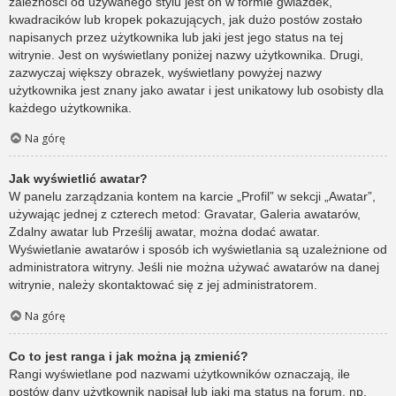
zależności od używanego stylu jest on w formie gwiazdek,
kwadracików lub kropek pokazujących, jak dużo postów zostało
napisanych przez użytkownika lub jaki jest jego status na tej
witrynie. Jest on wyświetlany poniżej nazwy użytkownika. Drugi,
zazwyczaj większy obrazek, wyświetlany powyżej nazwy
użytkownika jest znany jako awatar i jest unikatowy lub osobisty dla
każdego użytkownika.
Na górę
Jak wyświetlić awatar?
W panelu zarządzania kontem na karcie „Profil” w sekcji „Awatar”,
używając jednej z czterech metod: Gravatar, Galeria awatarów,
Zdalny awatar lub Prześlij awatar, można dodać awatar.
Wyświetlanie awatarów i sposób ich wyświetlania są uzależnione od
administratora witryny. Jeśli nie można używać awatarów na danej
witrynie, należy skontaktować się z jej administratorem.
Na górę
Co to jest ranga i jak można ją zmienić?
Rangi wyświetlane pod nazwami użytkowników oznaczają, ile
postów dany użytkownik napisał lub jaki ma status na forum, np.