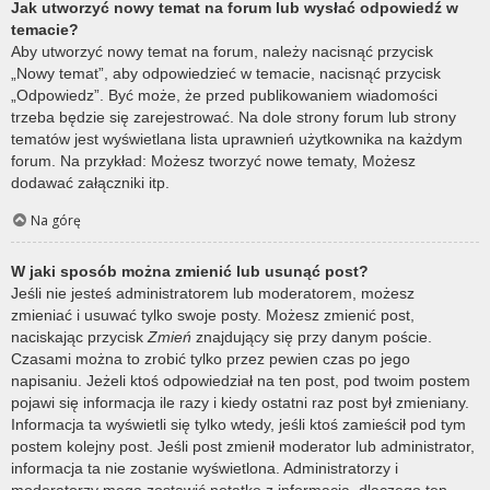
Jak utworzyć nowy temat na forum lub wysłać odpowiedź w
temacie?
Aby utworzyć nowy temat na forum, należy nacisnąć przycisk
„Nowy temat”, aby odpowiedzieć w temacie, nacisnąć przycisk
„Odpowiedz”. Być może, że przed publikowaniem wiadomości
trzeba będzie się zarejestrować. Na dole strony forum lub strony
tematów jest wyświetlana lista uprawnień użytkownika na każdym
forum. Na przykład: Możesz tworzyć nowe tematy, Możesz
dodawać załączniki itp.
Na górę
W jaki sposób można zmienić lub usunąć post?
Jeśli nie jesteś administratorem lub moderatorem, możesz
zmieniać i usuwać tylko swoje posty. Możesz zmienić post,
naciskając przycisk
Zmień
znajdujący się przy danym poście.
Czasami można to zrobić tylko przez pewien czas po jego
napisaniu. Jeżeli ktoś odpowiedział na ten post, pod twoim postem
pojawi się informacja ile razy i kiedy ostatni raz post był zmieniany.
Informacja ta wyświetli się tylko wtedy, jeśli ktoś zamieścił pod tym
postem kolejny post. Jeśli post zmienił moderator lub administrator,
informacja ta nie zostanie wyświetlona. Administratorzy i
moderatorzy mogą zostawić notatkę z informacją, dlaczego ten