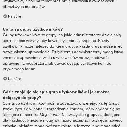
użytkownicy pisali na temat oraz nie publikowali niewłaściwych i
obraźliwych materiałów.
Na górę
Co to są grupy użytkowników?
Grupy użytkowników, to grupy, na jakie administratorzy dzielą całą
społeczność witryny, aby łatwiej było nimi zarządzać. Każdy
użytkownik może należeć do wielu grup, a każda grupa może mieć
swoje własne uprawnienia. Dzięki temu administratorzy mogą łatwo
zmieniać uprawnienia wielu użytkowników naraz, nadawać
uprawnienia moderatora lub dawać dostęp użytkownikom do
prywatnego forum.
Na górę
Gdzie znajduje się spis grup użytkowników i jak można
dołączyć do grupy?
Spis grup użytkowników można zobaczyć, otwierając kartę
Grupy
znajdującą się w panelu zarządzania kontem, który otwiera się po
kliknięciu odnośnika
Moje konto
. Nie wszystkie grupy są dostępne
dla każdego. Niektóre mogą wymagać akceptacji przyjęcia nowego
członka, niektóre mogą być zamknięte, a jeszcze inne mogą mieć