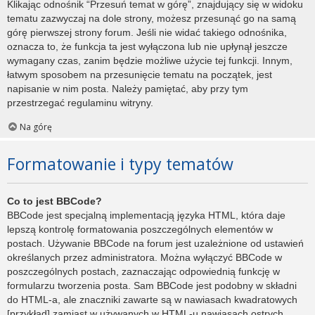
Klikając odnośnik “Przesuń temat w górę”, znajdujący się w widoku
tematu zazwyczaj na dole strony, możesz przesunąć go na samą
górę pierwszej strony forum. Jeśli nie widać takiego odnośnika,
oznacza to, że funkcja ta jest wyłączona lub nie upłynął jeszcze
wymagany czas, zanim będzie możliwe użycie tej funkcji. Innym,
łatwym sposobem na przesunięcie tematu na początek, jest
napisanie w nim posta. Należy pamiętać, aby przy tym
przestrzegać regulaminu witryny.
Na górę
Formatowanie i typy tematów
Co to jest BBCode?
BBCode jest specjalną implementacją języka HTML, która daje
lepszą kontrolę formatowania poszczególnych elementów w
postach. Używanie BBCode na forum jest uzależnione od ustawień
określanych przez administratora. Można wyłączyć BBCode w
poszczególnych postach, zaznaczając odpowiednią funkcję w
formularzu tworzenia posta. Sam BBCode jest podobny w składni
do HTML-a, ale znaczniki zawarte są w nawiasach kwadratowych
[przykład] zamiast w używanych w HTML-u nawiasach ostrych