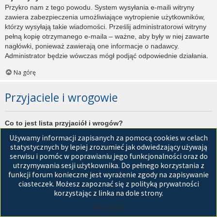
Przykro nam z tego powodu. System wysyłania e-maili witryny
zawiera zabezpieczenia umożliwiające wytropienie użytkowników,
którzy wysyłają takie wiadomości. Prześlij administratorowi witryny
pełną kopię otrzymanego e-maila – ważne, aby były w niej zawarte
nagłówki, ponieważ zawierają one informacje o nadawcy.
Administrator będzie wówczas mógł podjąć odpowiednie działania.
Na górę
Przyjaciele i wrogowie
Co to jest lista przyjaciół i wrogów?
Jest to lista, którą można użyć do organizowania różnych
Używamy informacji zapisanych za pomocą cookies w celach
użytkowników witryny. Użytkownicy dodani do listy przyjaciół będą
statystycznych by lepiej zrozumieć jak odwiedzający używają
wyświetleni na karcie
Przyjaciele
znajdującej się w panelu
serwisu i pomóc w poprawianiu jego funkcjonalności oraz do
zarządzania kontem. Z tego poziomu można szybko sprawdzić ich
utrzymywania sesji użytkownika. Do pełnego korzystania z
status, a także wysłać prywatną wiadomość. Zależnie od
funkcji forum konieczne jest wyrażenie zgody na zapisywanie
używanego stylu witryny, posty tych użytkowników mogą być
ciasteczek. Możesz zapoznać się z polityką prywatności
wyróżniane. Jeśli użytkownik zostanie dodany do listy wrogów,
korzystając z linka na dole strony.
wszystkie posty przez niego napisane domyślnie nie będą
Akceptuję
wyświetlane.