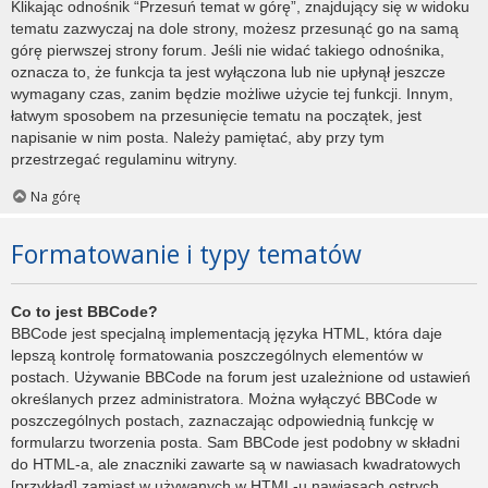
Klikając odnośnik “Przesuń temat w górę”, znajdujący się w widoku
tematu zazwyczaj na dole strony, możesz przesunąć go na samą
górę pierwszej strony forum. Jeśli nie widać takiego odnośnika,
oznacza to, że funkcja ta jest wyłączona lub nie upłynął jeszcze
wymagany czas, zanim będzie możliwe użycie tej funkcji. Innym,
łatwym sposobem na przesunięcie tematu na początek, jest
napisanie w nim posta. Należy pamiętać, aby przy tym
przestrzegać regulaminu witryny.
Na górę
Formatowanie i typy tematów
Co to jest BBCode?
BBCode jest specjalną implementacją języka HTML, która daje
lepszą kontrolę formatowania poszczególnych elementów w
postach. Używanie BBCode na forum jest uzależnione od ustawień
określanych przez administratora. Można wyłączyć BBCode w
poszczególnych postach, zaznaczając odpowiednią funkcję w
formularzu tworzenia posta. Sam BBCode jest podobny w składni
do HTML-a, ale znaczniki zawarte są w nawiasach kwadratowych
[przykład] zamiast w używanych w HTML-u nawiasach ostrych