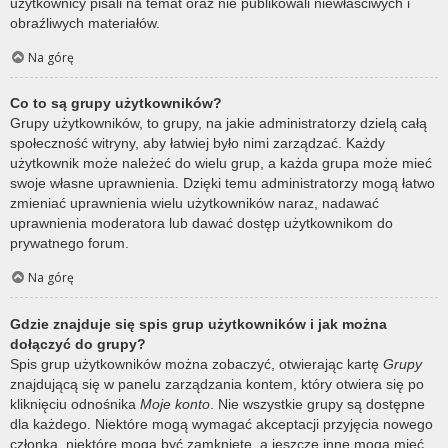
użytkownicy pisali na temat oraz nie publikowali niewłaściwych i
obraźliwych materiałów.
Na górę
Co to są grupy użytkowników?
Grupy użytkowników, to grupy, na jakie administratorzy dzielą całą
społeczność witryny, aby łatwiej było nimi zarządzać. Każdy
użytkownik może należeć do wielu grup, a każda grupa może mieć
swoje własne uprawnienia. Dzięki temu administratorzy mogą łatwo
zmieniać uprawnienia wielu użytkowników naraz, nadawać
uprawnienia moderatora lub dawać dostęp użytkownikom do
prywatnego forum.
Na górę
Gdzie znajduje się spis grup użytkowników i jak można
dołączyć do grupy?
Spis grup użytkowników można zobaczyć, otwierając kartę
Grupy
znajdującą się w panelu zarządzania kontem, który otwiera się po
kliknięciu odnośnika
Moje konto
. Nie wszystkie grupy są dostępne
dla każdego. Niektóre mogą wymagać akceptacji przyjęcia nowego
członka, niektóre mogą być zamknięte, a jeszcze inne mogą mieć