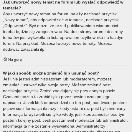
Jak utworzyć nowy temat na forum lub wysłać odpowiedź w
temacie?
Aby utworzyć nowy temat na forum, należy nacisnąć przycisk
„Nowy temat”, aby odpowiedzieć w temacie, nacisnąć przycisk
„Odpowiedz”. Być może, że przed publikowaniem wiadomości
trzeba będzie się zarejestrować. Na dole strony forum lub strony
tematów jest wyświetlana lista uprawnień użytkownika na każdym
forum. Na przykład: Możesz tworzyć nowe tematy, Możesz
dodawać załączniki itp.
Na górę
W jaki sposób można zmienić lub usunąć post?
Jeśli nie jesteś administratorem lub moderatorem, możesz
zmieniać i usuwać tylko swoje posty. Możesz zmienić post,
naciskając przycisk
Zmień
znajdujący się przy danym poście.
Czasami można to zrobić tylko przez pewien czas po jego
napisaniu. Jeżeli ktoś odpowiedział na ten post, pod twoim postem
pojawi się informacja ile razy i kiedy ostatni raz post był zmieniany.
Informacja ta wyświetli się tylko wtedy, jeśli ktoś zamieścił pod tym
postem kolejny post. Jeśli post zmienił moderator lub administrator,
informacja ta nie zostanie wyświetlona. Administratorzy i
moderatorzy mogą zostawić notatkę z informacją, dlaczego ten