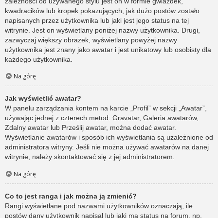
zależności od używanego stylu jest on w formie gwiazdek,
kwadracików lub kropek pokazujących, jak dużo postów zostało
napisanych przez użytkownika lub jaki jest jego status na tej
witrynie. Jest on wyświetlany poniżej nazwy użytkownika. Drugi,
zazwyczaj większy obrazek, wyświetlany powyżej nazwy
użytkownika jest znany jako awatar i jest unikatowy lub osobisty dla
każdego użytkownika.
Na górę
Jak wyświetlić awatar?
W panelu zarządzania kontem na karcie „Profil” w sekcji „Awatar”,
używając jednej z czterech metod: Gravatar, Galeria awatarów,
Zdalny awatar lub Prześlij awatar, można dodać awatar.
Wyświetlanie awatarów i sposób ich wyświetlania są uzależnione od
administratora witryny. Jeśli nie można używać awatarów na danej
witrynie, należy skontaktować się z jej administratorem.
Na górę
Co to jest ranga i jak można ją zmienić?
Rangi wyświetlane pod nazwami użytkowników oznaczają, ile
postów dany użytkownik napisał lub jaki ma status na forum, np.