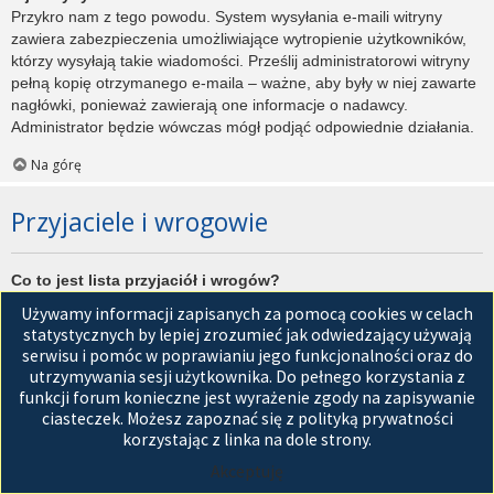
Przykro nam z tego powodu. System wysyłania e-maili witryny
zawiera zabezpieczenia umożliwiające wytropienie użytkowników,
którzy wysyłają takie wiadomości. Prześlij administratorowi witryny
pełną kopię otrzymanego e-maila – ważne, aby były w niej zawarte
nagłówki, ponieważ zawierają one informacje o nadawcy.
Administrator będzie wówczas mógł podjąć odpowiednie działania.
Na górę
Przyjaciele i wrogowie
Co to jest lista przyjaciół i wrogów?
Jest to lista, którą można użyć do organizowania różnych
Używamy informacji zapisanych za pomocą cookies w celach
użytkowników witryny. Użytkownicy dodani do listy przyjaciół będą
statystycznych by lepiej zrozumieć jak odwiedzający używają
wyświetleni na karcie
Przyjaciele
znajdującej się w panelu
serwisu i pomóc w poprawianiu jego funkcjonalności oraz do
zarządzania kontem. Z tego poziomu można szybko sprawdzić ich
utrzymywania sesji użytkownika. Do pełnego korzystania z
status, a także wysłać prywatną wiadomość. Zależnie od
funkcji forum konieczne jest wyrażenie zgody na zapisywanie
używanego stylu witryny, posty tych użytkowników mogą być
ciasteczek. Możesz zapoznać się z polityką prywatności
wyróżniane. Jeśli użytkownik zostanie dodany do listy wrogów,
korzystając z linka na dole strony.
wszystkie posty przez niego napisane domyślnie nie będą
Akceptuję
wyświetlane.