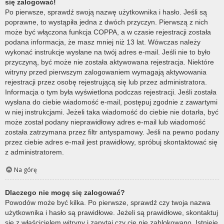
się zalogować!
Po pierwsze, sprawdź swoją nazwę użytkownika i hasło. Jeśli są
poprawne, to wystąpiła jedna z dwóch przyczyn. Pierwszą z nich
może być włączona funkcja COPPA, a w czasie rejestracji została
podana informacja, że masz mniej niż 13 lat. Wówczas należy
wykonać instrukcje wysłane na twój adres e-mail. Jeśli nie to było
przyczyną, być może nie została aktywowana rejestracja. Niektóre
witryny przed pierwszym zalogowaniem wymagają aktywowania
rejestracji przez osobę rejestrującą się lub przez administratora.
Informacja o tym była wyświetlona podczas rejestracji. Jeśli została
wysłana do ciebie wiadomość e-mail, postępuj zgodnie z zawartymi
w niej instrukcjami. Jeżeli taka wiadomość do ciebie nie dotarła, być
może został podany nieprawidłowy adres e-mail lub wiadomość
została zatrzymana przez filtr antyspamowy. Jeśli na pewno podany
przez ciebie adres e-mail jest prawidłowy, spróbuj skontaktować się
z administratorem.
Na górę
Dlaczego nie mogę się zalogować?
Powodów może być kilka. Po pierwsze, sprawdź czy twoja nazwa
użytkownika i hasło są prawidłowe. Jeżeli są prawidłowe, skontaktuj
się z właścicielem witryny i zapytaj czy cię nie zablokowano. Istnieje