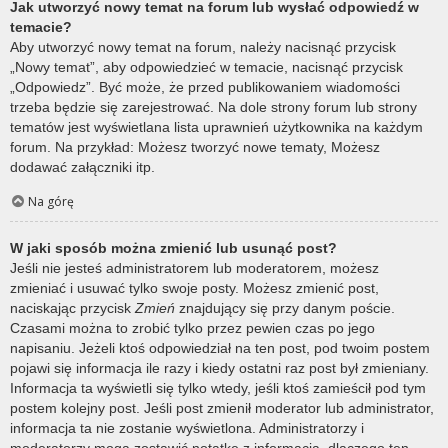
Jak utworzyć nowy temat na forum lub wysłać odpowiedź w
temacie?
Aby utworzyć nowy temat na forum, należy nacisnąć przycisk
„Nowy temat”, aby odpowiedzieć w temacie, nacisnąć przycisk
„Odpowiedz”. Być może, że przed publikowaniem wiadomości
trzeba będzie się zarejestrować. Na dole strony forum lub strony
tematów jest wyświetlana lista uprawnień użytkownika na każdym
forum. Na przykład: Możesz tworzyć nowe tematy, Możesz
dodawać załączniki itp.
Na górę
W jaki sposób można zmienić lub usunąć post?
Jeśli nie jesteś administratorem lub moderatorem, możesz
zmieniać i usuwać tylko swoje posty. Możesz zmienić post,
naciskając przycisk
Zmień
znajdujący się przy danym poście.
Czasami można to zrobić tylko przez pewien czas po jego
napisaniu. Jeżeli ktoś odpowiedział na ten post, pod twoim postem
pojawi się informacja ile razy i kiedy ostatni raz post był zmieniany.
Informacja ta wyświetli się tylko wtedy, jeśli ktoś zamieścił pod tym
postem kolejny post. Jeśli post zmienił moderator lub administrator,
informacja ta nie zostanie wyświetlona. Administratorzy i
moderatorzy mogą zostawić notatkę z informacją, dlaczego ten