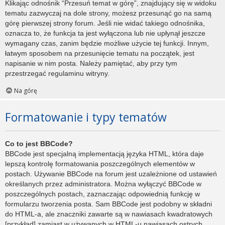
Klikając odnośnik “Przesuń temat w górę”, znajdujący się w widoku
tematu zazwyczaj na dole strony, możesz przesunąć go na samą
górę pierwszej strony forum. Jeśli nie widać takiego odnośnika,
oznacza to, że funkcja ta jest wyłączona lub nie upłynął jeszcze
wymagany czas, zanim będzie możliwe użycie tej funkcji. Innym,
łatwym sposobem na przesunięcie tematu na początek, jest
napisanie w nim posta. Należy pamiętać, aby przy tym
przestrzegać regulaminu witryny.
Na górę
Formatowanie i typy tematów
Co to jest BBCode?
BBCode jest specjalną implementacją języka HTML, która daje
lepszą kontrolę formatowania poszczególnych elementów w
postach. Używanie BBCode na forum jest uzależnione od ustawień
określanych przez administratora. Można wyłączyć BBCode w
poszczególnych postach, zaznaczając odpowiednią funkcję w
formularzu tworzenia posta. Sam BBCode jest podobny w składni
do HTML-a, ale znaczniki zawarte są w nawiasach kwadratowych
[przykład] zamiast w używanych w HTML-u nawiasach ostrych