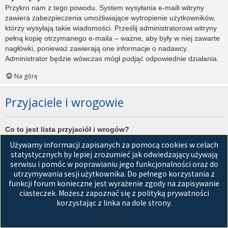
Przykro nam z tego powodu. System wysyłania e-maili witryny
zawiera zabezpieczenia umożliwiające wytropienie użytkowników,
którzy wysyłają takie wiadomości. Prześlij administratorowi witryny
pełną kopię otrzymanego e-maila – ważne, aby były w niej zawarte
nagłówki, ponieważ zawierają one informacje o nadawcy.
Administrator będzie wówczas mógł podjąć odpowiednie działania.
Na górę
Przyjaciele i wrogowie
Co to jest lista przyjaciół i wrogów?
Jest to lista, którą można użyć do organizowania różnych
Używamy informacji zapisanych za pomocą cookies w celach
użytkowników witryny. Użytkownicy dodani do listy przyjaciół będą
statystycznych by lepiej zrozumieć jak odwiedzający używają
wyświetleni na karcie
Przyjaciele
znajdującej się w panelu
serwisu i pomóc w poprawianiu jego funkcjonalności oraz do
zarządzania kontem. Z tego poziomu można szybko sprawdzić ich
utrzymywania sesji użytkownika. Do pełnego korzystania z
status, a także wysłać prywatną wiadomość. Zależnie od
funkcji forum konieczne jest wyrażenie zgody na zapisywanie
używanego stylu witryny, posty tych użytkowników mogą być
ciasteczek. Możesz zapoznać się z polityką prywatności
wyróżniane. Jeśli użytkownik zostanie dodany do listy wrogów,
korzystając z linka na dole strony.
wszystkie posty przez niego napisane domyślnie nie będą
Akceptuję
wyświetlane.