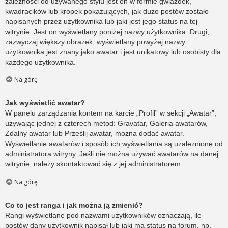
zależności od używanego stylu jest on w formie gwiazdek,
kwadracików lub kropek pokazujących, jak dużo postów zostało
napisanych przez użytkownika lub jaki jest jego status na tej
witrynie. Jest on wyświetlany poniżej nazwy użytkownika. Drugi,
zazwyczaj większy obrazek, wyświetlany powyżej nazwy
użytkownika jest znany jako awatar i jest unikatowy lub osobisty dla
każdego użytkownika.
Na górę
Jak wyświetlić awatar?
W panelu zarządzania kontem na karcie „Profil” w sekcji „Awatar”,
używając jednej z czterech metod: Gravatar, Galeria awatarów,
Zdalny awatar lub Prześlij awatar, można dodać awatar.
Wyświetlanie awatarów i sposób ich wyświetlania są uzależnione od
administratora witryny. Jeśli nie można używać awatarów na danej
witrynie, należy skontaktować się z jej administratorem.
Na górę
Co to jest ranga i jak można ją zmienić?
Rangi wyświetlane pod nazwami użytkowników oznaczają, ile
postów dany użytkownik napisał lub jaki ma status na forum, np.