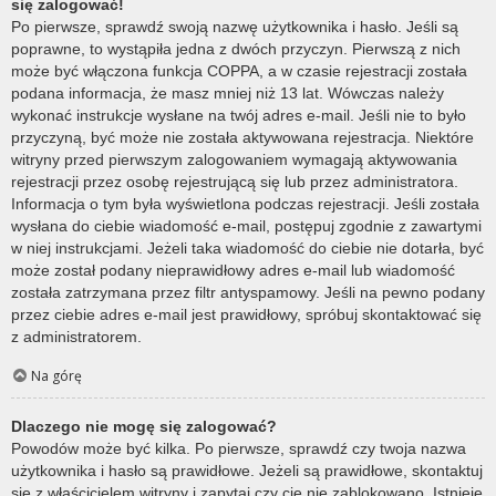
się zalogować!
Po pierwsze, sprawdź swoją nazwę użytkownika i hasło. Jeśli są
poprawne, to wystąpiła jedna z dwóch przyczyn. Pierwszą z nich
może być włączona funkcja COPPA, a w czasie rejestracji została
podana informacja, że masz mniej niż 13 lat. Wówczas należy
wykonać instrukcje wysłane na twój adres e-mail. Jeśli nie to było
przyczyną, być może nie została aktywowana rejestracja. Niektóre
witryny przed pierwszym zalogowaniem wymagają aktywowania
rejestracji przez osobę rejestrującą się lub przez administratora.
Informacja o tym była wyświetlona podczas rejestracji. Jeśli została
wysłana do ciebie wiadomość e-mail, postępuj zgodnie z zawartymi
w niej instrukcjami. Jeżeli taka wiadomość do ciebie nie dotarła, być
może został podany nieprawidłowy adres e-mail lub wiadomość
została zatrzymana przez filtr antyspamowy. Jeśli na pewno podany
przez ciebie adres e-mail jest prawidłowy, spróbuj skontaktować się
z administratorem.
Na górę
Dlaczego nie mogę się zalogować?
Powodów może być kilka. Po pierwsze, sprawdź czy twoja nazwa
użytkownika i hasło są prawidłowe. Jeżeli są prawidłowe, skontaktuj
się z właścicielem witryny i zapytaj czy cię nie zablokowano. Istnieje