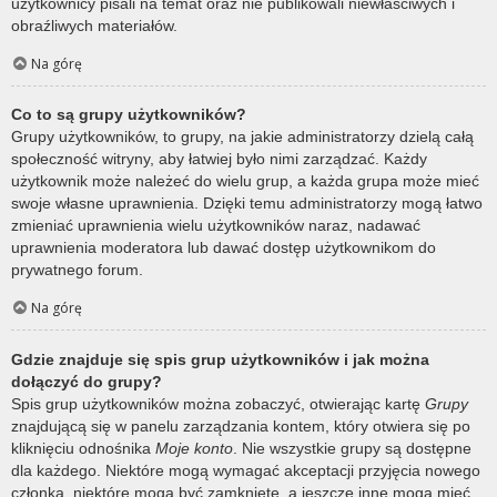
użytkownicy pisali na temat oraz nie publikowali niewłaściwych i
obraźliwych materiałów.
Na górę
Co to są grupy użytkowników?
Grupy użytkowników, to grupy, na jakie administratorzy dzielą całą
społeczność witryny, aby łatwiej było nimi zarządzać. Każdy
użytkownik może należeć do wielu grup, a każda grupa może mieć
swoje własne uprawnienia. Dzięki temu administratorzy mogą łatwo
zmieniać uprawnienia wielu użytkowników naraz, nadawać
uprawnienia moderatora lub dawać dostęp użytkownikom do
prywatnego forum.
Na górę
Gdzie znajduje się spis grup użytkowników i jak można
dołączyć do grupy?
Spis grup użytkowników można zobaczyć, otwierając kartę
Grupy
znajdującą się w panelu zarządzania kontem, który otwiera się po
kliknięciu odnośnika
Moje konto
. Nie wszystkie grupy są dostępne
dla każdego. Niektóre mogą wymagać akceptacji przyjęcia nowego
członka, niektóre mogą być zamknięte, a jeszcze inne mogą mieć