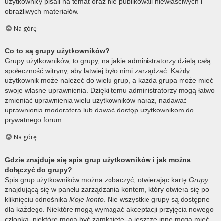
użytkownicy pisali na temat oraz nie publikowali niewłaściwych i
obraźliwych materiałów.
Na górę
Co to są grupy użytkowników?
Grupy użytkowników, to grupy, na jakie administratorzy dzielą całą
społeczność witryny, aby łatwiej było nimi zarządzać. Każdy
użytkownik może należeć do wielu grup, a każda grupa może mieć
swoje własne uprawnienia. Dzięki temu administratorzy mogą łatwo
zmieniać uprawnienia wielu użytkowników naraz, nadawać
uprawnienia moderatora lub dawać dostęp użytkownikom do
prywatnego forum.
Na górę
Gdzie znajduje się spis grup użytkowników i jak można
dołączyć do grupy?
Spis grup użytkowników można zobaczyć, otwierając kartę
Grupy
znajdującą się w panelu zarządzania kontem, który otwiera się po
kliknięciu odnośnika
Moje konto
. Nie wszystkie grupy są dostępne
dla każdego. Niektóre mogą wymagać akceptacji przyjęcia nowego
członka, niektóre mogą być zamknięte, a jeszcze inne mogą mieć