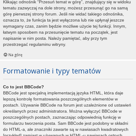
Klikając odnośnik “Przesuń temat w górę”, znajdujący się w widoku
tematu zazwyczaj na dole strony, możesz przesunąć go na samą
górę pierwszej strony forum. Jeśli nie widać takiego odnośnika,
oznacza to, że funkcja ta jest wyłączona lub nie upłynął jeszcze
wymagany czas, zanim będzie możliwe użycie tej funkcji. Innym,
łatwym sposobem na przesunięcie tematu na początek, jest
napisanie w nim posta. Należy pamiętać, aby przy tym
przestrzegać regulaminu witryny.
Na górę
Formatowanie i typy tematów
Co to jest BBCode?
BBCode jest specjalną implementacją języka HTML, która daje
lepszą kontrolę formatowania poszczególnych elementów w
postach. Używanie BBCode na forum jest uzależnione od ustawień
określanych przez administratora. Można wyłączyć BBCode w
poszczególnych postach, zaznaczając odpowiednią funkcję w
formularzu tworzenia posta. Sam BBCode jest podobny w składni
do HTML-a, ale znaczniki zawarte są w nawiasach kwadratowych
[przykład] zamiast w używanych w HTML-u nawiasach ostrych