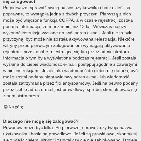
się zalogować!
Po pierwsze, sprawdź swoją nazwę użytkownika i hasło. Jeśli są
poprawne, to wystąpiła jedna z dwóch przyczyn. Pierwszą z nich
może być włączona funkcja COPPA, a w czasie rejestracji została
podana informacja, że masz mniej niż 13 lat. Wówczas należy
wykonać instrukcje wysłane na twój adres e-mail. Jeśli nie to było
przyczyną, być może nie została aktywowana rejestracja. Niektóre
witryny przed pierwszym zalogowaniem wymagają aktywowania
rejestracji przez osobę rejestrującą się lub przez administratora.
Informacja o tym była wyświetlona podczas rejestracji. Jeśli została
wysłana do ciebie wiadomość e-mail, postępuj zgodnie z zawartymi
w niej instrukcjami. Jeżeli taka wiadomość do ciebie nie dotarła, być
może został podany nieprawidłowy adres e-mail lub wiadomość
została zatrzymana przez filtr antyspamowy. Jeśli na pewno podany
przez ciebie adres e-mail jest prawidłowy, spróbuj skontaktować się
z administratorem.
Na górę
Dlaczego nie mogę się zalogować?
Powodów może być kilka. Po pierwsze, sprawdź czy twoja nazwa
użytkownika i hasło są prawidłowe. Jeżeli są prawidłowe, skontaktuj
się z właścicielem witryny i zapytaj czy cię nie zablokowano. Istnieje