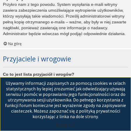
Przykro nam z tego powodu. System wysyłania e-maili witryny
zawiera zabezpieczenia umożliwiające wytropienie użytkowników,
którzy wysyłają takie wiadomości. Prześlij administratorowi witryny
pełną kopię otrzymanego e-maila – ważne, aby były w niej zawarte
nagłówki, ponieważ zawierają one informacje o nadawcy.
Administrator będzie wówczas mógł podjąć odpowiednie działania.
Na górę
Przyjaciele i wrogowie
Co to jest lista przyjaciół i wrogów?
Jest to lista, którą można użyć do organizowania różnych
Używamy informacji zapisanych za pomocą cookies w celach
użytkowników witryny. Użytkownicy dodani do listy przyjaciół będą
statystycznych by lepiej zrozumieć jak odwiedzający używają
wyświetleni na karcie
Przyjaciele
znajdującej się w panelu
serwisu i pomóc w poprawianiu jego funkcjonalności oraz do
zarządzania kontem. Z tego poziomu można szybko sprawdzić ich
utrzymywania sesji użytkownika. Do pełnego korzystania z
status, a także wysłać prywatną wiadomość. Zależnie od
funkcji forum konieczne jest wyrażenie zgody na zapisywanie
używanego stylu witryny, posty tych użytkowników mogą być
ciasteczek. Możesz zapoznać się z polityką prywatności
wyróżniane. Jeśli użytkownik zostanie dodany do listy wrogów,
korzystając z linka na dole strony.
wszystkie posty przez niego napisane domyślnie nie będą
Akceptuję
wyświetlane.