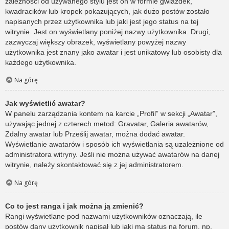
zależności od używanego stylu jest on w formie gwiazdek,
kwadracików lub kropek pokazujących, jak dużo postów zostało
napisanych przez użytkownika lub jaki jest jego status na tej
witrynie. Jest on wyświetlany poniżej nazwy użytkownika. Drugi,
zazwyczaj większy obrazek, wyświetlany powyżej nazwy
użytkownika jest znany jako awatar i jest unikatowy lub osobisty dla
każdego użytkownika.
Na górę
Jak wyświetlić awatar?
W panelu zarządzania kontem na karcie „Profil” w sekcji „Awatar”,
używając jednej z czterech metod: Gravatar, Galeria awatarów,
Zdalny awatar lub Prześlij awatar, można dodać awatar.
Wyświetlanie awatarów i sposób ich wyświetlania są uzależnione od
administratora witryny. Jeśli nie można używać awatarów na danej
witrynie, należy skontaktować się z jej administratorem.
Na górę
Co to jest ranga i jak można ją zmienić?
Rangi wyświetlane pod nazwami użytkowników oznaczają, ile
postów dany użytkownik napisał lub jaki ma status na forum, np.