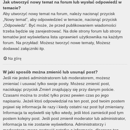
Jak utworzyć nowy temat na forum lub wysłać odpowiedź w
temacie?
Aby utworzyć nowy temat na forum, należy nacisnąć przycisk
„Nowy temat”, aby odpowiedzieć w temacie, nacisnąć przycisk
„Odpowiedz”. Być może, że przed publikowaniem wiadomości
trzeba będzie się zarejestrować. Na dole strony forum lub strony
tematów jest wyświetlana lista uprawnień użytkownika na każdym
forum. Na przykład: Możesz tworzyć nowe tematy, Możesz
dodawać załączniki itp.
Na górę
W jaki sposób można zmienić lub usunąć post?
Jeśli nie jesteś administratorem lub moderatorem, możesz
zmieniać i usuwać tylko swoje posty. Możesz zmienić post,
naciskając przycisk
Zmień
znajdujący się przy danym poście.
Czasami można to zrobić tylko przez pewien czas po jego
napisaniu. Jeżeli ktoś odpowiedział na ten post, pod twoim postem
pojawi się informacja ile razy i kiedy ostatni raz post był zmieniany.
Informacja ta wyświetli się tylko wtedy, jeśli ktoś zamieścił pod tym
postem kolejny post. Jeśli post zmienił moderator lub administrator,
informacja ta nie zostanie wyświetlona. Administratorzy i
moderatorzy mogą zostawić notatkę z informacją, dlaczego ten