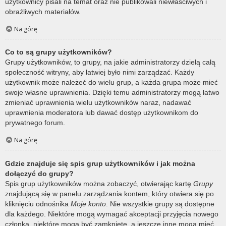
użytkownicy pisali na temat oraz nie publikowali niewłaściwych i
obraźliwych materiałów.
Na górę
Co to są grupy użytkowników?
Grupy użytkowników, to grupy, na jakie administratorzy dzielą całą
społeczność witryny, aby łatwiej było nimi zarządzać. Każdy
użytkownik może należeć do wielu grup, a każda grupa może mieć
swoje własne uprawnienia. Dzięki temu administratorzy mogą łatwo
zmieniać uprawnienia wielu użytkowników naraz, nadawać
uprawnienia moderatora lub dawać dostęp użytkownikom do
prywatnego forum.
Na górę
Gdzie znajduje się spis grup użytkowników i jak można
dołączyć do grupy?
Spis grup użytkowników można zobaczyć, otwierając kartę
Grupy
znajdującą się w panelu zarządzania kontem, który otwiera się po
kliknięciu odnośnika
Moje konto
. Nie wszystkie grupy są dostępne
dla każdego. Niektóre mogą wymagać akceptacji przyjęcia nowego
członka, niektóre mogą być zamknięte, a jeszcze inne mogą mieć