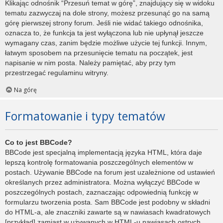
Klikając odnośnik “Przesuń temat w górę”, znajdujący się w widoku
tematu zazwyczaj na dole strony, możesz przesunąć go na samą
górę pierwszej strony forum. Jeśli nie widać takiego odnośnika,
oznacza to, że funkcja ta jest wyłączona lub nie upłynął jeszcze
wymagany czas, zanim będzie możliwe użycie tej funkcji. Innym,
łatwym sposobem na przesunięcie tematu na początek, jest
napisanie w nim posta. Należy pamiętać, aby przy tym
przestrzegać regulaminu witryny.
Na górę
Formatowanie i typy tematów
Co to jest BBCode?
BBCode jest specjalną implementacją języka HTML, która daje
lepszą kontrolę formatowania poszczególnych elementów w
postach. Używanie BBCode na forum jest uzależnione od ustawień
określanych przez administratora. Można wyłączyć BBCode w
poszczególnych postach, zaznaczając odpowiednią funkcję w
formularzu tworzenia posta. Sam BBCode jest podobny w składni
do HTML-a, ale znaczniki zawarte są w nawiasach kwadratowych
[przykład] zamiast w używanych w HTML-u nawiasach ostrych