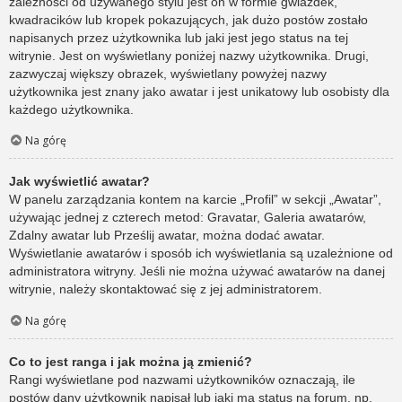
zależności od używanego stylu jest on w formie gwiazdek,
kwadracików lub kropek pokazujących, jak dużo postów zostało
napisanych przez użytkownika lub jaki jest jego status na tej
witrynie. Jest on wyświetlany poniżej nazwy użytkownika. Drugi,
zazwyczaj większy obrazek, wyświetlany powyżej nazwy
użytkownika jest znany jako awatar i jest unikatowy lub osobisty dla
każdego użytkownika.
Na górę
Jak wyświetlić awatar?
W panelu zarządzania kontem na karcie „Profil” w sekcji „Awatar”,
używając jednej z czterech metod: Gravatar, Galeria awatarów,
Zdalny awatar lub Prześlij awatar, można dodać awatar.
Wyświetlanie awatarów i sposób ich wyświetlania są uzależnione od
administratora witryny. Jeśli nie można używać awatarów na danej
witrynie, należy skontaktować się z jej administratorem.
Na górę
Co to jest ranga i jak można ją zmienić?
Rangi wyświetlane pod nazwami użytkowników oznaczają, ile
postów dany użytkownik napisał lub jaki ma status na forum, np.