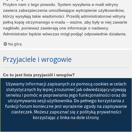
Przykro nam z tego powodu. System wysyłania e-maili witryny
zawiera zabezpieczenia umożliwiające wytropienie użytkowników,
którzy wysyłają takie wiadomości. Prześlij administratorowi witryny
pełną kopię otrzymanego e-maila – ważne, aby były w niej zawarte
nagłówki, ponieważ zawierają one informacje o nadawcy.
Administrator będzie wówczas mógł podjąć odpowiednie działania.
Na górę
Przyjaciele i wrogowie
Co to jest lista przyjaciół i wrogów?
Jest to lista, którą można użyć do organizowania różnych
Używamy informacji zapisanych za pomocą cookies w celach
użytkowników witryny. Użytkownicy dodani do listy przyjaciół będą
statystycznych by lepiej zrozumieć jak odwiedzający używają
wyświetleni na karcie
Przyjaciele
znajdującej się w panelu
serwisu i pomóc w poprawianiu jego funkcjonalności oraz do
zarządzania kontem. Z tego poziomu można szybko sprawdzić ich
utrzymywania sesji użytkownika. Do pełnego korzystania z
status, a także wysłać prywatną wiadomość. Zależnie od
funkcji forum konieczne jest wyrażenie zgody na zapisywanie
używanego stylu witryny, posty tych użytkowników mogą być
ciasteczek. Możesz zapoznać się z polityką prywatności
wyróżniane. Jeśli użytkownik zostanie dodany do listy wrogów,
korzystając z linka na dole strony.
wszystkie posty przez niego napisane domyślnie nie będą
Akceptuję
wyświetlane.