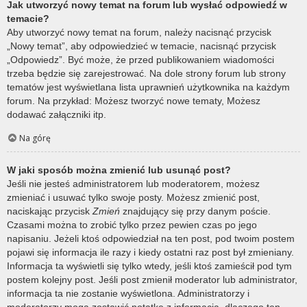
Jak utworzyć nowy temat na forum lub wysłać odpowiedź w
temacie?
Aby utworzyć nowy temat na forum, należy nacisnąć przycisk
„Nowy temat”, aby odpowiedzieć w temacie, nacisnąć przycisk
„Odpowiedz”. Być może, że przed publikowaniem wiadomości
trzeba będzie się zarejestrować. Na dole strony forum lub strony
tematów jest wyświetlana lista uprawnień użytkownika na każdym
forum. Na przykład: Możesz tworzyć nowe tematy, Możesz
dodawać załączniki itp.
Na górę
W jaki sposób można zmienić lub usunąć post?
Jeśli nie jesteś administratorem lub moderatorem, możesz
zmieniać i usuwać tylko swoje posty. Możesz zmienić post,
naciskając przycisk
Zmień
znajdujący się przy danym poście.
Czasami można to zrobić tylko przez pewien czas po jego
napisaniu. Jeżeli ktoś odpowiedział na ten post, pod twoim postem
pojawi się informacja ile razy i kiedy ostatni raz post był zmieniany.
Informacja ta wyświetli się tylko wtedy, jeśli ktoś zamieścił pod tym
postem kolejny post. Jeśli post zmienił moderator lub administrator,
informacja ta nie zostanie wyświetlona. Administratorzy i
moderatorzy mogą zostawić notatkę z informacją, dlaczego ten