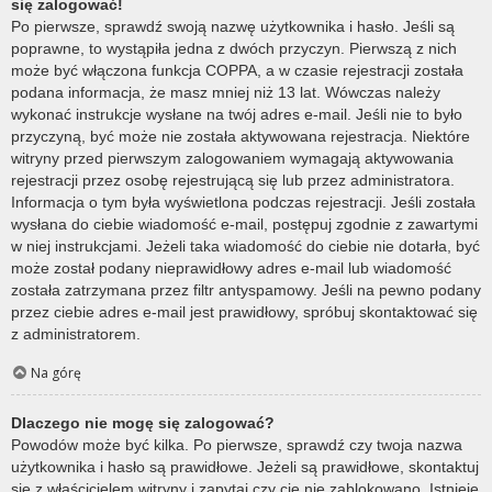
się zalogować!
Po pierwsze, sprawdź swoją nazwę użytkownika i hasło. Jeśli są
poprawne, to wystąpiła jedna z dwóch przyczyn. Pierwszą z nich
może być włączona funkcja COPPA, a w czasie rejestracji została
podana informacja, że masz mniej niż 13 lat. Wówczas należy
wykonać instrukcje wysłane na twój adres e-mail. Jeśli nie to było
przyczyną, być może nie została aktywowana rejestracja. Niektóre
witryny przed pierwszym zalogowaniem wymagają aktywowania
rejestracji przez osobę rejestrującą się lub przez administratora.
Informacja o tym była wyświetlona podczas rejestracji. Jeśli została
wysłana do ciebie wiadomość e-mail, postępuj zgodnie z zawartymi
w niej instrukcjami. Jeżeli taka wiadomość do ciebie nie dotarła, być
może został podany nieprawidłowy adres e-mail lub wiadomość
została zatrzymana przez filtr antyspamowy. Jeśli na pewno podany
przez ciebie adres e-mail jest prawidłowy, spróbuj skontaktować się
z administratorem.
Na górę
Dlaczego nie mogę się zalogować?
Powodów może być kilka. Po pierwsze, sprawdź czy twoja nazwa
użytkownika i hasło są prawidłowe. Jeżeli są prawidłowe, skontaktuj
się z właścicielem witryny i zapytaj czy cię nie zablokowano. Istnieje