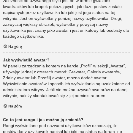
zależności od używanego stylu jest on w formie gwiazdek,
kwadracików lub kropek pokazujących, jak dużo postów zostało
napisanych przez użytkownika lub jaki jest jego status na tej
witrynie. Jest on wyświetlany poniżej nazwy użytkownika. Drugi,
zazwyczaj większy obrazek, wyświetlany powyżej nazwy
użytkownika jest znany jako awatar i jest unikatowy lub osobisty dla
każdego użytkownika.
Na górę
Jak wyświetlić awatar?
W panelu zarządzania kontem na karcie „Profil” w sekcji „Awatar”,
używając jednej z czterech metod: Gravatar, Galeria awatarów,
Zdalny awatar lub Prześlij awatar, można dodać awatar.
Wyświetlanie awatarów i sposób ich wyświetlania są uzależnione od
administratora witryny. Jeśli nie można używać awatarów na danej
witrynie, należy skontaktować się z jej administratorem.
Na górę
Co to jest ranga i jak można ją zmienić?
Rangi wyświetlane pod nazwami użytkowników oznaczają, ile
postów dany użytkownik napisał lub jaki ma status na forum, np.