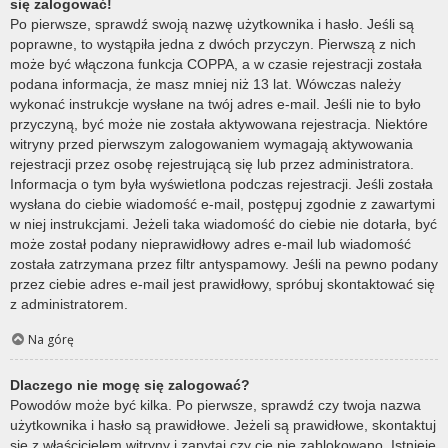
się zalogować!
Po pierwsze, sprawdź swoją nazwę użytkownika i hasło. Jeśli są
poprawne, to wystąpiła jedna z dwóch przyczyn. Pierwszą z nich
może być włączona funkcja COPPA, a w czasie rejestracji została
podana informacja, że masz mniej niż 13 lat. Wówczas należy
wykonać instrukcje wysłane na twój adres e-mail. Jeśli nie to było
przyczyną, być może nie została aktywowana rejestracja. Niektóre
witryny przed pierwszym zalogowaniem wymagają aktywowania
rejestracji przez osobę rejestrującą się lub przez administratora.
Informacja o tym była wyświetlona podczas rejestracji. Jeśli została
wysłana do ciebie wiadomość e-mail, postępuj zgodnie z zawartymi
w niej instrukcjami. Jeżeli taka wiadomość do ciebie nie dotarła, być
może został podany nieprawidłowy adres e-mail lub wiadomość
została zatrzymana przez filtr antyspamowy. Jeśli na pewno podany
przez ciebie adres e-mail jest prawidłowy, spróbuj skontaktować się
z administratorem.
Na górę
Dlaczego nie mogę się zalogować?
Powodów może być kilka. Po pierwsze, sprawdź czy twoja nazwa
użytkownika i hasło są prawidłowe. Jeżeli są prawidłowe, skontaktuj
się z właścicielem witryny i zapytaj czy cię nie zablokowano. Istnieje