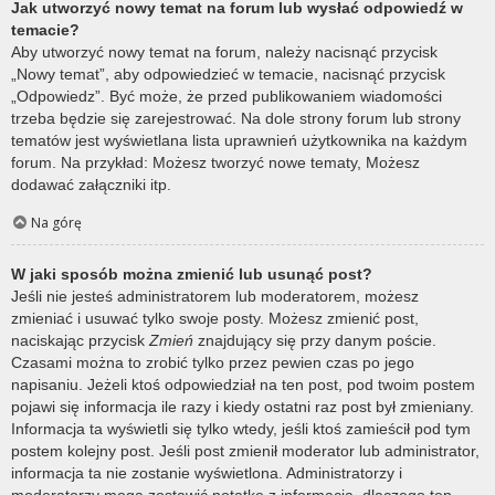
Jak utworzyć nowy temat na forum lub wysłać odpowiedź w
temacie?
Aby utworzyć nowy temat na forum, należy nacisnąć przycisk
„Nowy temat”, aby odpowiedzieć w temacie, nacisnąć przycisk
„Odpowiedz”. Być może, że przed publikowaniem wiadomości
trzeba będzie się zarejestrować. Na dole strony forum lub strony
tematów jest wyświetlana lista uprawnień użytkownika na każdym
forum. Na przykład: Możesz tworzyć nowe tematy, Możesz
dodawać załączniki itp.
Na górę
W jaki sposób można zmienić lub usunąć post?
Jeśli nie jesteś administratorem lub moderatorem, możesz
zmieniać i usuwać tylko swoje posty. Możesz zmienić post,
naciskając przycisk
Zmień
znajdujący się przy danym poście.
Czasami można to zrobić tylko przez pewien czas po jego
napisaniu. Jeżeli ktoś odpowiedział na ten post, pod twoim postem
pojawi się informacja ile razy i kiedy ostatni raz post był zmieniany.
Informacja ta wyświetli się tylko wtedy, jeśli ktoś zamieścił pod tym
postem kolejny post. Jeśli post zmienił moderator lub administrator,
informacja ta nie zostanie wyświetlona. Administratorzy i
moderatorzy mogą zostawić notatkę z informacją, dlaczego ten