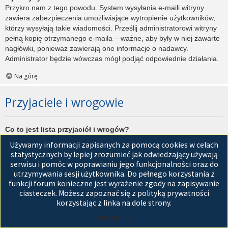
Przykro nam z tego powodu. System wysyłania e-maili witryny
zawiera zabezpieczenia umożliwiające wytropienie użytkowników,
którzy wysyłają takie wiadomości. Prześlij administratorowi witryny
pełną kopię otrzymanego e-maila – ważne, aby były w niej zawarte
nagłówki, ponieważ zawierają one informacje o nadawcy.
Administrator będzie wówczas mógł podjąć odpowiednie działania.
Na górę
Przyjaciele i wrogowie
Co to jest lista przyjaciół i wrogów?
Jest to lista, którą można użyć do organizowania różnych
Używamy informacji zapisanych za pomocą cookies w celach
użytkowników witryny. Użytkownicy dodani do listy przyjaciół będą
statystycznych by lepiej zrozumieć jak odwiedzający używają
wyświetleni na karcie
Przyjaciele
znajdującej się w panelu
serwisu i pomóc w poprawianiu jego funkcjonalności oraz do
zarządzania kontem. Z tego poziomu można szybko sprawdzić ich
utrzymywania sesji użytkownika. Do pełnego korzystania z
status, a także wysłać prywatną wiadomość. Zależnie od
funkcji forum konieczne jest wyrażenie zgody na zapisywanie
używanego stylu witryny, posty tych użytkowników mogą być
ciasteczek. Możesz zapoznać się z polityką prywatności
wyróżniane. Jeśli użytkownik zostanie dodany do listy wrogów,
korzystając z linka na dole strony.
wszystkie posty przez niego napisane domyślnie nie będą
Akceptuję
wyświetlane.