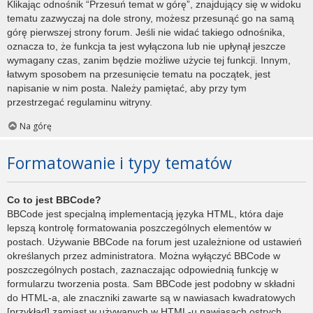
Klikając odnośnik “Przesuń temat w górę”, znajdujący się w widoku
tematu zazwyczaj na dole strony, możesz przesunąć go na samą
górę pierwszej strony forum. Jeśli nie widać takiego odnośnika,
oznacza to, że funkcja ta jest wyłączona lub nie upłynął jeszcze
wymagany czas, zanim będzie możliwe użycie tej funkcji. Innym,
łatwym sposobem na przesunięcie tematu na początek, jest
napisanie w nim posta. Należy pamiętać, aby przy tym
przestrzegać regulaminu witryny.
Na górę
Formatowanie i typy tematów
Co to jest BBCode?
BBCode jest specjalną implementacją języka HTML, która daje
lepszą kontrolę formatowania poszczególnych elementów w
postach. Używanie BBCode na forum jest uzależnione od ustawień
określanych przez administratora. Można wyłączyć BBCode w
poszczególnych postach, zaznaczając odpowiednią funkcję w
formularzu tworzenia posta. Sam BBCode jest podobny w składni
do HTML-a, ale znaczniki zawarte są w nawiasach kwadratowych
[przykład] zamiast w używanych w HTML-u nawiasach ostrych