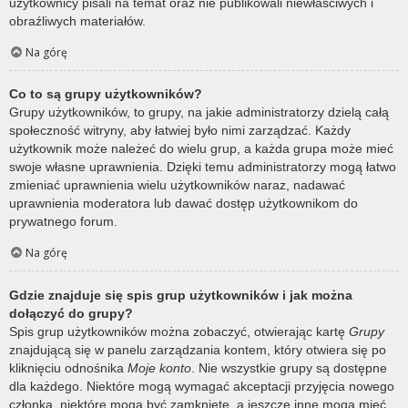
użytkownicy pisali na temat oraz nie publikowali niewłaściwych i
obraźliwych materiałów.
Na górę
Co to są grupy użytkowników?
Grupy użytkowników, to grupy, na jakie administratorzy dzielą całą
społeczność witryny, aby łatwiej było nimi zarządzać. Każdy
użytkownik może należeć do wielu grup, a każda grupa może mieć
swoje własne uprawnienia. Dzięki temu administratorzy mogą łatwo
zmieniać uprawnienia wielu użytkowników naraz, nadawać
uprawnienia moderatora lub dawać dostęp użytkownikom do
prywatnego forum.
Na górę
Gdzie znajduje się spis grup użytkowników i jak można
dołączyć do grupy?
Spis grup użytkowników można zobaczyć, otwierając kartę
Grupy
znajdującą się w panelu zarządzania kontem, który otwiera się po
kliknięciu odnośnika
Moje konto
. Nie wszystkie grupy są dostępne
dla każdego. Niektóre mogą wymagać akceptacji przyjęcia nowego
członka, niektóre mogą być zamknięte, a jeszcze inne mogą mieć