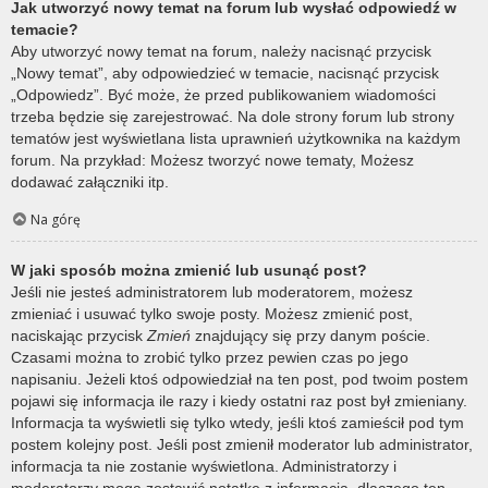
Jak utworzyć nowy temat na forum lub wysłać odpowiedź w
temacie?
Aby utworzyć nowy temat na forum, należy nacisnąć przycisk
„Nowy temat”, aby odpowiedzieć w temacie, nacisnąć przycisk
„Odpowiedz”. Być może, że przed publikowaniem wiadomości
trzeba będzie się zarejestrować. Na dole strony forum lub strony
tematów jest wyświetlana lista uprawnień użytkownika na każdym
forum. Na przykład: Możesz tworzyć nowe tematy, Możesz
dodawać załączniki itp.
Na górę
W jaki sposób można zmienić lub usunąć post?
Jeśli nie jesteś administratorem lub moderatorem, możesz
zmieniać i usuwać tylko swoje posty. Możesz zmienić post,
naciskając przycisk
Zmień
znajdujący się przy danym poście.
Czasami można to zrobić tylko przez pewien czas po jego
napisaniu. Jeżeli ktoś odpowiedział na ten post, pod twoim postem
pojawi się informacja ile razy i kiedy ostatni raz post był zmieniany.
Informacja ta wyświetli się tylko wtedy, jeśli ktoś zamieścił pod tym
postem kolejny post. Jeśli post zmienił moderator lub administrator,
informacja ta nie zostanie wyświetlona. Administratorzy i
moderatorzy mogą zostawić notatkę z informacją, dlaczego ten