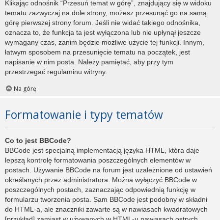
Klikając odnośnik “Przesuń temat w górę”, znajdujący się w widoku
tematu zazwyczaj na dole strony, możesz przesunąć go na samą
górę pierwszej strony forum. Jeśli nie widać takiego odnośnika,
oznacza to, że funkcja ta jest wyłączona lub nie upłynął jeszcze
wymagany czas, zanim będzie możliwe użycie tej funkcji. Innym,
łatwym sposobem na przesunięcie tematu na początek, jest
napisanie w nim posta. Należy pamiętać, aby przy tym
przestrzegać regulaminu witryny.
Na górę
Formatowanie i typy tematów
Co to jest BBCode?
BBCode jest specjalną implementacją języka HTML, która daje
lepszą kontrolę formatowania poszczególnych elementów w
postach. Używanie BBCode na forum jest uzależnione od ustawień
określanych przez administratora. Można wyłączyć BBCode w
poszczególnych postach, zaznaczając odpowiednią funkcję w
formularzu tworzenia posta. Sam BBCode jest podobny w składni
do HTML-a, ale znaczniki zawarte są w nawiasach kwadratowych
[przykład] zamiast w używanych w HTML-u nawiasach ostrych