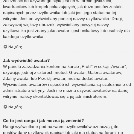
zależności od używanego stylu jest on w formie gwiazdek,
kwadracików lub kropek pokazujących, jak dużo postów zostało
napisanych przez użytkownika lub jaki jest jego status na tej
witrynie. Jest on wyświetlany poniżej nazwy użytkownika. Drugi,
zazwyczaj większy obrazek, wyświetlany powyżej nazwy
użytkownika jest znany jako awatar i jest unikatowy lub osobisty dla
każdego użytkownika.
Na górę
Jak wyświetlić awatar?
W panelu zarządzania kontem na karcie „Profil” w sekcji „Awatar”,
używając jednej z czterech metod: Gravatar, Galeria awatarów,
Zdalny awatar lub Prześlij awatar, można dodać awatar.
Wyświetlanie awatarów i sposób ich wyświetlania są uzależnione od
administratora witryny. Jeśli nie można używać awatarów na danej
witrynie, należy skontaktować się z jej administratorem.
Na górę
Co to jest ranga i jak można ją zmienić?
Rangi wyświetlane pod nazwami użytkowników oznaczają, ile
postów dany użytkownik napisał lub jaki ma status na forum, np.