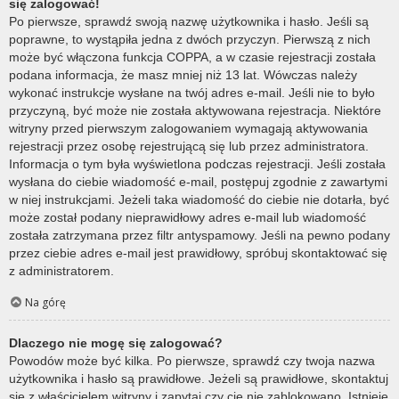
się zalogować!
Po pierwsze, sprawdź swoją nazwę użytkownika i hasło. Jeśli są
poprawne, to wystąpiła jedna z dwóch przyczyn. Pierwszą z nich
może być włączona funkcja COPPA, a w czasie rejestracji została
podana informacja, że masz mniej niż 13 lat. Wówczas należy
wykonać instrukcje wysłane na twój adres e-mail. Jeśli nie to było
przyczyną, być może nie została aktywowana rejestracja. Niektóre
witryny przed pierwszym zalogowaniem wymagają aktywowania
rejestracji przez osobę rejestrującą się lub przez administratora.
Informacja o tym była wyświetlona podczas rejestracji. Jeśli została
wysłana do ciebie wiadomość e-mail, postępuj zgodnie z zawartymi
w niej instrukcjami. Jeżeli taka wiadomość do ciebie nie dotarła, być
może został podany nieprawidłowy adres e-mail lub wiadomość
została zatrzymana przez filtr antyspamowy. Jeśli na pewno podany
przez ciebie adres e-mail jest prawidłowy, spróbuj skontaktować się
z administratorem.
Na górę
Dlaczego nie mogę się zalogować?
Powodów może być kilka. Po pierwsze, sprawdź czy twoja nazwa
użytkownika i hasło są prawidłowe. Jeżeli są prawidłowe, skontaktuj
się z właścicielem witryny i zapytaj czy cię nie zablokowano. Istnieje