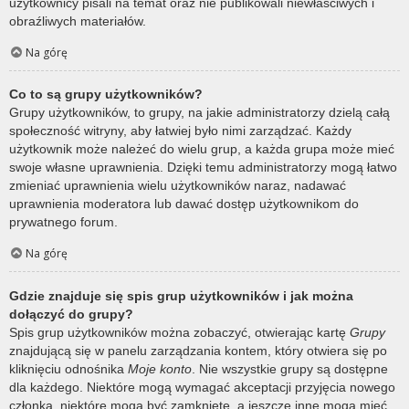
użytkownicy pisali na temat oraz nie publikowali niewłaściwych i
obraźliwych materiałów.
Na górę
Co to są grupy użytkowników?
Grupy użytkowników, to grupy, na jakie administratorzy dzielą całą
społeczność witryny, aby łatwiej było nimi zarządzać. Każdy
użytkownik może należeć do wielu grup, a każda grupa może mieć
swoje własne uprawnienia. Dzięki temu administratorzy mogą łatwo
zmieniać uprawnienia wielu użytkowników naraz, nadawać
uprawnienia moderatora lub dawać dostęp użytkownikom do
prywatnego forum.
Na górę
Gdzie znajduje się spis grup użytkowników i jak można
dołączyć do grupy?
Spis grup użytkowników można zobaczyć, otwierając kartę
Grupy
znajdującą się w panelu zarządzania kontem, który otwiera się po
kliknięciu odnośnika
Moje konto
. Nie wszystkie grupy są dostępne
dla każdego. Niektóre mogą wymagać akceptacji przyjęcia nowego
członka, niektóre mogą być zamknięte, a jeszcze inne mogą mieć