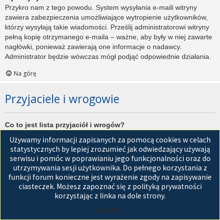
Przykro nam z tego powodu. System wysyłania e-maili witryny
zawiera zabezpieczenia umożliwiające wytropienie użytkowników,
którzy wysyłają takie wiadomości. Prześlij administratorowi witryny
pełną kopię otrzymanego e-maila – ważne, aby były w niej zawarte
nagłówki, ponieważ zawierają one informacje o nadawcy.
Administrator będzie wówczas mógł podjąć odpowiednie działania.
Na górę
Przyjaciele i wrogowie
Co to jest lista przyjaciół i wrogów?
Jest to lista, którą można użyć do organizowania różnych
Używamy informacji zapisanych za pomocą cookies w celach
użytkowników witryny. Użytkownicy dodani do listy przyjaciół będą
statystycznych by lepiej zrozumieć jak odwiedzający używają
wyświetleni na karcie
Przyjaciele
znajdującej się w panelu
serwisu i pomóc w poprawianiu jego funkcjonalności oraz do
zarządzania kontem. Z tego poziomu można szybko sprawdzić ich
utrzymywania sesji użytkownika. Do pełnego korzystania z
status, a także wysłać prywatną wiadomość. Zależnie od
funkcji forum konieczne jest wyrażenie zgody na zapisywanie
używanego stylu witryny, posty tych użytkowników mogą być
ciasteczek. Możesz zapoznać się z polityką prywatności
wyróżniane. Jeśli użytkownik zostanie dodany do listy wrogów,
korzystając z linka na dole strony.
wszystkie posty przez niego napisane domyślnie nie będą
Akceptuję
wyświetlane.