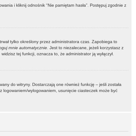
ania i kliknij odnośnik “Nie pamiętam hasła”. Postępuj zgodnie z
 trwał tylko określony przez administratora czas. Zapobiega to
oguj mnie automatycznie
. Jest to niezalecane, jeżeli korzystasz z
idzisz tej funkcji, oznacza to, że administrator ją wyłączył.
ny do witryny. Dostarczają one również funkcję – jeśli została
my z logowaniem/wylogowaniem, usunięcie ciasteczek może być