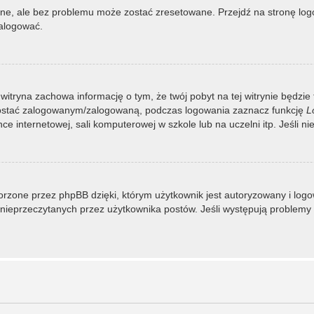
, ale bez problemu może zostać zresetowane. Przejdź na stronę logow
zalogować.
 witryna zachowa informację o tym, że twój pobyt na tej witrynie będzie
zostać zalogowanym/zalogowaną, podczas logowania zaznacz funkcję
L
 internetowej, sali komputerowej w szkole lub na uczelni itp. Jeśli nie w
rzone przez phpBB dzięki, którym użytkownik jest autoryzowany i logowa
 i nieprzeczytanych przez użytkownika postów. Jeśli występują proble