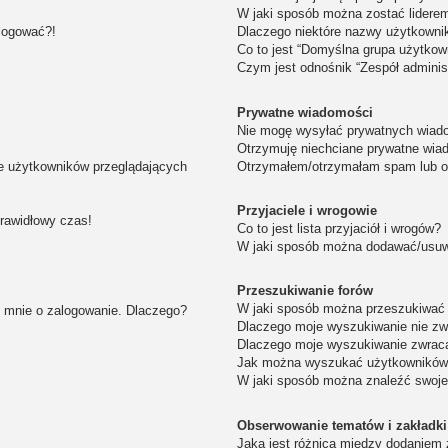
W jaki sposób można zostać lidere
alogować?!
Dlaczego niektóre nazwy użytkowni
Co to jest “Domyślna grupa użytkow
Czym jest odnośnik “Zespół adminis
Prywatne wiadomości
Nie mogę wysyłać prywatnych wiad
Otrzymuję niechciane prywatne wia
ie użytkowników przeglądających
Otrzymałem/otrzymałam spam lub obr
Przyjaciele i wrogowie
prawidłowy czas!
Co to jest lista przyjaciół i wrogów?
W jaki sposób można dodawać/usuwa
Przeszukiwanie forów
W jaki sposób można przeszukiwać 
i mnie o zalogowanie. Dlaczego?
Dlaczego moje wyszukiwanie nie z
Dlaczego moje wyszukiwanie zwraca
Jak można wyszukać użytkownikó
W jaki sposób można znaleźć swoje
Obserwowanie tematów i zakładki
Jaka jest różnica między dodaniem