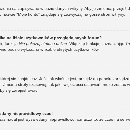
awienia są zapisywane w bazie danych witryny. Aby je zmienić, przej
 nazwie “Moje konto” znajduje się zazwyczaj na górze stron witryny.
ka na liście użytkowników przeglądających forum?
ię funkcja
Nie pokazuj statusu online
. Włącz tę funkcję, zaznaczając
Ta
ynie będzie wykazana w liczbie ukrytych użytkowników.
w której się znajdujesz. Jeśli tak właśnie jest, przejdź do panelu zarzą
 Zmiana strefy czasowej, tak jak i większości ustawień, może zostać 
by się zarejestrować.
etlany nieprawidłowy czas!
as nadal jest wyświetlany nieprawidłowo, oznacza to, że czas na serw