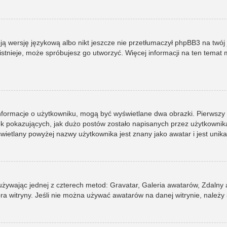
ją wersję językową albo nikt jeszcze nie przetłumaczył phpBB3 na twój 
e istnieje, może spróbujesz go utworzyć. Więcej informacji na ten tema
informacje o użytkowniku, mogą być wyświetlane dwa obrazki. Pierwszy
pokazujących, jak dużo postów zostało napisanych przez użytkownika lub
ietlany powyżej nazwy użytkownika jest znany jako awatar i jest unik
 używając jednej z czterech metod: Gravatar, Galeria awatarów, Zdalny
ra witryny. Jeśli nie można używać awatarów na danej witrynie, należy 