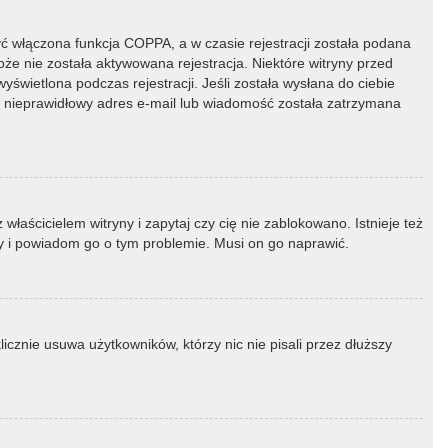
ć włączona funkcja COPPA, a w czasie rejestracji została podana
oże nie została aktywowana rejestracja. Niektóre witryny przed
świetlona podczas rejestracji. Jeśli została wysłana do ciebie
ny nieprawidłowy adres e-mail lub wiadomość została zatrzymana
łaścicielem witryny i zapytaj czy cię nie zablokowano. Istnieje też
ny i powiadom go o tym problemie. Musi on go naprawić.
icznie usuwa użytkowników, którzy nic nie pisali przez dłuższy