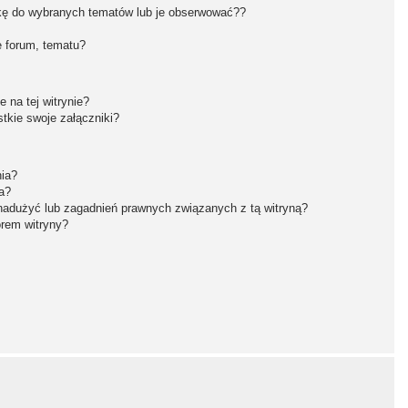
kę do wybranych tematów lub je obserwować??
 forum, tematu?
 na tej witrynie?
tkie swoje załączniki?
nia?
a?
nadużyć lub zagadnień prawnych związanych z tą witryną?
orem witryny?