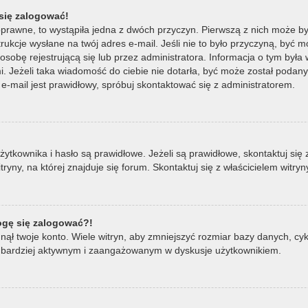
się zalogować!
oprawne, to wystąpiła jedna z dwóch przyczyn. Pierwszą z nich może by
ukcje wysłane na twój adres e-mail. Jeśli nie to było przyczyną, być m
bę rejestrującą się lub przez administratora. Informacja o tym była wy
mi. Jeżeli taka wiadomość do ciebie nie dotarła, być może został poda
e-mail jest prawidłowy, spróbuj skontaktować się z administratorem.
ownika i hasło są prawidłowe. Jeżeli są prawidłowe, skontaktuj się z w
ny, na której znajduje się forum. Skontaktuj się z właścicielem witry
mogę się zalogować?!
ął twoje konto. Wiele witryn, aby zmniejszyć rozmiar bazy danych, cykl
ądź bardziej aktywnym i zaangażowanym w dyskusje użytkownikiem.