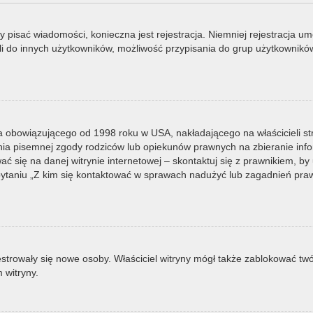
by pisać wiadomości, konieczna jest rejestracja. Niemniej rejestracja u
i do innych użytkowników, możliwość przypisania do grup użytkowników it
a obowiązującego od 1998 roku w USA, nakładającego na właścicieli st
nia pisemnej zgody rodziców lub opiekunów prawnych na zbieranie infor
 się na danej witrynie internetowej – skontaktuj się z prawnikiem, by u
taniu „Z kim się kontaktować w sprawach nadużyć lub zagadnień prawn
ejestrowały się nowe osoby. Właściciel witryny mógł także zablokować tw
 witryny.