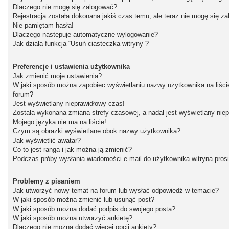
Dlaczego nie mogę się zalogować?
Rejestracja została dokonana jakiś czas temu, ale teraz nie mogę się z
Nie pamiętam hasła!
Dlaczego następuje automatyczne wylogowanie?
Jak działa funkcja “Usuń ciasteczka witryny”?
Preferencje i ustawienia użytkownika
Jak zmienić moje ustawienia?
W jaki sposób można zapobiec wyświetlaniu nazwy użytkownika na liśc
forum?
Jest wyświetlany nieprawidłowy czas!
Została wykonana zmiana strefy czasowej, a nadal jest wyświetlany nie
Mojego języka nie ma na liście!
Czym są obrazki wyświetlane obok nazwy użytkownika?
Jak wyświetlić awatar?
Co to jest ranga i jak można ją zmienić?
Podczas próby wysłania wiadomości e-mail do użytkownika witryna pros
Problemy z pisaniem
Jak utworzyć nowy temat na forum lub wysłać odpowiedź w temacie?
W jaki sposób można zmienić lub usunąć post?
W jaki sposób można dodać podpis do swojego posta?
W jaki sposób można utworzyć ankietę?
Dlaczego nie można dodać więcej opcji ankiety?