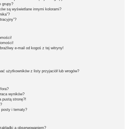
m grupy?
ków są wyświetlane innymi kolorami?
nika”?
tracyjny”?
omości!
domości!
aźliwy e-mail od kogoś z tej witryny!
ć użytkowników z listy przyjaciół lub wrogów?
fora?
wraca wyników?
 pustą stronę?!
w?
 posty i tematy?
 zakładki a obserwowaniem?