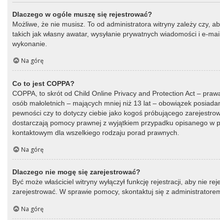
Dlaczego w ogóle muszę się rejestrować?
Możliwe, że nie musisz. To od administratora witryny zależy czy, a
takich jak własny awatar, wysyłanie prywatnych wiadomości i e-mail
wykonanie.
Na górę
Co to jest COPPA?
COPPA, to skrót od Child Online Privacy and Protection Act – praw
osób małoletnich – mających mniej niż 13 lat – obowiązek posiada
pewności czy to dotyczy ciebie jako kogoś próbującego zarejestrować
dostarczają pomocy prawnej z wyjątkiem przypadku opisanego w py
kontaktowym dla wszelkiego rodzaju porad prawnych.
Na górę
Dlaczego nie mogę się zarejestrować?
Być może właściciel witryny wyłączył funkcję rejestracji, aby nie r
zarejestrować. W sprawie pomocy, skontaktuj się z administratorem
Na górę