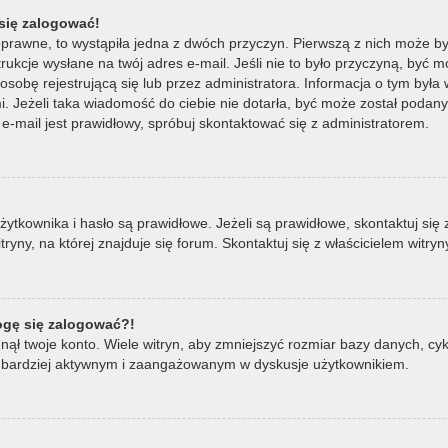
się zalogować!
oprawne, to wystąpiła jedna z dwóch przyczyn. Pierwszą z nich może by
ukcje wysłane na twój adres e-mail. Jeśli nie to było przyczyną, być m
bę rejestrującą się lub przez administratora. Informacja o tym była wy
mi. Jeżeli taka wiadomość do ciebie nie dotarła, być może został poda
e-mail jest prawidłowy, spróbuj skontaktować się z administratorem.
ownika i hasło są prawidłowe. Jeżeli są prawidłowe, skontaktuj się z w
ny, na której znajduje się forum. Skontaktuj się z właścicielem witry
mogę się zalogować?!
ął twoje konto. Wiele witryn, aby zmniejszyć rozmiar bazy danych, cykl
ądź bardziej aktywnym i zaangażowanym w dyskusje użytkownikiem.