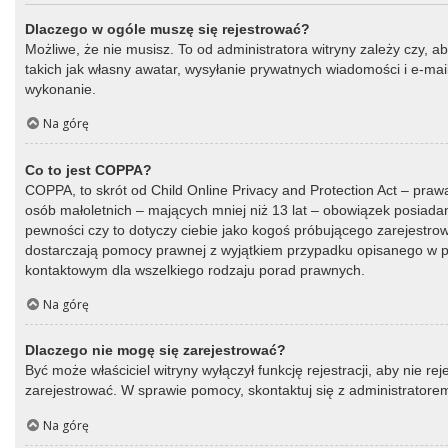
Dlaczego w ogóle muszę się rejestrować?
Możliwe, że nie musisz. To od administratora witryny zależy czy, a
takich jak własny awatar, wysyłanie prywatnych wiadomości i e-mail
wykonanie.
Na górę
Co to jest COPPA?
COPPA, to skrót od Child Online Privacy and Protection Act – praw
osób małoletnich – mających mniej niż 13 lat – obowiązek posiada
pewności czy to dotyczy ciebie jako kogoś próbującego zarejestrować
dostarczają pomocy prawnej z wyjątkiem przypadku opisanego w py
kontaktowym dla wszelkiego rodzaju porad prawnych.
Na górę
Dlaczego nie mogę się zarejestrować?
Być może właściciel witryny wyłączył funkcję rejestracji, aby nie r
zarejestrować. W sprawie pomocy, skontaktuj się z administratorem
Na górę