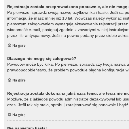
Rejestracja została przeprowadzona poprawnie, ale nie mogę 
Po pierwsze, sprawdź swoją nazwę użytkownika i hasło. Jeśli są p
informacja, że masz mniej niż 13 lat. Wówczas należy wykonać instr
pierwszym zalogowaniem wymagają aktywowania rejestracji przez oso
wiadomość e-mail, postępuj zgodnie z zawartymi w niej instrukcja
przez filtr antyspamowy. Jeśli na pewno podany przez ciebie adres 
Na górę
Dlaczego nie mogę się zalogować?
Powodów może być kilka. Po pierwsze, sprawdź czy twoja nazwa użytk
prawdopodobieństwo, że problem powoduje błędna konfiguracja witry
Na górę
Rejestracja została dokonana jakiś czas temu, ale teraz nie 
Możliwe, że z jakiegoś powodu administrator dezaktywował lub usun
czas. Jeśli tak się stało, spróbuj zarejestrować się ponownie i b
Na górę
Nie pamiętam hasła!