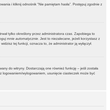
ania i kliknij odnośnik “Nie pamiętam hasła”. Postępuj zgodnie z
 trwał tylko określony przez administratora czas. Zapobiega to
oguj mnie automatycznie
. Jest to niezalecane, jeżeli korzystasz z
idzisz tej funkcji, oznacza to, że administrator ją wyłączył.
ny do witryny. Dostarczają one również funkcję – jeśli została
my z logowaniem/wylogowaniem, usunięcie ciasteczek może być