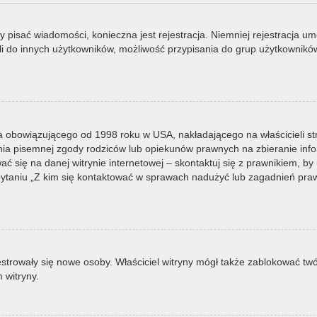
by pisać wiadomości, konieczna jest rejestracja. Niemniej rejestracja u
i do innych użytkowników, możliwość przypisania do grup użytkowników it
a obowiązującego od 1998 roku w USA, nakładającego na właścicieli st
nia pisemnej zgody rodziców lub opiekunów prawnych na zbieranie infor
 się na danej witrynie internetowej – skontaktuj się z prawnikiem, by u
taniu „Z kim się kontaktować w sprawach nadużyć lub zagadnień prawn
ejestrowały się nowe osoby. Właściciel witryny mógł także zablokować tw
 witryny.