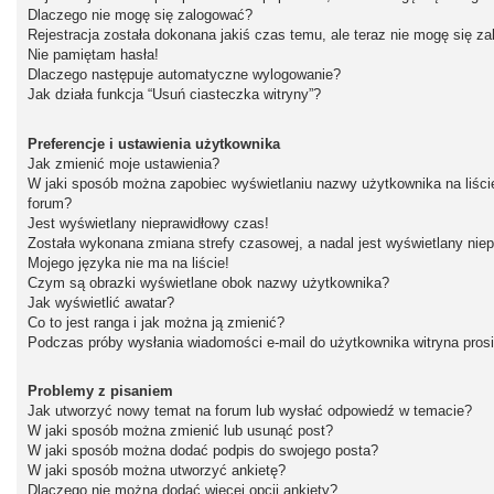
Dlaczego nie mogę się zalogować?
Rejestracja została dokonana jakiś czas temu, ale teraz nie mogę się z
Nie pamiętam hasła!
Dlaczego następuje automatyczne wylogowanie?
Jak działa funkcja “Usuń ciasteczka witryny”?
Preferencje i ustawienia użytkownika
Jak zmienić moje ustawienia?
W jaki sposób można zapobiec wyświetlaniu nazwy użytkownika na liśc
forum?
Jest wyświetlany nieprawidłowy czas!
Została wykonana zmiana strefy czasowej, a nadal jest wyświetlany nie
Mojego języka nie ma na liście!
Czym są obrazki wyświetlane obok nazwy użytkownika?
Jak wyświetlić awatar?
Co to jest ranga i jak można ją zmienić?
Podczas próby wysłania wiadomości e-mail do użytkownika witryna pros
Problemy z pisaniem
Jak utworzyć nowy temat na forum lub wysłać odpowiedź w temacie?
W jaki sposób można zmienić lub usunąć post?
W jaki sposób można dodać podpis do swojego posta?
W jaki sposób można utworzyć ankietę?
Dlaczego nie można dodać więcej opcji ankiety?