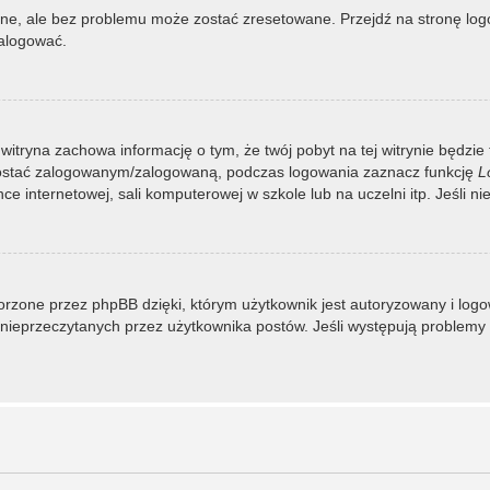
, ale bez problemu może zostać zresetowane. Przejdź na stronę logow
zalogować.
 witryna zachowa informację o tym, że twój pobyt na tej witrynie będzie
zostać zalogowanym/zalogowaną, podczas logowania zaznacz funkcję
L
 internetowej, sali komputerowej w szkole lub na uczelni itp. Jeśli nie w
rzone przez phpBB dzięki, którym użytkownik jest autoryzowany i logowa
 i nieprzeczytanych przez użytkownika postów. Jeśli występują proble