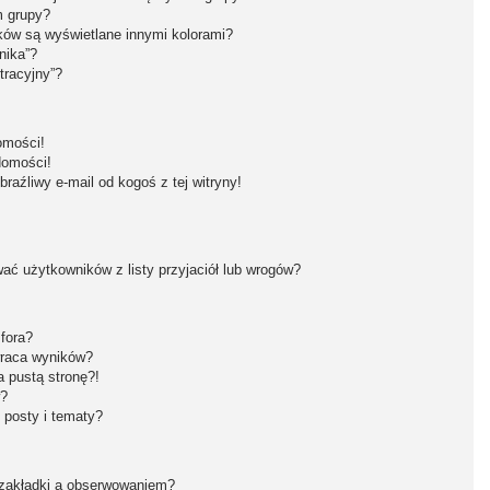
m grupy?
ków są wyświetlane innymi kolorami?
nika”?
tracyjny”?
omości!
domości!
aźliwy e-mail od kogoś z tej witryny!
ć użytkowników z listy przyjaciół lub wrogów?
fora?
wraca wyników?
 pustą stronę?!
w?
 posty i tematy?
 zakładki a obserwowaniem?