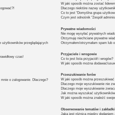
W jaki sposób można zostać lidere
alogować?!
Dlaczego niektóre nazwy użytkowni
Co to jest “Domyślna grupa użytkow
Czym jest odnośnik “Zespół adminis
Prywatne wiadomości
Nie mogę wysyłać prywatnych wiad
Otrzymuję niechciane prywatne wia
ie użytkowników przeglądających
Otrzymałem/otrzymałam spam lub obr
Przyjaciele i wrogowie
prawidłowy czas!
Co to jest lista przyjaciół i wrogów?
W jaki sposób można dodawać/usuwa
Przeszukiwanie forów
W jaki sposób można przeszukiwać 
i mnie o zalogowanie. Dlaczego?
Dlaczego moje wyszukiwanie nie z
Dlaczego moje wyszukiwanie zwraca
Jak można wyszukać użytkownikó
W jaki sposób można znaleźć swoje
Obserwowanie tematów i zakładki
Jaka jest różnica między dodaniem