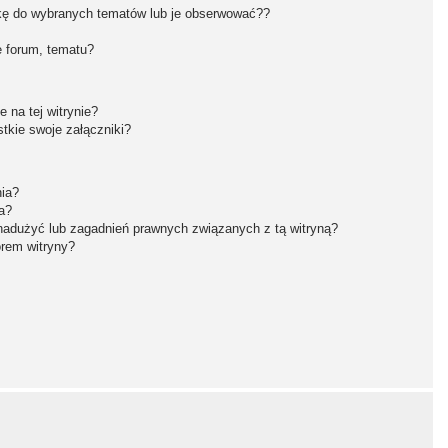
kę do wybranych tematów lub je obserwować??
 forum, tematu?
 na tej witrynie?
tkie swoje załączniki?
nia?
a?
nadużyć lub zagadnień prawnych związanych z tą witryną?
orem witryny?