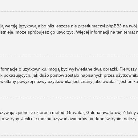
ją wersję językową albo nikt jeszcze nie przetłumaczył phpBB3 na twój 
e istnieje, może spróbujesz go utworzyć. Więcej informacji na ten tema
informacje o użytkowniku, mogą być wyświetlane dwa obrazki. Pierwszy
pokazujących, jak dużo postów zostało napisanych przez użytkownika lub
ietlany powyżej nazwy użytkownika jest znany jako awatar i jest unik
 używając jednej z czterech metod: Gravatar, Galeria awatarów, Zdalny
ra witryny. Jeśli nie można używać awatarów na danej witrynie, należy 