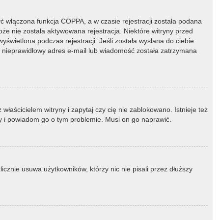
ć włączona funkcja COPPA, a w czasie rejestracji została podana
oże nie została aktywowana rejestracja. Niektóre witryny przed
świetlona podczas rejestracji. Jeśli została wysłana do ciebie
ny nieprawidłowy adres e-mail lub wiadomość została zatrzymana
łaścicielem witryny i zapytaj czy cię nie zablokowano. Istnieje też
ny i powiadom go o tym problemie. Musi on go naprawić.
icznie usuwa użytkowników, którzy nic nie pisali przez dłuższy