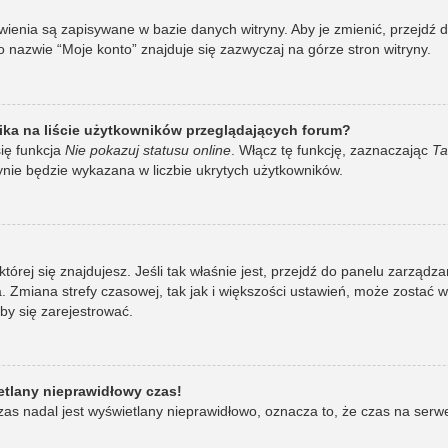
awienia są zapisywane w bazie danych witryny. Aby je zmienić, przej
 nazwie “Moje konto” znajduje się zazwyczaj na górze stron witryny.
ka na liście użytkowników przeglądających forum?
ię funkcja
Nie pokazuj statusu online
. Włącz tę funkcję, zaznaczając
Ta
ynie będzie wykazana w liczbie ukrytych użytkowników.
w której się znajdujesz. Jeśli tak właśnie jest, przejdź do panelu zarzą
 Zmiana strefy czasowej, tak jak i większości ustawień, może zostać 
by się zarejestrować.
etlany nieprawidłowy czas!
as nadal jest wyświetlany nieprawidłowo, oznacza to, że czas na serw