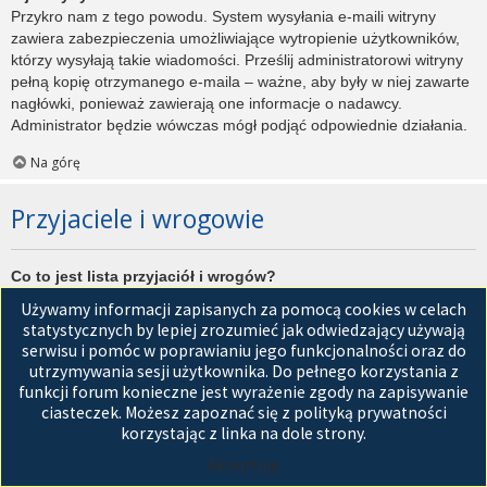
Przykro nam z tego powodu. System wysyłania e-maili witryny
zawiera zabezpieczenia umożliwiające wytropienie użytkowników,
którzy wysyłają takie wiadomości. Prześlij administratorowi witryny
pełną kopię otrzymanego e-maila – ważne, aby były w niej zawarte
nagłówki, ponieważ zawierają one informacje o nadawcy.
Administrator będzie wówczas mógł podjąć odpowiednie działania.
Na górę
Przyjaciele i wrogowie
Co to jest lista przyjaciół i wrogów?
Jest to lista, którą można użyć do organizowania różnych
Używamy informacji zapisanych za pomocą cookies w celach
użytkowników witryny. Użytkownicy dodani do listy przyjaciół będą
statystycznych by lepiej zrozumieć jak odwiedzający używają
wyświetleni na karcie
Przyjaciele
znajdującej się w panelu
serwisu i pomóc w poprawianiu jego funkcjonalności oraz do
zarządzania kontem. Z tego poziomu można szybko sprawdzić ich
utrzymywania sesji użytkownika. Do pełnego korzystania z
status, a także wysłać prywatną wiadomość. Zależnie od
funkcji forum konieczne jest wyrażenie zgody na zapisywanie
używanego stylu witryny, posty tych użytkowników mogą być
ciasteczek. Możesz zapoznać się z polityką prywatności
wyróżniane. Jeśli użytkownik zostanie dodany do listy wrogów,
korzystając z linka na dole strony.
wszystkie posty przez niego napisane domyślnie nie będą
Akceptuję
wyświetlane.