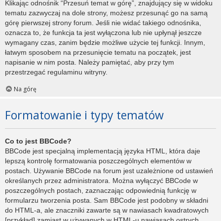
Klikając odnośnik “Przesuń temat w górę”, znajdujący się w widoku
tematu zazwyczaj na dole strony, możesz przesunąć go na samą
górę pierwszej strony forum. Jeśli nie widać takiego odnośnika,
oznacza to, że funkcja ta jest wyłączona lub nie upłynął jeszcze
wymagany czas, zanim będzie możliwe użycie tej funkcji. Innym,
łatwym sposobem na przesunięcie tematu na początek, jest
napisanie w nim posta. Należy pamiętać, aby przy tym
przestrzegać regulaminu witryny.
Na górę
Formatowanie i typy tematów
Co to jest BBCode?
BBCode jest specjalną implementacją języka HTML, która daje
lepszą kontrolę formatowania poszczególnych elementów w
postach. Używanie BBCode na forum jest uzależnione od ustawień
określanych przez administratora. Można wyłączyć BBCode w
poszczególnych postach, zaznaczając odpowiednią funkcję w
formularzu tworzenia posta. Sam BBCode jest podobny w składni
do HTML-a, ale znaczniki zawarte są w nawiasach kwadratowych
[przykład] zamiast w używanych w HTML-u nawiasach ostrych