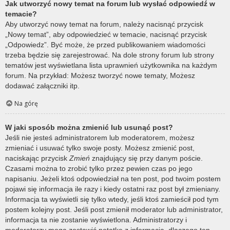
Jak utworzyć nowy temat na forum lub wysłać odpowiedź w
temacie?
Aby utworzyć nowy temat na forum, należy nacisnąć przycisk
„Nowy temat”, aby odpowiedzieć w temacie, nacisnąć przycisk
„Odpowiedz”. Być może, że przed publikowaniem wiadomości
trzeba będzie się zarejestrować. Na dole strony forum lub strony
tematów jest wyświetlana lista uprawnień użytkownika na każdym
forum. Na przykład: Możesz tworzyć nowe tematy, Możesz
dodawać załączniki itp.
Na górę
W jaki sposób można zmienić lub usunąć post?
Jeśli nie jesteś administratorem lub moderatorem, możesz
zmieniać i usuwać tylko swoje posty. Możesz zmienić post,
naciskając przycisk
Zmień
znajdujący się przy danym poście.
Czasami można to zrobić tylko przez pewien czas po jego
napisaniu. Jeżeli ktoś odpowiedział na ten post, pod twoim postem
pojawi się informacja ile razy i kiedy ostatni raz post był zmieniany.
Informacja ta wyświetli się tylko wtedy, jeśli ktoś zamieścił pod tym
postem kolejny post. Jeśli post zmienił moderator lub administrator,
informacja ta nie zostanie wyświetlona. Administratorzy i
moderatorzy mogą zostawić notatkę z informacją, dlaczego ten