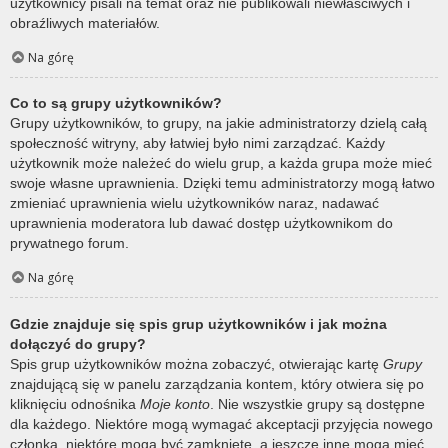
użytkownicy pisali na temat oraz nie publikowali niewłaściwych i
obraźliwych materiałów.
Na górę
Co to są grupy użytkowników?
Grupy użytkowników, to grupy, na jakie administratorzy dzielą całą
społeczność witryny, aby łatwiej było nimi zarządzać. Każdy
użytkownik może należeć do wielu grup, a każda grupa może mieć
swoje własne uprawnienia. Dzięki temu administratorzy mogą łatwo
zmieniać uprawnienia wielu użytkowników naraz, nadawać
uprawnienia moderatora lub dawać dostęp użytkownikom do
prywatnego forum.
Na górę
Gdzie znajduje się spis grup użytkowników i jak można
dołączyć do grupy?
Spis grup użytkowników można zobaczyć, otwierając kartę
Grupy
znajdującą się w panelu zarządzania kontem, który otwiera się po
kliknięciu odnośnika
Moje konto
. Nie wszystkie grupy są dostępne
dla każdego. Niektóre mogą wymagać akceptacji przyjęcia nowego
członka, niektóre mogą być zamknięte, a jeszcze inne mogą mieć