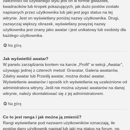
zależności od używanego stylu jest on w formie gwiazdek,
kwadracików lub kropek pokazujących, jak dużo postów zostało
napisanych przez użytkownika lub jaki jest jego status na tej
witrynie. Jest on wyświetlany poniżej nazwy użytkownika. Drugi,
zazwyczaj większy obrazek, wyświetlany powyżej nazwy
użytkownika jest znany jako awatar i jest unikatowy lub osobisty dla
każdego użytkownika.
Na górę
Jak wyświetlić awatar?
W panelu zarządzania kontem na karcie „Profil” w sekcji „Awatar”,
używając jednej z czterech metod: Gravatar, Galeria awatarów,
Zdalny awatar lub Prześlij awatar, można dodać awatar.
Wyświetlanie awatarów i sposób ich wyświetlania są uzależnione od
administratora witryny. Jeśli nie można używać awatarów na danej
witrynie, należy skontaktować się z jej administratorem.
Na górę
Co to jest ranga i jak można ją zmienić?
Rangi wyświetlane pod nazwami użytkowników oznaczają, ile
postów dany użytkownik napisał lub jaki ma status na forum, np.