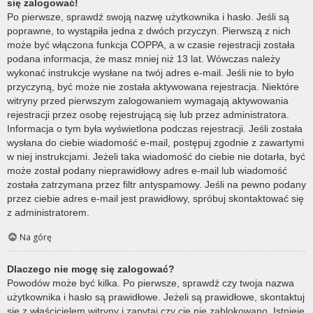
się zalogować!
Po pierwsze, sprawdź swoją nazwę użytkownika i hasło. Jeśli są
poprawne, to wystąpiła jedna z dwóch przyczyn. Pierwszą z nich
może być włączona funkcja COPPA, a w czasie rejestracji została
podana informacja, że masz mniej niż 13 lat. Wówczas należy
wykonać instrukcje wysłane na twój adres e-mail. Jeśli nie to było
przyczyną, być może nie została aktywowana rejestracja. Niektóre
witryny przed pierwszym zalogowaniem wymagają aktywowania
rejestracji przez osobę rejestrującą się lub przez administratora.
Informacja o tym była wyświetlona podczas rejestracji. Jeśli została
wysłana do ciebie wiadomość e-mail, postępuj zgodnie z zawartymi
w niej instrukcjami. Jeżeli taka wiadomość do ciebie nie dotarła, być
może został podany nieprawidłowy adres e-mail lub wiadomość
została zatrzymana przez filtr antyspamowy. Jeśli na pewno podany
przez ciebie adres e-mail jest prawidłowy, spróbuj skontaktować się
z administratorem.
Na górę
Dlaczego nie mogę się zalogować?
Powodów może być kilka. Po pierwsze, sprawdź czy twoja nazwa
użytkownika i hasło są prawidłowe. Jeżeli są prawidłowe, skontaktuj
się z właścicielem witryny i zapytaj czy cię nie zablokowano. Istnieje