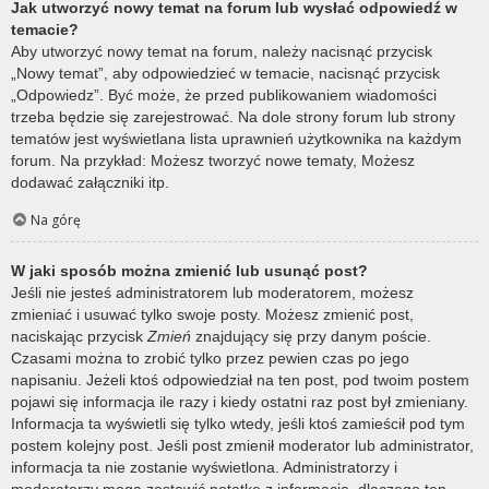
Jak utworzyć nowy temat na forum lub wysłać odpowiedź w
temacie?
Aby utworzyć nowy temat na forum, należy nacisnąć przycisk
„Nowy temat”, aby odpowiedzieć w temacie, nacisnąć przycisk
„Odpowiedz”. Być może, że przed publikowaniem wiadomości
trzeba będzie się zarejestrować. Na dole strony forum lub strony
tematów jest wyświetlana lista uprawnień użytkownika na każdym
forum. Na przykład: Możesz tworzyć nowe tematy, Możesz
dodawać załączniki itp.
Na górę
W jaki sposób można zmienić lub usunąć post?
Jeśli nie jesteś administratorem lub moderatorem, możesz
zmieniać i usuwać tylko swoje posty. Możesz zmienić post,
naciskając przycisk
Zmień
znajdujący się przy danym poście.
Czasami można to zrobić tylko przez pewien czas po jego
napisaniu. Jeżeli ktoś odpowiedział na ten post, pod twoim postem
pojawi się informacja ile razy i kiedy ostatni raz post był zmieniany.
Informacja ta wyświetli się tylko wtedy, jeśli ktoś zamieścił pod tym
postem kolejny post. Jeśli post zmienił moderator lub administrator,
informacja ta nie zostanie wyświetlona. Administratorzy i
moderatorzy mogą zostawić notatkę z informacją, dlaczego ten