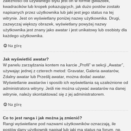
zależności od używanego stylu jest on w formie gwiazdek,
kwadracików lub kropek pokazujących, jak dużo postów zostało
napisanych przez użytkownika lub jaki jest jego status na tej
witrynie. Jest on wyświetlany poniżej nazwy użytkownika. Drugi,
zazwyczaj większy obrazek, wyświetlany powyżej nazwy
użytkownika jest znany jako awatar i jest unikatowy lub osobisty dla
każdego użytkownika.
Na górę
Jak wyświetlić awatar?
W panelu zarządzania kontem na karcie „Profil” w sekcji „Awatar”,
używając jednej z czterech metod: Gravatar, Galeria awatarów,
Zdalny awatar lub Prześlij awatar, można dodać awatar.
Wyświetlanie awatarów i sposób ich wyświetlania są uzależnione od
administratora witryny. Jeśli nie można używać awatarów na danej
witrynie, należy skontaktować się z jej administratorem.
Na górę
Co to jest ranga i jak można ją zmienić?
Rangi wyświetlane pod nazwami użytkowników oznaczają, ile
postów dany użytkownik napisał lub jaki ma status na forum, np.