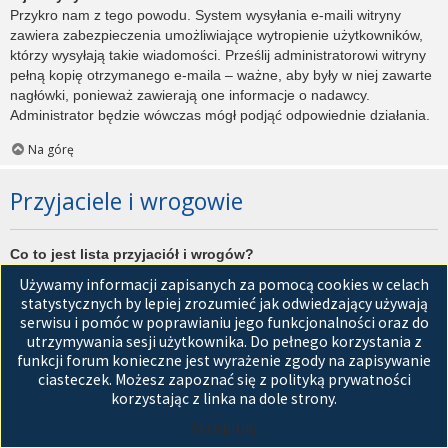
Przykro nam z tego powodu. System wysyłania e-maili witryny
zawiera zabezpieczenia umożliwiające wytropienie użytkowników,
którzy wysyłają takie wiadomości. Prześlij administratorowi witryny
pełną kopię otrzymanego e-maila – ważne, aby były w niej zawarte
nagłówki, ponieważ zawierają one informacje o nadawcy.
Administrator będzie wówczas mógł podjąć odpowiednie działania.
Na górę
Przyjaciele i wrogowie
Co to jest lista przyjaciół i wrogów?
Jest to lista, którą można użyć do organizowania różnych
Używamy informacji zapisanych za pomocą cookies w celach
użytkowników witryny. Użytkownicy dodani do listy przyjaciół będą
statystycznych by lepiej zrozumieć jak odwiedzający używają
wyświetleni na karcie
Przyjaciele
znajdującej się w panelu
serwisu i pomóc w poprawianiu jego funkcjonalności oraz do
zarządzania kontem. Z tego poziomu można szybko sprawdzić ich
utrzymywania sesji użytkownika. Do pełnego korzystania z
status, a także wysłać prywatną wiadomość. Zależnie od
funkcji forum konieczne jest wyrażenie zgody na zapisywanie
używanego stylu witryny, posty tych użytkowników mogą być
ciasteczek. Możesz zapoznać się z polityką prywatności
wyróżniane. Jeśli użytkownik zostanie dodany do listy wrogów,
korzystając z linka na dole strony.
wszystkie posty przez niego napisane domyślnie nie będą
Akceptuję
wyświetlane.