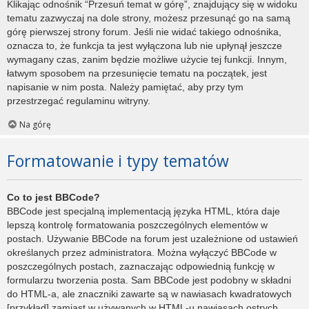
Klikając odnośnik “Przesuń temat w górę”, znajdujący się w widoku
tematu zazwyczaj na dole strony, możesz przesunąć go na samą
górę pierwszej strony forum. Jeśli nie widać takiego odnośnika,
oznacza to, że funkcja ta jest wyłączona lub nie upłynął jeszcze
wymagany czas, zanim będzie możliwe użycie tej funkcji. Innym,
łatwym sposobem na przesunięcie tematu na początek, jest
napisanie w nim posta. Należy pamiętać, aby przy tym
przestrzegać regulaminu witryny.
Na górę
Formatowanie i typy tematów
Co to jest BBCode?
BBCode jest specjalną implementacją języka HTML, która daje
lepszą kontrolę formatowania poszczególnych elementów w
postach. Używanie BBCode na forum jest uzależnione od ustawień
określanych przez administratora. Można wyłączyć BBCode w
poszczególnych postach, zaznaczając odpowiednią funkcję w
formularzu tworzenia posta. Sam BBCode jest podobny w składni
do HTML-a, ale znaczniki zawarte są w nawiasach kwadratowych
[przykład] zamiast w używanych w HTML-u nawiasach ostrych