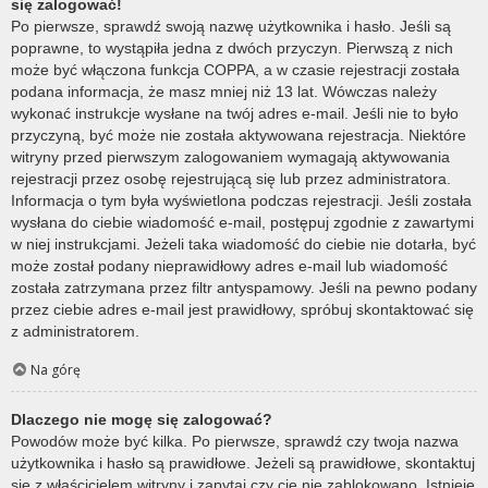
się zalogować!
Po pierwsze, sprawdź swoją nazwę użytkownika i hasło. Jeśli są
poprawne, to wystąpiła jedna z dwóch przyczyn. Pierwszą z nich
może być włączona funkcja COPPA, a w czasie rejestracji została
podana informacja, że masz mniej niż 13 lat. Wówczas należy
wykonać instrukcje wysłane na twój adres e-mail. Jeśli nie to było
przyczyną, być może nie została aktywowana rejestracja. Niektóre
witryny przed pierwszym zalogowaniem wymagają aktywowania
rejestracji przez osobę rejestrującą się lub przez administratora.
Informacja o tym była wyświetlona podczas rejestracji. Jeśli została
wysłana do ciebie wiadomość e-mail, postępuj zgodnie z zawartymi
w niej instrukcjami. Jeżeli taka wiadomość do ciebie nie dotarła, być
może został podany nieprawidłowy adres e-mail lub wiadomość
została zatrzymana przez filtr antyspamowy. Jeśli na pewno podany
przez ciebie adres e-mail jest prawidłowy, spróbuj skontaktować się
z administratorem.
Na górę
Dlaczego nie mogę się zalogować?
Powodów może być kilka. Po pierwsze, sprawdź czy twoja nazwa
użytkownika i hasło są prawidłowe. Jeżeli są prawidłowe, skontaktuj
się z właścicielem witryny i zapytaj czy cię nie zablokowano. Istnieje