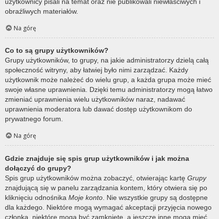
użytkownicy pisali na temat oraz nie publikowali niewłaściwych i
obraźliwych materiałów.
Na górę
Co to są grupy użytkowników?
Grupy użytkowników, to grupy, na jakie administratorzy dzielą całą
społeczność witryny, aby łatwiej było nimi zarządzać. Każdy
użytkownik może należeć do wielu grup, a każda grupa może mieć
swoje własne uprawnienia. Dzięki temu administratorzy mogą łatwo
zmieniać uprawnienia wielu użytkowników naraz, nadawać
uprawnienia moderatora lub dawać dostęp użytkownikom do
prywatnego forum.
Na górę
Gdzie znajduje się spis grup użytkowników i jak można
dołączyć do grupy?
Spis grup użytkowników można zobaczyć, otwierając kartę
Grupy
znajdującą się w panelu zarządzania kontem, który otwiera się po
kliknięciu odnośnika
Moje konto
. Nie wszystkie grupy są dostępne
dla każdego. Niektóre mogą wymagać akceptacji przyjęcia nowego
członka, niektóre mogą być zamknięte, a jeszcze inne mogą mieć