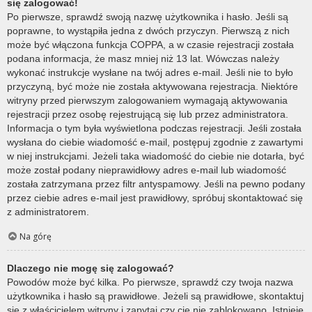
się zalogować!
Po pierwsze, sprawdź swoją nazwę użytkownika i hasło. Jeśli są
poprawne, to wystąpiła jedna z dwóch przyczyn. Pierwszą z nich
może być włączona funkcja COPPA, a w czasie rejestracji została
podana informacja, że masz mniej niż 13 lat. Wówczas należy
wykonać instrukcje wysłane na twój adres e-mail. Jeśli nie to było
przyczyną, być może nie została aktywowana rejestracja. Niektóre
witryny przed pierwszym zalogowaniem wymagają aktywowania
rejestracji przez osobę rejestrującą się lub przez administratora.
Informacja o tym była wyświetlona podczas rejestracji. Jeśli została
wysłana do ciebie wiadomość e-mail, postępuj zgodnie z zawartymi
w niej instrukcjami. Jeżeli taka wiadomość do ciebie nie dotarła, być
może został podany nieprawidłowy adres e-mail lub wiadomość
została zatrzymana przez filtr antyspamowy. Jeśli na pewno podany
przez ciebie adres e-mail jest prawidłowy, spróbuj skontaktować się
z administratorem.
Na górę
Dlaczego nie mogę się zalogować?
Powodów może być kilka. Po pierwsze, sprawdź czy twoja nazwa
użytkownika i hasło są prawidłowe. Jeżeli są prawidłowe, skontaktuj
się z właścicielem witryny i zapytaj czy cię nie zablokowano. Istnieje