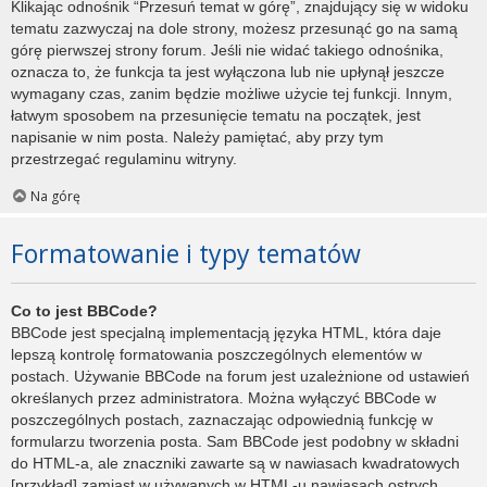
Klikając odnośnik “Przesuń temat w górę”, znajdujący się w widoku
tematu zazwyczaj na dole strony, możesz przesunąć go na samą
górę pierwszej strony forum. Jeśli nie widać takiego odnośnika,
oznacza to, że funkcja ta jest wyłączona lub nie upłynął jeszcze
wymagany czas, zanim będzie możliwe użycie tej funkcji. Innym,
łatwym sposobem na przesunięcie tematu na początek, jest
napisanie w nim posta. Należy pamiętać, aby przy tym
przestrzegać regulaminu witryny.
Na górę
Formatowanie i typy tematów
Co to jest BBCode?
BBCode jest specjalną implementacją języka HTML, która daje
lepszą kontrolę formatowania poszczególnych elementów w
postach. Używanie BBCode na forum jest uzależnione od ustawień
określanych przez administratora. Można wyłączyć BBCode w
poszczególnych postach, zaznaczając odpowiednią funkcję w
formularzu tworzenia posta. Sam BBCode jest podobny w składni
do HTML-a, ale znaczniki zawarte są w nawiasach kwadratowych
[przykład] zamiast w używanych w HTML-u nawiasach ostrych