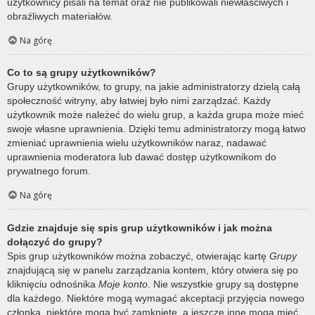
użytkownicy pisali na temat oraz nie publikowali niewłaściwych i
obraźliwych materiałów.
Na górę
Co to są grupy użytkowników?
Grupy użytkowników, to grupy, na jakie administratorzy dzielą całą
społeczność witryny, aby łatwiej było nimi zarządzać. Każdy
użytkownik może należeć do wielu grup, a każda grupa może mieć
swoje własne uprawnienia. Dzięki temu administratorzy mogą łatwo
zmieniać uprawnienia wielu użytkowników naraz, nadawać
uprawnienia moderatora lub dawać dostęp użytkownikom do
prywatnego forum.
Na górę
Gdzie znajduje się spis grup użytkowników i jak można
dołączyć do grupy?
Spis grup użytkowników można zobaczyć, otwierając kartę
Grupy
znajdującą się w panelu zarządzania kontem, który otwiera się po
kliknięciu odnośnika
Moje konto
. Nie wszystkie grupy są dostępne
dla każdego. Niektóre mogą wymagać akceptacji przyjęcia nowego
członka, niektóre mogą być zamknięte, a jeszcze inne mogą mieć