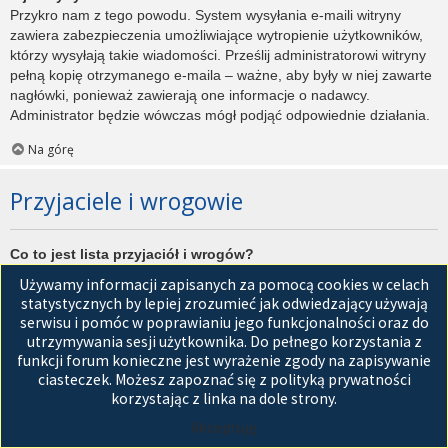
Przykro nam z tego powodu. System wysyłania e-maili witryny
zawiera zabezpieczenia umożliwiające wytropienie użytkowników,
którzy wysyłają takie wiadomości. Prześlij administratorowi witryny
pełną kopię otrzymanego e-maila – ważne, aby były w niej zawarte
nagłówki, ponieważ zawierają one informacje o nadawcy.
Administrator będzie wówczas mógł podjąć odpowiednie działania.
Na górę
Przyjaciele i wrogowie
Co to jest lista przyjaciół i wrogów?
Jest to lista, którą można użyć do organizowania różnych
Używamy informacji zapisanych za pomocą cookies w celach
użytkowników witryny. Użytkownicy dodani do listy przyjaciół będą
statystycznych by lepiej zrozumieć jak odwiedzający używają
wyświetleni na karcie
Przyjaciele
znajdującej się w panelu
serwisu i pomóc w poprawianiu jego funkcjonalności oraz do
zarządzania kontem. Z tego poziomu można szybko sprawdzić ich
utrzymywania sesji użytkownika. Do pełnego korzystania z
status, a także wysłać prywatną wiadomość. Zależnie od
funkcji forum konieczne jest wyrażenie zgody na zapisywanie
używanego stylu witryny, posty tych użytkowników mogą być
ciasteczek. Możesz zapoznać się z polityką prywatności
wyróżniane. Jeśli użytkownik zostanie dodany do listy wrogów,
korzystając z linka na dole strony.
wszystkie posty przez niego napisane domyślnie nie będą
Akceptuję
wyświetlane.