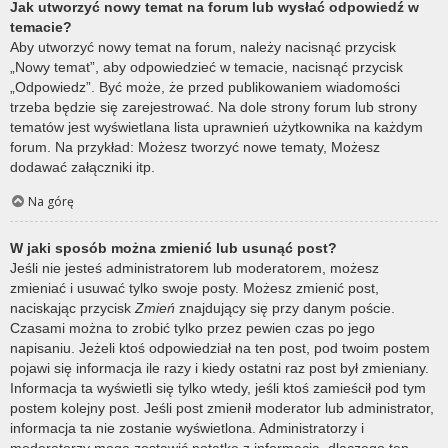
Jak utworzyć nowy temat na forum lub wysłać odpowiedź w
temacie?
Aby utworzyć nowy temat na forum, należy nacisnąć przycisk
„Nowy temat”, aby odpowiedzieć w temacie, nacisnąć przycisk
„Odpowiedz”. Być może, że przed publikowaniem wiadomości
trzeba będzie się zarejestrować. Na dole strony forum lub strony
tematów jest wyświetlana lista uprawnień użytkownika na każdym
forum. Na przykład: Możesz tworzyć nowe tematy, Możesz
dodawać załączniki itp.
Na górę
W jaki sposób można zmienić lub usunąć post?
Jeśli nie jesteś administratorem lub moderatorem, możesz
zmieniać i usuwać tylko swoje posty. Możesz zmienić post,
naciskając przycisk
Zmień
znajdujący się przy danym poście.
Czasami można to zrobić tylko przez pewien czas po jego
napisaniu. Jeżeli ktoś odpowiedział na ten post, pod twoim postem
pojawi się informacja ile razy i kiedy ostatni raz post był zmieniany.
Informacja ta wyświetli się tylko wtedy, jeśli ktoś zamieścił pod tym
postem kolejny post. Jeśli post zmienił moderator lub administrator,
informacja ta nie zostanie wyświetlona. Administratorzy i
moderatorzy mogą zostawić notatkę z informacją, dlaczego ten