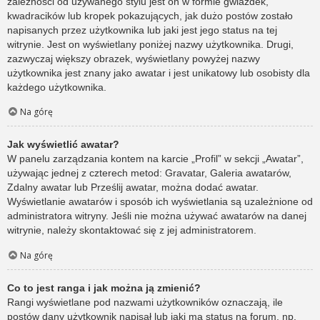
zależności od używanego stylu jest on w formie gwiazdek,
kwadracików lub kropek pokazujących, jak dużo postów zostało
napisanych przez użytkownika lub jaki jest jego status na tej
witrynie. Jest on wyświetlany poniżej nazwy użytkownika. Drugi,
zazwyczaj większy obrazek, wyświetlany powyżej nazwy
użytkownika jest znany jako awatar i jest unikatowy lub osobisty dla
każdego użytkownika.
Na górę
Jak wyświetlić awatar?
W panelu zarządzania kontem na karcie „Profil” w sekcji „Awatar”,
używając jednej z czterech metod: Gravatar, Galeria awatarów,
Zdalny awatar lub Prześlij awatar, można dodać awatar.
Wyświetlanie awatarów i sposób ich wyświetlania są uzależnione od
administratora witryny. Jeśli nie można używać awatarów na danej
witrynie, należy skontaktować się z jej administratorem.
Na górę
Co to jest ranga i jak można ją zmienić?
Rangi wyświetlane pod nazwami użytkowników oznaczają, ile
postów dany użytkownik napisał lub jaki ma status na forum, np.