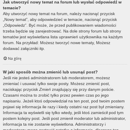
Jak utworzyć nowy temat na forum lub wysłać odpowiedź w
temacie?
Aby utworzyć nowy temat na forum, należy nacisnąć przycisk
„Nowy temat”, aby odpowiedzieć w temacie, nacisnąć przycisk
„Odpowiedz”. Być może, że przed publikowaniem wiadomości
trzeba będzie się zarejestrować. Na dole strony forum lub strony
tematów jest wyświetlana lista uprawnień użytkownika na każdym
forum. Na przykład: Możesz tworzyć nowe tematy, Możesz
dodawać załączniki itp.
Na górę
W jaki sposób można zmienić lub usunąć post?
Jeśli nie jesteś administratorem lub moderatorem, możesz
zmieniać i usuwać tylko swoje posty. Możesz zmienić post,
naciskając przycisk
Zmień
znajdujący się przy danym poście.
Czasami można to zrobić tylko przez pewien czas po jego
napisaniu. Jeżeli ktoś odpowiedział na ten post, pod twoim postem
pojawi się informacja ile razy i kiedy ostatni raz post był zmieniany.
Informacja ta wyświetli się tylko wtedy, jeśli ktoś zamieścił pod tym
postem kolejny post. Jeśli post zmienił moderator lub administrator,
informacja ta nie zostanie wyświetlona. Administratorzy i
moderatorzy mogą zostawić notatkę z informacją, dlaczego ten