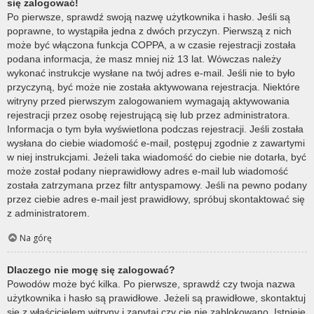
się zalogować!
Po pierwsze, sprawdź swoją nazwę użytkownika i hasło. Jeśli są
poprawne, to wystąpiła jedna z dwóch przyczyn. Pierwszą z nich
może być włączona funkcja COPPA, a w czasie rejestracji została
podana informacja, że masz mniej niż 13 lat. Wówczas należy
wykonać instrukcje wysłane na twój adres e-mail. Jeśli nie to było
przyczyną, być może nie została aktywowana rejestracja. Niektóre
witryny przed pierwszym zalogowaniem wymagają aktywowania
rejestracji przez osobę rejestrującą się lub przez administratora.
Informacja o tym była wyświetlona podczas rejestracji. Jeśli została
wysłana do ciebie wiadomość e-mail, postępuj zgodnie z zawartymi
w niej instrukcjami. Jeżeli taka wiadomość do ciebie nie dotarła, być
może został podany nieprawidłowy adres e-mail lub wiadomość
została zatrzymana przez filtr antyspamowy. Jeśli na pewno podany
przez ciebie adres e-mail jest prawidłowy, spróbuj skontaktować się
z administratorem.
Na górę
Dlaczego nie mogę się zalogować?
Powodów może być kilka. Po pierwsze, sprawdź czy twoja nazwa
użytkownika i hasło są prawidłowe. Jeżeli są prawidłowe, skontaktuj
się z właścicielem witryny i zapytaj czy cię nie zablokowano. Istnieje