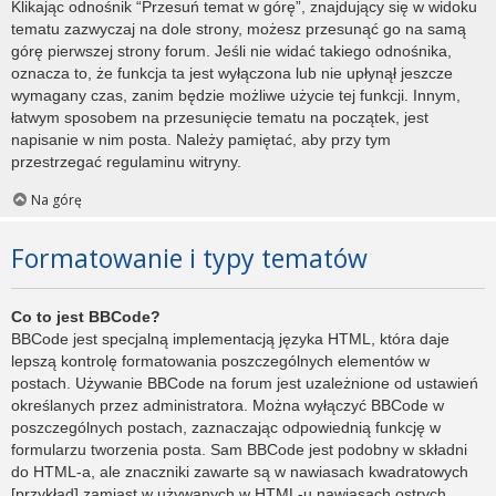
Klikając odnośnik “Przesuń temat w górę”, znajdujący się w widoku
tematu zazwyczaj na dole strony, możesz przesunąć go na samą
górę pierwszej strony forum. Jeśli nie widać takiego odnośnika,
oznacza to, że funkcja ta jest wyłączona lub nie upłynął jeszcze
wymagany czas, zanim będzie możliwe użycie tej funkcji. Innym,
łatwym sposobem na przesunięcie tematu na początek, jest
napisanie w nim posta. Należy pamiętać, aby przy tym
przestrzegać regulaminu witryny.
Na górę
Formatowanie i typy tematów
Co to jest BBCode?
BBCode jest specjalną implementacją języka HTML, która daje
lepszą kontrolę formatowania poszczególnych elementów w
postach. Używanie BBCode na forum jest uzależnione od ustawień
określanych przez administratora. Można wyłączyć BBCode w
poszczególnych postach, zaznaczając odpowiednią funkcję w
formularzu tworzenia posta. Sam BBCode jest podobny w składni
do HTML-a, ale znaczniki zawarte są w nawiasach kwadratowych
[przykład] zamiast w używanych w HTML-u nawiasach ostrych