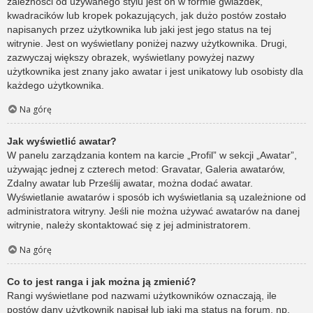
zależności od używanego stylu jest on w formie gwiazdek,
kwadracików lub kropek pokazujących, jak dużo postów zostało
napisanych przez użytkownika lub jaki jest jego status na tej
witrynie. Jest on wyświetlany poniżej nazwy użytkownika. Drugi,
zazwyczaj większy obrazek, wyświetlany powyżej nazwy
użytkownika jest znany jako awatar i jest unikatowy lub osobisty dla
każdego użytkownika.
Na górę
Jak wyświetlić awatar?
W panelu zarządzania kontem na karcie „Profil” w sekcji „Awatar”,
używając jednej z czterech metod: Gravatar, Galeria awatarów,
Zdalny awatar lub Prześlij awatar, można dodać awatar.
Wyświetlanie awatarów i sposób ich wyświetlania są uzależnione od
administratora witryny. Jeśli nie można używać awatarów na danej
witrynie, należy skontaktować się z jej administratorem.
Na górę
Co to jest ranga i jak można ją zmienić?
Rangi wyświetlane pod nazwami użytkowników oznaczają, ile
postów dany użytkownik napisał lub jaki ma status na forum, np.