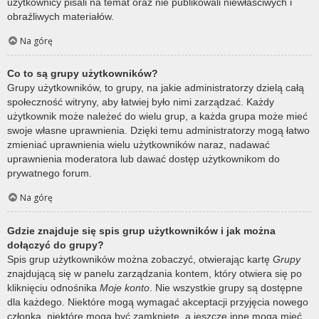
użytkownicy pisali na temat oraz nie publikowali niewłaściwych i
obraźliwych materiałów.
Na górę
Co to są grupy użytkowników?
Grupy użytkowników, to grupy, na jakie administratorzy dzielą całą
społeczność witryny, aby łatwiej było nimi zarządzać. Każdy
użytkownik może należeć do wielu grup, a każda grupa może mieć
swoje własne uprawnienia. Dzięki temu administratorzy mogą łatwo
zmieniać uprawnienia wielu użytkowników naraz, nadawać
uprawnienia moderatora lub dawać dostęp użytkownikom do
prywatnego forum.
Na górę
Gdzie znajduje się spis grup użytkowników i jak można
dołączyć do grupy?
Spis grup użytkowników można zobaczyć, otwierając kartę
Grupy
znajdującą się w panelu zarządzania kontem, który otwiera się po
kliknięciu odnośnika
Moje konto
. Nie wszystkie grupy są dostępne
dla każdego. Niektóre mogą wymagać akceptacji przyjęcia nowego
członka, niektóre mogą być zamknięte, a jeszcze inne mogą mieć