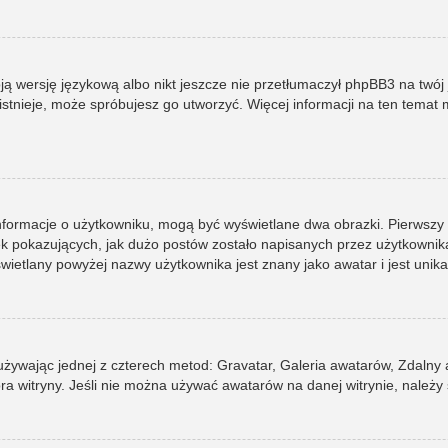
ją wersję językową albo nikt jeszcze nie przetłumaczył phpBB3 na twój 
e istnieje, może spróbujesz go utworzyć. Więcej informacji na ten tema
informacje o użytkowniku, mogą być wyświetlane dwa obrazki. Pierwszy
pokazujących, jak dużo postów zostało napisanych przez użytkownika lub
ietlany powyżej nazwy użytkownika jest znany jako awatar i jest unik
 używając jednej z czterech metod: Gravatar, Galeria awatarów, Zdalny
ra witryny. Jeśli nie można używać awatarów na danej witrynie, należy 