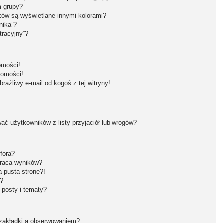
m grupy?
ków są wyświetlane innymi kolorami?
nika”?
tracyjny”?
omości!
domości!
aźliwy e-mail od kogoś z tej witryny!
ć użytkowników z listy przyjaciół lub wrogów?
fora?
wraca wyników?
 pustą stronę?!
w?
 posty i tematy?
 zakładki a obserwowaniem?