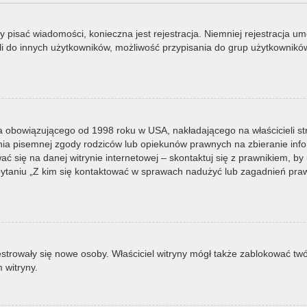
by pisać wiadomości, konieczna jest rejestracja. Niemniej rejestracja u
i do innych użytkowników, możliwość przypisania do grup użytkowników it
a obowiązującego od 1998 roku w USA, nakładającego na właścicieli st
nia pisemnej zgody rodziców lub opiekunów prawnych na zbieranie infor
 się na danej witrynie internetowej – skontaktuj się z prawnikiem, by u
taniu „Z kim się kontaktować w sprawach nadużyć lub zagadnień prawn
ejestrowały się nowe osoby. Właściciel witryny mógł także zablokować tw
 witryny.