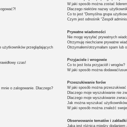
W jaki sposób można zostać lidere
alogować?!
Dlaczego niektóre nazwy użytkowni
Co to jest “Domyślna grupa użytkow
Czym jest odnośnik “Zespół adminis
Prywatne wiadomości
Nie mogę wysyłać prywatnych wiad
Otrzymuję niechciane prywatne wia
ie użytkowników przeglądających
Otrzymałem/otrzymałam spam lub obr
Przyjaciele i wrogowie
prawidłowy czas!
Co to jest lista przyjaciół i wrogów?
W jaki sposób można dodawać/usuwa
Przeszukiwanie forów
W jaki sposób można przeszukiwać 
i mnie o zalogowanie. Dlaczego?
Dlaczego moje wyszukiwanie nie z
Dlaczego moje wyszukiwanie zwraca
Jak można wyszukać użytkownikó
W jaki sposób można znaleźć swoje
Obserwowanie tematów i zakładki
Jaka jest różnica między dodaniem