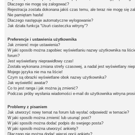
Dlaczego nie mogę się zalogować?
Rejestracja została dokonana jakiś czas temu, ale teraz nie mogę się z
Nie pamiętam hasła!
Dlaczego następuje automatyczne wylogowanie?
Jak działa funkcja “Usuń ciasteczka witryny”?
Preferencje i ustawienia użytkownika
Jak zmienić moje ustawienia?
W jaki sposób można zapobiec wyświetlaniu nazwy użytkownika na liśc
forum?
Jest wyświetlany nieprawidłowy czas!
Została wykonana zmiana strefy czasowej, a nadal jest wyświetlany nie
Mojego języka nie ma na liście!
Czym są obrazki wyświetlane obok nazwy użytkownika?
Jak wyświetlić awatar?
Co to jest ranga i jak można ją zmienić?
Podczas próby wysłania wiadomości e-mail do użytkownika witryna pros
Problemy z pisaniem
Jak utworzyć nowy temat na forum lub wysłać odpowiedź w temacie?
W jaki sposób można zmienić lub usunąć post?
W jaki sposób można dodać podpis do swojego posta?
W jaki sposób można utworzyć ankietę?
Dlaczego nie można dodać więcej opcji ankiety?