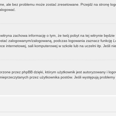
, ale bez problemu może zostać zresetowane. Przejdź na stronę logow
zalogować.
 witryna zachowa informację o tym, że twój pobyt na tej witrynie będzie
zostać zalogowanym/zalogowaną, podczas logowania zaznacz funkcję
L
 internetowej, sali komputerowej w szkole lub na uczelni itp. Jeśli nie w
rzone przez phpBB dzięki, którym użytkownik jest autoryzowany i logowa
 i nieprzeczytanych przez użytkownika postów. Jeśli występują proble