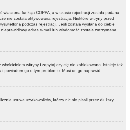
ć włączona funkcja COPPA, a w czasie rejestracji została podana
oże nie została aktywowana rejestracja. Niektóre witryny przed
świetlona podczas rejestracji. Jeśli została wysłana do ciebie
ny nieprawidłowy adres e-mail lub wiadomość została zatrzymana
łaścicielem witryny i zapytaj czy cię nie zablokowano. Istnieje też
ny i powiadom go o tym problemie. Musi on go naprawić.
icznie usuwa użytkowników, którzy nic nie pisali przez dłuższy