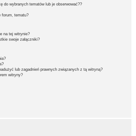
kę do wybranych tematów lub je obserwować??
 forum, tematu?
 na tej witrynie?
tkie swoje załączniki?
nia?
a?
nadużyć lub zagadnień prawnych związanych z tą witryną?
orem witryny?