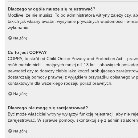
Dlaczego w ogóle muszę się rejestrować?
Możliwe, że nie musisz. To od administratora witryny zależy czy, a
takich jak własny awatar, wysyłanie prywatnych wiadomości i e-mail
wykonanie.
Na górę
Co to jest COPPA?
COPPA, to skrót od Child Online Privacy and Protection Act – praw
osób małoletnich – mających mniej niż 13 lat – obowiązek posiada
pewności czy to dotyczy ciebie jako kogoś próbującego zarejestrować
dostarczają pomocy prawnej z wyjątkiem przypadku opisanego w py
kontaktowym dla wszelkiego rodzaju porad prawnych.
Na górę
Dlaczego nie mogę się zarejestrować?
Być może właściciel witryny wyłączył funkcję rejestracji, aby nie r
zarejestrować. W sprawie pomocy, skontaktuj się z administratorem
Na górę