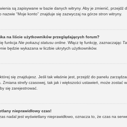
awienia są zapisywane w bazie danych witryny. Aby je zmienić, przej
 nazwie “Moje konto” znajduje się zazwyczaj na górze stron witryny.
ka na liście użytkowników przeglądających forum?
ię funkcja
Nie pokazuj statusu online
. Włącz tę funkcję, zaznaczając
Ta
ynie będzie wykazana w liczbie ukrytych użytkowników.
w której się znajdujesz. Jeśli tak właśnie jest, przejdź do panelu zarzą
 Zmiana strefy czasowej, tak jak i większości ustawień, może zostać 
by się zarejestrować.
etlany nieprawidłowy czas!
as nadal jest wyświetlany nieprawidłowo, oznacza to, że czas na serw