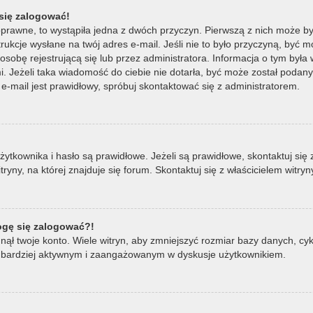
się zalogować!
oprawne, to wystąpiła jedna z dwóch przyczyn. Pierwszą z nich może by
ukcje wysłane na twój adres e-mail. Jeśli nie to było przyczyną, być m
bę rejestrującą się lub przez administratora. Informacja o tym była wy
mi. Jeżeli taka wiadomość do ciebie nie dotarła, być może został poda
e-mail jest prawidłowy, spróbuj skontaktować się z administratorem.
ownika i hasło są prawidłowe. Jeżeli są prawidłowe, skontaktuj się z w
ny, na której znajduje się forum. Skontaktuj się z właścicielem witry
mogę się zalogować?!
ął twoje konto. Wiele witryn, aby zmniejszyć rozmiar bazy danych, cykl
ądź bardziej aktywnym i zaangażowanym w dyskusje użytkownikiem.