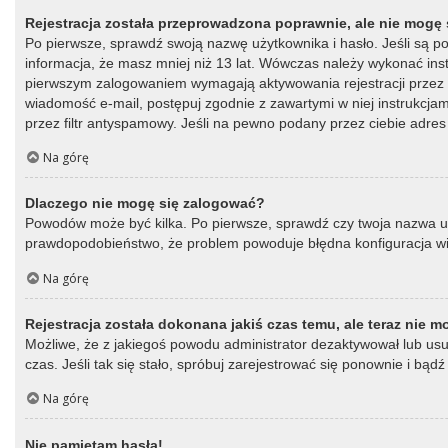
Rejestracja została przeprowadzona poprawnie, ale nie mogę 
Po pierwsze, sprawdź swoją nazwę użytkownika i hasło. Jeśli są p
informacja, że masz mniej niż 13 lat. Wówczas należy wykonać instr
pierwszym zalogowaniem wymagają aktywowania rejestracji przez oso
wiadomość e-mail, postępuj zgodnie z zawartymi w niej instrukcja
przez filtr antyspamowy. Jeśli na pewno podany przez ciebie adres 
Na górę
Dlaczego nie mogę się zalogować?
Powodów może być kilka. Po pierwsze, sprawdź czy twoja nazwa użytk
prawdopodobieństwo, że problem powoduje błędna konfiguracja witry
Na górę
Rejestracja została dokonana jakiś czas temu, ale teraz nie 
Możliwe, że z jakiegoś powodu administrator dezaktywował lub usun
czas. Jeśli tak się stało, spróbuj zarejestrować się ponownie i b
Na górę
Nie pamiętam hasła!