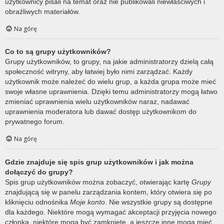
użytkownicy pisali na temat oraz nie publikowali niewłaściwych i
obraźliwych materiałów.
Na górę
Co to są grupy użytkowników?
Grupy użytkowników, to grupy, na jakie administratorzy dzielą całą
społeczność witryny, aby łatwiej było nimi zarządzać. Każdy
użytkownik może należeć do wielu grup, a każda grupa może mieć
swoje własne uprawnienia. Dzięki temu administratorzy mogą łatwo
zmieniać uprawnienia wielu użytkowników naraz, nadawać
uprawnienia moderatora lub dawać dostęp użytkownikom do
prywatnego forum.
Na górę
Gdzie znajduje się spis grup użytkowników i jak można
dołączyć do grupy?
Spis grup użytkowników można zobaczyć, otwierając kartę
Grupy
znajdującą się w panelu zarządzania kontem, który otwiera się po
kliknięciu odnośnika
Moje konto
. Nie wszystkie grupy są dostępne
dla każdego. Niektóre mogą wymagać akceptacji przyjęcia nowego
członka, niektóre mogą być zamknięte, a jeszcze inne mogą mieć