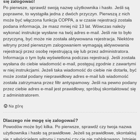
się zalogować!
Po pierwsze, sprawdź swoją nazwę użytkownika i hasło. Jeśli są
poprawne, to wystąpiła jedna z dwóch przyczyn. Pierwszą z nich
może być włączona funkcja COPPA, a w czasie rejestracji została
podana informacja, że masz mniej niż 13 lat. Wówczas należy
wykonać instrukcje wysłane na twój adres e-mail. Jeśli nie to było
przyczyną, być może nie została aktywowana rejestracja. Niektóre
witryny przed pierwszym zalogowaniem wymagają aktywowania
rejestracji przez osobę rejestrującą się lub przez administratora.
Informacja o tym była wyświetlona podczas rejestracji. Jeśli została
wysłana do ciebie wiadomość e-mail, postępuj zgodnie z zawartymi
w niej instrukcjami. Jeżeli taka wiadomość do ciebie nie dotarła, być
może został podany nieprawidłowy adres e-mail lub wiadomość
została zatrzymana przez filtr antyspamowy. Jeśli na pewno podany
przez ciebie adres e-mail jest prawidłowy, spróbuj skontaktować się
z administratorem.
Na górę
Dlaczego nie mogę się zalogować?
Powodów może być kilka. Po pierwsze, sprawdź czy twoja nazwa
użytkownika i hasło są prawidłowe. Jeżeli są prawidłowe, skontaktuj
się z właścicielem witryny i zapytaj czy cię nie zablokowano. Istnieje