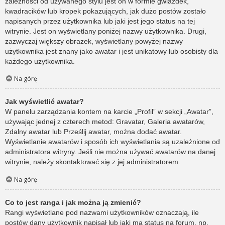
zależności od używanego stylu jest on w formie gwiazdek,
kwadracików lub kropek pokazujących, jak dużo postów zostało
napisanych przez użytkownika lub jaki jest jego status na tej
witrynie. Jest on wyświetlany poniżej nazwy użytkownika. Drugi,
zazwyczaj większy obrazek, wyświetlany powyżej nazwy
użytkownika jest znany jako awatar i jest unikatowy lub osobisty dla
każdego użytkownika.
Na górę
Jak wyświetlić awatar?
W panelu zarządzania kontem na karcie „Profil” w sekcji „Awatar”,
używając jednej z czterech metod: Gravatar, Galeria awatarów,
Zdalny awatar lub Prześlij awatar, można dodać awatar.
Wyświetlanie awatarów i sposób ich wyświetlania są uzależnione od
administratora witryny. Jeśli nie można używać awatarów na danej
witrynie, należy skontaktować się z jej administratorem.
Na górę
Co to jest ranga i jak można ją zmienić?
Rangi wyświetlane pod nazwami użytkowników oznaczają, ile
postów dany użytkownik napisał lub jaki ma status na forum, np.