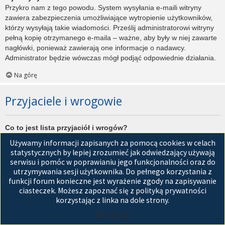
Przykro nam z tego powodu. System wysyłania e-maili witryny
zawiera zabezpieczenia umożliwiające wytropienie użytkowników,
którzy wysyłają takie wiadomości. Prześlij administratorowi witryny
pełną kopię otrzymanego e-maila – ważne, aby były w niej zawarte
nagłówki, ponieważ zawierają one informacje o nadawcy.
Administrator będzie wówczas mógł podjąć odpowiednie działania.
Na górę
Przyjaciele i wrogowie
Co to jest lista przyjaciół i wrogów?
Jest to lista, którą można użyć do organizowania różnych
Używamy informacji zapisanych za pomocą cookies w celach
użytkowników witryny. Użytkownicy dodani do listy przyjaciół będą
statystycznych by lepiej zrozumieć jak odwiedzający używają
wyświetleni na karcie
Przyjaciele
znajdującej się w panelu
serwisu i pomóc w poprawianiu jego funkcjonalności oraz do
zarządzania kontem. Z tego poziomu można szybko sprawdzić ich
utrzymywania sesji użytkownika. Do pełnego korzystania z
status, a także wysłać prywatną wiadomość. Zależnie od
funkcji forum konieczne jest wyrażenie zgody na zapisywanie
używanego stylu witryny, posty tych użytkowników mogą być
ciasteczek. Możesz zapoznać się z polityką prywatności
wyróżniane. Jeśli użytkownik zostanie dodany do listy wrogów,
korzystając z linka na dole strony.
wszystkie posty przez niego napisane domyślnie nie będą
Akceptuję
wyświetlane.