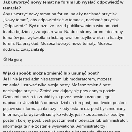
Jak utworzyć nowy temat na forum lub wysłać odpowiedź w
temacie?
Aby utworzyć nowy temat na forum, należy nacisnąć przycisk
„Nowy temat”, aby odpowiedzieć w temacie, nacisnąć przycisk
„Odpowiedz”. Być może, że przed publikowaniem wiadomości
trzeba będzie się zarejestrować. Na dole strony forum lub strony
tematów jest wyświetlana lista uprawnień użytkownika na każdym
forum. Na przykład: Możesz tworzyć nowe tematy, Możesz
dodawać załączniki itp.
Na górę
W jaki sposób można zmienić lub usunąć post?
Jeśli nie jesteś administratorem lub moderatorem, możesz
zmieniać i usuwać tylko swoje posty. Możesz zmienić post,
naciskając przycisk
Zmień
znajdujący się przy danym poście.
Czasami można to zrobić tylko przez pewien czas po jego
napisaniu. Jeżeli ktoś odpowiedział na ten post, pod twoim postem
pojawi się informacja ile razy i kiedy ostatni raz post był zmieniany.
Informacja ta wyświetli się tylko wtedy, jeśli ktoś zamieścił pod tym
postem kolejny post. Jeśli post zmienił moderator lub administrator,
informacja ta nie zostanie wyświetlona. Administratorzy i
moderatorzy mogą zostawić notatkę z informacją, dlaczego ten