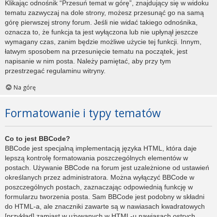
Klikając odnośnik “Przesuń temat w górę”, znajdujący się w widoku
tematu zazwyczaj na dole strony, możesz przesunąć go na samą
górę pierwszej strony forum. Jeśli nie widać takiego odnośnika,
oznacza to, że funkcja ta jest wyłączona lub nie upłynął jeszcze
wymagany czas, zanim będzie możliwe użycie tej funkcji. Innym,
łatwym sposobem na przesunięcie tematu na początek, jest
napisanie w nim posta. Należy pamiętać, aby przy tym
przestrzegać regulaminu witryny.
Na górę
Formatowanie i typy tematów
Co to jest BBCode?
BBCode jest specjalną implementacją języka HTML, która daje
lepszą kontrolę formatowania poszczególnych elementów w
postach. Używanie BBCode na forum jest uzależnione od ustawień
określanych przez administratora. Można wyłączyć BBCode w
poszczególnych postach, zaznaczając odpowiednią funkcję w
formularzu tworzenia posta. Sam BBCode jest podobny w składni
do HTML-a, ale znaczniki zawarte są w nawiasach kwadratowych
[przykład] zamiast w używanych w HTML-u nawiasach ostrych