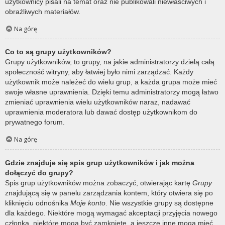
użytkownicy pisali na temat oraz nie publikowali niewłaściwych i
obraźliwych materiałów.
Na górę
Co to są grupy użytkowników?
Grupy użytkowników, to grupy, na jakie administratorzy dzielą całą
społeczność witryny, aby łatwiej było nimi zarządzać. Każdy
użytkownik może należeć do wielu grup, a każda grupa może mieć
swoje własne uprawnienia. Dzięki temu administratorzy mogą łatwo
zmieniać uprawnienia wielu użytkowników naraz, nadawać
uprawnienia moderatora lub dawać dostęp użytkownikom do
prywatnego forum.
Na górę
Gdzie znajduje się spis grup użytkowników i jak można
dołączyć do grupy?
Spis grup użytkowników można zobaczyć, otwierając kartę
Grupy
znajdującą się w panelu zarządzania kontem, który otwiera się po
kliknięciu odnośnika
Moje konto
. Nie wszystkie grupy są dostępne
dla każdego. Niektóre mogą wymagać akceptacji przyjęcia nowego
członka, niektóre mogą być zamknięte, a jeszcze inne mogą mieć