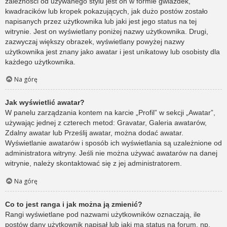
zależności od używanego stylu jest on w formie gwiazdek,
kwadracików lub kropek pokazujących, jak dużo postów zostało
napisanych przez użytkownika lub jaki jest jego status na tej
witrynie. Jest on wyświetlany poniżej nazwy użytkownika. Drugi,
zazwyczaj większy obrazek, wyświetlany powyżej nazwy
użytkownika jest znany jako awatar i jest unikatowy lub osobisty dla
każdego użytkownika.
Na górę
Jak wyświetlić awatar?
W panelu zarządzania kontem na karcie „Profil” w sekcji „Awatar”,
używając jednej z czterech metod: Gravatar, Galeria awatarów,
Zdalny awatar lub Prześlij awatar, można dodać awatar.
Wyświetlanie awatarów i sposób ich wyświetlania są uzależnione od
administratora witryny. Jeśli nie można używać awatarów na danej
witrynie, należy skontaktować się z jej administratorem.
Na górę
Co to jest ranga i jak można ją zmienić?
Rangi wyświetlane pod nazwami użytkowników oznaczają, ile
postów dany użytkownik napisał lub jaki ma status na forum, np.