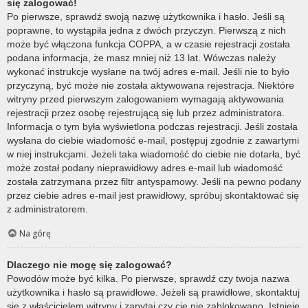
się zalogować!
Po pierwsze, sprawdź swoją nazwę użytkownika i hasło. Jeśli są
poprawne, to wystąpiła jedna z dwóch przyczyn. Pierwszą z nich
może być włączona funkcja COPPA, a w czasie rejestracji została
podana informacja, że masz mniej niż 13 lat. Wówczas należy
wykonać instrukcje wysłane na twój adres e-mail. Jeśli nie to było
przyczyną, być może nie została aktywowana rejestracja. Niektóre
witryny przed pierwszym zalogowaniem wymagają aktywowania
rejestracji przez osobę rejestrującą się lub przez administratora.
Informacja o tym była wyświetlona podczas rejestracji. Jeśli została
wysłana do ciebie wiadomość e-mail, postępuj zgodnie z zawartymi
w niej instrukcjami. Jeżeli taka wiadomość do ciebie nie dotarła, być
może został podany nieprawidłowy adres e-mail lub wiadomość
została zatrzymana przez filtr antyspamowy. Jeśli na pewno podany
przez ciebie adres e-mail jest prawidłowy, spróbuj skontaktować się
z administratorem.
Na górę
Dlaczego nie mogę się zalogować?
Powodów może być kilka. Po pierwsze, sprawdź czy twoja nazwa
użytkownika i hasło są prawidłowe. Jeżeli są prawidłowe, skontaktuj
się z właścicielem witryny i zapytaj czy cię nie zablokowano. Istnieje