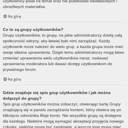
użytkownicy pisali na temat oraz nie publikowali niewłaściwych i
obraźliwych materiałów.
Na górę
Co to są grupy użytkowników?
Grupy użytkowników, to grupy, na jakie administratorzy dzielą całą
społeczność witryny, aby łatwiej było nimi zarządzać. Każdy
użytkownik może należeć do wielu grup, a każda grupa może mieć
swoje własne uprawnienia. Dzięki temu administratorzy mogą łatwo
zmieniać uprawnienia wielu użytkowników naraz, nadawać
uprawnienia moderatora lub dawać dostęp użytkownikom do
prywatnego forum.
Na górę
Gdzie znajduje się spis grup użytkowników i jak można
dołączyć do grupy?
Spis grup użytkowników można zobaczyć, otwierając kartę
Grupy
znajdującą się w panelu zarządzania kontem, który otwiera się po
kliknięciu odnośnika
Moje konto
. Nie wszystkie grupy są dostępne
dla każdego. Niektóre mogą wymagać akceptacji przyjęcia nowego
członka, niektóre mogą być zamknięte, a jeszcze inne mogą mieć