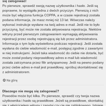
się zalogować!
Po pierwsze, sprawdź swoją nazwę użytkownika i hasło. Jeśli są
poprawne, to wystąpiła jedna z dwóch przyczyn. Pierwszą z nich
może być włączona funkcja COPPA, a w czasie rejestracji została
podana informacja, że masz mniej niż 13 lat. Wówczas należy
wykonać instrukcje wysłane na twój adres e-mail. Jeśli nie to było
przyczyną, być może nie została aktywowana rejestracja. Niektóre
witryny przed pierwszym zalogowaniem wymagają aktywowania
rejestracji przez osobę rejestrującą się lub przez administratora.
Informacja o tym była wyświetlona podczas rejestracji. Jeśli została
wysłana do ciebie wiadomość e-mail, postępuj zgodnie z zawartymi
w niej instrukcjami. Jeżeli taka wiadomość do ciebie nie dotarła, być
może został podany nieprawidłowy adres e-mail lub wiadomość
została zatrzymana przez filtr antyspamowy. Jeśli na pewno podany
przez ciebie adres e-mail jest prawidłowy, spróbuj skontaktować się
z administratorem.
Na górę
Dlaczego nie mogę się zalogować?
Powodów może być kilka. Po pierwsze, sprawdź czy twoja nazwa
użytkownika i hasło są prawidłowe. Jeżeli są prawidłowe, skontaktuj
się z właścicielem witryny i zapytaj czy cię nie zablokowano. Istnieje