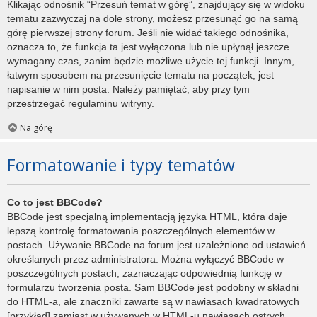
Klikając odnośnik “Przesuń temat w górę”, znajdujący się w widoku
tematu zazwyczaj na dole strony, możesz przesunąć go na samą
górę pierwszej strony forum. Jeśli nie widać takiego odnośnika,
oznacza to, że funkcja ta jest wyłączona lub nie upłynął jeszcze
wymagany czas, zanim będzie możliwe użycie tej funkcji. Innym,
łatwym sposobem na przesunięcie tematu na początek, jest
napisanie w nim posta. Należy pamiętać, aby przy tym
przestrzegać regulaminu witryny.
Na górę
Formatowanie i typy tematów
Co to jest BBCode?
BBCode jest specjalną implementacją języka HTML, która daje
lepszą kontrolę formatowania poszczególnych elementów w
postach. Używanie BBCode na forum jest uzależnione od ustawień
określanych przez administratora. Można wyłączyć BBCode w
poszczególnych postach, zaznaczając odpowiednią funkcję w
formularzu tworzenia posta. Sam BBCode jest podobny w składni
do HTML-a, ale znaczniki zawarte są w nawiasach kwadratowych
[przykład] zamiast w używanych w HTML-u nawiasach ostrych