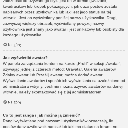
zależności od używanego stylu jest on w formie gwiazdek,
kwadracików lub kropek pokazujących, jak dużo postów zostało
napisanych przez użytkownika lub jaki jest jego status na tej
witrynie. Jest on wyświetlany poniżej nazwy użytkownika. Drugi,
zazwyczaj większy obrazek, wyświetlany powyżej nazwy
użytkownika jest znany jako awatar i jest unikatowy lub osobisty dla
każdego użytkownika.
Na górę
Jak wyświetlić awatar?
W panelu zarządzania kontem na karcie „Profil” w sekcji „Awatar”,
używając jednej z czterech metod: Gravatar, Galeria awatarów,
Zdalny awatar lub Prześlij awatar, można dodać awatar.
Wyświetlanie awatarów i sposób ich wyświetlania są uzależnione od
administratora witryny. Jeśli nie można używać awatarów na danej
witrynie, należy skontaktować się z jej administratorem.
Na górę
Co to jest ranga i jak można ją zmienić?
Rangi wyświetlane pod nazwami użytkowników oznaczają, ile
postów dany użytkownik napisał lub jaki ma status na forum, np.