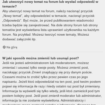
Jak utworzyć nowy temat na forum lub wysłać odpowiedź w
temacie?
Aby utworzyć nowy temat na forum, należy nacisnąć przycisk
„Nowy temat”, aby odpowiedzieć w temacie, nacisnąć przycisk
„Odpowiedz”. Być może, że przed publikowaniem wiadomości
trzeba będzie się zarejestrować. Na dole strony forum lub strony
tematów jest wyświetlana lista uprawnień użytkownika na każdym
forum. Na przykład: Możesz tworzyć nowe tematy, Możesz
dodawać załączniki itp.
Na górę
W jaki sposób można zmienić lub usunąć post?
Jeśli nie jesteś administratorem lub moderatorem, możesz
zmieniać i usuwać tylko swoje posty. Możesz zmienić post,
naciskając przycisk
Zmień
znajdujący się przy danym poście.
Czasami można to zrobić tylko przez pewien czas po jego
napisaniu. Jeżeli ktoś odpowiedział na ten post, pod twoim postem
pojawi się informacja ile razy i kiedy ostatni raz post był zmieniany.
Informacja ta wyświetli się tylko wtedy, jeśli ktoś zamieścił pod tym
postem kolejny post. Jeśli post zmienił moderator lub administrator,
informacja ta nie zostanie wyświetlona. Administratorzy i
moderatorzy mogą zostawić notatkę z informacją, dlaczego ten