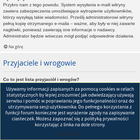
Przykro nam z tego powodu. System wysyłania e-maili witryny
zawiera zabezpieczenia umożliwiające wytropienie użytkowników,
którzy wysyłają takie wiadomości. Prześlij administratorowi witryny
pełną kopię otrzymanego e-maila – ważne, aby były w niej zawarte
nagłówki, ponieważ zawierają one informacje o nadawcy.
Administrator będzie wówczas mógł podjąć odpowiednie działania.
Na górę
Przyjaciele i wrogowie
Co to jest lista przyjaciół i wrogów?
Jest to lista, którą można użyć do organizowania różnych
Używamy informacji zapisanych za pomocą cookies w celach
użytkowników witryny. Użytkownicy dodani do listy przyjaciół będą
statystycznych by lepiej zrozumieć jak odwiedzający używają
wyświetleni na karcie
Przyjaciele
znajdującej się w panelu
serwisu i pomóc w poprawianiu jego funkcjonalności oraz do
zarządzania kontem. Z tego poziomu można szybko sprawdzić ich
utrzymywania sesji użytkownika. Do pełnego korzystania z
status, a także wysłać prywatną wiadomość. Zależnie od
funkcji forum konieczne jest wyrażenie zgody na zapisywanie
używanego stylu witryny, posty tych użytkowników mogą być
ciasteczek. Możesz zapoznać się z polityką prywatności
wyróżniane. Jeśli użytkownik zostanie dodany do listy wrogów,
korzystając z linka na dole strony.
wszystkie posty przez niego napisane domyślnie nie będą
Akceptuję
wyświetlane.