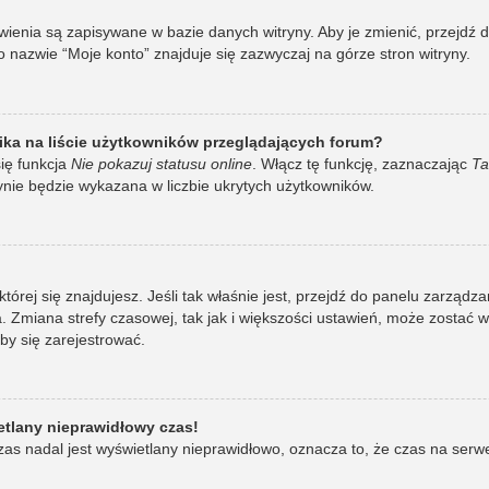
awienia są zapisywane w bazie danych witryny. Aby je zmienić, przej
 nazwie “Moje konto” znajduje się zazwyczaj na górze stron witryny.
ka na liście użytkowników przeglądających forum?
ię funkcja
Nie pokazuj statusu online
. Włącz tę funkcję, zaznaczając
Ta
ynie będzie wykazana w liczbie ukrytych użytkowników.
w której się znajdujesz. Jeśli tak właśnie jest, przejdź do panelu zarzą
 Zmiana strefy czasowej, tak jak i większości ustawień, może zostać 
by się zarejestrować.
etlany nieprawidłowy czas!
as nadal jest wyświetlany nieprawidłowo, oznacza to, że czas na serw