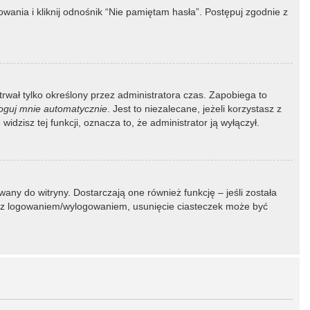
ania i kliknij odnośnik “Nie pamiętam hasła”. Postępuj zgodnie z
 trwał tylko określony przez administratora czas. Zapobiega to
oguj mnie automatycznie
. Jest to niezalecane, jeżeli korzystasz z
idzisz tej funkcji, oznacza to, że administrator ją wyłączył.
ny do witryny. Dostarczają one również funkcję – jeśli została
my z logowaniem/wylogowaniem, usunięcie ciasteczek może być