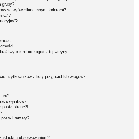
m grupy?
ków są wyświetlane innymi kolorami?
nika”?
tracyjny”?
omości!
domości!
aźliwy e-mail od kogoś z tej witryny!
ć użytkowników z listy przyjaciół lub wrogów?
fora?
wraca wyników?
 pustą stronę?!
w?
 posty i tematy?
 zakładki a obserwowaniem?