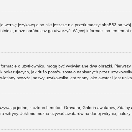
ją wersję językową albo nikt jeszcze nie przetłumaczył phpBB3 na twój 
e istnieje, może spróbujesz go utworzyć. Więcej informacji na ten tema
informacje o użytkowniku, mogą być wyświetlane dwa obrazki. Pierwszy
pokazujących, jak dużo postów zostało napisanych przez użytkownika lub
ietlany powyżej nazwy użytkownika jest znany jako awatar i jest unik
 używając jednej z czterech metod: Gravatar, Galeria awatarów, Zdalny
ra witryny. Jeśli nie można używać awatarów na danej witrynie, należy 