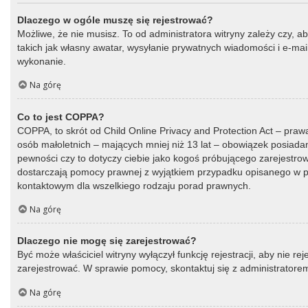
Dlaczego w ogóle muszę się rejestrować?
Możliwe, że nie musisz. To od administratora witryny zależy czy, a
takich jak własny awatar, wysyłanie prywatnych wiadomości i e-mail
wykonanie.
Na górę
Co to jest COPPA?
COPPA, to skrót od Child Online Privacy and Protection Act – praw
osób małoletnich – mających mniej niż 13 lat – obowiązek posiada
pewności czy to dotyczy ciebie jako kogoś próbującego zarejestrować
dostarczają pomocy prawnej z wyjątkiem przypadku opisanego w py
kontaktowym dla wszelkiego rodzaju porad prawnych.
Na górę
Dlaczego nie mogę się zarejestrować?
Być może właściciel witryny wyłączył funkcję rejestracji, aby nie r
zarejestrować. W sprawie pomocy, skontaktuj się z administratorem
Na górę