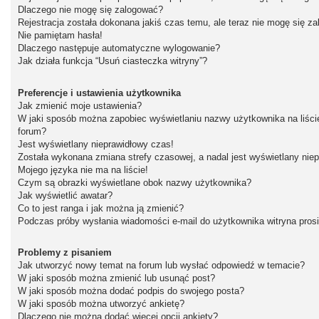
Dlaczego nie mogę się zalogować?
Rejestracja została dokonana jakiś czas temu, ale teraz nie mogę się z
Nie pamiętam hasła!
Dlaczego następuje automatyczne wylogowanie?
Jak działa funkcja “Usuń ciasteczka witryny”?
Preferencje i ustawienia użytkownika
Jak zmienić moje ustawienia?
W jaki sposób można zapobiec wyświetlaniu nazwy użytkownika na liśc
forum?
Jest wyświetlany nieprawidłowy czas!
Została wykonana zmiana strefy czasowej, a nadal jest wyświetlany nie
Mojego języka nie ma na liście!
Czym są obrazki wyświetlane obok nazwy użytkownika?
Jak wyświetlić awatar?
Co to jest ranga i jak można ją zmienić?
Podczas próby wysłania wiadomości e-mail do użytkownika witryna pros
Problemy z pisaniem
Jak utworzyć nowy temat na forum lub wysłać odpowiedź w temacie?
W jaki sposób można zmienić lub usunąć post?
W jaki sposób można dodać podpis do swojego posta?
W jaki sposób można utworzyć ankietę?
Dlaczego nie można dodać więcej opcji ankiety?