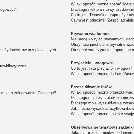
W jaki sposób można zostać lidere
alogować?!
Dlaczego niektóre nazwy użytkowni
Co to jest “Domyślna grupa użytkow
Czym jest odnośnik “Zespół adminis
Prywatne wiadomości
Nie mogę wysyłać prywatnych wiad
Otrzymuję niechciane prywatne wia
ie użytkowników przeglądających
Otrzymałem/otrzymałam spam lub obr
Przyjaciele i wrogowie
prawidłowy czas!
Co to jest lista przyjaciół i wrogów?
W jaki sposób można dodawać/usuwa
Przeszukiwanie forów
W jaki sposób można przeszukiwać 
i mnie o zalogowanie. Dlaczego?
Dlaczego moje wyszukiwanie nie z
Dlaczego moje wyszukiwanie zwraca
Jak można wyszukać użytkownikó
W jaki sposób można znaleźć swoje
Obserwowanie tematów i zakładki
Jaka jest różnica między dodaniem