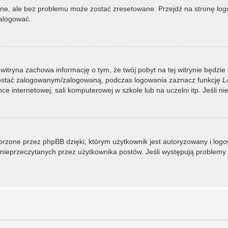
, ale bez problemu może zostać zresetowane. Przejdź na stronę logow
zalogować.
 witryna zachowa informację o tym, że twój pobyt na tej witrynie będzie
zostać zalogowanym/zalogowaną, podczas logowania zaznacz funkcję
L
 internetowej, sali komputerowej w szkole lub na uczelni itp. Jeśli nie w
rzone przez phpBB dzięki, którym użytkownik jest autoryzowany i logowa
 i nieprzeczytanych przez użytkownika postów. Jeśli występują proble