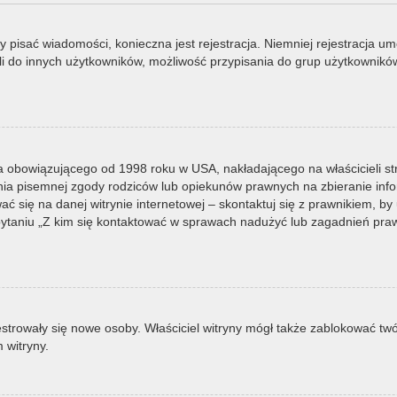
by pisać wiadomości, konieczna jest rejestracja. Niemniej rejestracja u
i do innych użytkowników, możliwość przypisania do grup użytkowników it
a obowiązującego od 1998 roku w USA, nakładającego na właścicieli st
nia pisemnej zgody rodziców lub opiekunów prawnych na zbieranie infor
 się na danej witrynie internetowej – skontaktuj się z prawnikiem, by u
taniu „Z kim się kontaktować w sprawach nadużyć lub zagadnień prawn
ejestrowały się nowe osoby. Właściciel witryny mógł także zablokować tw
 witryny.