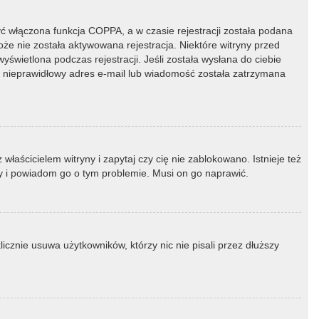
ć włączona funkcja COPPA, a w czasie rejestracji została podana
oże nie została aktywowana rejestracja. Niektóre witryny przed
świetlona podczas rejestracji. Jeśli została wysłana do ciebie
ny nieprawidłowy adres e-mail lub wiadomość została zatrzymana
łaścicielem witryny i zapytaj czy cię nie zablokowano. Istnieje też
ny i powiadom go o tym problemie. Musi on go naprawić.
icznie usuwa użytkowników, którzy nic nie pisali przez dłuższy