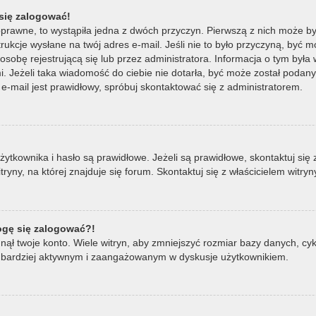
się zalogować!
oprawne, to wystąpiła jedna z dwóch przyczyn. Pierwszą z nich może by
ukcje wysłane na twój adres e-mail. Jeśli nie to było przyczyną, być m
bę rejestrującą się lub przez administratora. Informacja o tym była wy
mi. Jeżeli taka wiadomość do ciebie nie dotarła, być może został poda
e-mail jest prawidłowy, spróbuj skontaktować się z administratorem.
ownika i hasło są prawidłowe. Jeżeli są prawidłowe, skontaktuj się z w
ny, na której znajduje się forum. Skontaktuj się z właścicielem witry
mogę się zalogować?!
ął twoje konto. Wiele witryn, aby zmniejszyć rozmiar bazy danych, cykl
ądź bardziej aktywnym i zaangażowanym w dyskusje użytkownikiem.