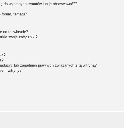
kę do wybranych tematów lub je obserwować??
 forum, tematu?
 na tej witrynie?
tkie swoje załączniki?
nia?
a?
nadużyć lub zagadnień prawnych związanych z tą witryną?
orem witryny?