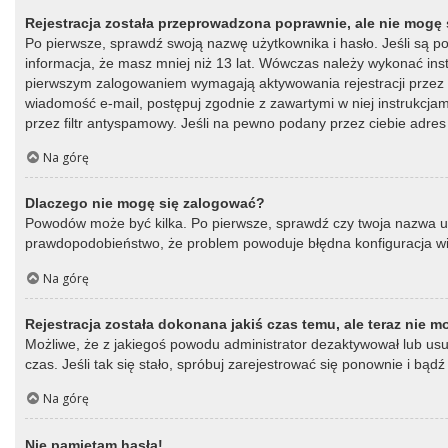
Rejestracja została przeprowadzona poprawnie, ale nie mogę 
Po pierwsze, sprawdź swoją nazwę użytkownika i hasło. Jeśli są p
informacja, że masz mniej niż 13 lat. Wówczas należy wykonać instr
pierwszym zalogowaniem wymagają aktywowania rejestracji przez oso
wiadomość e-mail, postępuj zgodnie z zawartymi w niej instrukcja
przez filtr antyspamowy. Jeśli na pewno podany przez ciebie adres 
Na górę
Dlaczego nie mogę się zalogować?
Powodów może być kilka. Po pierwsze, sprawdź czy twoja nazwa użytk
prawdopodobieństwo, że problem powoduje błędna konfiguracja witry
Na górę
Rejestracja została dokonana jakiś czas temu, ale teraz nie 
Możliwe, że z jakiegoś powodu administrator dezaktywował lub usun
czas. Jeśli tak się stało, spróbuj zarejestrować się ponownie i b
Na górę
Nie pamiętam hasła!