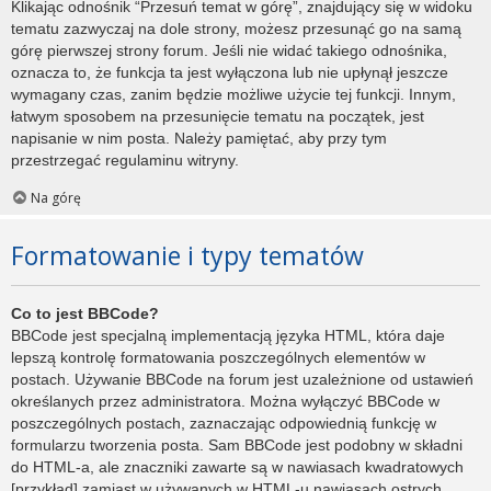
Klikając odnośnik “Przesuń temat w górę”, znajdujący się w widoku
tematu zazwyczaj na dole strony, możesz przesunąć go na samą
górę pierwszej strony forum. Jeśli nie widać takiego odnośnika,
oznacza to, że funkcja ta jest wyłączona lub nie upłynął jeszcze
wymagany czas, zanim będzie możliwe użycie tej funkcji. Innym,
łatwym sposobem na przesunięcie tematu na początek, jest
napisanie w nim posta. Należy pamiętać, aby przy tym
przestrzegać regulaminu witryny.
Na górę
Formatowanie i typy tematów
Co to jest BBCode?
BBCode jest specjalną implementacją języka HTML, która daje
lepszą kontrolę formatowania poszczególnych elementów w
postach. Używanie BBCode na forum jest uzależnione od ustawień
określanych przez administratora. Można wyłączyć BBCode w
poszczególnych postach, zaznaczając odpowiednią funkcję w
formularzu tworzenia posta. Sam BBCode jest podobny w składni
do HTML-a, ale znaczniki zawarte są w nawiasach kwadratowych
[przykład] zamiast w używanych w HTML-u nawiasach ostrych