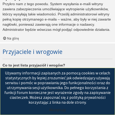
Przykro nam z tego powodu. System wysyłania e-maili witryny
zawiera zabezpieczenia umożliwiające wytropienie użytkowników,
którzy wysyłają takie wiadomości. Prześlij administratorowi witryny
pełną kopię otrzymanego e-maila – ważne, aby były w niej zawarte
nagłówki, ponieważ zawierają one informacje o nadawcy.
Administrator będzie wówczas mógł podjąć odpowiednie działania.
Na górę
Przyjaciele i wrogowie
Co to jest lista przyjaciół i wrogów?
Jest to lista, którą można użyć do organizowania różnych
Używamy informacji zapisanych za pomocą cookies w celach
użytkowników witryny. Użytkownicy dodani do listy przyjaciół będą
statystycznych by lepiej zrozumieć jak odwiedzający używają
wyświetleni na karcie
Przyjaciele
znajdującej się w panelu
serwisu i pomóc w poprawianiu jego funkcjonalności oraz do
zarządzania kontem. Z tego poziomu można szybko sprawdzić ich
utrzymywania sesji użytkownika. Do pełnego korzystania z
status, a także wysłać prywatną wiadomość. Zależnie od
funkcji forum konieczne jest wyrażenie zgody na zapisywanie
używanego stylu witryny, posty tych użytkowników mogą być
ciasteczek. Możesz zapoznać się z polityką prywatności
wyróżniane. Jeśli użytkownik zostanie dodany do listy wrogów,
korzystając z linka na dole strony.
wszystkie posty przez niego napisane domyślnie nie będą
Akceptuję
wyświetlane.