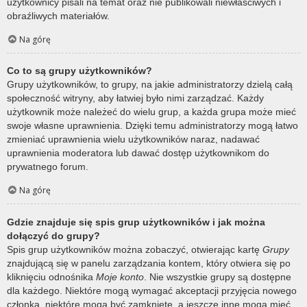
użytkownicy pisali na temat oraz nie publikowali niewłaściwych i
obraźliwych materiałów.
Na górę
Co to są grupy użytkowników?
Grupy użytkowników, to grupy, na jakie administratorzy dzielą całą
społeczność witryny, aby łatwiej było nimi zarządzać. Każdy
użytkownik może należeć do wielu grup, a każda grupa może mieć
swoje własne uprawnienia. Dzięki temu administratorzy mogą łatwo
zmieniać uprawnienia wielu użytkowników naraz, nadawać
uprawnienia moderatora lub dawać dostęp użytkownikom do
prywatnego forum.
Na górę
Gdzie znajduje się spis grup użytkowników i jak można
dołączyć do grupy?
Spis grup użytkowników można zobaczyć, otwierając kartę
Grupy
znajdującą się w panelu zarządzania kontem, który otwiera się po
kliknięciu odnośnika
Moje konto
. Nie wszystkie grupy są dostępne
dla każdego. Niektóre mogą wymagać akceptacji przyjęcia nowego
członka, niektóre mogą być zamknięte, a jeszcze inne mogą mieć