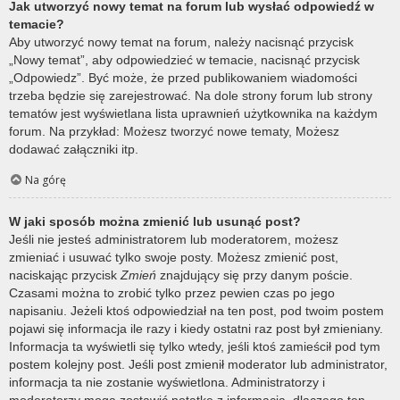
Jak utworzyć nowy temat na forum lub wysłać odpowiedź w
temacie?
Aby utworzyć nowy temat na forum, należy nacisnąć przycisk
„Nowy temat”, aby odpowiedzieć w temacie, nacisnąć przycisk
„Odpowiedz”. Być może, że przed publikowaniem wiadomości
trzeba będzie się zarejestrować. Na dole strony forum lub strony
tematów jest wyświetlana lista uprawnień użytkownika na każdym
forum. Na przykład: Możesz tworzyć nowe tematy, Możesz
dodawać załączniki itp.
Na górę
W jaki sposób można zmienić lub usunąć post?
Jeśli nie jesteś administratorem lub moderatorem, możesz
zmieniać i usuwać tylko swoje posty. Możesz zmienić post,
naciskając przycisk
Zmień
znajdujący się przy danym poście.
Czasami można to zrobić tylko przez pewien czas po jego
napisaniu. Jeżeli ktoś odpowiedział na ten post, pod twoim postem
pojawi się informacja ile razy i kiedy ostatni raz post był zmieniany.
Informacja ta wyświetli się tylko wtedy, jeśli ktoś zamieścił pod tym
postem kolejny post. Jeśli post zmienił moderator lub administrator,
informacja ta nie zostanie wyświetlona. Administratorzy i
moderatorzy mogą zostawić notatkę z informacją, dlaczego ten