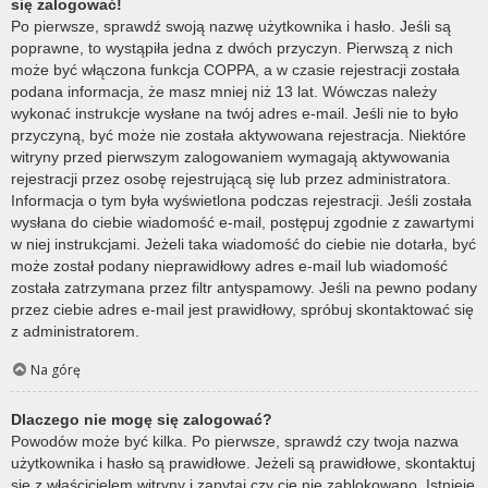
się zalogować!
Po pierwsze, sprawdź swoją nazwę użytkownika i hasło. Jeśli są
poprawne, to wystąpiła jedna z dwóch przyczyn. Pierwszą z nich
może być włączona funkcja COPPA, a w czasie rejestracji została
podana informacja, że masz mniej niż 13 lat. Wówczas należy
wykonać instrukcje wysłane na twój adres e-mail. Jeśli nie to było
przyczyną, być może nie została aktywowana rejestracja. Niektóre
witryny przed pierwszym zalogowaniem wymagają aktywowania
rejestracji przez osobę rejestrującą się lub przez administratora.
Informacja o tym była wyświetlona podczas rejestracji. Jeśli została
wysłana do ciebie wiadomość e-mail, postępuj zgodnie z zawartymi
w niej instrukcjami. Jeżeli taka wiadomość do ciebie nie dotarła, być
może został podany nieprawidłowy adres e-mail lub wiadomość
została zatrzymana przez filtr antyspamowy. Jeśli na pewno podany
przez ciebie adres e-mail jest prawidłowy, spróbuj skontaktować się
z administratorem.
Na górę
Dlaczego nie mogę się zalogować?
Powodów może być kilka. Po pierwsze, sprawdź czy twoja nazwa
użytkownika i hasło są prawidłowe. Jeżeli są prawidłowe, skontaktuj
się z właścicielem witryny i zapytaj czy cię nie zablokowano. Istnieje