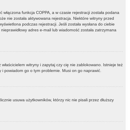
ć włączona funkcja COPPA, a w czasie rejestracji została podana
oże nie została aktywowana rejestracja. Niektóre witryny przed
świetlona podczas rejestracji. Jeśli została wysłana do ciebie
ny nieprawidłowy adres e-mail lub wiadomość została zatrzymana
łaścicielem witryny i zapytaj czy cię nie zablokowano. Istnieje też
ny i powiadom go o tym problemie. Musi on go naprawić.
icznie usuwa użytkowników, którzy nic nie pisali przez dłuższy