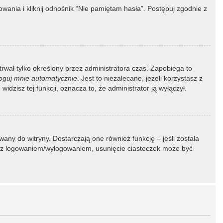
ania i kliknij odnośnik “Nie pamiętam hasła”. Postępuj zgodnie z
 trwał tylko określony przez administratora czas. Zapobiega to
oguj mnie automatycznie
. Jest to niezalecane, jeżeli korzystasz z
idzisz tej funkcji, oznacza to, że administrator ją wyłączył.
ny do witryny. Dostarczają one również funkcję – jeśli została
my z logowaniem/wylogowaniem, usunięcie ciasteczek może być