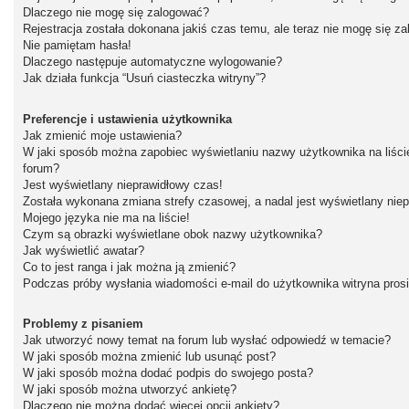
Dlaczego nie mogę się zalogować?
Rejestracja została dokonana jakiś czas temu, ale teraz nie mogę się z
Nie pamiętam hasła!
Dlaczego następuje automatyczne wylogowanie?
Jak działa funkcja “Usuń ciasteczka witryny”?
Preferencje i ustawienia użytkownika
Jak zmienić moje ustawienia?
W jaki sposób można zapobiec wyświetlaniu nazwy użytkownika na liśc
forum?
Jest wyświetlany nieprawidłowy czas!
Została wykonana zmiana strefy czasowej, a nadal jest wyświetlany nie
Mojego języka nie ma na liście!
Czym są obrazki wyświetlane obok nazwy użytkownika?
Jak wyświetlić awatar?
Co to jest ranga i jak można ją zmienić?
Podczas próby wysłania wiadomości e-mail do użytkownika witryna pros
Problemy z pisaniem
Jak utworzyć nowy temat na forum lub wysłać odpowiedź w temacie?
W jaki sposób można zmienić lub usunąć post?
W jaki sposób można dodać podpis do swojego posta?
W jaki sposób można utworzyć ankietę?
Dlaczego nie można dodać więcej opcji ankiety?