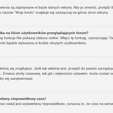
awienia są zapisywane w bazie danych witryny. Aby je zmienić, przej
 nazwie “Moje konto” znajduje się zazwyczaj na górze stron witryny.
ka na liście użytkowników przeglądających forum?
ię funkcja
Nie pokazuj statusu online
. Włącz tę funkcję, zaznaczając
Ta
ynie będzie wykazana w liczbie ukrytych użytkowników.
w której się znajdujesz. Jeśli tak właśnie jest, przejdź do panelu zarzą
 Zmiana strefy czasowej, tak jak i większości ustawień, może zostać 
by się zarejestrować.
etlany nieprawidłowy czas!
as nadal jest wyświetlany nieprawidłowo, oznacza to, że czas na serw