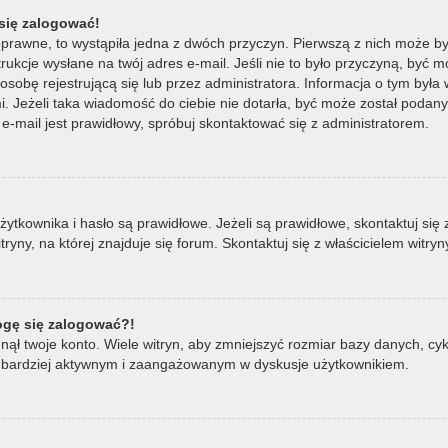
się zalogować!
oprawne, to wystąpiła jedna z dwóch przyczyn. Pierwszą z nich może by
ukcje wysłane na twój adres e-mail. Jeśli nie to było przyczyną, być m
bę rejestrującą się lub przez administratora. Informacja o tym była wy
mi. Jeżeli taka wiadomość do ciebie nie dotarła, być może został poda
e-mail jest prawidłowy, spróbuj skontaktować się z administratorem.
ownika i hasło są prawidłowe. Jeżeli są prawidłowe, skontaktuj się z w
ny, na której znajduje się forum. Skontaktuj się z właścicielem witry
mogę się zalogować?!
ął twoje konto. Wiele witryn, aby zmniejszyć rozmiar bazy danych, cykl
ądź bardziej aktywnym i zaangażowanym w dyskusje użytkownikiem.