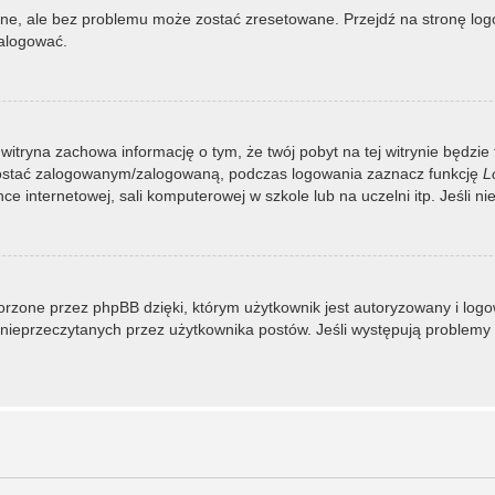
, ale bez problemu może zostać zresetowane. Przejdź na stronę logow
zalogować.
 witryna zachowa informację o tym, że twój pobyt na tej witrynie będzie
zostać zalogowanym/zalogowaną, podczas logowania zaznacz funkcję
L
 internetowej, sali komputerowej w szkole lub na uczelni itp. Jeśli nie w
rzone przez phpBB dzięki, którym użytkownik jest autoryzowany i logowa
 i nieprzeczytanych przez użytkownika postów. Jeśli występują proble