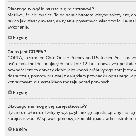
Dlaczego w ogóle muszę się rejestrować?
Możliwe, że nie musisz. To od administratora witryny zależy czy, a
takich jak własny awatar, wysyłanie prywatnych wiadomości i e-mail
wykonanie.
Na górę
Co to jest COPPA?
COPPA, to skrót od Child Online Privacy and Protection Act – praw
osób małoletnich – mających mniej niż 13 lat – obowiązek posiada
pewności czy to dotyczy ciebie jako kogoś próbującego zarejestrować
dostarczają pomocy prawnej z wyjątkiem przypadku opisanego w py
kontaktowym dla wszelkiego rodzaju porad prawnych.
Na górę
Dlaczego nie mogę się zarejestrować?
Być może właściciel witryny wyłączył funkcję rejestracji, aby nie r
zarejestrować. W sprawie pomocy, skontaktuj się z administratorem
Na górę