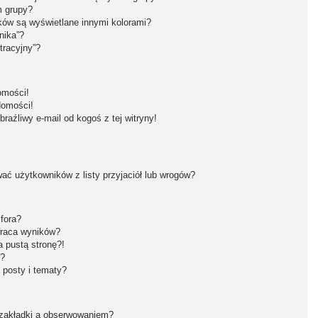
m grupy?
ków są wyświetlane innymi kolorami?
nika”?
tracyjny”?
omości!
domości!
aźliwy e-mail od kogoś z tej witryny!
ć użytkowników z listy przyjaciół lub wrogów?
fora?
wraca wyników?
 pustą stronę?!
w?
 posty i tematy?
 zakładki a obserwowaniem?