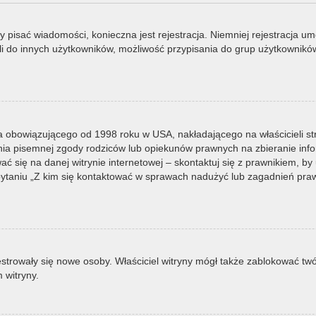
by pisać wiadomości, konieczna jest rejestracja. Niemniej rejestracja u
i do innych użytkowników, możliwość przypisania do grup użytkowników it
a obowiązującego od 1998 roku w USA, nakładającego na właścicieli st
nia pisemnej zgody rodziców lub opiekunów prawnych na zbieranie infor
 się na danej witrynie internetowej – skontaktuj się z prawnikiem, by u
taniu „Z kim się kontaktować w sprawach nadużyć lub zagadnień prawn
ejestrowały się nowe osoby. Właściciel witryny mógł także zablokować tw
 witryny.