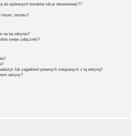
kę do wybranych tematów lub je obserwować??
 forum, tematu?
 na tej witrynie?
tkie swoje załączniki?
nia?
a?
nadużyć lub zagadnień prawnych związanych z tą witryną?
orem witryny?