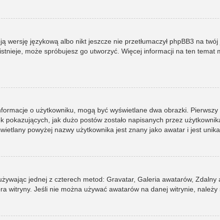
ją wersję językową albo nikt jeszcze nie przetłumaczył phpBB3 na twój 
e istnieje, może spróbujesz go utworzyć. Więcej informacji na ten tema
informacje o użytkowniku, mogą być wyświetlane dwa obrazki. Pierwszy
pokazujących, jak dużo postów zostało napisanych przez użytkownika lub
ietlany powyżej nazwy użytkownika jest znany jako awatar i jest unik
 używając jednej z czterech metod: Gravatar, Galeria awatarów, Zdalny
ra witryny. Jeśli nie można używać awatarów na danej witrynie, należy 