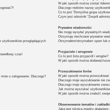
W jaki sposób można zostać lidere
alogować?!
Dlaczego niektóre nazwy użytkowni
Co to jest “Domyślna grupa użytkow
Czym jest odnośnik “Zespół adminis
Prywatne wiadomości
Nie mogę wysyłać prywatnych wiad
Otrzymuję niechciane prywatne wia
ie użytkowników przeglądających
Otrzymałem/otrzymałam spam lub obr
Przyjaciele i wrogowie
prawidłowy czas!
Co to jest lista przyjaciół i wrogów?
W jaki sposób można dodawać/usuwa
Przeszukiwanie forów
W jaki sposób można przeszukiwać 
i mnie o zalogowanie. Dlaczego?
Dlaczego moje wyszukiwanie nie z
Dlaczego moje wyszukiwanie zwraca
Jak można wyszukać użytkownikó
W jaki sposób można znaleźć swoje
Obserwowanie tematów i zakładki
Jaka jest różnica między dodaniem