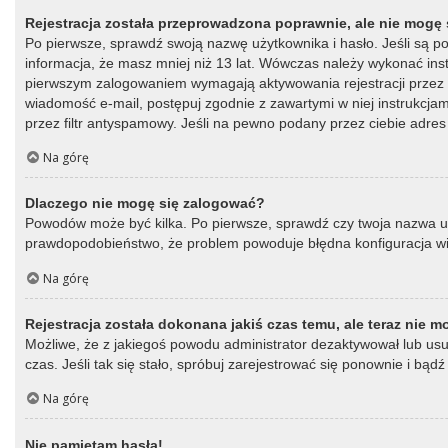
Rejestracja została przeprowadzona poprawnie, ale nie mogę 
Po pierwsze, sprawdź swoją nazwę użytkownika i hasło. Jeśli są p
informacja, że masz mniej niż 13 lat. Wówczas należy wykonać instr
pierwszym zalogowaniem wymagają aktywowania rejestracji przez oso
wiadomość e-mail, postępuj zgodnie z zawartymi w niej instrukcja
przez filtr antyspamowy. Jeśli na pewno podany przez ciebie adres 
Na górę
Dlaczego nie mogę się zalogować?
Powodów może być kilka. Po pierwsze, sprawdź czy twoja nazwa użytk
prawdopodobieństwo, że problem powoduje błędna konfiguracja witry
Na górę
Rejestracja została dokonana jakiś czas temu, ale teraz nie 
Możliwe, że z jakiegoś powodu administrator dezaktywował lub usun
czas. Jeśli tak się stało, spróbuj zarejestrować się ponownie i b
Na górę
Nie pamiętam hasła!