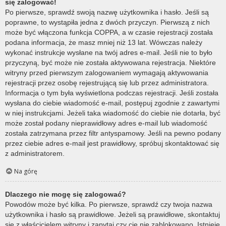
się zalogować!
Po pierwsze, sprawdź swoją nazwę użytkownika i hasło. Jeśli są
poprawne, to wystąpiła jedna z dwóch przyczyn. Pierwszą z nich
może być włączona funkcja COPPA, a w czasie rejestracji została
podana informacja, że masz mniej niż 13 lat. Wówczas należy
wykonać instrukcje wysłane na twój adres e-mail. Jeśli nie to było
przyczyną, być może nie została aktywowana rejestracja. Niektóre
witryny przed pierwszym zalogowaniem wymagają aktywowania
rejestracji przez osobę rejestrującą się lub przez administratora.
Informacja o tym była wyświetlona podczas rejestracji. Jeśli została
wysłana do ciebie wiadomość e-mail, postępuj zgodnie z zawartymi
w niej instrukcjami. Jeżeli taka wiadomość do ciebie nie dotarła, być
może został podany nieprawidłowy adres e-mail lub wiadomość
została zatrzymana przez filtr antyspamowy. Jeśli na pewno podany
przez ciebie adres e-mail jest prawidłowy, spróbuj skontaktować się
z administratorem.
Na górę
Dlaczego nie mogę się zalogować?
Powodów może być kilka. Po pierwsze, sprawdź czy twoja nazwa
użytkownika i hasło są prawidłowe. Jeżeli są prawidłowe, skontaktuj
się z właścicielem witryny i zapytaj czy cię nie zablokowano. Istnieje