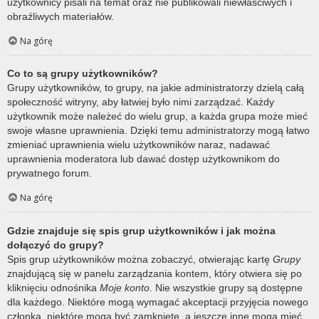
użytkownicy pisali na temat oraz nie publikowali niewłaściwych i
obraźliwych materiałów.
Na górę
Co to są grupy użytkowników?
Grupy użytkowników, to grupy, na jakie administratorzy dzielą całą
społeczność witryny, aby łatwiej było nimi zarządzać. Każdy
użytkownik może należeć do wielu grup, a każda grupa może mieć
swoje własne uprawnienia. Dzięki temu administratorzy mogą łatwo
zmieniać uprawnienia wielu użytkowników naraz, nadawać
uprawnienia moderatora lub dawać dostęp użytkownikom do
prywatnego forum.
Na górę
Gdzie znajduje się spis grup użytkowników i jak można
dołączyć do grupy?
Spis grup użytkowników można zobaczyć, otwierając kartę
Grupy
znajdującą się w panelu zarządzania kontem, który otwiera się po
kliknięciu odnośnika
Moje konto
. Nie wszystkie grupy są dostępne
dla każdego. Niektóre mogą wymagać akceptacji przyjęcia nowego
członka, niektóre mogą być zamknięte, a jeszcze inne mogą mieć