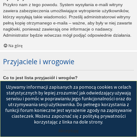
Przykro nam z tego powodu. System wysyłania e-maili witryny
zawiera zabezpieczenia umożliwiające wytropienie użytkowników,
którzy wysyłają takie wiadomości. Prześlij administratorowi witryny
pełną kopię otrzymanego e-maila – ważne, aby były w niej zawarte
nagłówki, ponieważ zawierają one informacje o nadawcy.
Administrator będzie wówczas mógł podjąć odpowiednie działania.
Na górę
Przyjaciele i wrogowie
Co to jest lista przyjaciół i wrogów?
Jest to lista, którą można użyć do organizowania różnych
Używamy informacji zapisanych za pomocą cookies w celach
użytkowników witryny. Użytkownicy dodani do listy przyjaciół będą
statystycznych by lepiej zrozumieć jak odwiedzający używają
wyświetleni na karcie
Przyjaciele
znajdującej się w panelu
serwisu i pomóc w poprawianiu jego funkcjonalności oraz do
zarządzania kontem. Z tego poziomu można szybko sprawdzić ich
utrzymywania sesji użytkownika. Do pełnego korzystania z
status, a także wysłać prywatną wiadomość. Zależnie od
funkcji forum konieczne jest wyrażenie zgody na zapisywanie
używanego stylu witryny, posty tych użytkowników mogą być
ciasteczek. Możesz zapoznać się z polityką prywatności
wyróżniane. Jeśli użytkownik zostanie dodany do listy wrogów,
korzystając z linka na dole strony.
wszystkie posty przez niego napisane domyślnie nie będą
Akceptuję
wyświetlane.