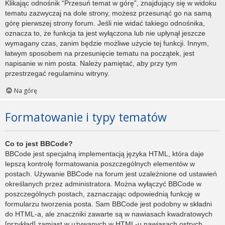
Klikając odnośnik “Przesuń temat w górę”, znajdujący się w widoku
tematu zazwyczaj na dole strony, możesz przesunąć go na samą
górę pierwszej strony forum. Jeśli nie widać takiego odnośnika,
oznacza to, że funkcja ta jest wyłączona lub nie upłynął jeszcze
wymagany czas, zanim będzie możliwe użycie tej funkcji. Innym,
łatwym sposobem na przesunięcie tematu na początek, jest
napisanie w nim posta. Należy pamiętać, aby przy tym
przestrzegać regulaminu witryny.
Na górę
Formatowanie i typy tematów
Co to jest BBCode?
BBCode jest specjalną implementacją języka HTML, która daje
lepszą kontrolę formatowania poszczególnych elementów w
postach. Używanie BBCode na forum jest uzależnione od ustawień
określanych przez administratora. Można wyłączyć BBCode w
poszczególnych postach, zaznaczając odpowiednią funkcję w
formularzu tworzenia posta. Sam BBCode jest podobny w składni
do HTML-a, ale znaczniki zawarte są w nawiasach kwadratowych
[przykład] zamiast w używanych w HTML-u nawiasach ostrych