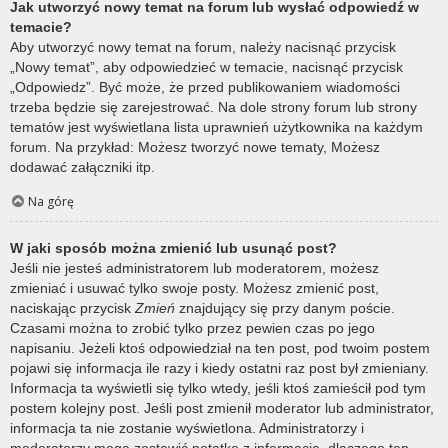
Jak utworzyć nowy temat na forum lub wysłać odpowiedź w
temacie?
Aby utworzyć nowy temat na forum, należy nacisnąć przycisk
„Nowy temat”, aby odpowiedzieć w temacie, nacisnąć przycisk
„Odpowiedz”. Być może, że przed publikowaniem wiadomości
trzeba będzie się zarejestrować. Na dole strony forum lub strony
tematów jest wyświetlana lista uprawnień użytkownika na każdym
forum. Na przykład: Możesz tworzyć nowe tematy, Możesz
dodawać załączniki itp.
Na górę
W jaki sposób można zmienić lub usunąć post?
Jeśli nie jesteś administratorem lub moderatorem, możesz
zmieniać i usuwać tylko swoje posty. Możesz zmienić post,
naciskając przycisk
Zmień
znajdujący się przy danym poście.
Czasami można to zrobić tylko przez pewien czas po jego
napisaniu. Jeżeli ktoś odpowiedział na ten post, pod twoim postem
pojawi się informacja ile razy i kiedy ostatni raz post był zmieniany.
Informacja ta wyświetli się tylko wtedy, jeśli ktoś zamieścił pod tym
postem kolejny post. Jeśli post zmienił moderator lub administrator,
informacja ta nie zostanie wyświetlona. Administratorzy i
moderatorzy mogą zostawić notatkę z informacją, dlaczego ten