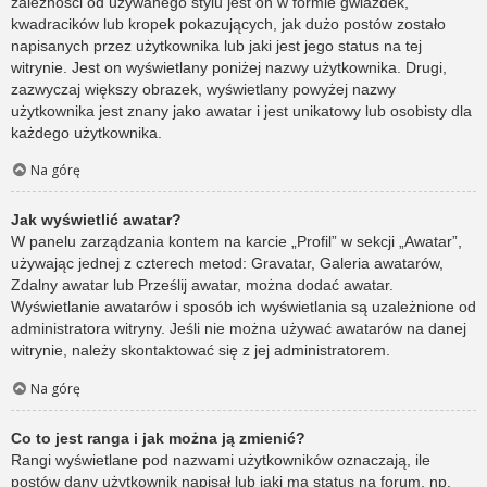
zależności od używanego stylu jest on w formie gwiazdek,
kwadracików lub kropek pokazujących, jak dużo postów zostało
napisanych przez użytkownika lub jaki jest jego status na tej
witrynie. Jest on wyświetlany poniżej nazwy użytkownika. Drugi,
zazwyczaj większy obrazek, wyświetlany powyżej nazwy
użytkownika jest znany jako awatar i jest unikatowy lub osobisty dla
każdego użytkownika.
Na górę
Jak wyświetlić awatar?
W panelu zarządzania kontem na karcie „Profil” w sekcji „Awatar”,
używając jednej z czterech metod: Gravatar, Galeria awatarów,
Zdalny awatar lub Prześlij awatar, można dodać awatar.
Wyświetlanie awatarów i sposób ich wyświetlania są uzależnione od
administratora witryny. Jeśli nie można używać awatarów na danej
witrynie, należy skontaktować się z jej administratorem.
Na górę
Co to jest ranga i jak można ją zmienić?
Rangi wyświetlane pod nazwami użytkowników oznaczają, ile
postów dany użytkownik napisał lub jaki ma status na forum, np.