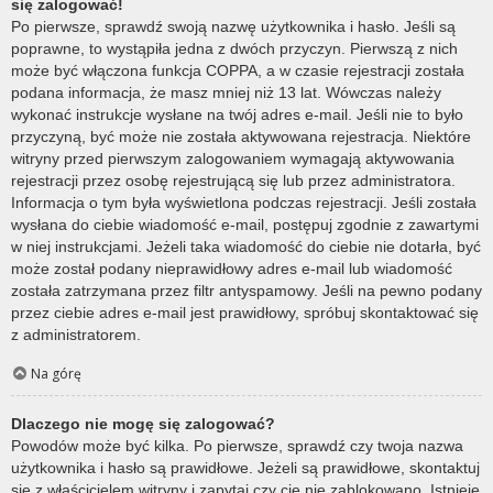
się zalogować!
Po pierwsze, sprawdź swoją nazwę użytkownika i hasło. Jeśli są
poprawne, to wystąpiła jedna z dwóch przyczyn. Pierwszą z nich
może być włączona funkcja COPPA, a w czasie rejestracji została
podana informacja, że masz mniej niż 13 lat. Wówczas należy
wykonać instrukcje wysłane na twój adres e-mail. Jeśli nie to było
przyczyną, być może nie została aktywowana rejestracja. Niektóre
witryny przed pierwszym zalogowaniem wymagają aktywowania
rejestracji przez osobę rejestrującą się lub przez administratora.
Informacja o tym była wyświetlona podczas rejestracji. Jeśli została
wysłana do ciebie wiadomość e-mail, postępuj zgodnie z zawartymi
w niej instrukcjami. Jeżeli taka wiadomość do ciebie nie dotarła, być
może został podany nieprawidłowy adres e-mail lub wiadomość
została zatrzymana przez filtr antyspamowy. Jeśli na pewno podany
przez ciebie adres e-mail jest prawidłowy, spróbuj skontaktować się
z administratorem.
Na górę
Dlaczego nie mogę się zalogować?
Powodów może być kilka. Po pierwsze, sprawdź czy twoja nazwa
użytkownika i hasło są prawidłowe. Jeżeli są prawidłowe, skontaktuj
się z właścicielem witryny i zapytaj czy cię nie zablokowano. Istnieje