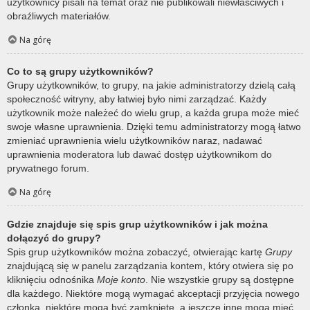
użytkownicy pisali na temat oraz nie publikowali niewłaściwych i
obraźliwych materiałów.
Na górę
Co to są grupy użytkowników?
Grupy użytkowników, to grupy, na jakie administratorzy dzielą całą
społeczność witryny, aby łatwiej było nimi zarządzać. Każdy
użytkownik może należeć do wielu grup, a każda grupa może mieć
swoje własne uprawnienia. Dzięki temu administratorzy mogą łatwo
zmieniać uprawnienia wielu użytkowników naraz, nadawać
uprawnienia moderatora lub dawać dostęp użytkownikom do
prywatnego forum.
Na górę
Gdzie znajduje się spis grup użytkowników i jak można
dołączyć do grupy?
Spis grup użytkowników można zobaczyć, otwierając kartę
Grupy
znajdującą się w panelu zarządzania kontem, który otwiera się po
kliknięciu odnośnika
Moje konto
. Nie wszystkie grupy są dostępne
dla każdego. Niektóre mogą wymagać akceptacji przyjęcia nowego
członka, niektóre mogą być zamknięte, a jeszcze inne mogą mieć