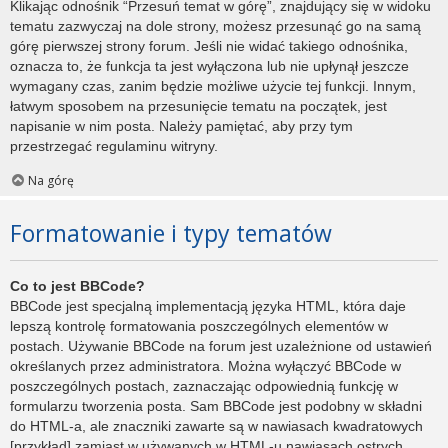
Klikając odnośnik “Przesuń temat w górę”, znajdujący się w widoku
tematu zazwyczaj na dole strony, możesz przesunąć go na samą
górę pierwszej strony forum. Jeśli nie widać takiego odnośnika,
oznacza to, że funkcja ta jest wyłączona lub nie upłynął jeszcze
wymagany czas, zanim będzie możliwe użycie tej funkcji. Innym,
łatwym sposobem na przesunięcie tematu na początek, jest
napisanie w nim posta. Należy pamiętać, aby przy tym
przestrzegać regulaminu witryny.
Na górę
Formatowanie i typy tematów
Co to jest BBCode?
BBCode jest specjalną implementacją języka HTML, która daje
lepszą kontrolę formatowania poszczególnych elementów w
postach. Używanie BBCode na forum jest uzależnione od ustawień
określanych przez administratora. Można wyłączyć BBCode w
poszczególnych postach, zaznaczając odpowiednią funkcję w
formularzu tworzenia posta. Sam BBCode jest podobny w składni
do HTML-a, ale znaczniki zawarte są w nawiasach kwadratowych
[przykład] zamiast w używanych w HTML-u nawiasach ostrych