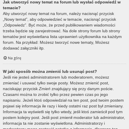
Jak utworzyć nowy temat na forum lub wysłać odpowiedź w
temacie?
Aby utworzyć nowy temat na forum, należy nacisnąć przycisk
„Nowy temat”, aby odpowiedzieć w temacie, nacisnąć przycisk
„Odpowiedz”. Być może, że przed publikowaniem wiadomości
trzeba będzie się zarejestrować. Na dole strony forum lub strony
tematów jest wyświetlana lista uprawnień użytkownika na każdym
forum. Na przykład: Możesz tworzyć nowe tematy, Możesz
dodawać załączniki itp.
Na górę
W jaki sposób można zmienić lub usunąć post?
Jeśli nie jesteś administratorem lub moderatorem, możesz
zmieniać i usuwać tylko swoje posty. Możesz zmienić post,
naciskając przycisk
Zmień
znajdujący się przy danym poście.
Czasami można to zrobić tylko przez pewien czas po jego
napisaniu. Jeżeli ktoś odpowiedział na ten post, pod twoim postem
pojawi się informacja ile razy i kiedy ostatni raz post był zmieniany.
Informacja ta wyświetli się tylko wtedy, jeśli ktoś zamieścił pod tym
postem kolejny post. Jeśli post zmienił moderator lub administrator,
informacja ta nie zostanie wyświetlona. Administratorzy i
moderatorzy mogą zostawić notatkę z informacją, dlaczego ten