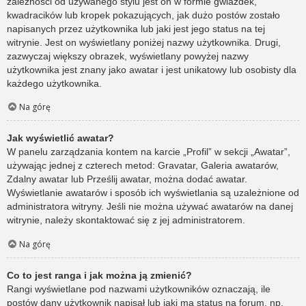
zależności od używanego stylu jest on w formie gwiazdek,
kwadracików lub kropek pokazujących, jak dużo postów zostało
napisanych przez użytkownika lub jaki jest jego status na tej
witrynie. Jest on wyświetlany poniżej nazwy użytkownika. Drugi,
zazwyczaj większy obrazek, wyświetlany powyżej nazwy
użytkownika jest znany jako awatar i jest unikatowy lub osobisty dla
każdego użytkownika.
Na górę
Jak wyświetlić awatar?
W panelu zarządzania kontem na karcie „Profil” w sekcji „Awatar”,
używając jednej z czterech metod: Gravatar, Galeria awatarów,
Zdalny awatar lub Prześlij awatar, można dodać awatar.
Wyświetlanie awatarów i sposób ich wyświetlania są uzależnione od
administratora witryny. Jeśli nie można używać awatarów na danej
witrynie, należy skontaktować się z jej administratorem.
Na górę
Co to jest ranga i jak można ją zmienić?
Rangi wyświetlane pod nazwami użytkowników oznaczają, ile
postów dany użytkownik napisał lub jaki ma status na forum, np.