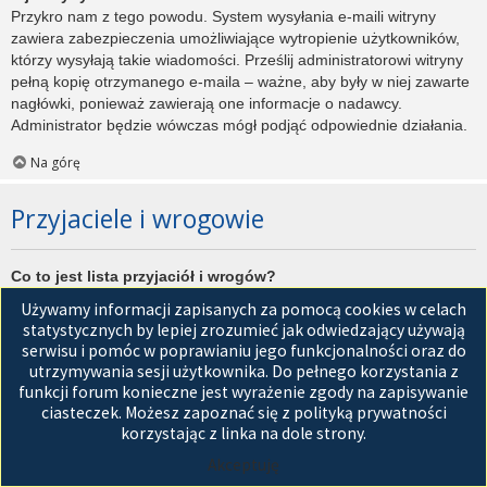
Przykro nam z tego powodu. System wysyłania e-maili witryny
zawiera zabezpieczenia umożliwiające wytropienie użytkowników,
którzy wysyłają takie wiadomości. Prześlij administratorowi witryny
pełną kopię otrzymanego e-maila – ważne, aby były w niej zawarte
nagłówki, ponieważ zawierają one informacje o nadawcy.
Administrator będzie wówczas mógł podjąć odpowiednie działania.
Na górę
Przyjaciele i wrogowie
Co to jest lista przyjaciół i wrogów?
Jest to lista, którą można użyć do organizowania różnych
Używamy informacji zapisanych za pomocą cookies w celach
użytkowników witryny. Użytkownicy dodani do listy przyjaciół będą
statystycznych by lepiej zrozumieć jak odwiedzający używają
wyświetleni na karcie
Przyjaciele
znajdującej się w panelu
serwisu i pomóc w poprawianiu jego funkcjonalności oraz do
zarządzania kontem. Z tego poziomu można szybko sprawdzić ich
utrzymywania sesji użytkownika. Do pełnego korzystania z
status, a także wysłać prywatną wiadomość. Zależnie od
funkcji forum konieczne jest wyrażenie zgody na zapisywanie
używanego stylu witryny, posty tych użytkowników mogą być
ciasteczek. Możesz zapoznać się z polityką prywatności
wyróżniane. Jeśli użytkownik zostanie dodany do listy wrogów,
korzystając z linka na dole strony.
wszystkie posty przez niego napisane domyślnie nie będą
Akceptuję
wyświetlane.