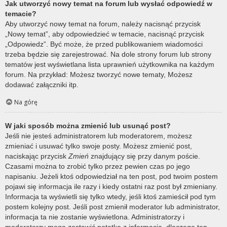
Jak utworzyć nowy temat na forum lub wysłać odpowiedź w
temacie?
Aby utworzyć nowy temat na forum, należy nacisnąć przycisk
„Nowy temat”, aby odpowiedzieć w temacie, nacisnąć przycisk
„Odpowiedz”. Być może, że przed publikowaniem wiadomości
trzeba będzie się zarejestrować. Na dole strony forum lub strony
tematów jest wyświetlana lista uprawnień użytkownika na każdym
forum. Na przykład: Możesz tworzyć nowe tematy, Możesz
dodawać załączniki itp.
Na górę
W jaki sposób można zmienić lub usunąć post?
Jeśli nie jesteś administratorem lub moderatorem, możesz
zmieniać i usuwać tylko swoje posty. Możesz zmienić post,
naciskając przycisk
Zmień
znajdujący się przy danym poście.
Czasami można to zrobić tylko przez pewien czas po jego
napisaniu. Jeżeli ktoś odpowiedział na ten post, pod twoim postem
pojawi się informacja ile razy i kiedy ostatni raz post był zmieniany.
Informacja ta wyświetli się tylko wtedy, jeśli ktoś zamieścił pod tym
postem kolejny post. Jeśli post zmienił moderator lub administrator,
informacja ta nie zostanie wyświetlona. Administratorzy i
moderatorzy mogą zostawić notatkę z informacją, dlaczego ten