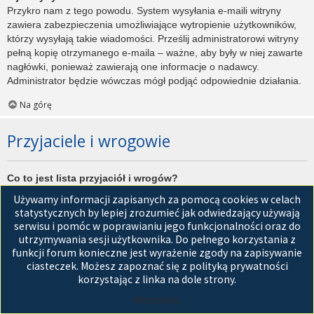
Przykro nam z tego powodu. System wysyłania e-maili witryny
zawiera zabezpieczenia umożliwiające wytropienie użytkowników,
którzy wysyłają takie wiadomości. Prześlij administratorowi witryny
pełną kopię otrzymanego e-maila – ważne, aby były w niej zawarte
nagłówki, ponieważ zawierają one informacje o nadawcy.
Administrator będzie wówczas mógł podjąć odpowiednie działania.
Na górę
Przyjaciele i wrogowie
Co to jest lista przyjaciół i wrogów?
Jest to lista, którą można użyć do organizowania różnych
Używamy informacji zapisanych za pomocą cookies w celach
użytkowników witryny. Użytkownicy dodani do listy przyjaciół będą
statystycznych by lepiej zrozumieć jak odwiedzający używają
wyświetleni na karcie
Przyjaciele
znajdującej się w panelu
serwisu i pomóc w poprawianiu jego funkcjonalności oraz do
zarządzania kontem. Z tego poziomu można szybko sprawdzić ich
utrzymywania sesji użytkownika. Do pełnego korzystania z
status, a także wysłać prywatną wiadomość. Zależnie od
funkcji forum konieczne jest wyrażenie zgody na zapisywanie
używanego stylu witryny, posty tych użytkowników mogą być
ciasteczek. Możesz zapoznać się z polityką prywatności
wyróżniane. Jeśli użytkownik zostanie dodany do listy wrogów,
korzystając z linka na dole strony.
wszystkie posty przez niego napisane domyślnie nie będą
Akceptuję
wyświetlane.