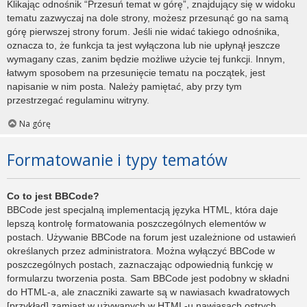
Klikając odnośnik “Przesuń temat w górę”, znajdujący się w widoku
tematu zazwyczaj na dole strony, możesz przesunąć go na samą
górę pierwszej strony forum. Jeśli nie widać takiego odnośnika,
oznacza to, że funkcja ta jest wyłączona lub nie upłynął jeszcze
wymagany czas, zanim będzie możliwe użycie tej funkcji. Innym,
łatwym sposobem na przesunięcie tematu na początek, jest
napisanie w nim posta. Należy pamiętać, aby przy tym
przestrzegać regulaminu witryny.
Na górę
Formatowanie i typy tematów
Co to jest BBCode?
BBCode jest specjalną implementacją języka HTML, która daje
lepszą kontrolę formatowania poszczególnych elementów w
postach. Używanie BBCode na forum jest uzależnione od ustawień
określanych przez administratora. Można wyłączyć BBCode w
poszczególnych postach, zaznaczając odpowiednią funkcję w
formularzu tworzenia posta. Sam BBCode jest podobny w składni
do HTML-a, ale znaczniki zawarte są w nawiasach kwadratowych
[przykład] zamiast w używanych w HTML-u nawiasach ostrych