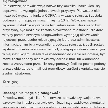
się zalogować!
Po pierwsze, sprawdź swoją nazwę użytkownika i hasło. Jeśli są
poprawne, to wystąpiła jedna z dwóch przyczyn. Pierwszą z nich
może być włączona funkcja COPPA, a w czasie rejestracji została
podana informacja, że masz mniej niż 13 lat. Wówczas należy
wykonać instrukcje wysłane na twój adres e-mail. Jeśli nie to było
przyczyną, być może nie została aktywowana rejestracja. Niektóre
witryny przed pierwszym zalogowaniem wymagają aktywowania
rejestracji przez osobę rejestrującą się lub przez administratora.
Informacja o tym była wyświetlona podczas rejestracji. Jeśli została
wysłana do ciebie wiadomość e-mail, postępuj zgodnie z zawartymi
w niej instrukcjami. Jeżeli taka wiadomość do ciebie nie dotarła, być
może został podany nieprawidłowy adres e-mail lub wiadomość
została zatrzymana przez filtr antyspamowy. Jeśli na pewno podany
przez ciebie adres e-mail jest prawidłowy, spróbuj skontaktować się
z administratorem.
Na górę
Dlaczego nie mogę się zalogować?
Powodów może być kilka. Po pierwsze, sprawdź czy twoja nazwa
użytkownika i hasło są prawidłowe. Jeżeli są prawidłowe, skontaktuj
się z właścicielem witryny i zapytaj czy cię nie zablokowano. Istnieje