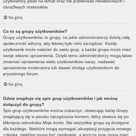
użytkownicy pisali na temat oraz nie publikowali niewłaściwych i
obraźliwych materiałów.
Na górę
Co to są grupy użytkowników?
Grupy użytkowników, to grupy, na jakie administratorzy dzielą całą
społeczność witryny, aby łatwiej było nimi zarządzać. Każdy
użytkownik może należeć do wielu grup, a każda grupa może mieć
swoje własne uprawnienia. Dzięki temu administratorzy mogą łatwo
zmieniać uprawnienia wielu użytkowników naraz, nadawać
uprawnienia moderatora lub dawać dostęp użytkownikom do
prywatnego forum.
Na górę
Gdzie znajduje się spis grup użytkowników i jak można
dołączyć do grupy?
Spis grup użytkowników można zobaczyć, otwierając kartę
Grupy
znajdującą się w panelu zarządzania kontem, który otwiera się po
kliknięciu odnośnika
Moje konto
. Nie wszystkie grupy są dostępne
dla każdego. Niektóre mogą wymagać akceptacji przyjęcia nowego
członka, niektóre mogą być zamknięte, a jeszcze inne mogą mieć