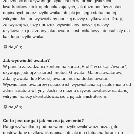
zależności od używanego stylu jest on w formie gwiazdek,
kwadracików lub kropek pokazujących, jak dużo postów zostało
napisanych przez użytkownika lub jaki jest jego status na tej
witrynie. Jest on wyświetlany poniżej nazwy użytkownika. Drugi,
zazwyczaj większy obrazek, wyświetlany powyżej nazwy
użytkownika jest znany jako awatar i jest unikatowy lub osobisty dla
każdego użytkownika.
Na górę
Jak wyświetlić awatar?
W panelu zarządzania kontem na karcie „Profil” w sekcji „Awatar”,
używając jednej z czterech metod: Gravatar, Galeria awatarów,
Zdalny awatar lub Prześlij awatar, można dodać awatar.
Wyświetlanie awatarów i sposób ich wyświetlania są uzależnione od
administratora witryny. Jeśli nie można używać awatarów na danej
witrynie, należy skontaktować się z jej administratorem.
Na górę
Co to jest ranga i jak można ją zmienić?
Rangi wyświetlane pod nazwami użytkowników oznaczają, ile
postów dany użytkownik napisał lub jaki ma status na forum, np.