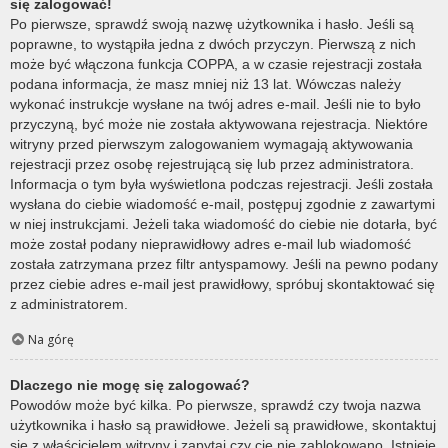
się zalogować!
Po pierwsze, sprawdź swoją nazwę użytkownika i hasło. Jeśli są
poprawne, to wystąpiła jedna z dwóch przyczyn. Pierwszą z nich
może być włączona funkcja COPPA, a w czasie rejestracji została
podana informacja, że masz mniej niż 13 lat. Wówczas należy
wykonać instrukcje wysłane na twój adres e-mail. Jeśli nie to było
przyczyną, być może nie została aktywowana rejestracja. Niektóre
witryny przed pierwszym zalogowaniem wymagają aktywowania
rejestracji przez osobę rejestrującą się lub przez administratora.
Informacja o tym była wyświetlona podczas rejestracji. Jeśli została
wysłana do ciebie wiadomość e-mail, postępuj zgodnie z zawartymi
w niej instrukcjami. Jeżeli taka wiadomość do ciebie nie dotarła, być
może został podany nieprawidłowy adres e-mail lub wiadomość
została zatrzymana przez filtr antyspamowy. Jeśli na pewno podany
przez ciebie adres e-mail jest prawidłowy, spróbuj skontaktować się
z administratorem.
Na górę
Dlaczego nie mogę się zalogować?
Powodów może być kilka. Po pierwsze, sprawdź czy twoja nazwa
użytkownika i hasło są prawidłowe. Jeżeli są prawidłowe, skontaktuj
się z właścicielem witryny i zapytaj czy cię nie zablokowano. Istnieje