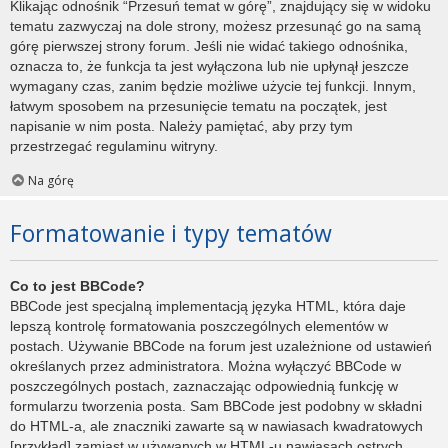
Klikając odnośnik “Przesuń temat w górę”, znajdujący się w widoku
tematu zazwyczaj na dole strony, możesz przesunąć go na samą
górę pierwszej strony forum. Jeśli nie widać takiego odnośnika,
oznacza to, że funkcja ta jest wyłączona lub nie upłynął jeszcze
wymagany czas, zanim będzie możliwe użycie tej funkcji. Innym,
łatwym sposobem na przesunięcie tematu na początek, jest
napisanie w nim posta. Należy pamiętać, aby przy tym
przestrzegać regulaminu witryny.
Na górę
Formatowanie i typy tematów
Co to jest BBCode?
BBCode jest specjalną implementacją języka HTML, która daje
lepszą kontrolę formatowania poszczególnych elementów w
postach. Używanie BBCode na forum jest uzależnione od ustawień
określanych przez administratora. Można wyłączyć BBCode w
poszczególnych postach, zaznaczając odpowiednią funkcję w
formularzu tworzenia posta. Sam BBCode jest podobny w składni
do HTML-a, ale znaczniki zawarte są w nawiasach kwadratowych
[przykład] zamiast w używanych w HTML-u nawiasach ostrych