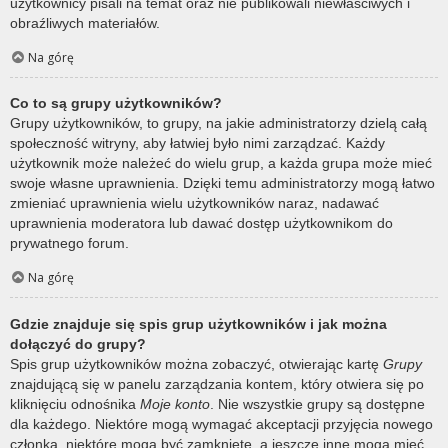
użytkownicy pisali na temat oraz nie publikowali niewłaściwych i
obraźliwych materiałów.
Na górę
Co to są grupy użytkowników?
Grupy użytkowników, to grupy, na jakie administratorzy dzielą całą
społeczność witryny, aby łatwiej było nimi zarządzać. Każdy
użytkownik może należeć do wielu grup, a każda grupa może mieć
swoje własne uprawnienia. Dzięki temu administratorzy mogą łatwo
zmieniać uprawnienia wielu użytkowników naraz, nadawać
uprawnienia moderatora lub dawać dostęp użytkownikom do
prywatnego forum.
Na górę
Gdzie znajduje się spis grup użytkowników i jak można
dołączyć do grupy?
Spis grup użytkowników można zobaczyć, otwierając kartę
Grupy
znajdującą się w panelu zarządzania kontem, który otwiera się po
kliknięciu odnośnika
Moje konto
. Nie wszystkie grupy są dostępne
dla każdego. Niektóre mogą wymagać akceptacji przyjęcia nowego
członka, niektóre mogą być zamknięte, a jeszcze inne mogą mieć