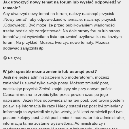
Jak utworzyć nowy temat na forum lub wysłać odpowiedź w
temacie?
Aby utworzyć nowy temat na forum, należy nacisnąć przycisk
„Nowy temat”, aby odpowiedzieć w temacie, nacisnąć przycisk
„Odpowiedz”. Być może, że przed publikowaniem wiadomości
trzeba będzie się zarejestrować. Na dole strony forum lub strony
tematów jest wyświetlana lista uprawnień użytkownika na każdym
forum. Na przykład: Możesz tworzyć nowe tematy, Możesz
dodawać załączniki itp.
Na górę
W jaki sposób można zmienić lub usunąć post?
Jeśli nie jesteś administratorem lub moderatorem, możesz
zmieniać i usuwać tylko swoje posty. Możesz zmienić post,
naciskając przycisk
Zmień
znajdujący się przy danym poście.
Czasami można to zrobić tylko przez pewien czas po jego
napisaniu. Jeżeli ktoś odpowiedział na ten post, pod twoim postem
pojawi się informacja ile razy i kiedy ostatni raz post był zmieniany.
Informacja ta wyświetli się tylko wtedy, jeśli ktoś zamieścił pod tym
postem kolejny post. Jeśli post zmienił moderator lub administrator,
informacja ta nie zostanie wyświetlona. Administratorzy i
moderatorzy mogą zostawić notatkę z informacją, dlaczego ten