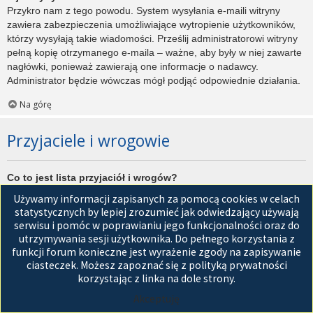
Przykro nam z tego powodu. System wysyłania e-maili witryny
zawiera zabezpieczenia umożliwiające wytropienie użytkowników,
którzy wysyłają takie wiadomości. Prześlij administratorowi witryny
pełną kopię otrzymanego e-maila – ważne, aby były w niej zawarte
nagłówki, ponieważ zawierają one informacje o nadawcy.
Administrator będzie wówczas mógł podjąć odpowiednie działania.
Na górę
Przyjaciele i wrogowie
Co to jest lista przyjaciół i wrogów?
Jest to lista, którą można użyć do organizowania różnych
Używamy informacji zapisanych za pomocą cookies w celach
użytkowników witryny. Użytkownicy dodani do listy przyjaciół będą
statystycznych by lepiej zrozumieć jak odwiedzający używają
wyświetleni na karcie
Przyjaciele
znajdującej się w panelu
serwisu i pomóc w poprawianiu jego funkcjonalności oraz do
zarządzania kontem. Z tego poziomu można szybko sprawdzić ich
utrzymywania sesji użytkownika. Do pełnego korzystania z
status, a także wysłać prywatną wiadomość. Zależnie od
funkcji forum konieczne jest wyrażenie zgody na zapisywanie
używanego stylu witryny, posty tych użytkowników mogą być
ciasteczek. Możesz zapoznać się z polityką prywatności
wyróżniane. Jeśli użytkownik zostanie dodany do listy wrogów,
korzystając z linka na dole strony.
wszystkie posty przez niego napisane domyślnie nie będą
Akceptuję
wyświetlane.