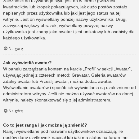
zależności od używanego stylu jest on w formie gwiazdek,
kwadracików lub kropek pokazujących, jak dużo postów zostało
napisanych przez użytkownika lub jaki jest jego status na tej
witrynie. Jest on wyświetlany poniżej nazwy użytkownika. Drugi,
zazwyczaj większy obrazek, wyświetlany powyżej nazwy
użytkownika jest znany jako awatar i jest unikatowy lub osobisty dla
każdego użytkownika.
Na górę
Jak wyświetlić awatar?
W panelu zarządzania kontem na karcie „Profil” w sekcji „Awatar”,
używając jednej z czterech metod: Gravatar, Galeria awatarów,
Zdalny awatar lub Prześlij awatar, można dodać awatar.
Wyświetlanie awatarów i sposób ich wyświetlania są uzależnione od
administratora witryny. Jeśli nie można używać awatarów na danej
witrynie, należy skontaktować się z jej administratorem.
Na górę
Co to jest ranga i jak można ją zmienić?
Rangi wyświetlane pod nazwami użytkowników oznaczają, ile
postów dany użytkownik napisał lub jaki ma status na forum, np.