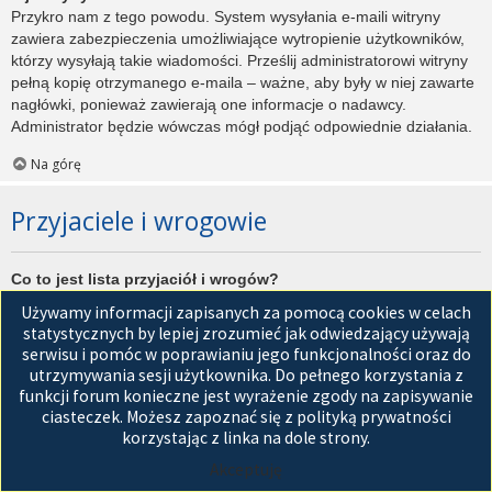
Przykro nam z tego powodu. System wysyłania e-maili witryny
zawiera zabezpieczenia umożliwiające wytropienie użytkowników,
którzy wysyłają takie wiadomości. Prześlij administratorowi witryny
pełną kopię otrzymanego e-maila – ważne, aby były w niej zawarte
nagłówki, ponieważ zawierają one informacje o nadawcy.
Administrator będzie wówczas mógł podjąć odpowiednie działania.
Na górę
Przyjaciele i wrogowie
Co to jest lista przyjaciół i wrogów?
Jest to lista, którą można użyć do organizowania różnych
Używamy informacji zapisanych za pomocą cookies w celach
użytkowników witryny. Użytkownicy dodani do listy przyjaciół będą
statystycznych by lepiej zrozumieć jak odwiedzający używają
wyświetleni na karcie
Przyjaciele
znajdującej się w panelu
serwisu i pomóc w poprawianiu jego funkcjonalności oraz do
zarządzania kontem. Z tego poziomu można szybko sprawdzić ich
utrzymywania sesji użytkownika. Do pełnego korzystania z
status, a także wysłać prywatną wiadomość. Zależnie od
funkcji forum konieczne jest wyrażenie zgody na zapisywanie
używanego stylu witryny, posty tych użytkowników mogą być
ciasteczek. Możesz zapoznać się z polityką prywatności
wyróżniane. Jeśli użytkownik zostanie dodany do listy wrogów,
korzystając z linka na dole strony.
wszystkie posty przez niego napisane domyślnie nie będą
Akceptuję
wyświetlane.