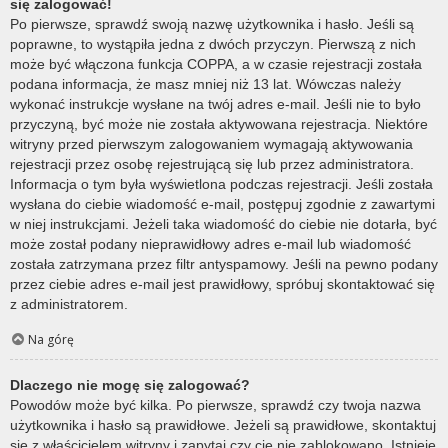
się zalogować!
Po pierwsze, sprawdź swoją nazwę użytkownika i hasło. Jeśli są
poprawne, to wystąpiła jedna z dwóch przyczyn. Pierwszą z nich
może być włączona funkcja COPPA, a w czasie rejestracji została
podana informacja, że masz mniej niż 13 lat. Wówczas należy
wykonać instrukcje wysłane na twój adres e-mail. Jeśli nie to było
przyczyną, być może nie została aktywowana rejestracja. Niektóre
witryny przed pierwszym zalogowaniem wymagają aktywowania
rejestracji przez osobę rejestrującą się lub przez administratora.
Informacja o tym była wyświetlona podczas rejestracji. Jeśli została
wysłana do ciebie wiadomość e-mail, postępuj zgodnie z zawartymi
w niej instrukcjami. Jeżeli taka wiadomość do ciebie nie dotarła, być
może został podany nieprawidłowy adres e-mail lub wiadomość
została zatrzymana przez filtr antyspamowy. Jeśli na pewno podany
przez ciebie adres e-mail jest prawidłowy, spróbuj skontaktować się
z administratorem.
Na górę
Dlaczego nie mogę się zalogować?
Powodów może być kilka. Po pierwsze, sprawdź czy twoja nazwa
użytkownika i hasło są prawidłowe. Jeżeli są prawidłowe, skontaktuj
się z właścicielem witryny i zapytaj czy cię nie zablokowano. Istnieje