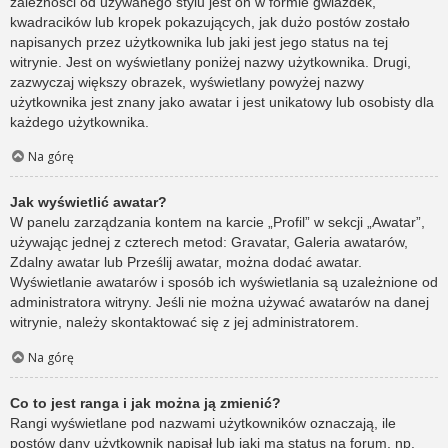
zależności od używanego stylu jest on w formie gwiazdek,
kwadracików lub kropek pokazujących, jak dużo postów zostało
napisanych przez użytkownika lub jaki jest jego status na tej
witrynie. Jest on wyświetlany poniżej nazwy użytkownika. Drugi,
zazwyczaj większy obrazek, wyświetlany powyżej nazwy
użytkownika jest znany jako awatar i jest unikatowy lub osobisty dla
każdego użytkownika.
Na górę
Jak wyświetlić awatar?
W panelu zarządzania kontem na karcie „Profil” w sekcji „Awatar”,
używając jednej z czterech metod: Gravatar, Galeria awatarów,
Zdalny awatar lub Prześlij awatar, można dodać awatar.
Wyświetlanie awatarów i sposób ich wyświetlania są uzależnione od
administratora witryny. Jeśli nie można używać awatarów na danej
witrynie, należy skontaktować się z jej administratorem.
Na górę
Co to jest ranga i jak można ją zmienić?
Rangi wyświetlane pod nazwami użytkowników oznaczają, ile
postów dany użytkownik napisał lub jaki ma status na forum, np.