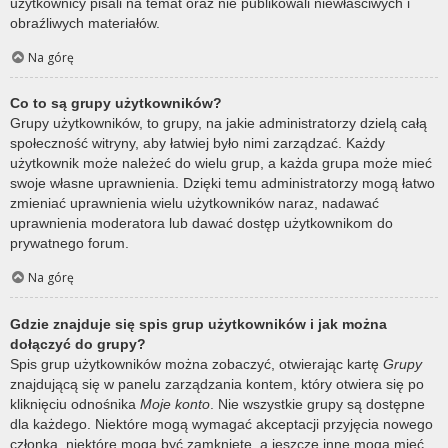
użytkownicy pisali na temat oraz nie publikowali niewłaściwych i
obraźliwych materiałów.
Na górę
Co to są grupy użytkowników?
Grupy użytkowników, to grupy, na jakie administratorzy dzielą całą
społeczność witryny, aby łatwiej było nimi zarządzać. Każdy
użytkownik może należeć do wielu grup, a każda grupa może mieć
swoje własne uprawnienia. Dzięki temu administratorzy mogą łatwo
zmieniać uprawnienia wielu użytkowników naraz, nadawać
uprawnienia moderatora lub dawać dostęp użytkownikom do
prywatnego forum.
Na górę
Gdzie znajduje się spis grup użytkowników i jak można
dołączyć do grupy?
Spis grup użytkowników można zobaczyć, otwierając kartę
Grupy
znajdującą się w panelu zarządzania kontem, który otwiera się po
kliknięciu odnośnika
Moje konto
. Nie wszystkie grupy są dostępne
dla każdego. Niektóre mogą wymagać akceptacji przyjęcia nowego
członka, niektóre mogą być zamknięte, a jeszcze inne mogą mieć