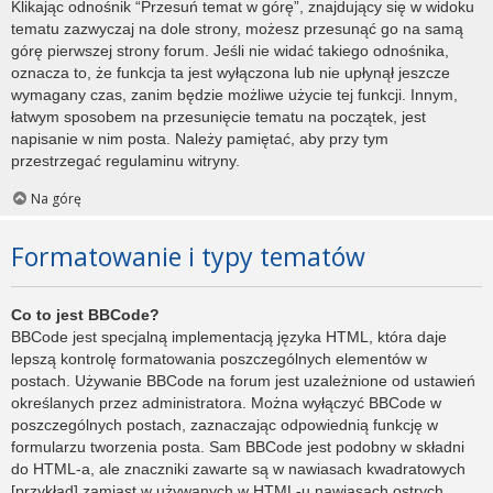
Klikając odnośnik “Przesuń temat w górę”, znajdujący się w widoku
tematu zazwyczaj na dole strony, możesz przesunąć go na samą
górę pierwszej strony forum. Jeśli nie widać takiego odnośnika,
oznacza to, że funkcja ta jest wyłączona lub nie upłynął jeszcze
wymagany czas, zanim będzie możliwe użycie tej funkcji. Innym,
łatwym sposobem na przesunięcie tematu na początek, jest
napisanie w nim posta. Należy pamiętać, aby przy tym
przestrzegać regulaminu witryny.
Na górę
Formatowanie i typy tematów
Co to jest BBCode?
BBCode jest specjalną implementacją języka HTML, która daje
lepszą kontrolę formatowania poszczególnych elementów w
postach. Używanie BBCode na forum jest uzależnione od ustawień
określanych przez administratora. Można wyłączyć BBCode w
poszczególnych postach, zaznaczając odpowiednią funkcję w
formularzu tworzenia posta. Sam BBCode jest podobny w składni
do HTML-a, ale znaczniki zawarte są w nawiasach kwadratowych
[przykład] zamiast w używanych w HTML-u nawiasach ostrych