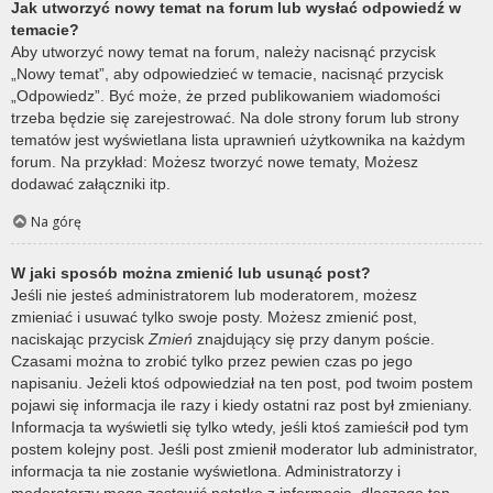
Jak utworzyć nowy temat na forum lub wysłać odpowiedź w
temacie?
Aby utworzyć nowy temat na forum, należy nacisnąć przycisk
„Nowy temat”, aby odpowiedzieć w temacie, nacisnąć przycisk
„Odpowiedz”. Być może, że przed publikowaniem wiadomości
trzeba będzie się zarejestrować. Na dole strony forum lub strony
tematów jest wyświetlana lista uprawnień użytkownika na każdym
forum. Na przykład: Możesz tworzyć nowe tematy, Możesz
dodawać załączniki itp.
Na górę
W jaki sposób można zmienić lub usunąć post?
Jeśli nie jesteś administratorem lub moderatorem, możesz
zmieniać i usuwać tylko swoje posty. Możesz zmienić post,
naciskając przycisk
Zmień
znajdujący się przy danym poście.
Czasami można to zrobić tylko przez pewien czas po jego
napisaniu. Jeżeli ktoś odpowiedział na ten post, pod twoim postem
pojawi się informacja ile razy i kiedy ostatni raz post był zmieniany.
Informacja ta wyświetli się tylko wtedy, jeśli ktoś zamieścił pod tym
postem kolejny post. Jeśli post zmienił moderator lub administrator,
informacja ta nie zostanie wyświetlona. Administratorzy i
moderatorzy mogą zostawić notatkę z informacją, dlaczego ten