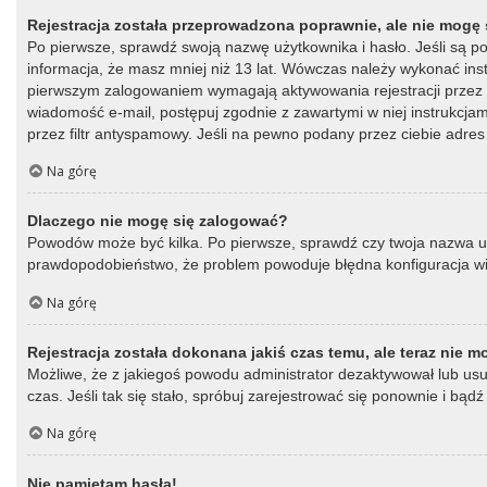
Rejestracja została przeprowadzona poprawnie, ale nie mogę 
Po pierwsze, sprawdź swoją nazwę użytkownika i hasło. Jeśli są p
informacja, że masz mniej niż 13 lat. Wówczas należy wykonać instr
pierwszym zalogowaniem wymagają aktywowania rejestracji przez oso
wiadomość e-mail, postępuj zgodnie z zawartymi w niej instrukcja
przez filtr antyspamowy. Jeśli na pewno podany przez ciebie adres 
Na górę
Dlaczego nie mogę się zalogować?
Powodów może być kilka. Po pierwsze, sprawdź czy twoja nazwa użytk
prawdopodobieństwo, że problem powoduje błędna konfiguracja witry
Na górę
Rejestracja została dokonana jakiś czas temu, ale teraz nie 
Możliwe, że z jakiegoś powodu administrator dezaktywował lub usun
czas. Jeśli tak się stało, spróbuj zarejestrować się ponownie i b
Na górę
Nie pamiętam hasła!