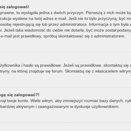
się zalogować!
oprawne, to wystąpiła jedna z dwóch przyczyn. Pierwszą z nich może by
ukcje wysłane na twój adres e-mail. Jeśli nie to było przyczyną, być m
bę rejestrującą się lub przez administratora. Informacja o tym była wy
mi. Jeżeli taka wiadomość do ciebie nie dotarła, być może został poda
e-mail jest prawidłowy, spróbuj skontaktować się z administratorem.
ownika i hasło są prawidłowe. Jeżeli są prawidłowe, skontaktuj się z w
ny, na której znajduje się forum. Skontaktuj się z właścicielem witry
mogę się zalogować?!
ął twoje konto. Wiele witryn, aby zmniejszyć rozmiar bazy danych, cykl
ądź bardziej aktywnym i zaangażowanym w dyskusje użytkownikiem.