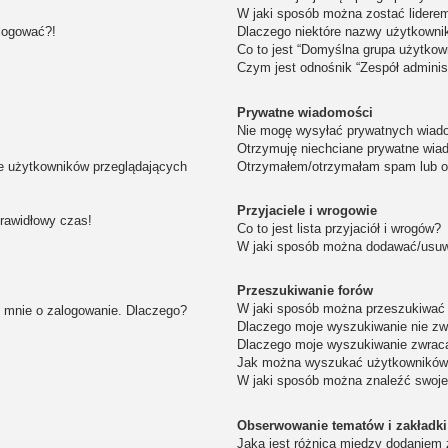
W jaki sposób można zostać lidere
alogować?!
Dlaczego niektóre nazwy użytkowni
Co to jest “Domyślna grupa użytkow
Czym jest odnośnik “Zespół adminis
Prywatne wiadomości
Nie mogę wysyłać prywatnych wiad
Otrzymuję niechciane prywatne wia
ie użytkowników przeglądających
Otrzymałem/otrzymałam spam lub obr
Przyjaciele i wrogowie
prawidłowy czas!
Co to jest lista przyjaciół i wrogów?
W jaki sposób można dodawać/usuwa
Przeszukiwanie forów
W jaki sposób można przeszukiwać 
i mnie o zalogowanie. Dlaczego?
Dlaczego moje wyszukiwanie nie z
Dlaczego moje wyszukiwanie zwraca
Jak można wyszukać użytkownikó
W jaki sposób można znaleźć swoje
Obserwowanie tematów i zakładki
Jaka jest różnica między dodaniem