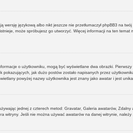
ją wersję językową albo nikt jeszcze nie przetłumaczył phpBB3 na twój 
e istnieje, może spróbujesz go utworzyć. Więcej informacji na ten tema
informacje o użytkowniku, mogą być wyświetlane dwa obrazki. Pierwszy
pokazujących, jak dużo postów zostało napisanych przez użytkownika lub
ietlany powyżej nazwy użytkownika jest znany jako awatar i jest unik
 używając jednej z czterech metod: Gravatar, Galeria awatarów, Zdalny
ra witryny. Jeśli nie można używać awatarów na danej witrynie, należy 