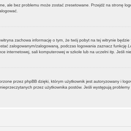
, ale bez problemu może zostać zresetowane. Przejdź na stronę logow
zalogować.
 witryna zachowa informację o tym, że twój pobyt na tej witrynie będzie
zostać zalogowanym/zalogowaną, podczas logowania zaznacz funkcję
L
 internetowej, sali komputerowej w szkole lub na uczelni itp. Jeśli nie w
rzone przez phpBB dzięki, którym użytkownik jest autoryzowany i logowa
 i nieprzeczytanych przez użytkownika postów. Jeśli występują proble