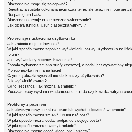
Dlaczego nie mogę się zalogować?
Rejestracja została dokonana jakiś czas temu, ale teraz nie mogę się z
Nie pamiętam hasła!
Dlaczego następuje automatyczne wylogowanie?
Jak działa funkcja “Usuń ciasteczka witryny”?
Preferencje i ustawienia użytkownika
Jak zmienić moje ustawienia?
W jaki sposób można zapobiec wyświetlaniu nazwy użytkownika na liśc
forum?
Jest wyświetlany nieprawidłowy czas!
Została wykonana zmiana strefy czasowej, a nadal jest wyświetlany nie
Mojego języka nie ma na liście!
Czym są obrazki wyświetlane obok nazwy użytkownika?
Jak wyświetlić awatar?
Co to jest ranga i jak można ją zmienić?
Podczas próby wysłania wiadomości e-mail do użytkownika witryna pros
Problemy z pisaniem
Jak utworzyć nowy temat na forum lub wysłać odpowiedź w temacie?
W jaki sposób można zmienić lub usunąć post?
W jaki sposób można dodać podpis do swojego posta?
W jaki sposób można utworzyć ankietę?
Dlaczego nie można dodać więcej opcji ankiety?