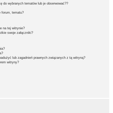
kę do wybranych tematów lub je obserwować??
 forum, tematu?
 na tej witrynie?
tkie swoje załączniki?
nia?
a?
nadużyć lub zagadnień prawnych związanych z tą witryną?
orem witryny?