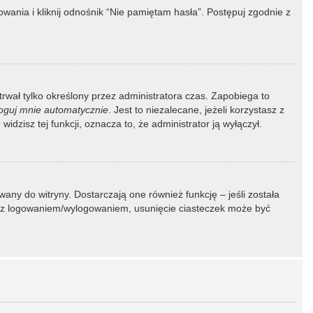
ania i kliknij odnośnik “Nie pamiętam hasła”. Postępuj zgodnie z
 trwał tylko określony przez administratora czas. Zapobiega to
oguj mnie automatycznie
. Jest to niezalecane, jeżeli korzystasz z
idzisz tej funkcji, oznacza to, że administrator ją wyłączył.
ny do witryny. Dostarczają one również funkcję – jeśli została
my z logowaniem/wylogowaniem, usunięcie ciasteczek może być