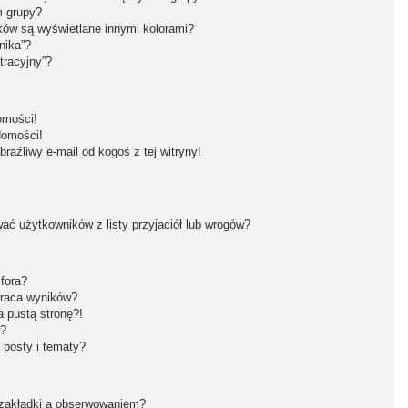
m grupy?
ków są wyświetlane innymi kolorami?
nika”?
tracyjny”?
omości!
domości!
aźliwy e-mail od kogoś z tej witryny!
ć użytkowników z listy przyjaciół lub wrogów?
fora?
wraca wyników?
 pustą stronę?!
w?
 posty i tematy?
 zakładki a obserwowaniem?