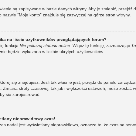
awienia są zapisywane w bazie danych witryny. Aby je zmienić, przej
 nazwie “Moje konto” znajduje się zazwyczaj na górze stron witryny.
ka na liście użytkowników przeglądających forum?
ię funkcja
Nie pokazuj statusu online
. Włącz tę funkcję, zaznaczając
Ta
ynie będzie wykazana w liczbie ukrytych użytkowników.
w której się znajdujesz. Jeśli tak właśnie jest, przejdź do panelu zarzą
 Zmiana strefy czasowej, tak jak i większości ustawień, może zostać 
by się zarejestrować.
etlany nieprawidłowy czas!
as nadal jest wyświetlany nieprawidłowo, oznacza to, że czas na serw