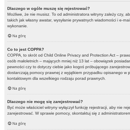
Dlaczego w ogóle muszę się rejestrować?
Możliwe, że nie musisz. To od administratora witryny zależy czy, a
takich jak własny awatar, wysyłanie prywatnych wiadomości i e-mail
wykonanie.
Na górę
Co to jest COPPA?
COPPA, to skrót od Child Online Privacy and Protection Act – praw
osób małoletnich – mających mniej niż 13 lat – obowiązek posiada
pewności czy to dotyczy ciebie jako kogoś próbującego zarejestrować
dostarczają pomocy prawnej z wyjątkiem przypadku opisanego w py
kontaktowym dla wszelkiego rodzaju porad prawnych.
Na górę
Dlaczego nie mogę się zarejestrować?
Być może właściciel witryny wyłączył funkcję rejestracji, aby nie r
zarejestrować. W sprawie pomocy, skontaktuj się z administratorem
Na górę