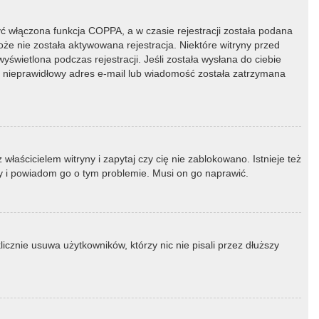
ć włączona funkcja COPPA, a w czasie rejestracji została podana
oże nie została aktywowana rejestracja. Niektóre witryny przed
świetlona podczas rejestracji. Jeśli została wysłana do ciebie
ny nieprawidłowy adres e-mail lub wiadomość została zatrzymana
łaścicielem witryny i zapytaj czy cię nie zablokowano. Istnieje też
ny i powiadom go o tym problemie. Musi on go naprawić.
icznie usuwa użytkowników, którzy nic nie pisali przez dłuższy