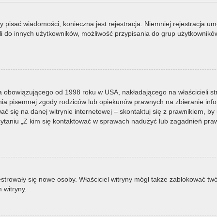
by pisać wiadomości, konieczna jest rejestracja. Niemniej rejestracja u
i do innych użytkowników, możliwość przypisania do grup użytkowników it
a obowiązującego od 1998 roku w USA, nakładającego na właścicieli st
nia pisemnej zgody rodziców lub opiekunów prawnych na zbieranie infor
 się na danej witrynie internetowej – skontaktuj się z prawnikiem, by u
taniu „Z kim się kontaktować w sprawach nadużyć lub zagadnień prawn
ejestrowały się nowe osoby. Właściciel witryny mógł także zablokować tw
 witryny.