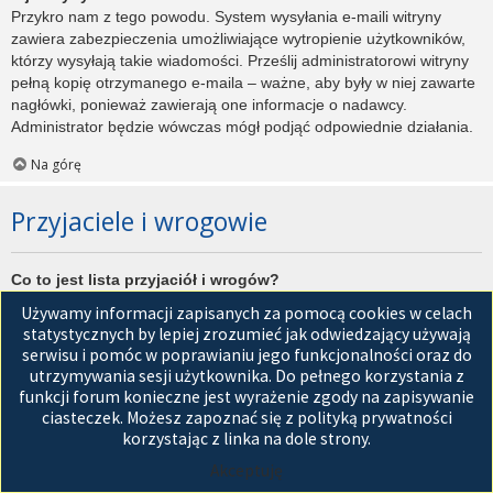
Przykro nam z tego powodu. System wysyłania e-maili witryny
zawiera zabezpieczenia umożliwiające wytropienie użytkowników,
którzy wysyłają takie wiadomości. Prześlij administratorowi witryny
pełną kopię otrzymanego e-maila – ważne, aby były w niej zawarte
nagłówki, ponieważ zawierają one informacje o nadawcy.
Administrator będzie wówczas mógł podjąć odpowiednie działania.
Na górę
Przyjaciele i wrogowie
Co to jest lista przyjaciół i wrogów?
Jest to lista, którą można użyć do organizowania różnych
Używamy informacji zapisanych za pomocą cookies w celach
użytkowników witryny. Użytkownicy dodani do listy przyjaciół będą
statystycznych by lepiej zrozumieć jak odwiedzający używają
wyświetleni na karcie
Przyjaciele
znajdującej się w panelu
serwisu i pomóc w poprawianiu jego funkcjonalności oraz do
zarządzania kontem. Z tego poziomu można szybko sprawdzić ich
utrzymywania sesji użytkownika. Do pełnego korzystania z
status, a także wysłać prywatną wiadomość. Zależnie od
funkcji forum konieczne jest wyrażenie zgody na zapisywanie
używanego stylu witryny, posty tych użytkowników mogą być
ciasteczek. Możesz zapoznać się z polityką prywatności
wyróżniane. Jeśli użytkownik zostanie dodany do listy wrogów,
korzystając z linka na dole strony.
wszystkie posty przez niego napisane domyślnie nie będą
Akceptuję
wyświetlane.