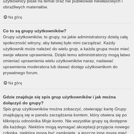
użytkownicy pisali na temat oraz nie publikowali niewłaściwych i
obraźliwych materiałów.
Na górę
Co to są grupy użytkowników?
Grupy użytkowników, to grupy, na jakie administratorzy dzielą całą
społeczność witryny, aby łatwiej było nimi zarządzać. Każdy
użytkownik może należeć do wielu grup, a każda grupa może mieć
swoje własne uprawnienia. Dzięki temu administratorzy mogą łatwo
zmieniać uprawnienia wielu użytkowników naraz, nadawać
uprawnienia moderatora lub dawać dostęp użytkownikom do
prywatnego forum.
Na górę
Gdzie znajduje się spis grup użytkowników i jak można
dołączyć do grupy?
Spis grup użytkowników można zobaczyć, otwierając kartę
Grupy
znajdującą się w panelu zarządzania kontem, który otwiera się po
kliknięciu odnośnika
Moje konto
. Nie wszystkie grupy są dostępne
dla każdego. Niektóre mogą wymagać akceptacji przyjęcia nowego
członka, niektóre mogą być zamknięte, a jeszcze inne mogą mieć