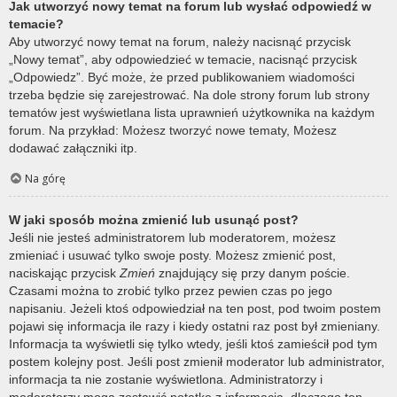
Jak utworzyć nowy temat na forum lub wysłać odpowiedź w
temacie?
Aby utworzyć nowy temat na forum, należy nacisnąć przycisk
„Nowy temat”, aby odpowiedzieć w temacie, nacisnąć przycisk
„Odpowiedz”. Być może, że przed publikowaniem wiadomości
trzeba będzie się zarejestrować. Na dole strony forum lub strony
tematów jest wyświetlana lista uprawnień użytkownika na każdym
forum. Na przykład: Możesz tworzyć nowe tematy, Możesz
dodawać załączniki itp.
Na górę
W jaki sposób można zmienić lub usunąć post?
Jeśli nie jesteś administratorem lub moderatorem, możesz
zmieniać i usuwać tylko swoje posty. Możesz zmienić post,
naciskając przycisk
Zmień
znajdujący się przy danym poście.
Czasami można to zrobić tylko przez pewien czas po jego
napisaniu. Jeżeli ktoś odpowiedział na ten post, pod twoim postem
pojawi się informacja ile razy i kiedy ostatni raz post był zmieniany.
Informacja ta wyświetli się tylko wtedy, jeśli ktoś zamieścił pod tym
postem kolejny post. Jeśli post zmienił moderator lub administrator,
informacja ta nie zostanie wyświetlona. Administratorzy i
moderatorzy mogą zostawić notatkę z informacją, dlaczego ten