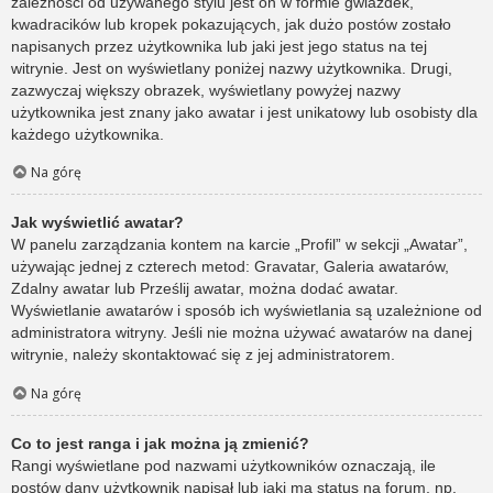
zależności od używanego stylu jest on w formie gwiazdek,
kwadracików lub kropek pokazujących, jak dużo postów zostało
napisanych przez użytkownika lub jaki jest jego status na tej
witrynie. Jest on wyświetlany poniżej nazwy użytkownika. Drugi,
zazwyczaj większy obrazek, wyświetlany powyżej nazwy
użytkownika jest znany jako awatar i jest unikatowy lub osobisty dla
każdego użytkownika.
Na górę
Jak wyświetlić awatar?
W panelu zarządzania kontem na karcie „Profil” w sekcji „Awatar”,
używając jednej z czterech metod: Gravatar, Galeria awatarów,
Zdalny awatar lub Prześlij awatar, można dodać awatar.
Wyświetlanie awatarów i sposób ich wyświetlania są uzależnione od
administratora witryny. Jeśli nie można używać awatarów na danej
witrynie, należy skontaktować się z jej administratorem.
Na górę
Co to jest ranga i jak można ją zmienić?
Rangi wyświetlane pod nazwami użytkowników oznaczają, ile
postów dany użytkownik napisał lub jaki ma status na forum, np.