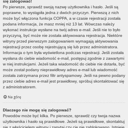
się zalogować!
Po pierwsze, sprawdź swoją nazwę użytkownika i hasło. Jeśli są
poprawne, to wystąpiła jedna z dwóch przyczyn. Pierwszą z nich
może być włączona funkcja COPPA, a w czasie rejestracji została
podana informacja, że masz mniej niż 13 lat. Wówczas należy
wykonać instrukcje wysłane na twój adres e-mail. Jeśli nie to było
przyczyną, być może nie została aktywowana rejestracja. Niektóre
witryny przed pierwszym zalogowaniem wymagają aktywowania
rejestracji przez osobę rejestrującą się lub przez administratora.
Informacja o tym była wyświetlona podczas rejestracji. Jeśli została
wysłana do ciebie wiadomość e-mail, postępuj zgodnie z zawartymi
w niej instrukcjami. Jeżeli taka wiadomość do ciebie nie dotarła, być
może został podany nieprawidłowy adres e-mail lub wiadomość
została zatrzymana przez filtr antyspamowy. Jeśli na pewno podany
przez ciebie adres e-mail jest prawidłowy, spróbuj skontaktować się
z administratorem.
Na górę
Dlaczego nie mogę się zalogować?
Powodów może być kilka. Po pierwsze, sprawdź czy twoja nazwa
użytkownika i hasło są prawidłowe. Jeżeli są prawidłowe, skontaktuj
się z właścicielem witryny i zapytaj czy cię nie zablokowano. Istnieje