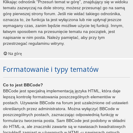
Klikając odnośnik “Przesuń temat w górę”, znajdujący się w widoku
tematu zazwyczaj na dole strony, możesz przesunąć go na samą
górę pierwszej strony forum. Jeśli nie widać takiego odnośnika,
oznacza to, że funkcja ta jest wyłączona lub nie upłynął jeszcze
wymagany czas, zanim będzie możliwe użycie tej funkcji. Innym,
łatwym sposobem na przesunięcie tematu na początek, jest
napisanie w nim posta. Należy pamiętać, aby przy tym
przestrzegać regulaminu witryny.
Na górę
Formatowanie i typy tematów
Co to jest BBCode?
BBCode jest specjalną implementacją języka HTML, która daje
lepszą kontrolę formatowania poszczególnych elementów w
postach. Używanie BBCode na forum jest uzależnione od ustawień
określanych przez administratora. Można wyłączyć BBCode w
poszczególnych postach, zaznaczając odpowiednią funkcję w
formularzu tworzenia posta. Sam BBCode jest podobny w składni
do HTML-a, ale znaczniki zawarte są w nawiasach kwadratowych
[przykład] zamiast w używanych w HTML-u nawiasach ostrych