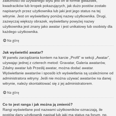
zależności od używanego stylu jest on w formie gwiazdek,
kwadracików lub kropek pokazujących, jak dużo postów zostało
napisanych przez użytkownika lub jaki jest jego status na tej
witrynie. Jest on wyświetlany poniżej nazwy użytkownika. Drugi,
zazwyczaj większy obrazek, wyświetlany powyżej nazwy
użytkownika jest znany jako awatar i jest unikatowy lub osobisty dla
każdego użytkownika.
Na górę
Jak wyświetlić awatar?
W panelu zarządzania kontem na karcie „Profil” w sekcji „Awatar”,
używając jednej z czterech metod: Gravatar, Galeria awatarów,
Zdalny awatar lub Prześlij awatar, można dodać awatar.
Wyświetlanie awatarów i sposób ich wyświetlania są uzależnione od
administratora witryny. Jeśli nie można używać awatarów na danej
witrynie, należy skontaktować się z jej administratorem.
Na górę
Co to jest ranga i jak można ją zmienić?
Rangi wyświetlane pod nazwami użytkowników oznaczają, ile
postów dany użytkownik napisał lub jaki ma status na forum, np.