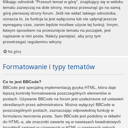
Klikając odnośnik “Przesuń temat w górę”, znajdujący się w widoku
tematu zazwyczaj na dole strony, możesz przesunąć go na samą
górę pierwszej strony forum. Jeśli nie widać takiego odnośnika,
oznacza to, że funkcja ta jest wyłączona lub nie upłynął jeszcze
wymagany czas, zanim będzie możliwe użycie tej funkcji. Innym,
łatwym sposobem na przesunięcie tematu na początek, jest
napisanie w nim posta. Należy pamiętać, aby przy tym
przestrzegać regulaminu witryny.
Na górę
Formatowanie i typy tematów
Co to jest BBCode?
BBCode jest specjalną implementacją języka HTML, która daje
lepszą kontrolę formatowania poszczególnych elementów w
postach. Używanie BBCode na forum jest uzależnione od ustawień
określanych przez administratora. Można wyłączyć BBCode w
poszczególnych postach, zaznaczając odpowiednią funkcję w
formularzu tworzenia posta. Sam BBCode jest podobny w składni
do HTML-a, ale znaczniki zawarte są w nawiasach kwadratowych
[przykład] zamiast w używanych w HTML-u nawiasach ostrych