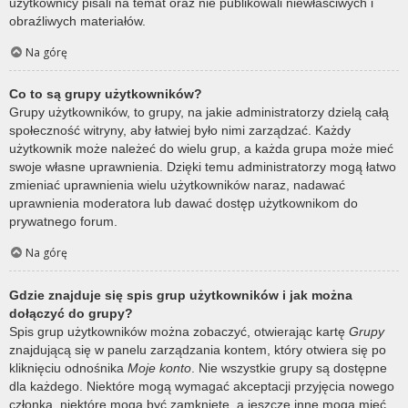
użytkownicy pisali na temat oraz nie publikowali niewłaściwych i
obraźliwych materiałów.
Na górę
Co to są grupy użytkowników?
Grupy użytkowników, to grupy, na jakie administratorzy dzielą całą
społeczność witryny, aby łatwiej było nimi zarządzać. Każdy
użytkownik może należeć do wielu grup, a każda grupa może mieć
swoje własne uprawnienia. Dzięki temu administratorzy mogą łatwo
zmieniać uprawnienia wielu użytkowników naraz, nadawać
uprawnienia moderatora lub dawać dostęp użytkownikom do
prywatnego forum.
Na górę
Gdzie znajduje się spis grup użytkowników i jak można
dołączyć do grupy?
Spis grup użytkowników można zobaczyć, otwierając kartę
Grupy
znajdującą się w panelu zarządzania kontem, który otwiera się po
kliknięciu odnośnika
Moje konto
. Nie wszystkie grupy są dostępne
dla każdego. Niektóre mogą wymagać akceptacji przyjęcia nowego
członka, niektóre mogą być zamknięte, a jeszcze inne mogą mieć