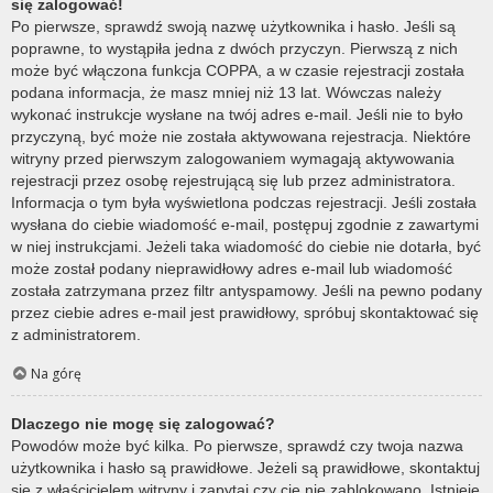
się zalogować!
Po pierwsze, sprawdź swoją nazwę użytkownika i hasło. Jeśli są
poprawne, to wystąpiła jedna z dwóch przyczyn. Pierwszą z nich
może być włączona funkcja COPPA, a w czasie rejestracji została
podana informacja, że masz mniej niż 13 lat. Wówczas należy
wykonać instrukcje wysłane na twój adres e-mail. Jeśli nie to było
przyczyną, być może nie została aktywowana rejestracja. Niektóre
witryny przed pierwszym zalogowaniem wymagają aktywowania
rejestracji przez osobę rejestrującą się lub przez administratora.
Informacja o tym była wyświetlona podczas rejestracji. Jeśli została
wysłana do ciebie wiadomość e-mail, postępuj zgodnie z zawartymi
w niej instrukcjami. Jeżeli taka wiadomość do ciebie nie dotarła, być
może został podany nieprawidłowy adres e-mail lub wiadomość
została zatrzymana przez filtr antyspamowy. Jeśli na pewno podany
przez ciebie adres e-mail jest prawidłowy, spróbuj skontaktować się
z administratorem.
Na górę
Dlaczego nie mogę się zalogować?
Powodów może być kilka. Po pierwsze, sprawdź czy twoja nazwa
użytkownika i hasło są prawidłowe. Jeżeli są prawidłowe, skontaktuj
się z właścicielem witryny i zapytaj czy cię nie zablokowano. Istnieje