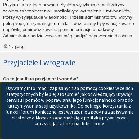
Przykro nam z tego powodu. System wysyłania e-maili witryny
zawiera zabezpieczenia umożliwiające wytropienie użytkowników,
którzy wysyłają takie wiadomości. Prześlij administratorowi witryny
pełną kopię otrzymanego e-maila – ważne, aby były w niej zawarte
nagłówki, ponieważ zawierają one informacje o nadawcy.
Administrator będzie wówczas mógł podjąć odpowiednie działania.
Na górę
Przyjaciele i wrogowie
Co to jest lista przyjaciół i wrogów?
Jest to lista, którą można użyć do organizowania różnych
Używamy informacji zapisanych za pomocą cookies w celach
użytkowników witryny. Użytkownicy dodani do listy przyjaciół będą
statystycznych by lepiej zrozumieć jak odwiedzający używają
wyświetleni na karcie
Przyjaciele
znajdującej się w panelu
serwisu i pomóc w poprawianiu jego funkcjonalności oraz do
zarządzania kontem. Z tego poziomu można szybko sprawdzić ich
utrzymywania sesji użytkownika. Do pełnego korzystania z
status, a także wysłać prywatną wiadomość. Zależnie od
funkcji forum konieczne jest wyrażenie zgody na zapisywanie
używanego stylu witryny, posty tych użytkowników mogą być
ciasteczek. Możesz zapoznać się z polityką prywatności
wyróżniane. Jeśli użytkownik zostanie dodany do listy wrogów,
korzystając z linka na dole strony.
wszystkie posty przez niego napisane domyślnie nie będą
Akceptuję
wyświetlane.