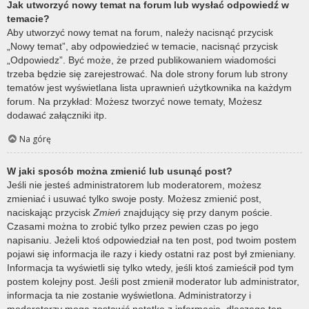
Jak utworzyć nowy temat na forum lub wysłać odpowiedź w
temacie?
Aby utworzyć nowy temat na forum, należy nacisnąć przycisk
„Nowy temat”, aby odpowiedzieć w temacie, nacisnąć przycisk
„Odpowiedz”. Być może, że przed publikowaniem wiadomości
trzeba będzie się zarejestrować. Na dole strony forum lub strony
tematów jest wyświetlana lista uprawnień użytkownika na każdym
forum. Na przykład: Możesz tworzyć nowe tematy, Możesz
dodawać załączniki itp.
Na górę
W jaki sposób można zmienić lub usunąć post?
Jeśli nie jesteś administratorem lub moderatorem, możesz
zmieniać i usuwać tylko swoje posty. Możesz zmienić post,
naciskając przycisk
Zmień
znajdujący się przy danym poście.
Czasami można to zrobić tylko przez pewien czas po jego
napisaniu. Jeżeli ktoś odpowiedział na ten post, pod twoim postem
pojawi się informacja ile razy i kiedy ostatni raz post był zmieniany.
Informacja ta wyświetli się tylko wtedy, jeśli ktoś zamieścił pod tym
postem kolejny post. Jeśli post zmienił moderator lub administrator,
informacja ta nie zostanie wyświetlona. Administratorzy i
moderatorzy mogą zostawić notatkę z informacją, dlaczego ten