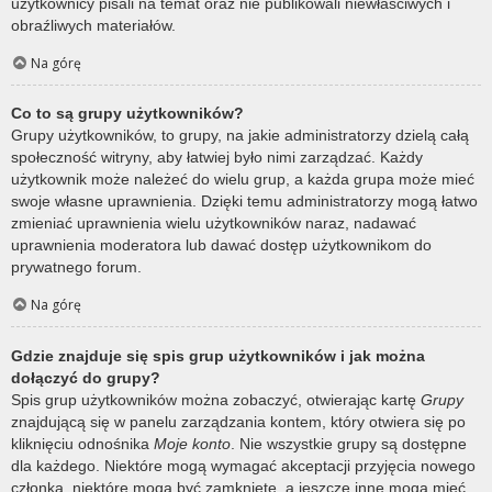
użytkownicy pisali na temat oraz nie publikowali niewłaściwych i
obraźliwych materiałów.
Na górę
Co to są grupy użytkowników?
Grupy użytkowników, to grupy, na jakie administratorzy dzielą całą
społeczność witryny, aby łatwiej było nimi zarządzać. Każdy
użytkownik może należeć do wielu grup, a każda grupa może mieć
swoje własne uprawnienia. Dzięki temu administratorzy mogą łatwo
zmieniać uprawnienia wielu użytkowników naraz, nadawać
uprawnienia moderatora lub dawać dostęp użytkownikom do
prywatnego forum.
Na górę
Gdzie znajduje się spis grup użytkowników i jak można
dołączyć do grupy?
Spis grup użytkowników można zobaczyć, otwierając kartę
Grupy
znajdującą się w panelu zarządzania kontem, który otwiera się po
kliknięciu odnośnika
Moje konto
. Nie wszystkie grupy są dostępne
dla każdego. Niektóre mogą wymagać akceptacji przyjęcia nowego
członka, niektóre mogą być zamknięte, a jeszcze inne mogą mieć