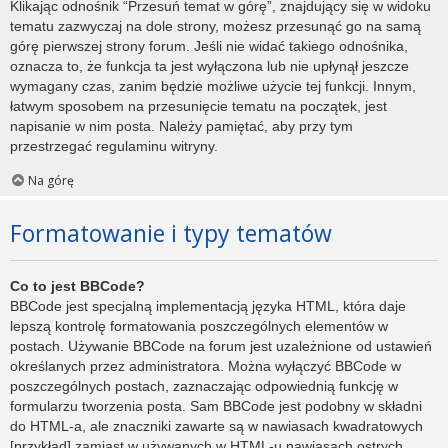
Klikając odnośnik “Przesuń temat w górę”, znajdujący się w widoku
tematu zazwyczaj na dole strony, możesz przesunąć go na samą
górę pierwszej strony forum. Jeśli nie widać takiego odnośnika,
oznacza to, że funkcja ta jest wyłączona lub nie upłynął jeszcze
wymagany czas, zanim będzie możliwe użycie tej funkcji. Innym,
łatwym sposobem na przesunięcie tematu na początek, jest
napisanie w nim posta. Należy pamiętać, aby przy tym
przestrzegać regulaminu witryny.
Na górę
Formatowanie i typy tematów
Co to jest BBCode?
BBCode jest specjalną implementacją języka HTML, która daje
lepszą kontrolę formatowania poszczególnych elementów w
postach. Używanie BBCode na forum jest uzależnione od ustawień
określanych przez administratora. Można wyłączyć BBCode w
poszczególnych postach, zaznaczając odpowiednią funkcję w
formularzu tworzenia posta. Sam BBCode jest podobny w składni
do HTML-a, ale znaczniki zawarte są w nawiasach kwadratowych
[przykład] zamiast w używanych w HTML-u nawiasach ostrych