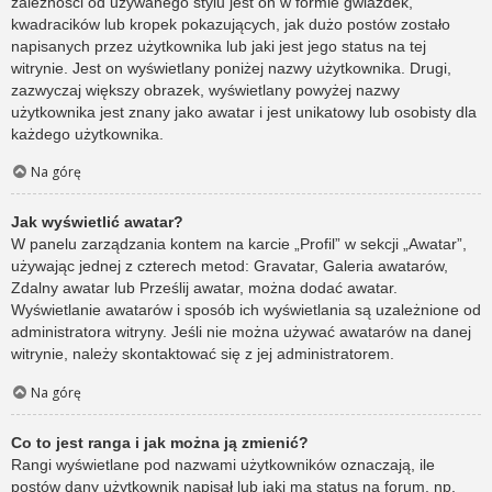
zależności od używanego stylu jest on w formie gwiazdek,
kwadracików lub kropek pokazujących, jak dużo postów zostało
napisanych przez użytkownika lub jaki jest jego status na tej
witrynie. Jest on wyświetlany poniżej nazwy użytkownika. Drugi,
zazwyczaj większy obrazek, wyświetlany powyżej nazwy
użytkownika jest znany jako awatar i jest unikatowy lub osobisty dla
każdego użytkownika.
Na górę
Jak wyświetlić awatar?
W panelu zarządzania kontem na karcie „Profil” w sekcji „Awatar”,
używając jednej z czterech metod: Gravatar, Galeria awatarów,
Zdalny awatar lub Prześlij awatar, można dodać awatar.
Wyświetlanie awatarów i sposób ich wyświetlania są uzależnione od
administratora witryny. Jeśli nie można używać awatarów na danej
witrynie, należy skontaktować się z jej administratorem.
Na górę
Co to jest ranga i jak można ją zmienić?
Rangi wyświetlane pod nazwami użytkowników oznaczają, ile
postów dany użytkownik napisał lub jaki ma status na forum, np.