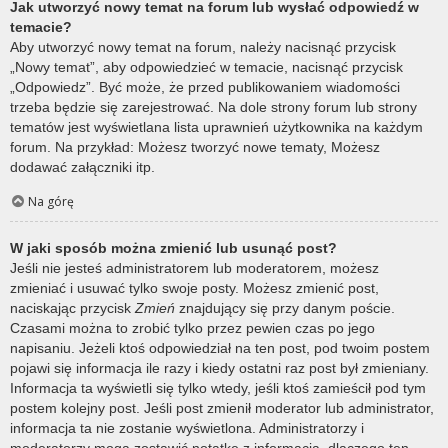
Jak utworzyć nowy temat na forum lub wysłać odpowiedź w
temacie?
Aby utworzyć nowy temat na forum, należy nacisnąć przycisk
„Nowy temat”, aby odpowiedzieć w temacie, nacisnąć przycisk
„Odpowiedz”. Być może, że przed publikowaniem wiadomości
trzeba będzie się zarejestrować. Na dole strony forum lub strony
tematów jest wyświetlana lista uprawnień użytkownika na każdym
forum. Na przykład: Możesz tworzyć nowe tematy, Możesz
dodawać załączniki itp.
Na górę
W jaki sposób można zmienić lub usunąć post?
Jeśli nie jesteś administratorem lub moderatorem, możesz
zmieniać i usuwać tylko swoje posty. Możesz zmienić post,
naciskając przycisk
Zmień
znajdujący się przy danym poście.
Czasami można to zrobić tylko przez pewien czas po jego
napisaniu. Jeżeli ktoś odpowiedział na ten post, pod twoim postem
pojawi się informacja ile razy i kiedy ostatni raz post był zmieniany.
Informacja ta wyświetli się tylko wtedy, jeśli ktoś zamieścił pod tym
postem kolejny post. Jeśli post zmienił moderator lub administrator,
informacja ta nie zostanie wyświetlona. Administratorzy i
moderatorzy mogą zostawić notatkę z informacją, dlaczego ten