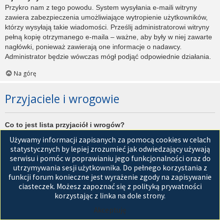
Przykro nam z tego powodu. System wysyłania e-maili witryny
zawiera zabezpieczenia umożliwiające wytropienie użytkowników,
którzy wysyłają takie wiadomości. Prześlij administratorowi witryny
pełną kopię otrzymanego e-maila – ważne, aby były w niej zawarte
nagłówki, ponieważ zawierają one informacje o nadawcy.
Administrator będzie wówczas mógł podjąć odpowiednie działania.
Na górę
Przyjaciele i wrogowie
Co to jest lista przyjaciół i wrogów?
Jest to lista, którą można użyć do organizowania różnych
Używamy informacji zapisanych za pomocą cookies w celach
użytkowników witryny. Użytkownicy dodani do listy przyjaciół będą
statystycznych by lepiej zrozumieć jak odwiedzający używają
wyświetleni na karcie
Przyjaciele
znajdującej się w panelu
serwisu i pomóc w poprawianiu jego funkcjonalności oraz do
zarządzania kontem. Z tego poziomu można szybko sprawdzić ich
utrzymywania sesji użytkownika. Do pełnego korzystania z
status, a także wysłać prywatną wiadomość. Zależnie od
funkcji forum konieczne jest wyrażenie zgody na zapisywanie
używanego stylu witryny, posty tych użytkowników mogą być
ciasteczek. Możesz zapoznać się z polityką prywatności
wyróżniane. Jeśli użytkownik zostanie dodany do listy wrogów,
korzystając z linka na dole strony.
wszystkie posty przez niego napisane domyślnie nie będą
Akceptuję
wyświetlane.