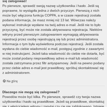
się zalogować!
Po pierwsze, sprawdź swoją nazwę użytkownika i hasło. Jeśli są
poprawne, to wystąpiła jedna z dwóch przyczyn. Pierwszą z nich
może być włączona funkcja COPPA, a w czasie rejestracji została
podana informacja, że masz mniej niż 13 lat. Wówczas należy
wykonać instrukcje wysłane na twój adres e-mail. Jeśli nie to było
przyczyną, być może nie została aktywowana rejestracja. Niektóre
witryny przed pierwszym zalogowaniem wymagają aktywowania
rejestracji przez osobę rejestrującą się lub przez administratora.
Informacja o tym była wyświetlona podczas rejestracji. Jeśli została
wysłana do ciebie wiadomość e-mail, postępuj zgodnie z zawartymi
w niej instrukcjami. Jeżeli taka wiadomość do ciebie nie dotarła, być
może został podany nieprawidłowy adres e-mail lub wiadomość
została zatrzymana przez filtr antyspamowy. Jeśli na pewno podany
przez ciebie adres e-mail jest prawidłowy, spróbuj skontaktować się
z administratorem.
Na górę
Dlaczego nie mogę się zalogować?
Powodów może być kilka. Po pierwsze, sprawdź czy twoja nazwa
użytkownika i hasło są prawidłowe. Jeżeli są prawidłowe, skontaktuj
się z właścicielem witryny i zapytaj czy cię nie zablokowano. Istnieje