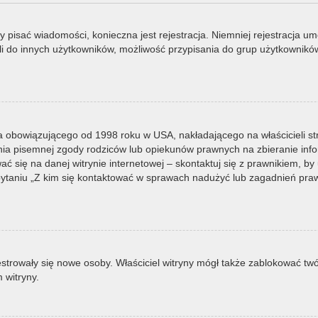
by pisać wiadomości, konieczna jest rejestracja. Niemniej rejestracja u
i do innych użytkowników, możliwość przypisania do grup użytkowników it
a obowiązującego od 1998 roku w USA, nakładającego na właścicieli st
nia pisemnej zgody rodziców lub opiekunów prawnych na zbieranie infor
 się na danej witrynie internetowej – skontaktuj się z prawnikiem, by u
taniu „Z kim się kontaktować w sprawach nadużyć lub zagadnień prawn
ejestrowały się nowe osoby. Właściciel witryny mógł także zablokować tw
 witryny.