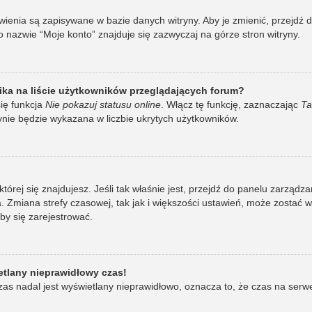
awienia są zapisywane w bazie danych witryny. Aby je zmienić, przej
 nazwie “Moje konto” znajduje się zazwyczaj na górze stron witryny.
ka na liście użytkowników przeglądających forum?
ię funkcja
Nie pokazuj statusu online
. Włącz tę funkcję, zaznaczając
Ta
ynie będzie wykazana w liczbie ukrytych użytkowników.
w której się znajdujesz. Jeśli tak właśnie jest, przejdź do panelu zarzą
 Zmiana strefy czasowej, tak jak i większości ustawień, może zostać 
by się zarejestrować.
etlany nieprawidłowy czas!
as nadal jest wyświetlany nieprawidłowo, oznacza to, że czas na serw