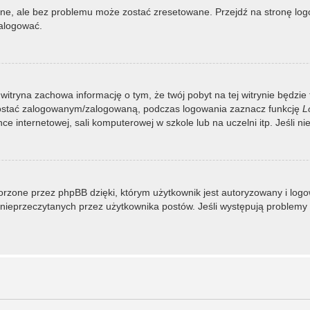
, ale bez problemu może zostać zresetowane. Przejdź na stronę logow
zalogować.
 witryna zachowa informację o tym, że twój pobyt na tej witrynie będzie
zostać zalogowanym/zalogowaną, podczas logowania zaznacz funkcję
L
 internetowej, sali komputerowej w szkole lub na uczelni itp. Jeśli nie w
rzone przez phpBB dzięki, którym użytkownik jest autoryzowany i logowa
 i nieprzeczytanych przez użytkownika postów. Jeśli występują proble