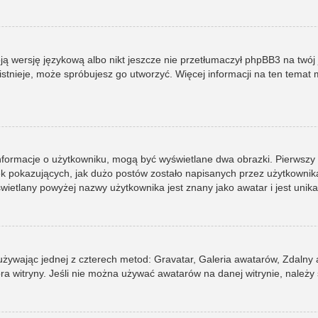
ją wersję językową albo nikt jeszcze nie przetłumaczył phpBB3 na twój 
e istnieje, może spróbujesz go utworzyć. Więcej informacji na ten tema
informacje o użytkowniku, mogą być wyświetlane dwa obrazki. Pierwszy
pokazujących, jak dużo postów zostało napisanych przez użytkownika lub
ietlany powyżej nazwy użytkownika jest znany jako awatar i jest unik
 używając jednej z czterech metod: Gravatar, Galeria awatarów, Zdalny
ra witryny. Jeśli nie można używać awatarów na danej witrynie, należy 