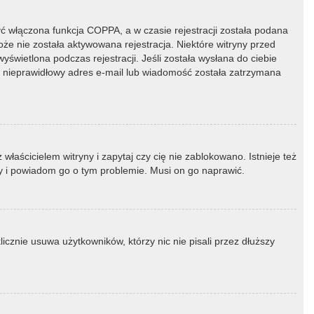
ć włączona funkcja COPPA, a w czasie rejestracji została podana
oże nie została aktywowana rejestracja. Niektóre witryny przed
świetlona podczas rejestracji. Jeśli została wysłana do ciebie
ny nieprawidłowy adres e-mail lub wiadomość została zatrzymana
łaścicielem witryny i zapytaj czy cię nie zablokowano. Istnieje też
ny i powiadom go o tym problemie. Musi on go naprawić.
icznie usuwa użytkowników, którzy nic nie pisali przez dłuższy