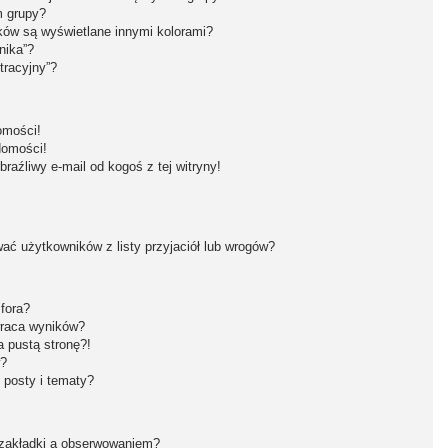
m grupy?
ków są wyświetlane innymi kolorami?
nika”?
tracyjny”?
omości!
domości!
aźliwy e-mail od kogoś z tej witryny!
ć użytkowników z listy przyjaciół lub wrogów?
fora?
wraca wyników?
 pustą stronę?!
w?
 posty i tematy?
 zakładki a obserwowaniem?