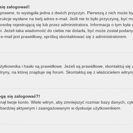
się zalogować!
oprawne, to wystąpiła jedna z dwóch przyczyn. Pierwszą z nich może by
ukcje wysłane na twój adres e-mail. Jeśli nie to było przyczyną, być m
bę rejestrującą się lub przez administratora. Informacja o tym była wy
mi. Jeżeli taka wiadomość do ciebie nie dotarła, być może został poda
e-mail jest prawidłowy, spróbuj skontaktować się z administratorem.
ownika i hasło są prawidłowe. Jeżeli są prawidłowe, skontaktuj się z w
ny, na której znajduje się forum. Skontaktuj się z właścicielem witry
mogę się zalogować?!
ął twoje konto. Wiele witryn, aby zmniejszyć rozmiar bazy danych, cykl
ądź bardziej aktywnym i zaangażowanym w dyskusje użytkownikiem.