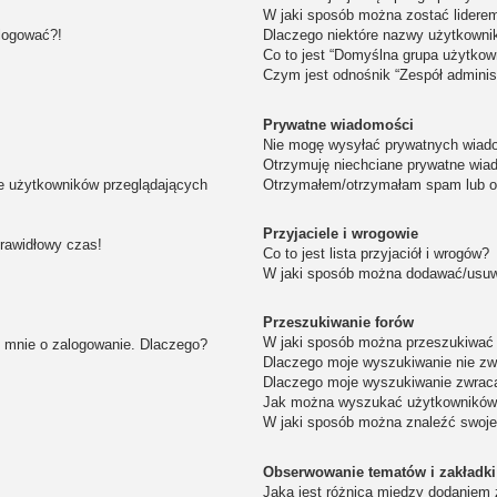
W jaki sposób można zostać lidere
alogować?!
Dlaczego niektóre nazwy użytkowni
Co to jest “Domyślna grupa użytkow
Czym jest odnośnik “Zespół adminis
Prywatne wiadomości
Nie mogę wysyłać prywatnych wiad
Otrzymuję niechciane prywatne wia
ie użytkowników przeglądających
Otrzymałem/otrzymałam spam lub obr
Przyjaciele i wrogowie
prawidłowy czas!
Co to jest lista przyjaciół i wrogów?
W jaki sposób można dodawać/usuwa
Przeszukiwanie forów
W jaki sposób można przeszukiwać 
i mnie o zalogowanie. Dlaczego?
Dlaczego moje wyszukiwanie nie z
Dlaczego moje wyszukiwanie zwraca
Jak można wyszukać użytkownikó
W jaki sposób można znaleźć swoje
Obserwowanie tematów i zakładki
Jaka jest różnica między dodaniem