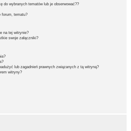
kę do wybranych tematów lub je obserwować??
 forum, tematu?
 na tej witrynie?
tkie swoje załączniki?
nia?
a?
nadużyć lub zagadnień prawnych związanych z tą witryną?
orem witryny?