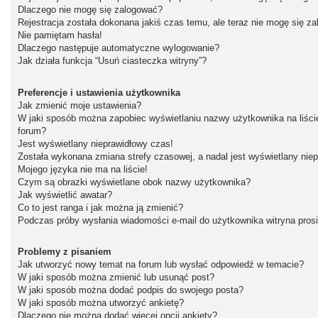
Dlaczego nie mogę się zalogować?
Rejestracja została dokonana jakiś czas temu, ale teraz nie mogę się z
Nie pamiętam hasła!
Dlaczego następuje automatyczne wylogowanie?
Jak działa funkcja “Usuń ciasteczka witryny”?
Preferencje i ustawienia użytkownika
Jak zmienić moje ustawienia?
W jaki sposób można zapobiec wyświetlaniu nazwy użytkownika na liśc
forum?
Jest wyświetlany nieprawidłowy czas!
Została wykonana zmiana strefy czasowej, a nadal jest wyświetlany nie
Mojego języka nie ma na liście!
Czym są obrazki wyświetlane obok nazwy użytkownika?
Jak wyświetlić awatar?
Co to jest ranga i jak można ją zmienić?
Podczas próby wysłania wiadomości e-mail do użytkownika witryna pros
Problemy z pisaniem
Jak utworzyć nowy temat na forum lub wysłać odpowiedź w temacie?
W jaki sposób można zmienić lub usunąć post?
W jaki sposób można dodać podpis do swojego posta?
W jaki sposób można utworzyć ankietę?
Dlaczego nie można dodać więcej opcji ankiety?