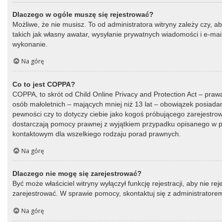
Dlaczego w ogóle muszę się rejestrować?
Możliwe, że nie musisz. To od administratora witryny zależy czy, a
takich jak własny awatar, wysyłanie prywatnych wiadomości i e-mail
wykonanie.
Na górę
Co to jest COPPA?
COPPA, to skrót od Child Online Privacy and Protection Act – praw
osób małoletnich – mających mniej niż 13 lat – obowiązek posiada
pewności czy to dotyczy ciebie jako kogoś próbującego zarejestrować
dostarczają pomocy prawnej z wyjątkiem przypadku opisanego w py
kontaktowym dla wszelkiego rodzaju porad prawnych.
Na górę
Dlaczego nie mogę się zarejestrować?
Być może właściciel witryny wyłączył funkcję rejestracji, aby nie r
zarejestrować. W sprawie pomocy, skontaktuj się z administratorem
Na górę