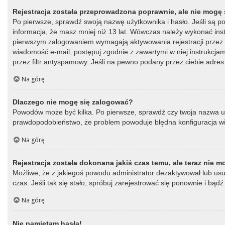
Rejestracja została przeprowadzona poprawnie, ale nie mogę 
Po pierwsze, sprawdź swoją nazwę użytkownika i hasło. Jeśli są p
informacja, że masz mniej niż 13 lat. Wówczas należy wykonać instr
pierwszym zalogowaniem wymagają aktywowania rejestracji przez oso
wiadomość e-mail, postępuj zgodnie z zawartymi w niej instrukcja
przez filtr antyspamowy. Jeśli na pewno podany przez ciebie adres 
Na górę
Dlaczego nie mogę się zalogować?
Powodów może być kilka. Po pierwsze, sprawdź czy twoja nazwa użytk
prawdopodobieństwo, że problem powoduje błędna konfiguracja witry
Na górę
Rejestracja została dokonana jakiś czas temu, ale teraz nie 
Możliwe, że z jakiegoś powodu administrator dezaktywował lub usun
czas. Jeśli tak się stało, spróbuj zarejestrować się ponownie i b
Na górę
Nie pamiętam hasła!