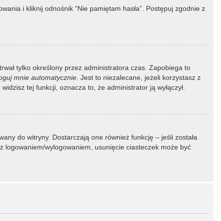
ania i kliknij odnośnik “Nie pamiętam hasła”. Postępuj zgodnie z
 trwał tylko określony przez administratora czas. Zapobiega to
oguj mnie automatycznie
. Jest to niezalecane, jeżeli korzystasz z
idzisz tej funkcji, oznacza to, że administrator ją wyłączył.
ny do witryny. Dostarczają one również funkcję – jeśli została
my z logowaniem/wylogowaniem, usunięcie ciasteczek może być