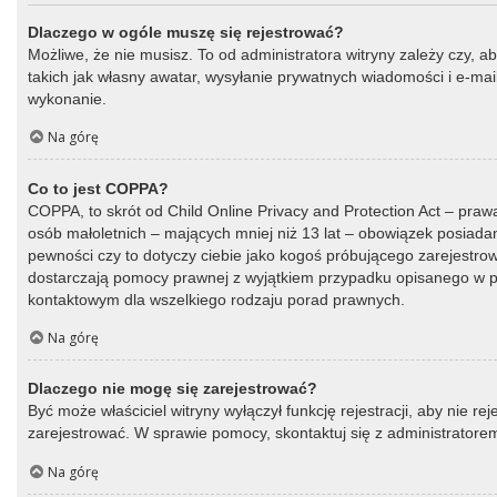
Dlaczego w ogóle muszę się rejestrować?
Możliwe, że nie musisz. To od administratora witryny zależy czy, a
takich jak własny awatar, wysyłanie prywatnych wiadomości i e-mail
wykonanie.
Na górę
Co to jest COPPA?
COPPA, to skrót od Child Online Privacy and Protection Act – praw
osób małoletnich – mających mniej niż 13 lat – obowiązek posiada
pewności czy to dotyczy ciebie jako kogoś próbującego zarejestrować
dostarczają pomocy prawnej z wyjątkiem przypadku opisanego w py
kontaktowym dla wszelkiego rodzaju porad prawnych.
Na górę
Dlaczego nie mogę się zarejestrować?
Być może właściciel witryny wyłączył funkcję rejestracji, aby nie r
zarejestrować. W sprawie pomocy, skontaktuj się z administratorem
Na górę