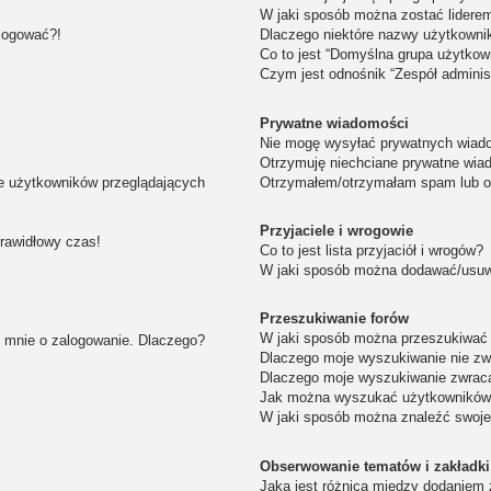
W jaki sposób można zostać lidere
alogować?!
Dlaczego niektóre nazwy użytkowni
Co to jest “Domyślna grupa użytkow
Czym jest odnośnik “Zespół adminis
Prywatne wiadomości
Nie mogę wysyłać prywatnych wiad
Otrzymuję niechciane prywatne wia
ie użytkowników przeglądających
Otrzymałem/otrzymałam spam lub obr
Przyjaciele i wrogowie
prawidłowy czas!
Co to jest lista przyjaciół i wrogów?
W jaki sposób można dodawać/usuwa
Przeszukiwanie forów
W jaki sposób można przeszukiwać 
i mnie o zalogowanie. Dlaczego?
Dlaczego moje wyszukiwanie nie z
Dlaczego moje wyszukiwanie zwraca
Jak można wyszukać użytkownikó
W jaki sposób można znaleźć swoje
Obserwowanie tematów i zakładki
Jaka jest różnica między dodaniem