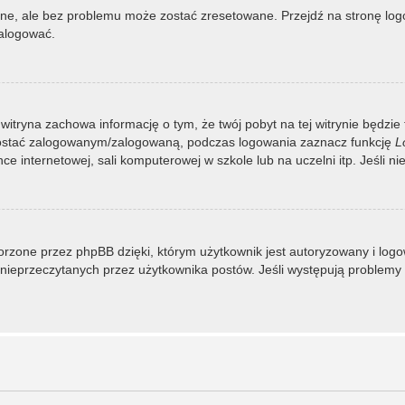
, ale bez problemu może zostać zresetowane. Przejdź na stronę logow
zalogować.
 witryna zachowa informację o tym, że twój pobyt na tej witrynie będzie
zostać zalogowanym/zalogowaną, podczas logowania zaznacz funkcję
L
 internetowej, sali komputerowej w szkole lub na uczelni itp. Jeśli nie w
rzone przez phpBB dzięki, którym użytkownik jest autoryzowany i logowa
 i nieprzeczytanych przez użytkownika postów. Jeśli występują proble