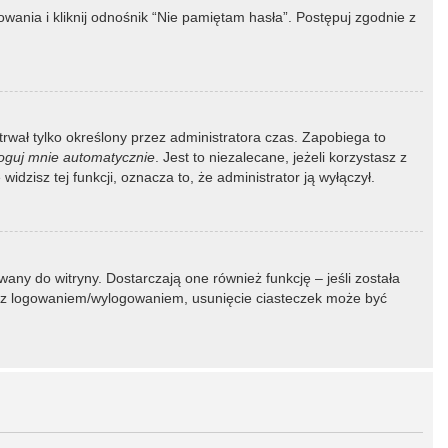
ania i kliknij odnośnik “Nie pamiętam hasła”. Postępuj zgodnie z
 trwał tylko określony przez administratora czas. Zapobiega to
oguj mnie automatycznie
. Jest to niezalecane, jeżeli korzystasz z
idzisz tej funkcji, oznacza to, że administrator ją wyłączył.
ny do witryny. Dostarczają one również funkcję – jeśli została
my z logowaniem/wylogowaniem, usunięcie ciasteczek może być