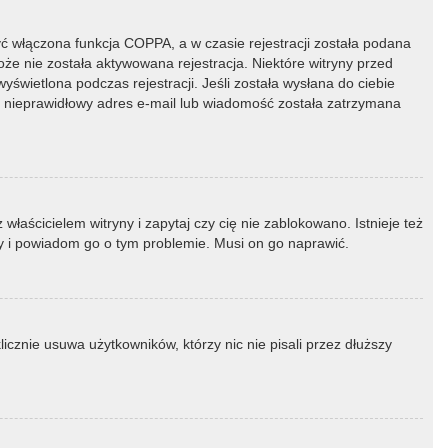
ć włączona funkcja COPPA, a w czasie rejestracji została podana
oże nie została aktywowana rejestracja. Niektóre witryny przed
świetlona podczas rejestracji. Jeśli została wysłana do ciebie
ny nieprawidłowy adres e-mail lub wiadomość została zatrzymana
łaścicielem witryny i zapytaj czy cię nie zablokowano. Istnieje też
ny i powiadom go o tym problemie. Musi on go naprawić.
icznie usuwa użytkowników, którzy nic nie pisali przez dłuższy