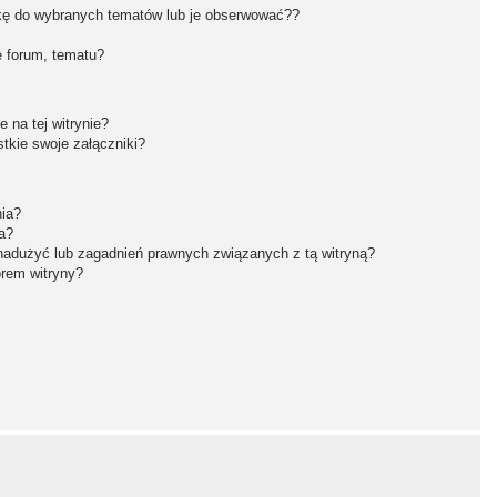
kę do wybranych tematów lub je obserwować??
 forum, tematu?
 na tej witrynie?
tkie swoje załączniki?
nia?
a?
nadużyć lub zagadnień prawnych związanych z tą witryną?
orem witryny?