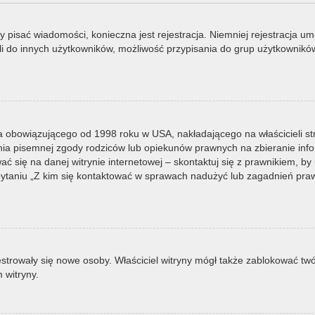
by pisać wiadomości, konieczna jest rejestracja. Niemniej rejestracja u
i do innych użytkowników, możliwość przypisania do grup użytkowników it
a obowiązującego od 1998 roku w USA, nakładającego na właścicieli st
nia pisemnej zgody rodziców lub opiekunów prawnych na zbieranie infor
 się na danej witrynie internetowej – skontaktuj się z prawnikiem, by u
taniu „Z kim się kontaktować w sprawach nadużyć lub zagadnień prawn
ejestrowały się nowe osoby. Właściciel witryny mógł także zablokować tw
 witryny.