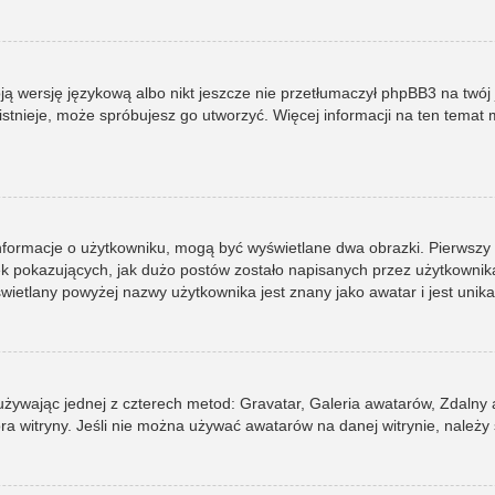
ją wersję językową albo nikt jeszcze nie przetłumaczył phpBB3 na twój 
e istnieje, może spróbujesz go utworzyć. Więcej informacji na ten tema
informacje o użytkowniku, mogą być wyświetlane dwa obrazki. Pierwszy
pokazujących, jak dużo postów zostało napisanych przez użytkownika lub
ietlany powyżej nazwy użytkownika jest znany jako awatar i jest unik
 używając jednej z czterech metod: Gravatar, Galeria awatarów, Zdalny
ra witryny. Jeśli nie można używać awatarów na danej witrynie, należy 