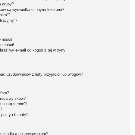
m grupy?
ków są wyświetlane innymi kolorami?
nika”?
tracyjny”?
omości!
domości!
aźliwy e-mail od kogoś z tej witryny!
ć użytkowników z listy przyjaciół lub wrogów?
fora?
wraca wyników?
 pustą stronę?!
w?
 posty i tematy?
 zakładki a obserwowaniem?