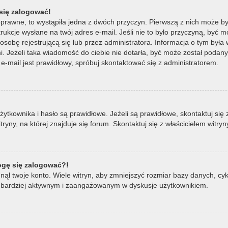
się zalogować!
oprawne, to wystąpiła jedna z dwóch przyczyn. Pierwszą z nich może by
ukcje wysłane na twój adres e-mail. Jeśli nie to było przyczyną, być m
bę rejestrującą się lub przez administratora. Informacja o tym była wy
mi. Jeżeli taka wiadomość do ciebie nie dotarła, być może został poda
e-mail jest prawidłowy, spróbuj skontaktować się z administratorem.
ownika i hasło są prawidłowe. Jeżeli są prawidłowe, skontaktuj się z w
ny, na której znajduje się forum. Skontaktuj się z właścicielem witry
mogę się zalogować?!
ął twoje konto. Wiele witryn, aby zmniejszyć rozmiar bazy danych, cykl
ądź bardziej aktywnym i zaangażowanym w dyskusje użytkownikiem.