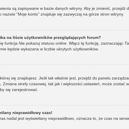
awienia są zapisywane w bazie danych witryny. Aby je zmienić, przej
 nazwie “Moje konto” znajduje się zazwyczaj na górze stron witryny.
ka na liście użytkowników przeglądających forum?
ię funkcja
Nie pokazuj statusu online
. Włącz tę funkcję, zaznaczając
Ta
ynie będzie wykazana w liczbie ukrytych użytkowników.
w której się znajdujesz. Jeśli tak właśnie jest, przejdź do panelu zarzą
 Zmiana strefy czasowej, tak jak i większości ustawień, może zostać 
by się zarejestrować.
etlany nieprawidłowy czas!
as nadal jest wyświetlany nieprawidłowo, oznacza to, że czas na serw