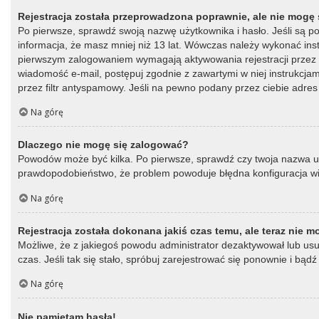
Rejestracja została przeprowadzona poprawnie, ale nie mogę 
Po pierwsze, sprawdź swoją nazwę użytkownika i hasło. Jeśli są p
informacja, że masz mniej niż 13 lat. Wówczas należy wykonać instr
pierwszym zalogowaniem wymagają aktywowania rejestracji przez oso
wiadomość e-mail, postępuj zgodnie z zawartymi w niej instrukcja
przez filtr antyspamowy. Jeśli na pewno podany przez ciebie adres 
Na górę
Dlaczego nie mogę się zalogować?
Powodów może być kilka. Po pierwsze, sprawdź czy twoja nazwa użytk
prawdopodobieństwo, że problem powoduje błędna konfiguracja witry
Na górę
Rejestracja została dokonana jakiś czas temu, ale teraz nie 
Możliwe, że z jakiegoś powodu administrator dezaktywował lub usun
czas. Jeśli tak się stało, spróbuj zarejestrować się ponownie i b
Na górę
Nie pamiętam hasła!