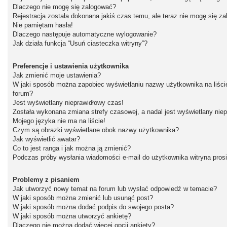
Dlaczego nie mogę się zalogować?
Rejestracja została dokonana jakiś czas temu, ale teraz nie mogę się z
Nie pamiętam hasła!
Dlaczego następuje automatyczne wylogowanie?
Jak działa funkcja “Usuń ciasteczka witryny”?
Preferencje i ustawienia użytkownika
Jak zmienić moje ustawienia?
W jaki sposób można zapobiec wyświetlaniu nazwy użytkownika na liśc
forum?
Jest wyświetlany nieprawidłowy czas!
Została wykonana zmiana strefy czasowej, a nadal jest wyświetlany nie
Mojego języka nie ma na liście!
Czym są obrazki wyświetlane obok nazwy użytkownika?
Jak wyświetlić awatar?
Co to jest ranga i jak można ją zmienić?
Podczas próby wysłania wiadomości e-mail do użytkownika witryna pros
Problemy z pisaniem
Jak utworzyć nowy temat na forum lub wysłać odpowiedź w temacie?
W jaki sposób można zmienić lub usunąć post?
W jaki sposób można dodać podpis do swojego posta?
W jaki sposób można utworzyć ankietę?
Dlaczego nie można dodać więcej opcji ankiety?