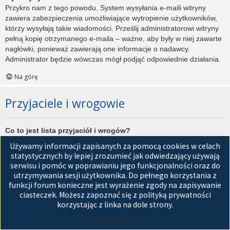
Przykro nam z tego powodu. System wysyłania e-maili witryny
zawiera zabezpieczenia umożliwiające wytropienie użytkowników,
którzy wysyłają takie wiadomości. Prześlij administratorowi witryny
pełną kopię otrzymanego e-maila – ważne, aby były w niej zawarte
nagłówki, ponieważ zawierają one informacje o nadawcy.
Administrator będzie wówczas mógł podjąć odpowiednie działania.
Na górę
Przyjaciele i wrogowie
Co to jest lista przyjaciół i wrogów?
Jest to lista, którą można użyć do organizowania różnych
Używamy informacji zapisanych za pomocą cookies w celach
użytkowników witryny. Użytkownicy dodani do listy przyjaciół będą
statystycznych by lepiej zrozumieć jak odwiedzający używają
wyświetleni na karcie
Przyjaciele
znajdującej się w panelu
serwisu i pomóc w poprawianiu jego funkcjonalności oraz do
zarządzania kontem. Z tego poziomu można szybko sprawdzić ich
utrzymywania sesji użytkownika. Do pełnego korzystania z
status, a także wysłać prywatną wiadomość. Zależnie od
funkcji forum konieczne jest wyrażenie zgody na zapisywanie
używanego stylu witryny, posty tych użytkowników mogą być
ciasteczek. Możesz zapoznać się z polityką prywatności
wyróżniane. Jeśli użytkownik zostanie dodany do listy wrogów,
korzystając z linka na dole strony.
wszystkie posty przez niego napisane domyślnie nie będą
Akceptuję
wyświetlane.