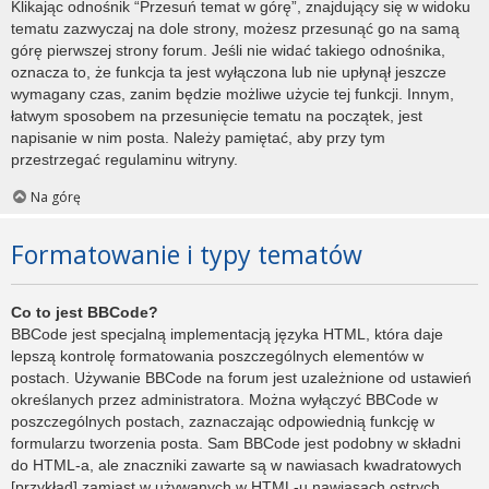
Klikając odnośnik “Przesuń temat w górę”, znajdujący się w widoku
tematu zazwyczaj na dole strony, możesz przesunąć go na samą
górę pierwszej strony forum. Jeśli nie widać takiego odnośnika,
oznacza to, że funkcja ta jest wyłączona lub nie upłynął jeszcze
wymagany czas, zanim będzie możliwe użycie tej funkcji. Innym,
łatwym sposobem na przesunięcie tematu na początek, jest
napisanie w nim posta. Należy pamiętać, aby przy tym
przestrzegać regulaminu witryny.
Na górę
Formatowanie i typy tematów
Co to jest BBCode?
BBCode jest specjalną implementacją języka HTML, która daje
lepszą kontrolę formatowania poszczególnych elementów w
postach. Używanie BBCode na forum jest uzależnione od ustawień
określanych przez administratora. Można wyłączyć BBCode w
poszczególnych postach, zaznaczając odpowiednią funkcję w
formularzu tworzenia posta. Sam BBCode jest podobny w składni
do HTML-a, ale znaczniki zawarte są w nawiasach kwadratowych
[przykład] zamiast w używanych w HTML-u nawiasach ostrych