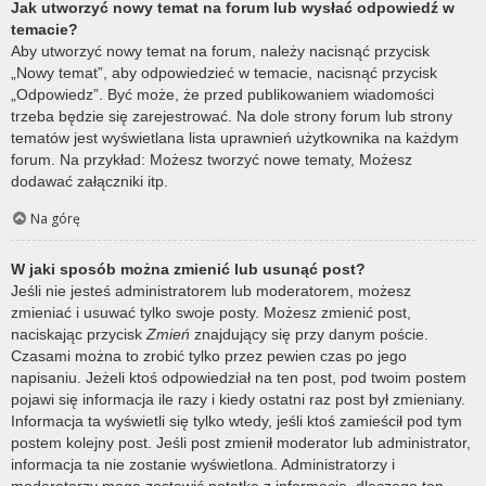
Jak utworzyć nowy temat na forum lub wysłać odpowiedź w
temacie?
Aby utworzyć nowy temat na forum, należy nacisnąć przycisk
„Nowy temat”, aby odpowiedzieć w temacie, nacisnąć przycisk
„Odpowiedz”. Być może, że przed publikowaniem wiadomości
trzeba będzie się zarejestrować. Na dole strony forum lub strony
tematów jest wyświetlana lista uprawnień użytkownika na każdym
forum. Na przykład: Możesz tworzyć nowe tematy, Możesz
dodawać załączniki itp.
Na górę
W jaki sposób można zmienić lub usunąć post?
Jeśli nie jesteś administratorem lub moderatorem, możesz
zmieniać i usuwać tylko swoje posty. Możesz zmienić post,
naciskając przycisk
Zmień
znajdujący się przy danym poście.
Czasami można to zrobić tylko przez pewien czas po jego
napisaniu. Jeżeli ktoś odpowiedział na ten post, pod twoim postem
pojawi się informacja ile razy i kiedy ostatni raz post był zmieniany.
Informacja ta wyświetli się tylko wtedy, jeśli ktoś zamieścił pod tym
postem kolejny post. Jeśli post zmienił moderator lub administrator,
informacja ta nie zostanie wyświetlona. Administratorzy i
moderatorzy mogą zostawić notatkę z informacją, dlaczego ten