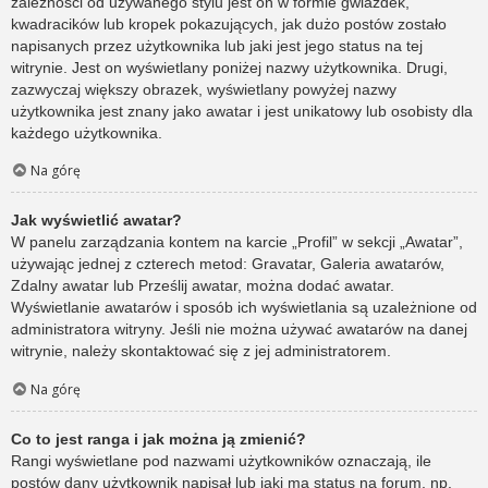
zależności od używanego stylu jest on w formie gwiazdek,
kwadracików lub kropek pokazujących, jak dużo postów zostało
napisanych przez użytkownika lub jaki jest jego status na tej
witrynie. Jest on wyświetlany poniżej nazwy użytkownika. Drugi,
zazwyczaj większy obrazek, wyświetlany powyżej nazwy
użytkownika jest znany jako awatar i jest unikatowy lub osobisty dla
każdego użytkownika.
Na górę
Jak wyświetlić awatar?
W panelu zarządzania kontem na karcie „Profil” w sekcji „Awatar”,
używając jednej z czterech metod: Gravatar, Galeria awatarów,
Zdalny awatar lub Prześlij awatar, można dodać awatar.
Wyświetlanie awatarów i sposób ich wyświetlania są uzależnione od
administratora witryny. Jeśli nie można używać awatarów na danej
witrynie, należy skontaktować się z jej administratorem.
Na górę
Co to jest ranga i jak można ją zmienić?
Rangi wyświetlane pod nazwami użytkowników oznaczają, ile
postów dany użytkownik napisał lub jaki ma status na forum, np.