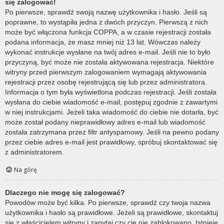
się zalogować!
Po pierwsze, sprawdź swoją nazwę użytkownika i hasło. Jeśli są
poprawne, to wystąpiła jedna z dwóch przyczyn. Pierwszą z nich
może być włączona funkcja COPPA, a w czasie rejestracji została
podana informacja, że masz mniej niż 13 lat. Wówczas należy
wykonać instrukcje wysłane na twój adres e-mail. Jeśli nie to było
przyczyną, być może nie została aktywowana rejestracja. Niektóre
witryny przed pierwszym zalogowaniem wymagają aktywowania
rejestracji przez osobę rejestrującą się lub przez administratora.
Informacja o tym była wyświetlona podczas rejestracji. Jeśli została
wysłana do ciebie wiadomość e-mail, postępuj zgodnie z zawartymi
w niej instrukcjami. Jeżeli taka wiadomość do ciebie nie dotarła, być
może został podany nieprawidłowy adres e-mail lub wiadomość
została zatrzymana przez filtr antyspamowy. Jeśli na pewno podany
przez ciebie adres e-mail jest prawidłowy, spróbuj skontaktować się
z administratorem.
Na górę
Dlaczego nie mogę się zalogować?
Powodów może być kilka. Po pierwsze, sprawdź czy twoja nazwa
użytkownika i hasło są prawidłowe. Jeżeli są prawidłowe, skontaktuj
się z właścicielem witryny i zapytaj czy cię nie zablokowano. Istnieje