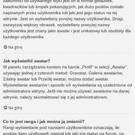
zależności od używanego stylu jest on w formie gwiazdek,
kwadracików lub kropek pokazujących, jak dużo postów zostało
napisanych przez użytkownika lub jaki jest jego status na tej
witrynie. Jest on wyświetlany poniżej nazwy użytkownika. Drugi,
zazwyczaj większy obrazek, wyświetlany powyżej nazwy
użytkownika jest znany jako awatar i jest unikatowy lub osobisty dla
każdego użytkownika.
Na górę
Jak wyświetlić awatar?
W panelu zarządzania kontem na karcie „Profil” w sekcji „Awatar”,
używając jednej z czterech metod: Gravatar, Galeria awatarów,
Zdalny awatar lub Prześlij awatar, można dodać awatar.
Wyświetlanie awatarów i sposób ich wyświetlania są uzależnione od
administratora witryny. Jeśli nie można używać awatarów na danej
witrynie, należy skontaktować się z jej administratorem.
Na górę
Co to jest ranga i jak można ją zmienić?
Rangi wyświetlane pod nazwami użytkowników oznaczają, ile
postów dany użytkownik napisał lub jaki ma status na forum, np.