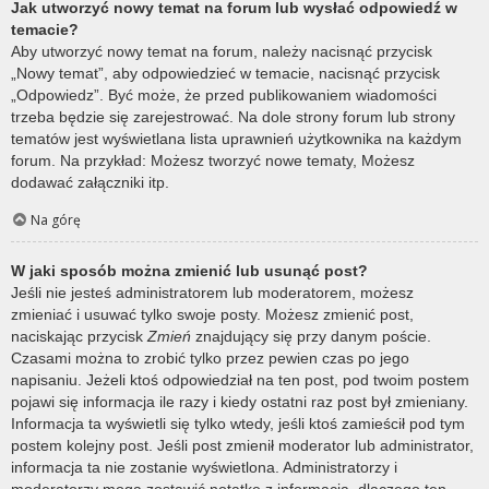
Jak utworzyć nowy temat na forum lub wysłać odpowiedź w
temacie?
Aby utworzyć nowy temat na forum, należy nacisnąć przycisk
„Nowy temat”, aby odpowiedzieć w temacie, nacisnąć przycisk
„Odpowiedz”. Być może, że przed publikowaniem wiadomości
trzeba będzie się zarejestrować. Na dole strony forum lub strony
tematów jest wyświetlana lista uprawnień użytkownika na każdym
forum. Na przykład: Możesz tworzyć nowe tematy, Możesz
dodawać załączniki itp.
Na górę
W jaki sposób można zmienić lub usunąć post?
Jeśli nie jesteś administratorem lub moderatorem, możesz
zmieniać i usuwać tylko swoje posty. Możesz zmienić post,
naciskając przycisk
Zmień
znajdujący się przy danym poście.
Czasami można to zrobić tylko przez pewien czas po jego
napisaniu. Jeżeli ktoś odpowiedział na ten post, pod twoim postem
pojawi się informacja ile razy i kiedy ostatni raz post był zmieniany.
Informacja ta wyświetli się tylko wtedy, jeśli ktoś zamieścił pod tym
postem kolejny post. Jeśli post zmienił moderator lub administrator,
informacja ta nie zostanie wyświetlona. Administratorzy i
moderatorzy mogą zostawić notatkę z informacją, dlaczego ten