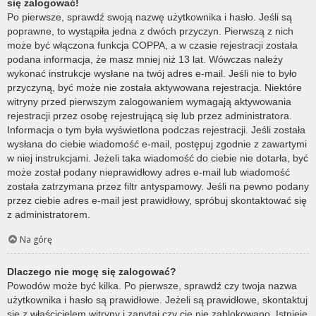
się zalogować!
Po pierwsze, sprawdź swoją nazwę użytkownika i hasło. Jeśli są
poprawne, to wystąpiła jedna z dwóch przyczyn. Pierwszą z nich
może być włączona funkcja COPPA, a w czasie rejestracji została
podana informacja, że masz mniej niż 13 lat. Wówczas należy
wykonać instrukcje wysłane na twój adres e-mail. Jeśli nie to było
przyczyną, być może nie została aktywowana rejestracja. Niektóre
witryny przed pierwszym zalogowaniem wymagają aktywowania
rejestracji przez osobę rejestrującą się lub przez administratora.
Informacja o tym była wyświetlona podczas rejestracji. Jeśli została
wysłana do ciebie wiadomość e-mail, postępuj zgodnie z zawartymi
w niej instrukcjami. Jeżeli taka wiadomość do ciebie nie dotarła, być
może został podany nieprawidłowy adres e-mail lub wiadomość
została zatrzymana przez filtr antyspamowy. Jeśli na pewno podany
przez ciebie adres e-mail jest prawidłowy, spróbuj skontaktować się
z administratorem.
Na górę
Dlaczego nie mogę się zalogować?
Powodów może być kilka. Po pierwsze, sprawdź czy twoja nazwa
użytkownika i hasło są prawidłowe. Jeżeli są prawidłowe, skontaktuj
się z właścicielem witryny i zapytaj czy cię nie zablokowano. Istnieje