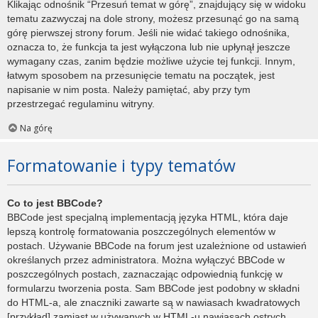
Klikając odnośnik “Przesuń temat w górę”, znajdujący się w widoku
tematu zazwyczaj na dole strony, możesz przesunąć go na samą
górę pierwszej strony forum. Jeśli nie widać takiego odnośnika,
oznacza to, że funkcja ta jest wyłączona lub nie upłynął jeszcze
wymagany czas, zanim będzie możliwe użycie tej funkcji. Innym,
łatwym sposobem na przesunięcie tematu na początek, jest
napisanie w nim posta. Należy pamiętać, aby przy tym
przestrzegać regulaminu witryny.
Na górę
Formatowanie i typy tematów
Co to jest BBCode?
BBCode jest specjalną implementacją języka HTML, która daje
lepszą kontrolę formatowania poszczególnych elementów w
postach. Używanie BBCode na forum jest uzależnione od ustawień
określanych przez administratora. Można wyłączyć BBCode w
poszczególnych postach, zaznaczając odpowiednią funkcję w
formularzu tworzenia posta. Sam BBCode jest podobny w składni
do HTML-a, ale znaczniki zawarte są w nawiasach kwadratowych
[przykład] zamiast w używanych w HTML-u nawiasach ostrych