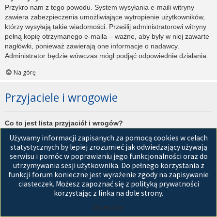
Przykro nam z tego powodu. System wysyłania e-maili witryny
zawiera zabezpieczenia umożliwiające wytropienie użytkowników,
którzy wysyłają takie wiadomości. Prześlij administratorowi witryny
pełną kopię otrzymanego e-maila – ważne, aby były w niej zawarte
nagłówki, ponieważ zawierają one informacje o nadawcy.
Administrator będzie wówczas mógł podjąć odpowiednie działania.
Na górę
Przyjaciele i wrogowie
Co to jest lista przyjaciół i wrogów?
Jest to lista, którą można użyć do organizowania różnych
Używamy informacji zapisanych za pomocą cookies w celach
użytkowników witryny. Użytkownicy dodani do listy przyjaciół będą
statystycznych by lepiej zrozumieć jak odwiedzający używają
wyświetleni na karcie
Przyjaciele
znajdującej się w panelu
serwisu i pomóc w poprawianiu jego funkcjonalności oraz do
zarządzania kontem. Z tego poziomu można szybko sprawdzić ich
utrzymywania sesji użytkownika. Do pełnego korzystania z
status, a także wysłać prywatną wiadomość. Zależnie od
funkcji forum konieczne jest wyrażenie zgody na zapisywanie
używanego stylu witryny, posty tych użytkowników mogą być
ciasteczek. Możesz zapoznać się z polityką prywatności
wyróżniane. Jeśli użytkownik zostanie dodany do listy wrogów,
korzystając z linka na dole strony.
wszystkie posty przez niego napisane domyślnie nie będą
Akceptuję
wyświetlane.