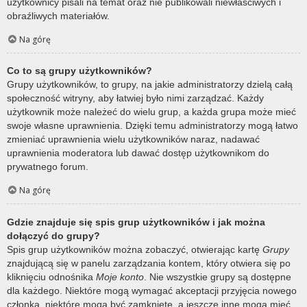
użytkownicy pisali na temat oraz nie publikowali niewłaściwych i
obraźliwych materiałów.
Na górę
Co to są grupy użytkowników?
Grupy użytkowników, to grupy, na jakie administratorzy dzielą całą
społeczność witryny, aby łatwiej było nimi zarządzać. Każdy
użytkownik może należeć do wielu grup, a każda grupa może mieć
swoje własne uprawnienia. Dzięki temu administratorzy mogą łatwo
zmieniać uprawnienia wielu użytkowników naraz, nadawać
uprawnienia moderatora lub dawać dostęp użytkownikom do
prywatnego forum.
Na górę
Gdzie znajduje się spis grup użytkowników i jak można
dołączyć do grupy?
Spis grup użytkowników można zobaczyć, otwierając kartę
Grupy
znajdującą się w panelu zarządzania kontem, który otwiera się po
kliknięciu odnośnika
Moje konto
. Nie wszystkie grupy są dostępne
dla każdego. Niektóre mogą wymagać akceptacji przyjęcia nowego
członka, niektóre mogą być zamknięte, a jeszcze inne mogą mieć