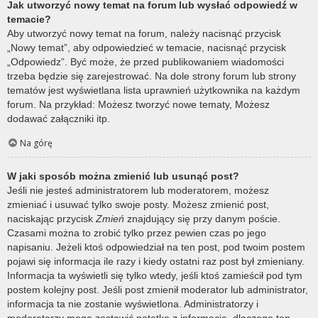
Jak utworzyć nowy temat na forum lub wysłać odpowiedź w
temacie?
Aby utworzyć nowy temat na forum, należy nacisnąć przycisk
„Nowy temat”, aby odpowiedzieć w temacie, nacisnąć przycisk
„Odpowiedz”. Być może, że przed publikowaniem wiadomości
trzeba będzie się zarejestrować. Na dole strony forum lub strony
tematów jest wyświetlana lista uprawnień użytkownika na każdym
forum. Na przykład: Możesz tworzyć nowe tematy, Możesz
dodawać załączniki itp.
Na górę
W jaki sposób można zmienić lub usunąć post?
Jeśli nie jesteś administratorem lub moderatorem, możesz
zmieniać i usuwać tylko swoje posty. Możesz zmienić post,
naciskając przycisk
Zmień
znajdujący się przy danym poście.
Czasami można to zrobić tylko przez pewien czas po jego
napisaniu. Jeżeli ktoś odpowiedział na ten post, pod twoim postem
pojawi się informacja ile razy i kiedy ostatni raz post był zmieniany.
Informacja ta wyświetli się tylko wtedy, jeśli ktoś zamieścił pod tym
postem kolejny post. Jeśli post zmienił moderator lub administrator,
informacja ta nie zostanie wyświetlona. Administratorzy i
moderatorzy mogą zostawić notatkę z informacją, dlaczego ten