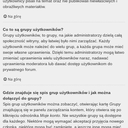
użytkownicy pisali na temat oraz nie publikowali niewłaściwych i
obraźliwych materiałów.
Na górę
Co to są grupy użytkowników?
Grupy użytkowników, to grupy, na jakie administratorzy dzielą całą
społeczność witryny, aby łatwiej było nimi zarządzać. Każdy
użytkownik może należeć do wielu grup, a każda grupa może mieć
swoje własne uprawnienia. Dzięki temu administratorzy mogą łatwo
zmieniać uprawnienia wielu użytkowników naraz, nadawać
uprawnienia moderatora lub dawać dostęp użytkownikom do
prywatnego forum.
Na górę
Gdzie znajduje się spis grup użytkowników i jak można
dołączyć do grupy?
Spis grup użytkowników można zobaczyć, otwierając kartę
Grupy
znajdującą się w panelu zarządzania kontem, który otwiera się po
kliknięciu odnośnika
Moje konto
. Nie wszystkie grupy są dostępne
dla każdego. Niektóre mogą wymagać akceptacji przyjęcia nowego
członka, niektóre mogą być zamknięte, a jeszcze inne mogą mieć