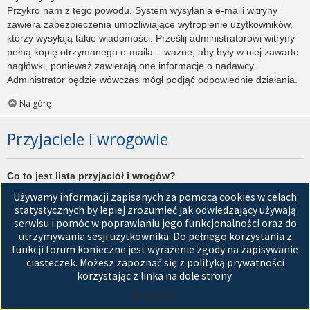
Przykro nam z tego powodu. System wysyłania e-maili witryny
zawiera zabezpieczenia umożliwiające wytropienie użytkowników,
którzy wysyłają takie wiadomości. Prześlij administratorowi witryny
pełną kopię otrzymanego e-maila – ważne, aby były w niej zawarte
nagłówki, ponieważ zawierają one informacje o nadawcy.
Administrator będzie wówczas mógł podjąć odpowiednie działania.
Na górę
Przyjaciele i wrogowie
Co to jest lista przyjaciół i wrogów?
Jest to lista, którą można użyć do organizowania różnych
Używamy informacji zapisanych za pomocą cookies w celach
użytkowników witryny. Użytkownicy dodani do listy przyjaciół będą
statystycznych by lepiej zrozumieć jak odwiedzający używają
wyświetleni na karcie
Przyjaciele
znajdującej się w panelu
serwisu i pomóc w poprawianiu jego funkcjonalności oraz do
zarządzania kontem. Z tego poziomu można szybko sprawdzić ich
utrzymywania sesji użytkownika. Do pełnego korzystania z
status, a także wysłać prywatną wiadomość. Zależnie od
funkcji forum konieczne jest wyrażenie zgody na zapisywanie
używanego stylu witryny, posty tych użytkowników mogą być
ciasteczek. Możesz zapoznać się z polityką prywatności
wyróżniane. Jeśli użytkownik zostanie dodany do listy wrogów,
korzystając z linka na dole strony.
wszystkie posty przez niego napisane domyślnie nie będą
Akceptuję
wyświetlane.