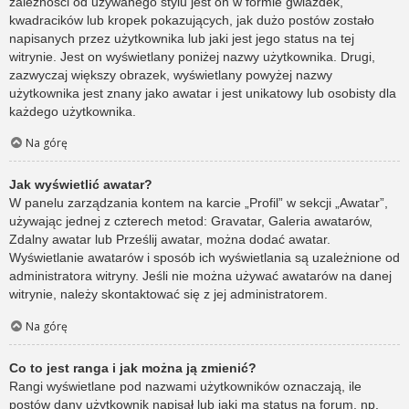
zależności od używanego stylu jest on w formie gwiazdek,
kwadracików lub kropek pokazujących, jak dużo postów zostało
napisanych przez użytkownika lub jaki jest jego status na tej
witrynie. Jest on wyświetlany poniżej nazwy użytkownika. Drugi,
zazwyczaj większy obrazek, wyświetlany powyżej nazwy
użytkownika jest znany jako awatar i jest unikatowy lub osobisty dla
każdego użytkownika.
Na górę
Jak wyświetlić awatar?
W panelu zarządzania kontem na karcie „Profil” w sekcji „Awatar”,
używając jednej z czterech metod: Gravatar, Galeria awatarów,
Zdalny awatar lub Prześlij awatar, można dodać awatar.
Wyświetlanie awatarów i sposób ich wyświetlania są uzależnione od
administratora witryny. Jeśli nie można używać awatarów na danej
witrynie, należy skontaktować się z jej administratorem.
Na górę
Co to jest ranga i jak można ją zmienić?
Rangi wyświetlane pod nazwami użytkowników oznaczają, ile
postów dany użytkownik napisał lub jaki ma status na forum, np.