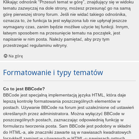
Klikając odnośnik “Przesuń temat w górę”, znajdujący się w widoku
tematu zazwyczaj na dole strony, możesz przesunąć go na samą
górę pierwszej strony forum. Jeśli nie widać takiego odnośnika,
oznacza to, że funkcja ta jest wyłączona lub nie upłynął jeszcze
wymagany czas, zanim będzie możliwe użycie tej funkcji. Innym,
łatwym sposobem na przesunięcie tematu na początek, jest
napisanie w nim posta. Należy pamiętać, aby przy tym
przestrzegać regulaminu witryny.
Na górę
Formatowanie i typy tematów
Co to jest BBCode?
BBCode jest specjalną implementacją języka HTML, która daje
lepszą kontrolę formatowania poszczególnych elementów w
postach. Używanie BBCode na forum jest uzależnione od ustawień
określanych przez administratora. Można wyłączyć BBCode w
poszczególnych postach, zaznaczając odpowiednią funkcję w
formularzu tworzenia posta. Sam BBCode jest podobny w składni
do HTML-a, ale znaczniki zawarte są w nawiasach kwadratowych
[przykład] zamiast w używanych w HTML-u nawiasach ostrych