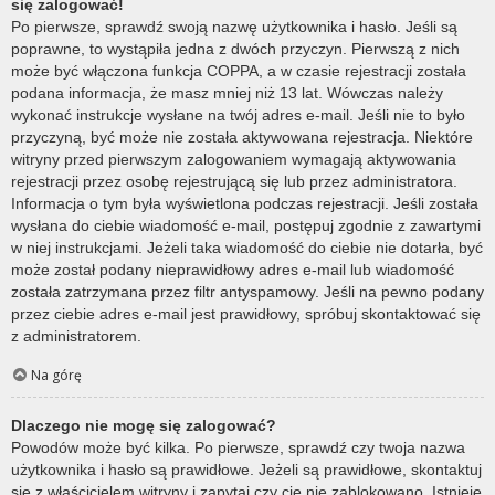
się zalogować!
Po pierwsze, sprawdź swoją nazwę użytkownika i hasło. Jeśli są
poprawne, to wystąpiła jedna z dwóch przyczyn. Pierwszą z nich
może być włączona funkcja COPPA, a w czasie rejestracji została
podana informacja, że masz mniej niż 13 lat. Wówczas należy
wykonać instrukcje wysłane na twój adres e-mail. Jeśli nie to było
przyczyną, być może nie została aktywowana rejestracja. Niektóre
witryny przed pierwszym zalogowaniem wymagają aktywowania
rejestracji przez osobę rejestrującą się lub przez administratora.
Informacja o tym była wyświetlona podczas rejestracji. Jeśli została
wysłana do ciebie wiadomość e-mail, postępuj zgodnie z zawartymi
w niej instrukcjami. Jeżeli taka wiadomość do ciebie nie dotarła, być
może został podany nieprawidłowy adres e-mail lub wiadomość
została zatrzymana przez filtr antyspamowy. Jeśli na pewno podany
przez ciebie adres e-mail jest prawidłowy, spróbuj skontaktować się
z administratorem.
Na górę
Dlaczego nie mogę się zalogować?
Powodów może być kilka. Po pierwsze, sprawdź czy twoja nazwa
użytkownika i hasło są prawidłowe. Jeżeli są prawidłowe, skontaktuj
się z właścicielem witryny i zapytaj czy cię nie zablokowano. Istnieje