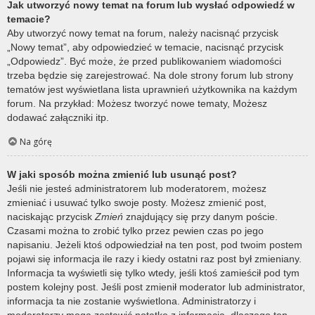
Jak utworzyć nowy temat na forum lub wysłać odpowiedź w
temacie?
Aby utworzyć nowy temat na forum, należy nacisnąć przycisk
„Nowy temat”, aby odpowiedzieć w temacie, nacisnąć przycisk
„Odpowiedz”. Być może, że przed publikowaniem wiadomości
trzeba będzie się zarejestrować. Na dole strony forum lub strony
tematów jest wyświetlana lista uprawnień użytkownika na każdym
forum. Na przykład: Możesz tworzyć nowe tematy, Możesz
dodawać załączniki itp.
Na górę
W jaki sposób można zmienić lub usunąć post?
Jeśli nie jesteś administratorem lub moderatorem, możesz
zmieniać i usuwać tylko swoje posty. Możesz zmienić post,
naciskając przycisk
Zmień
znajdujący się przy danym poście.
Czasami można to zrobić tylko przez pewien czas po jego
napisaniu. Jeżeli ktoś odpowiedział na ten post, pod twoim postem
pojawi się informacja ile razy i kiedy ostatni raz post był zmieniany.
Informacja ta wyświetli się tylko wtedy, jeśli ktoś zamieścił pod tym
postem kolejny post. Jeśli post zmienił moderator lub administrator,
informacja ta nie zostanie wyświetlona. Administratorzy i
moderatorzy mogą zostawić notatkę z informacją, dlaczego ten