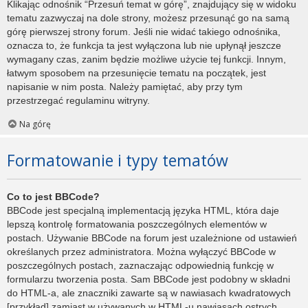
Klikając odnośnik “Przesuń temat w górę”, znajdujący się w widoku
tematu zazwyczaj na dole strony, możesz przesunąć go na samą
górę pierwszej strony forum. Jeśli nie widać takiego odnośnika,
oznacza to, że funkcja ta jest wyłączona lub nie upłynął jeszcze
wymagany czas, zanim będzie możliwe użycie tej funkcji. Innym,
łatwym sposobem na przesunięcie tematu na początek, jest
napisanie w nim posta. Należy pamiętać, aby przy tym
przestrzegać regulaminu witryny.
Na górę
Formatowanie i typy tematów
Co to jest BBCode?
BBCode jest specjalną implementacją języka HTML, która daje
lepszą kontrolę formatowania poszczególnych elementów w
postach. Używanie BBCode na forum jest uzależnione od ustawień
określanych przez administratora. Można wyłączyć BBCode w
poszczególnych postach, zaznaczając odpowiednią funkcję w
formularzu tworzenia posta. Sam BBCode jest podobny w składni
do HTML-a, ale znaczniki zawarte są w nawiasach kwadratowych
[przykład] zamiast w używanych w HTML-u nawiasach ostrych