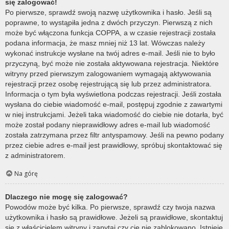
się zalogować!
Po pierwsze, sprawdź swoją nazwę użytkownika i hasło. Jeśli są
poprawne, to wystąpiła jedna z dwóch przyczyn. Pierwszą z nich
może być włączona funkcja COPPA, a w czasie rejestracji została
podana informacja, że masz mniej niż 13 lat. Wówczas należy
wykonać instrukcje wysłane na twój adres e-mail. Jeśli nie to było
przyczyną, być może nie została aktywowana rejestracja. Niektóre
witryny przed pierwszym zalogowaniem wymagają aktywowania
rejestracji przez osobę rejestrującą się lub przez administratora.
Informacja o tym była wyświetlona podczas rejestracji. Jeśli została
wysłana do ciebie wiadomość e-mail, postępuj zgodnie z zawartymi
w niej instrukcjami. Jeżeli taka wiadomość do ciebie nie dotarła, być
może został podany nieprawidłowy adres e-mail lub wiadomość
została zatrzymana przez filtr antyspamowy. Jeśli na pewno podany
przez ciebie adres e-mail jest prawidłowy, spróbuj skontaktować się
z administratorem.
Na górę
Dlaczego nie mogę się zalogować?
Powodów może być kilka. Po pierwsze, sprawdź czy twoja nazwa
użytkownika i hasło są prawidłowe. Jeżeli są prawidłowe, skontaktuj
się z właścicielem witryny i zapytaj czy cię nie zablokowano. Istnieje