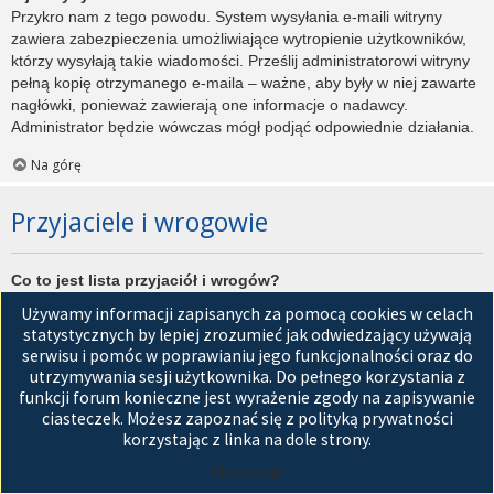
Przykro nam z tego powodu. System wysyłania e-maili witryny
zawiera zabezpieczenia umożliwiające wytropienie użytkowników,
którzy wysyłają takie wiadomości. Prześlij administratorowi witryny
pełną kopię otrzymanego e-maila – ważne, aby były w niej zawarte
nagłówki, ponieważ zawierają one informacje o nadawcy.
Administrator będzie wówczas mógł podjąć odpowiednie działania.
Na górę
Przyjaciele i wrogowie
Co to jest lista przyjaciół i wrogów?
Jest to lista, którą można użyć do organizowania różnych
Używamy informacji zapisanych za pomocą cookies w celach
użytkowników witryny. Użytkownicy dodani do listy przyjaciół będą
statystycznych by lepiej zrozumieć jak odwiedzający używają
wyświetleni na karcie
Przyjaciele
znajdującej się w panelu
serwisu i pomóc w poprawianiu jego funkcjonalności oraz do
zarządzania kontem. Z tego poziomu można szybko sprawdzić ich
utrzymywania sesji użytkownika. Do pełnego korzystania z
status, a także wysłać prywatną wiadomość. Zależnie od
funkcji forum konieczne jest wyrażenie zgody na zapisywanie
używanego stylu witryny, posty tych użytkowników mogą być
ciasteczek. Możesz zapoznać się z polityką prywatności
wyróżniane. Jeśli użytkownik zostanie dodany do listy wrogów,
korzystając z linka na dole strony.
wszystkie posty przez niego napisane domyślnie nie będą
Akceptuję
wyświetlane.