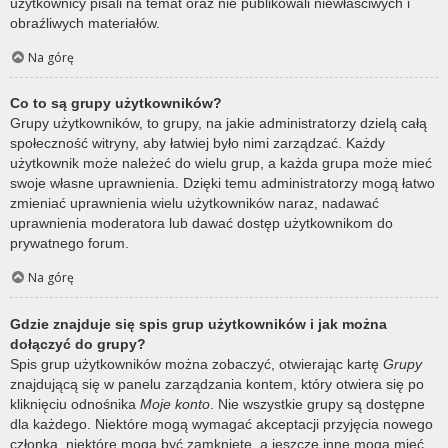
użytkownicy pisali na temat oraz nie publikowali niewłaściwych i
obraźliwych materiałów.
Na górę
Co to są grupy użytkowników?
Grupy użytkowników, to grupy, na jakie administratorzy dzielą całą
społeczność witryny, aby łatwiej było nimi zarządzać. Każdy
użytkownik może należeć do wielu grup, a każda grupa może mieć
swoje własne uprawnienia. Dzięki temu administratorzy mogą łatwo
zmieniać uprawnienia wielu użytkowników naraz, nadawać
uprawnienia moderatora lub dawać dostęp użytkownikom do
prywatnego forum.
Na górę
Gdzie znajduje się spis grup użytkowników i jak można
dołączyć do grupy?
Spis grup użytkowników można zobaczyć, otwierając kartę
Grupy
znajdującą się w panelu zarządzania kontem, który otwiera się po
kliknięciu odnośnika
Moje konto
. Nie wszystkie grupy są dostępne
dla każdego. Niektóre mogą wymagać akceptacji przyjęcia nowego
członka, niektóre mogą być zamknięte, a jeszcze inne mogą mieć