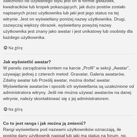
zależności od używanego stylu jest on w formie gwiazdek,
kwadracików lub kropek pokazujących, jak dużo postów zostało
napisanych przez użytkownika lub jaki jest jego status na tej
witrynie. Jest on wyświetlany poniżej nazwy użytkownika. Drugi,
zazwyczaj większy obrazek, wyświetlany powyżej nazwy
użytkownika jest znany jako awatar i jest unikatowy lub osobisty dla
każdego użytkownika.
Na górę
Jak wyświetlić awatar?
W panelu zarządzania kontem na karcie „Profil” w sekcji „Awatar”,
używając jednej z czterech metod: Gravatar, Galeria awatarów,
Zdalny awatar lub Prześlij awatar, można dodać awatar.
Wyświetlanie awatarów i sposób ich wyświetlania są uzależnione od
administratora witryny. Jeśli nie można używać awatarów na danej
witrynie, należy skontaktować się z jej administratorem.
Na górę
Co to jest ranga i jak można ją zmienić?
Rangi wyświetlane pod nazwami użytkowników oznaczają, ile
postów dany użytkownik napisał lub jaki ma status na forum, np.