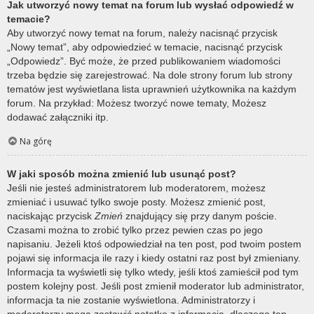
Jak utworzyć nowy temat na forum lub wysłać odpowiedź w
temacie?
Aby utworzyć nowy temat na forum, należy nacisnąć przycisk
„Nowy temat”, aby odpowiedzieć w temacie, nacisnąć przycisk
„Odpowiedz”. Być może, że przed publikowaniem wiadomości
trzeba będzie się zarejestrować. Na dole strony forum lub strony
tematów jest wyświetlana lista uprawnień użytkownika na każdym
forum. Na przykład: Możesz tworzyć nowe tematy, Możesz
dodawać załączniki itp.
Na górę
W jaki sposób można zmienić lub usunąć post?
Jeśli nie jesteś administratorem lub moderatorem, możesz
zmieniać i usuwać tylko swoje posty. Możesz zmienić post,
naciskając przycisk
Zmień
znajdujący się przy danym poście.
Czasami można to zrobić tylko przez pewien czas po jego
napisaniu. Jeżeli ktoś odpowiedział na ten post, pod twoim postem
pojawi się informacja ile razy i kiedy ostatni raz post był zmieniany.
Informacja ta wyświetli się tylko wtedy, jeśli ktoś zamieścił pod tym
postem kolejny post. Jeśli post zmienił moderator lub administrator,
informacja ta nie zostanie wyświetlona. Administratorzy i
moderatorzy mogą zostawić notatkę z informacją, dlaczego ten