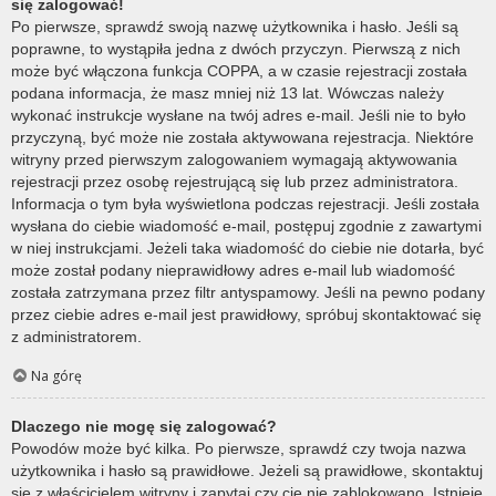
się zalogować!
Po pierwsze, sprawdź swoją nazwę użytkownika i hasło. Jeśli są
poprawne, to wystąpiła jedna z dwóch przyczyn. Pierwszą z nich
może być włączona funkcja COPPA, a w czasie rejestracji została
podana informacja, że masz mniej niż 13 lat. Wówczas należy
wykonać instrukcje wysłane na twój adres e-mail. Jeśli nie to było
przyczyną, być może nie została aktywowana rejestracja. Niektóre
witryny przed pierwszym zalogowaniem wymagają aktywowania
rejestracji przez osobę rejestrującą się lub przez administratora.
Informacja o tym była wyświetlona podczas rejestracji. Jeśli została
wysłana do ciebie wiadomość e-mail, postępuj zgodnie z zawartymi
w niej instrukcjami. Jeżeli taka wiadomość do ciebie nie dotarła, być
może został podany nieprawidłowy adres e-mail lub wiadomość
została zatrzymana przez filtr antyspamowy. Jeśli na pewno podany
przez ciebie adres e-mail jest prawidłowy, spróbuj skontaktować się
z administratorem.
Na górę
Dlaczego nie mogę się zalogować?
Powodów może być kilka. Po pierwsze, sprawdź czy twoja nazwa
użytkownika i hasło są prawidłowe. Jeżeli są prawidłowe, skontaktuj
się z właścicielem witryny i zapytaj czy cię nie zablokowano. Istnieje