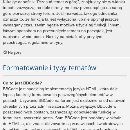
Klikając odnośnik “Przesuń temat w górę”, znajdujący się w widoku
tematu zazwyczaj na dole strony, możesz przesunąć go na samą
górę pierwszej strony forum. Jeśli nie widać takiego odnośnika,
oznacza to, że funkcja ta jest wyłączona lub nie upłynął jeszcze
wymagany czas, zanim będzie możliwe użycie tej funkcji. Innym,
łatwym sposobem na przesunięcie tematu na początek, jest
napisanie w nim posta. Należy pamiętać, aby przy tym
przestrzegać regulaminu witryny.
Na górę
Formatowanie i typy tematów
Co to jest BBCode?
BBCode jest specjalną implementacją języka HTML, która daje
lepszą kontrolę formatowania poszczególnych elementów w
postach. Używanie BBCode na forum jest uzależnione od ustawień
określanych przez administratora. Można wyłączyć BBCode w
poszczególnych postach, zaznaczając odpowiednią funkcję w
formularzu tworzenia posta. Sam BBCode jest podobny w składni
do HTML-a, ale znaczniki zawarte są w nawiasach kwadratowych
[przykład] zamiast w używanych w HTML-u nawiasach ostrych