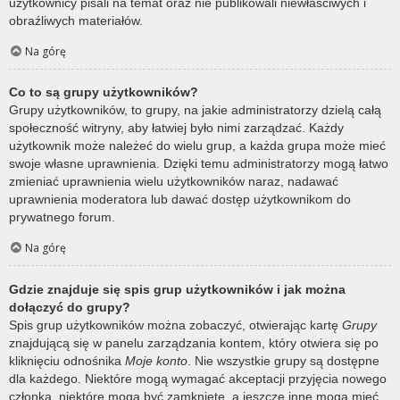
użytkownicy pisali na temat oraz nie publikowali niewłaściwych i
obraźliwych materiałów.
Na górę
Co to są grupy użytkowników?
Grupy użytkowników, to grupy, na jakie administratorzy dzielą całą
społeczność witryny, aby łatwiej było nimi zarządzać. Każdy
użytkownik może należeć do wielu grup, a każda grupa może mieć
swoje własne uprawnienia. Dzięki temu administratorzy mogą łatwo
zmieniać uprawnienia wielu użytkowników naraz, nadawać
uprawnienia moderatora lub dawać dostęp użytkownikom do
prywatnego forum.
Na górę
Gdzie znajduje się spis grup użytkowników i jak można
dołączyć do grupy?
Spis grup użytkowników można zobaczyć, otwierając kartę
Grupy
znajdującą się w panelu zarządzania kontem, który otwiera się po
kliknięciu odnośnika
Moje konto
. Nie wszystkie grupy są dostępne
dla każdego. Niektóre mogą wymagać akceptacji przyjęcia nowego
członka, niektóre mogą być zamknięte, a jeszcze inne mogą mieć