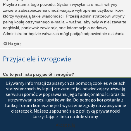
Przykro nam z tego powodu. System wysyłania e-maili witryny
zawiera zabezpieczenia umożliwiające wytropienie użytkowników,
którzy wysyłają takie wiadomości. Prześlij administratorowi witryny
pełną kopię otrzymanego e-maila – ważne, aby były w niej zawarte
nagłówki, ponieważ zawierają one informacje o nadawcy.
Administrator będzie wówczas mógł podjąć odpowiednie działania.
Na górę
Przyjaciele i wrogowie
Co to jest lista przyjaciół i wrogów?
Jest to lista, którą można użyć do organizowania różnych
Używamy informacji zapisanych za pomocą cookies w celach
użytkowników witryny. Użytkownicy dodani do listy przyjaciół będą
statystycznych by lepiej zrozumieć jak odwiedzający używają
wyświetleni na karcie
Przyjaciele
znajdującej się w panelu
serwisu i pomóc w poprawianiu jego funkcjonalności oraz do
zarządzania kontem. Z tego poziomu można szybko sprawdzić ich
utrzymywania sesji użytkownika. Do pełnego korzystania z
status, a także wysłać prywatną wiadomość. Zależnie od
funkcji forum konieczne jest wyrażenie zgody na zapisywanie
używanego stylu witryny, posty tych użytkowników mogą być
ciasteczek. Możesz zapoznać się z polityką prywatności
wyróżniane. Jeśli użytkownik zostanie dodany do listy wrogów,
korzystając z linka na dole strony.
wszystkie posty przez niego napisane domyślnie nie będą
Akceptuję
wyświetlane.