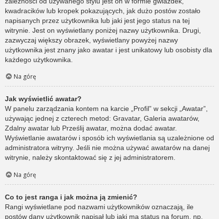
zależności od używanego stylu jest on w formie gwiazdek,
kwadracików lub kropek pokazujących, jak dużo postów zostało
napisanych przez użytkownika lub jaki jest jego status na tej
witrynie. Jest on wyświetlany poniżej nazwy użytkownika. Drugi,
zazwyczaj większy obrazek, wyświetlany powyżej nazwy
użytkownika jest znany jako awatar i jest unikatowy lub osobisty dla
każdego użytkownika.
Na górę
Jak wyświetlić awatar?
W panelu zarządzania kontem na karcie „Profil” w sekcji „Awatar”,
używając jednej z czterech metod: Gravatar, Galeria awatarów,
Zdalny awatar lub Prześlij awatar, można dodać awatar.
Wyświetlanie awatarów i sposób ich wyświetlania są uzależnione od
administratora witryny. Jeśli nie można używać awatarów na danej
witrynie, należy skontaktować się z jej administratorem.
Na górę
Co to jest ranga i jak można ją zmienić?
Rangi wyświetlane pod nazwami użytkowników oznaczają, ile
postów dany użytkownik napisał lub jaki ma status na forum, np.