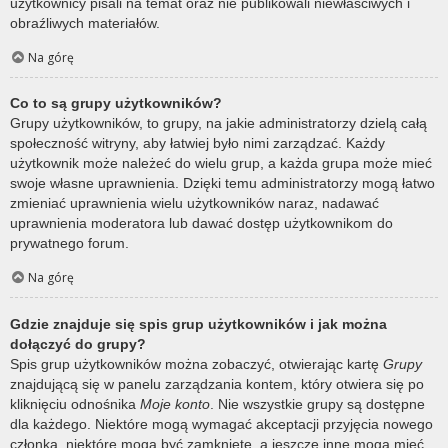
użytkownicy pisali na temat oraz nie publikowali niewłaściwych i
obraźliwych materiałów.
Na górę
Co to są grupy użytkowników?
Grupy użytkowników, to grupy, na jakie administratorzy dzielą całą
społeczność witryny, aby łatwiej było nimi zarządzać. Każdy
użytkownik może należeć do wielu grup, a każda grupa może mieć
swoje własne uprawnienia. Dzięki temu administratorzy mogą łatwo
zmieniać uprawnienia wielu użytkowników naraz, nadawać
uprawnienia moderatora lub dawać dostęp użytkownikom do
prywatnego forum.
Na górę
Gdzie znajduje się spis grup użytkowników i jak można
dołączyć do grupy?
Spis grup użytkowników można zobaczyć, otwierając kartę
Grupy
znajdującą się w panelu zarządzania kontem, który otwiera się po
kliknięciu odnośnika
Moje konto
. Nie wszystkie grupy są dostępne
dla każdego. Niektóre mogą wymagać akceptacji przyjęcia nowego
członka, niektóre mogą być zamknięte, a jeszcze inne mogą mieć