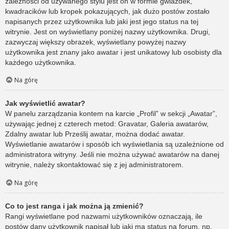
zależności od używanego stylu jest on w formie gwiazdek,
kwadracików lub kropek pokazujących, jak dużo postów zostało
napisanych przez użytkownika lub jaki jest jego status na tej
witrynie. Jest on wyświetlany poniżej nazwy użytkownika. Drugi,
zazwyczaj większy obrazek, wyświetlany powyżej nazwy
użytkownika jest znany jako awatar i jest unikatowy lub osobisty dla
każdego użytkownika.
Na górę
Jak wyświetlić awatar?
W panelu zarządzania kontem na karcie „Profil” w sekcji „Awatar”,
używając jednej z czterech metod: Gravatar, Galeria awatarów,
Zdalny awatar lub Prześlij awatar, można dodać awatar.
Wyświetlanie awatarów i sposób ich wyświetlania są uzależnione od
administratora witryny. Jeśli nie można używać awatarów na danej
witrynie, należy skontaktować się z jej administratorem.
Na górę
Co to jest ranga i jak można ją zmienić?
Rangi wyświetlane pod nazwami użytkowników oznaczają, ile
postów dany użytkownik napisał lub jaki ma status na forum, np.