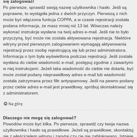
się zalogować!
Po pierwsze, sprawdź swoją nazwę użytkownika i hasło. Jeśli są
poprawne, to wystąpiła jedna z dwóch przyczyn. Pierwszą z nich
może być włączona funkcja COPPA, a w czasie rejestracji została
podana informacja, że masz mniej niż 13 lat. Wówczas należy
wykonać instrukcje wysłane na twój adres e-mail. Jeśli nie to było
przyczyną, być może nie została aktywowana rejestracja. Niektóre
witryny przed pierwszym zalogowaniem wymagają aktywowania
rejestracji przez osobę rejestrującą się lub przez administratora.
Informacja o tym była wyświetlona podczas rejestracji. Jeśli została
wysłana do ciebie wiadomość e-mail, postępuj zgodnie z zawartymi
w niej instrukcjami. Jeżeli taka wiadomość do ciebie nie dotarła, być
może został podany nieprawidłowy adres e-mail lub wiadomość
została zatrzymana przez filtr antyspamowy. Jeśli na pewno podany
przez ciebie adres e-mail jest prawidłowy, spróbuj skontaktować się
z administratorem.
Na górę
Dlaczego nie mogę się zalogować?
Powodów może być kilka. Po pierwsze, sprawdź czy twoja nazwa
użytkownika i hasło są prawidłowe. Jeżeli są prawidłowe, skontaktuj
się z właścicielem witryny i zapytaj czy cię nie zablokowano. Istnieje