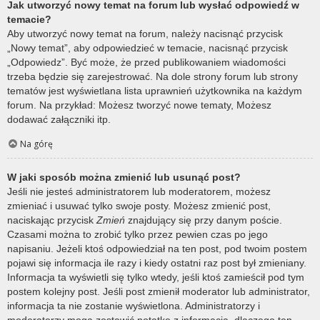
Jak utworzyć nowy temat na forum lub wysłać odpowiedź w
temacie?
Aby utworzyć nowy temat na forum, należy nacisnąć przycisk
„Nowy temat”, aby odpowiedzieć w temacie, nacisnąć przycisk
„Odpowiedz”. Być może, że przed publikowaniem wiadomości
trzeba będzie się zarejestrować. Na dole strony forum lub strony
tematów jest wyświetlana lista uprawnień użytkownika na każdym
forum. Na przykład: Możesz tworzyć nowe tematy, Możesz
dodawać załączniki itp.
Na górę
W jaki sposób można zmienić lub usunąć post?
Jeśli nie jesteś administratorem lub moderatorem, możesz
zmieniać i usuwać tylko swoje posty. Możesz zmienić post,
naciskając przycisk
Zmień
znajdujący się przy danym poście.
Czasami można to zrobić tylko przez pewien czas po jego
napisaniu. Jeżeli ktoś odpowiedział na ten post, pod twoim postem
pojawi się informacja ile razy i kiedy ostatni raz post był zmieniany.
Informacja ta wyświetli się tylko wtedy, jeśli ktoś zamieścił pod tym
postem kolejny post. Jeśli post zmienił moderator lub administrator,
informacja ta nie zostanie wyświetlona. Administratorzy i
moderatorzy mogą zostawić notatkę z informacją, dlaczego ten