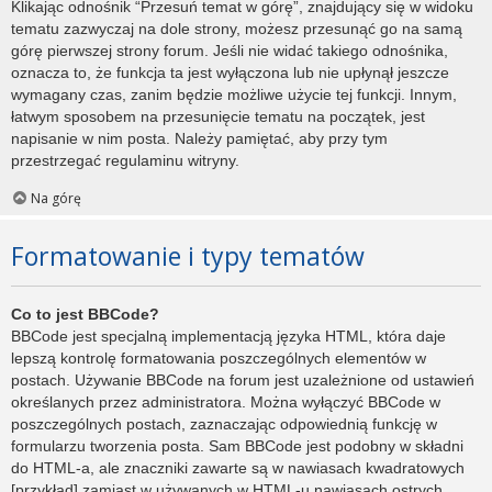
Klikając odnośnik “Przesuń temat w górę”, znajdujący się w widoku
tematu zazwyczaj na dole strony, możesz przesunąć go na samą
górę pierwszej strony forum. Jeśli nie widać takiego odnośnika,
oznacza to, że funkcja ta jest wyłączona lub nie upłynął jeszcze
wymagany czas, zanim będzie możliwe użycie tej funkcji. Innym,
łatwym sposobem na przesunięcie tematu na początek, jest
napisanie w nim posta. Należy pamiętać, aby przy tym
przestrzegać regulaminu witryny.
Na górę
Formatowanie i typy tematów
Co to jest BBCode?
BBCode jest specjalną implementacją języka HTML, która daje
lepszą kontrolę formatowania poszczególnych elementów w
postach. Używanie BBCode na forum jest uzależnione od ustawień
określanych przez administratora. Można wyłączyć BBCode w
poszczególnych postach, zaznaczając odpowiednią funkcję w
formularzu tworzenia posta. Sam BBCode jest podobny w składni
do HTML-a, ale znaczniki zawarte są w nawiasach kwadratowych
[przykład] zamiast w używanych w HTML-u nawiasach ostrych