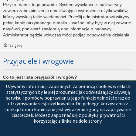
Przykro nam z tego powodu. System wysyłania e-maili witryny
zawiera zabezpieczenia umożliwiające wytropienie użytkowników,
którzy wysyłają takie wiadomości. Prześlij administratorowi witryny
pełną kopię otrzymanego e-maila – ważne, aby były w niej zawarte
nagłówki, ponieważ zawierają one informacje o nadawcy.
Administrator będzie wówczas mógł podjąć odpowiednie działania.
Na górę
Przyjaciele i wrogowie
Co to jest lista przyjaciół i wrogów?
Jest to lista, którą można użyć do organizowania różnych
Używamy informacji zapisanych za pomocą cookies w celach
użytkowników witryny. Użytkownicy dodani do listy przyjaciół będą
statystycznych by lepiej zrozumieć jak odwiedzający używają
wyświetleni na karcie
Przyjaciele
znajdującej się w panelu
serwisu i pomóc w poprawianiu jego funkcjonalności oraz do
zarządzania kontem. Z tego poziomu można szybko sprawdzić ich
utrzymywania sesji użytkownika. Do pełnego korzystania z
status, a także wysłać prywatną wiadomość. Zależnie od
funkcji forum konieczne jest wyrażenie zgody na zapisywanie
używanego stylu witryny, posty tych użytkowników mogą być
ciasteczek. Możesz zapoznać się z polityką prywatności
wyróżniane. Jeśli użytkownik zostanie dodany do listy wrogów,
korzystając z linka na dole strony.
wszystkie posty przez niego napisane domyślnie nie będą
Akceptuję
wyświetlane.