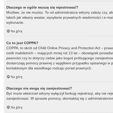
Dlaczego w ogóle muszę się rejestrować?
Możliwe, że nie musisz. To od administratora witryny zależy czy, a
takich jak własny awatar, wysyłanie prywatnych wiadomości i e-mail
wykonanie.
Na górę
Co to jest COPPA?
COPPA, to skrót od Child Online Privacy and Protection Act – praw
osób małoletnich – mających mniej niż 13 lat – obowiązek posiada
pewności czy to dotyczy ciebie jako kogoś próbującego zarejestrować
dostarczają pomocy prawnej z wyjątkiem przypadku opisanego w py
kontaktowym dla wszelkiego rodzaju porad prawnych.
Na górę
Dlaczego nie mogę się zarejestrować?
Być może właściciel witryny wyłączył funkcję rejestracji, aby nie r
zarejestrować. W sprawie pomocy, skontaktuj się z administratorem
Na górę