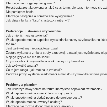
Dlaczego nie mogę się zalogować?
Rejestracja została dokonana jakiś czas temu, ale teraz nie mogę się z
Nie pamiętam hasła!
Dlaczego następuje automatyczne wylogowanie?
Jak działa funkcja “Usuń ciasteczka witryny”?
Preferencje i ustawienia użytkownika
Jak zmienić moje ustawienia?
W jaki sposób można zapobiec wyświetlaniu nazwy użytkownika na liśc
forum?
Jest wyświetlany nieprawidłowy czas!
Została wykonana zmiana strefy czasowej, a nadal jest wyświetlany nie
Mojego języka nie ma na liście!
Czym są obrazki wyświetlane obok nazwy użytkownika?
Jak wyświetlić awatar?
Co to jest ranga i jak można ją zmienić?
Podczas próby wysłania wiadomości e-mail do użytkownika witryna pros
Problemy z pisaniem
Jak utworzyć nowy temat na forum lub wysłać odpowiedź w temacie?
W jaki sposób można zmienić lub usunąć post?
W jaki sposób można dodać podpis do swojego posta?
W jaki sposób można utworzyć ankietę?
Dlaczego nie można dodać więcej opcji ankiety?