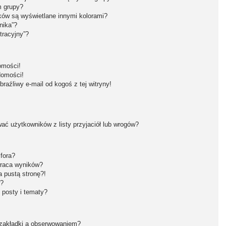
m grupy?
ków są wyświetlane innymi kolorami?
nika”?
tracyjny”?
omości!
domości!
aźliwy e-mail od kogoś z tej witryny!
ć użytkowników z listy przyjaciół lub wrogów?
fora?
wraca wyników?
 pustą stronę?!
w?
 posty i tematy?
 zakładki a obserwowaniem?