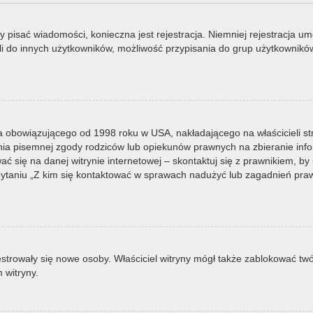
by pisać wiadomości, konieczna jest rejestracja. Niemniej rejestracja u
i do innych użytkowników, możliwość przypisania do grup użytkowników it
a obowiązującego od 1998 roku w USA, nakładającego na właścicieli st
nia pisemnej zgody rodziców lub opiekunów prawnych na zbieranie infor
 się na danej witrynie internetowej – skontaktuj się z prawnikiem, by u
taniu „Z kim się kontaktować w sprawach nadużyć lub zagadnień prawn
ejestrowały się nowe osoby. Właściciel witryny mógł także zablokować tw
 witryny.