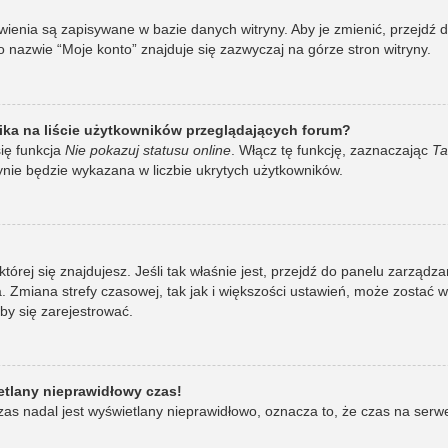
awienia są zapisywane w bazie danych witryny. Aby je zmienić, przej
 nazwie “Moje konto” znajduje się zazwyczaj na górze stron witryny.
ka na liście użytkowników przeglądających forum?
ię funkcja
Nie pokazuj statusu online
. Włącz tę funkcję, zaznaczając
Ta
ynie będzie wykazana w liczbie ukrytych użytkowników.
w której się znajdujesz. Jeśli tak właśnie jest, przejdź do panelu zarzą
 Zmiana strefy czasowej, tak jak i większości ustawień, może zostać 
by się zarejestrować.
etlany nieprawidłowy czas!
as nadal jest wyświetlany nieprawidłowo, oznacza to, że czas na serw