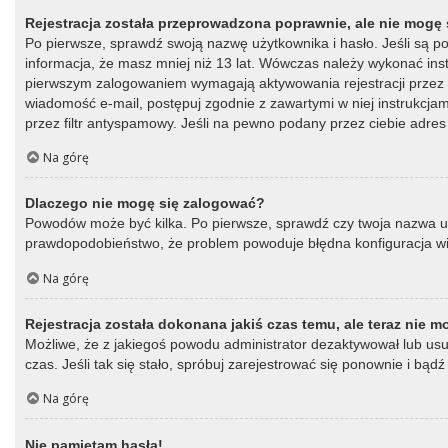
Rejestracja została przeprowadzona poprawnie, ale nie mogę 
Po pierwsze, sprawdź swoją nazwę użytkownika i hasło. Jeśli są p
informacja, że masz mniej niż 13 lat. Wówczas należy wykonać instr
pierwszym zalogowaniem wymagają aktywowania rejestracji przez oso
wiadomość e-mail, postępuj zgodnie z zawartymi w niej instrukcja
przez filtr antyspamowy. Jeśli na pewno podany przez ciebie adres 
Na górę
Dlaczego nie mogę się zalogować?
Powodów może być kilka. Po pierwsze, sprawdź czy twoja nazwa użytk
prawdopodobieństwo, że problem powoduje błędna konfiguracja witry
Na górę
Rejestracja została dokonana jakiś czas temu, ale teraz nie 
Możliwe, że z jakiegoś powodu administrator dezaktywował lub usun
czas. Jeśli tak się stało, spróbuj zarejestrować się ponownie i b
Na górę
Nie pamiętam hasła!