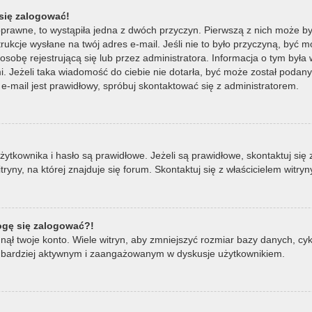
się zalogować!
oprawne, to wystąpiła jedna z dwóch przyczyn. Pierwszą z nich może by
ukcje wysłane na twój adres e-mail. Jeśli nie to było przyczyną, być m
bę rejestrującą się lub przez administratora. Informacja o tym była wy
mi. Jeżeli taka wiadomość do ciebie nie dotarła, być może został poda
e-mail jest prawidłowy, spróbuj skontaktować się z administratorem.
ownika i hasło są prawidłowe. Jeżeli są prawidłowe, skontaktuj się z w
ny, na której znajduje się forum. Skontaktuj się z właścicielem witry
mogę się zalogować?!
ął twoje konto. Wiele witryn, aby zmniejszyć rozmiar bazy danych, cykl
ądź bardziej aktywnym i zaangażowanym w dyskusje użytkownikiem.