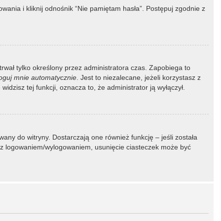
ania i kliknij odnośnik “Nie pamiętam hasła”. Postępuj zgodnie z
 trwał tylko określony przez administratora czas. Zapobiega to
oguj mnie automatycznie
. Jest to niezalecane, jeżeli korzystasz z
idzisz tej funkcji, oznacza to, że administrator ją wyłączył.
ny do witryny. Dostarczają one również funkcję – jeśli została
my z logowaniem/wylogowaniem, usunięcie ciasteczek może być