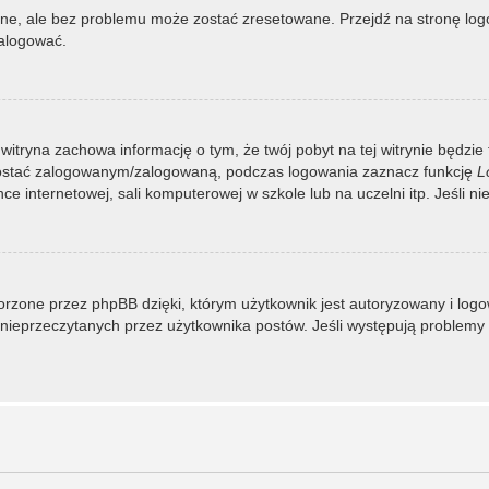
, ale bez problemu może zostać zresetowane. Przejdź na stronę logow
zalogować.
 witryna zachowa informację o tym, że twój pobyt na tej witrynie będzie
zostać zalogowanym/zalogowaną, podczas logowania zaznacz funkcję
L
 internetowej, sali komputerowej w szkole lub na uczelni itp. Jeśli nie w
rzone przez phpBB dzięki, którym użytkownik jest autoryzowany i logowa
 i nieprzeczytanych przez użytkownika postów. Jeśli występują proble