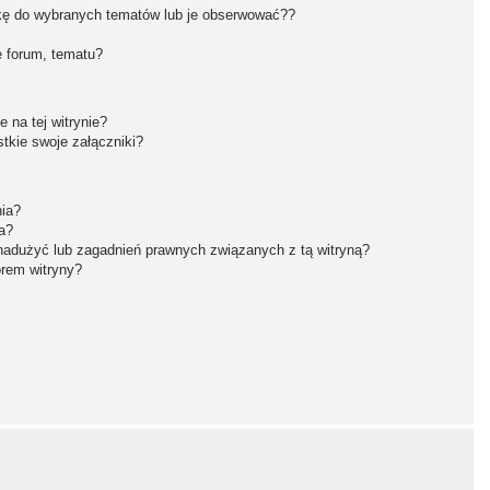
kę do wybranych tematów lub je obserwować??
 forum, tematu?
 na tej witrynie?
tkie swoje załączniki?
nia?
a?
nadużyć lub zagadnień prawnych związanych z tą witryną?
orem witryny?