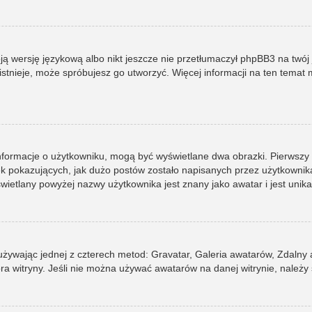
ją wersję językową albo nikt jeszcze nie przetłumaczył phpBB3 na twój 
e istnieje, może spróbujesz go utworzyć. Więcej informacji na ten tema
informacje o użytkowniku, mogą być wyświetlane dwa obrazki. Pierwszy
pokazujących, jak dużo postów zostało napisanych przez użytkownika lub
ietlany powyżej nazwy użytkownika jest znany jako awatar i jest unik
 używając jednej z czterech metod: Gravatar, Galeria awatarów, Zdalny
ra witryny. Jeśli nie można używać awatarów na danej witrynie, należy 