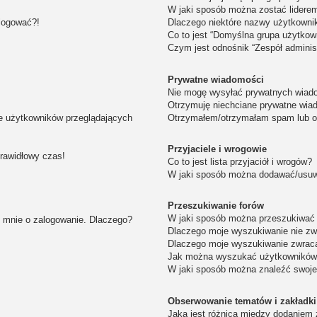
W jaki sposób można zostać lidere
alogować?!
Dlaczego niektóre nazwy użytkowni
Co to jest “Domyślna grupa użytkow
Czym jest odnośnik “Zespół adminis
Prywatne wiadomości
Nie mogę wysyłać prywatnych wiad
Otrzymuję niechciane prywatne wia
ie użytkowników przeglądających
Otrzymałem/otrzymałam spam lub obr
Przyjaciele i wrogowie
prawidłowy czas!
Co to jest lista przyjaciół i wrogów?
W jaki sposób można dodawać/usuwa
Przeszukiwanie forów
W jaki sposób można przeszukiwać 
i mnie o zalogowanie. Dlaczego?
Dlaczego moje wyszukiwanie nie z
Dlaczego moje wyszukiwanie zwraca
Jak można wyszukać użytkownikó
W jaki sposób można znaleźć swoje
Obserwowanie tematów i zakładki
Jaka jest różnica między dodaniem