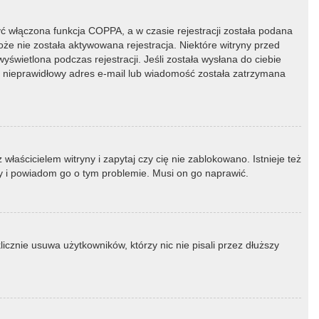
ć włączona funkcja COPPA, a w czasie rejestracji została podana
oże nie została aktywowana rejestracja. Niektóre witryny przed
świetlona podczas rejestracji. Jeśli została wysłana do ciebie
ny nieprawidłowy adres e-mail lub wiadomość została zatrzymana
łaścicielem witryny i zapytaj czy cię nie zablokowano. Istnieje też
ny i powiadom go o tym problemie. Musi on go naprawić.
icznie usuwa użytkowników, którzy nic nie pisali przez dłuższy