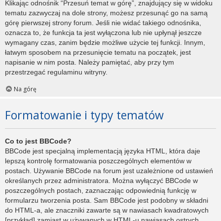
Klikając odnośnik “Przesuń temat w górę”, znajdujący się w widoku
tematu zazwyczaj na dole strony, możesz przesunąć go na samą
górę pierwszej strony forum. Jeśli nie widać takiego odnośnika,
oznacza to, że funkcja ta jest wyłączona lub nie upłynął jeszcze
wymagany czas, zanim będzie możliwe użycie tej funkcji. Innym,
łatwym sposobem na przesunięcie tematu na początek, jest
napisanie w nim posta. Należy pamiętać, aby przy tym
przestrzegać regulaminu witryny.
Na górę
Formatowanie i typy tematów
Co to jest BBCode?
BBCode jest specjalną implementacją języka HTML, która daje
lepszą kontrolę formatowania poszczególnych elementów w
postach. Używanie BBCode na forum jest uzależnione od ustawień
określanych przez administratora. Można wyłączyć BBCode w
poszczególnych postach, zaznaczając odpowiednią funkcję w
formularzu tworzenia posta. Sam BBCode jest podobny w składni
do HTML-a, ale znaczniki zawarte są w nawiasach kwadratowych
[przykład] zamiast w używanych w HTML-u nawiasach ostrych