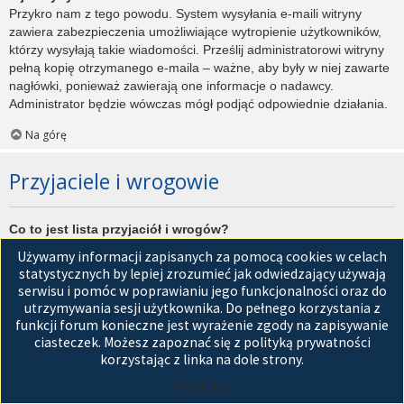
Przykro nam z tego powodu. System wysyłania e-maili witryny
zawiera zabezpieczenia umożliwiające wytropienie użytkowników,
którzy wysyłają takie wiadomości. Prześlij administratorowi witryny
pełną kopię otrzymanego e-maila – ważne, aby były w niej zawarte
nagłówki, ponieważ zawierają one informacje o nadawcy.
Administrator będzie wówczas mógł podjąć odpowiednie działania.
Na górę
Przyjaciele i wrogowie
Co to jest lista przyjaciół i wrogów?
Jest to lista, którą można użyć do organizowania różnych
Używamy informacji zapisanych za pomocą cookies w celach
użytkowników witryny. Użytkownicy dodani do listy przyjaciół będą
statystycznych by lepiej zrozumieć jak odwiedzający używają
wyświetleni na karcie
Przyjaciele
znajdującej się w panelu
serwisu i pomóc w poprawianiu jego funkcjonalności oraz do
zarządzania kontem. Z tego poziomu można szybko sprawdzić ich
utrzymywania sesji użytkownika. Do pełnego korzystania z
status, a także wysłać prywatną wiadomość. Zależnie od
funkcji forum konieczne jest wyrażenie zgody na zapisywanie
używanego stylu witryny, posty tych użytkowników mogą być
ciasteczek. Możesz zapoznać się z polityką prywatności
wyróżniane. Jeśli użytkownik zostanie dodany do listy wrogów,
korzystając z linka na dole strony.
wszystkie posty przez niego napisane domyślnie nie będą
Akceptuję
wyświetlane.