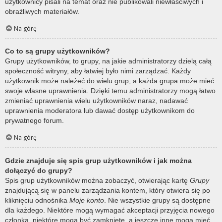
użytkownicy pisali na temat oraz nie publikowali niewłaściwych i
obraźliwych materiałów.
Na górę
Co to są grupy użytkowników?
Grupy użytkowników, to grupy, na jakie administratorzy dzielą całą
społeczność witryny, aby łatwiej było nimi zarządzać. Każdy
użytkownik może należeć do wielu grup, a każda grupa może mieć
swoje własne uprawnienia. Dzięki temu administratorzy mogą łatwo
zmieniać uprawnienia wielu użytkowników naraz, nadawać
uprawnienia moderatora lub dawać dostęp użytkownikom do
prywatnego forum.
Na górę
Gdzie znajduje się spis grup użytkowników i jak można
dołączyć do grupy?
Spis grup użytkowników można zobaczyć, otwierając kartę
Grupy
znajdującą się w panelu zarządzania kontem, który otwiera się po
kliknięciu odnośnika
Moje konto
. Nie wszystkie grupy są dostępne
dla każdego. Niektóre mogą wymagać akceptacji przyjęcia nowego
członka, niektóre mogą być zamknięte, a jeszcze inne mogą mieć