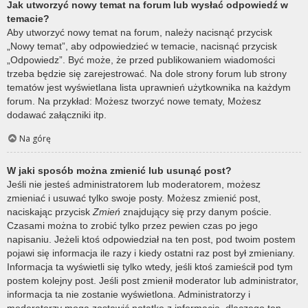
Jak utworzyć nowy temat na forum lub wysłać odpowiedź w
temacie?
Aby utworzyć nowy temat na forum, należy nacisnąć przycisk
„Nowy temat”, aby odpowiedzieć w temacie, nacisnąć przycisk
„Odpowiedz”. Być może, że przed publikowaniem wiadomości
trzeba będzie się zarejestrować. Na dole strony forum lub strony
tematów jest wyświetlana lista uprawnień użytkownika na każdym
forum. Na przykład: Możesz tworzyć nowe tematy, Możesz
dodawać załączniki itp.
Na górę
W jaki sposób można zmienić lub usunąć post?
Jeśli nie jesteś administratorem lub moderatorem, możesz
zmieniać i usuwać tylko swoje posty. Możesz zmienić post,
naciskając przycisk
Zmień
znajdujący się przy danym poście.
Czasami można to zrobić tylko przez pewien czas po jego
napisaniu. Jeżeli ktoś odpowiedział na ten post, pod twoim postem
pojawi się informacja ile razy i kiedy ostatni raz post był zmieniany.
Informacja ta wyświetli się tylko wtedy, jeśli ktoś zamieścił pod tym
postem kolejny post. Jeśli post zmienił moderator lub administrator,
informacja ta nie zostanie wyświetlona. Administratorzy i
moderatorzy mogą zostawić notatkę z informacją, dlaczego ten