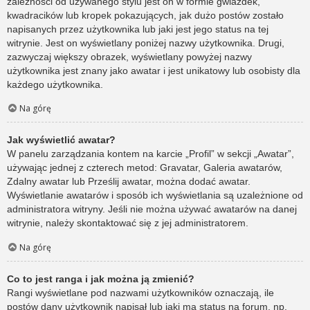
zależności od używanego stylu jest on w formie gwiazdek,
kwadracików lub kropek pokazujących, jak dużo postów zostało
napisanych przez użytkownika lub jaki jest jego status na tej
witrynie. Jest on wyświetlany poniżej nazwy użytkownika. Drugi,
zazwyczaj większy obrazek, wyświetlany powyżej nazwy
użytkownika jest znany jako awatar i jest unikatowy lub osobisty dla
każdego użytkownika.
Na górę
Jak wyświetlić awatar?
W panelu zarządzania kontem na karcie „Profil” w sekcji „Awatar”,
używając jednej z czterech metod: Gravatar, Galeria awatarów,
Zdalny awatar lub Prześlij awatar, można dodać awatar.
Wyświetlanie awatarów i sposób ich wyświetlania są uzależnione od
administratora witryny. Jeśli nie można używać awatarów na danej
witrynie, należy skontaktować się z jej administratorem.
Na górę
Co to jest ranga i jak można ją zmienić?
Rangi wyświetlane pod nazwami użytkowników oznaczają, ile
postów dany użytkownik napisał lub jaki ma status na forum, np.