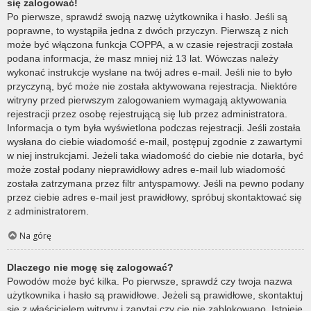
się zalogować!
Po pierwsze, sprawdź swoją nazwę użytkownika i hasło. Jeśli są
poprawne, to wystąpiła jedna z dwóch przyczyn. Pierwszą z nich
może być włączona funkcja COPPA, a w czasie rejestracji została
podana informacja, że masz mniej niż 13 lat. Wówczas należy
wykonać instrukcje wysłane na twój adres e-mail. Jeśli nie to było
przyczyną, być może nie została aktywowana rejestracja. Niektóre
witryny przed pierwszym zalogowaniem wymagają aktywowania
rejestracji przez osobę rejestrującą się lub przez administratora.
Informacja o tym była wyświetlona podczas rejestracji. Jeśli została
wysłana do ciebie wiadomość e-mail, postępuj zgodnie z zawartymi
w niej instrukcjami. Jeżeli taka wiadomość do ciebie nie dotarła, być
może został podany nieprawidłowy adres e-mail lub wiadomość
została zatrzymana przez filtr antyspamowy. Jeśli na pewno podany
przez ciebie adres e-mail jest prawidłowy, spróbuj skontaktować się
z administratorem.
Na górę
Dlaczego nie mogę się zalogować?
Powodów może być kilka. Po pierwsze, sprawdź czy twoja nazwa
użytkownika i hasło są prawidłowe. Jeżeli są prawidłowe, skontaktuj
się z właścicielem witryny i zapytaj czy cię nie zablokowano. Istnieje