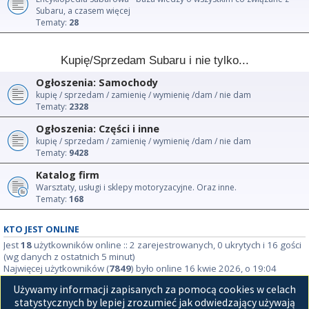
Subaru, a czasem więcej
Tematy:
28
Kupię/Sprzedam Subaru i nie tylko...
Ogłoszenia: Samochody
kupię / sprzedam / zamienię / wymienię /dam / nie dam
Tematy:
2328
Ogłoszenia: Części i inne
kupię / sprzedam / zamienię / wymienię /dam / nie dam
Tematy:
9428
Katalog firm
Warsztaty, usługi i sklepy motoryzacyjne. Oraz inne.
Tematy:
168
KTO JEST ONLINE
Jest
18
użytkowników online :: 2 zarejestrowanych, 0 ukrytych i 16 gości
(wg danych z ostatnich 5 minut)
Najwięcej użytkowników (
7849
) było online 16 kwie 2026, o 19:04
Używamy informacji zapisanych za pomocą cookies w celach
STATYSTYKI
statystycznych by lepiej zrozumieć jak odwiedzający używają