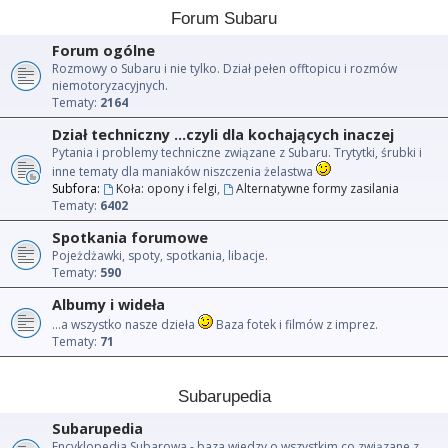
Forum Subaru
Forum ogólne
Rozmowy o Subaru i nie tylko. Dział pełen offtopicu i rozmów
niemotoryzacyjnych.
Tematy:
2164
Dział techniczny ...czyli dla kochających inaczej
Pytania i problemy techniczne związane z Subaru. Trytytki, śrubki i
inne tematy dla maniaków niszczenia żelastwa
Subfora:
Koła: opony i felgi
,
Alternatywne formy zasilania
Tematy:
6402
Spotkania forumowe
Pojeżdżawki, spoty, spotkania, libacje.
Tematy:
590
Albumy i wideła
...a wszystko nasze dzieła
Baza fotek i filmów z imprez.
Tematy:
71
Subarupedia
Subarupedia
Encyklopedia Subarowa - baza wiedzy o wszystkim co związane z