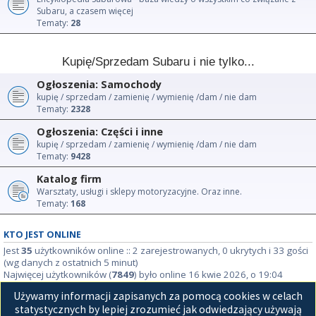
Subaru, a czasem więcej
Tematy:
28
Kupię/Sprzedam Subaru i nie tylko...
Ogłoszenia: Samochody
kupię / sprzedam / zamienię / wymienię /dam / nie dam
Tematy:
2328
Ogłoszenia: Części i inne
kupię / sprzedam / zamienię / wymienię /dam / nie dam
Tematy:
9428
Katalog firm
Warsztaty, usługi i sklepy motoryzacyjne. Oraz inne.
Tematy:
168
KTO JEST ONLINE
Jest
35
użytkowników online :: 2 zarejestrowanych, 0 ukrytych i 33 gości
(wg danych z ostatnich 5 minut)
Najwięcej użytkowników (
7849
) było online 16 kwie 2026, o 19:04
Używamy informacji zapisanych za pomocą cookies w celach
STATYSTYKI
statystycznych by lepiej zrozumieć jak odwiedzający używają