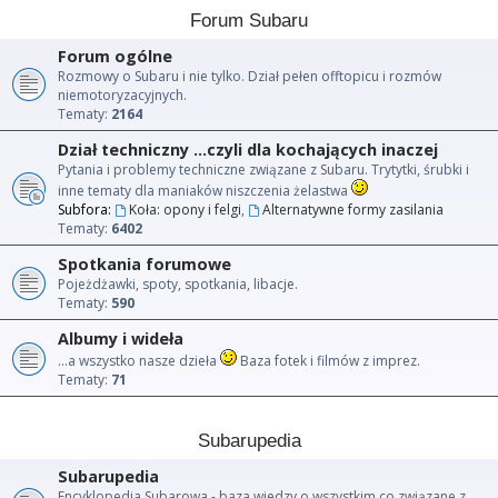
Forum Subaru
Forum ogólne
Rozmowy o Subaru i nie tylko. Dział pełen offtopicu i rozmów
niemotoryzacyjnych.
Tematy:
2164
Dział techniczny ...czyli dla kochających inaczej
Pytania i problemy techniczne związane z Subaru. Trytytki, śrubki i
inne tematy dla maniaków niszczenia żelastwa
Subfora:
Koła: opony i felgi
,
Alternatywne formy zasilania
Tematy:
6402
Spotkania forumowe
Pojeżdżawki, spoty, spotkania, libacje.
Tematy:
590
Albumy i wideła
...a wszystko nasze dzieła
Baza fotek i filmów z imprez.
Tematy:
71
Subarupedia
Subarupedia
Encyklopedia Subarowa - baza wiedzy o wszystkim co związane z