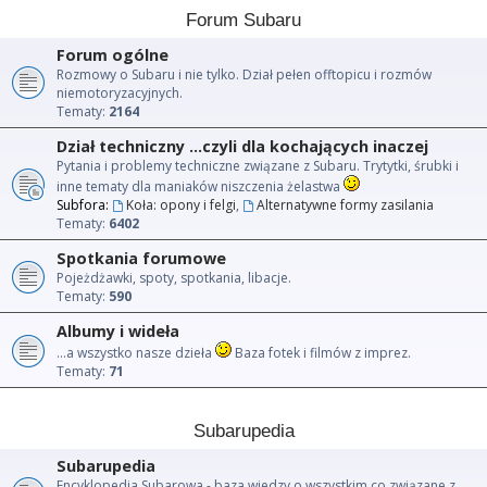
Forum Subaru
Forum ogólne
Rozmowy o Subaru i nie tylko. Dział pełen offtopicu i rozmów
niemotoryzacyjnych.
Tematy:
2164
Dział techniczny ...czyli dla kochających inaczej
Pytania i problemy techniczne związane z Subaru. Trytytki, śrubki i
inne tematy dla maniaków niszczenia żelastwa
Subfora:
Koła: opony i felgi
,
Alternatywne formy zasilania
Tematy:
6402
Spotkania forumowe
Pojeżdżawki, spoty, spotkania, libacje.
Tematy:
590
Albumy i wideła
...a wszystko nasze dzieła
Baza fotek i filmów z imprez.
Tematy:
71
Subarupedia
Subarupedia
Encyklopedia Subarowa - baza wiedzy o wszystkim co związane z