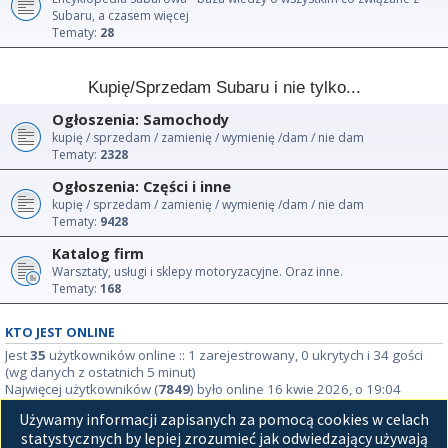
Subaru, a czasem więcej
Tematy:
28
Kupię/Sprzedam Subaru i nie tylko...
Ogłoszenia: Samochody
kupię / sprzedam / zamienię / wymienię /dam / nie dam
Tematy:
2328
Ogłoszenia: Części i inne
kupię / sprzedam / zamienię / wymienię /dam / nie dam
Tematy:
9428
Katalog firm
Warsztaty, usługi i sklepy motoryzacyjne. Oraz inne.
Tematy:
168
KTO JEST ONLINE
Jest
35
użytkowników online :: 1 zarejestrowany, 0 ukrytych i 34 gości
(wg danych z ostatnich 5 minut)
Najwięcej użytkowników (
7849
) było online 16 kwie 2026, o 19:04
Używamy informacji zapisanych za pomocą cookies w celach
STATYSTYKI
statystycznych by lepiej zrozumieć jak odwiedzający używają